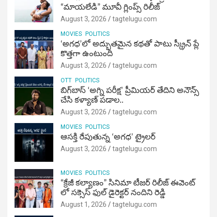
“మాయలేడి” మూవీ గ్లింప్స్ రిలీజ్
August 3, 2026
tagtelugu.com
MOVIES
POLITICS
‘అగధ’లో అద్భుతమైన కథతో పాటు స్క్రీన్ ప్లే
కొత్తగా ఉంటుంది
August 3, 2026
tagtelugu.com
OTT
POLITICS
బిగ్‌బాస్ ‘అగ్ని ప‌రీక్ష‌’ ప్రీమియర్ తేదిని అనౌన్స్
చేసి కళ్యాణ్ పడాల..
August 3, 2026
tagtelugu.com
MOVIES
POLITICS
ఆసక్తి రేపుతున్న ‘అగధ’ ట్రైలర్
August 3, 2026
tagtelugu.com
MOVIES
POLITICS
“క్రేజీ కల్యాణం” సినిమా టీజర్ రిలీజ్ ఈవెంట్
లో సక్సెస్ ఫుల్ డైరెక్టర్ నందిని రెడ్డి
August 1, 2026
tagtelugu.com