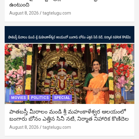
ఉంటుంది
August 8, 2026
tagtelugu.com
MOVIES
POLITICS
SPECIAL
పాతబస్తీ మీరాలం మండి శ్రీ మహంకాళేశ్వర ఆలయంలో
బంగారు బోనం ఎత్తిన సినీ నటి, నిర్మాత నిహారిక కొణిదెల
August 8, 2026
tagtelugu.com