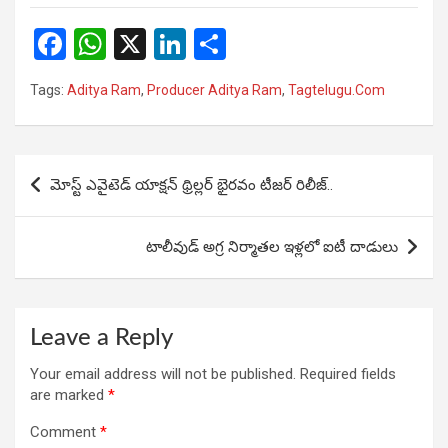
F
W
X
Li
S
a
h
n
h
Tags:
Aditya Ram
,
Producer Aditya Ram
,
Tagtelugu.Com
ce
at
ke
ar
b
s
dI
e
o
A
n
Post
మోస్ట్ ఎవైటెడ్ యాక్షన్ థ్రిల్లర్ భైరవం టీజర్ రిలీజ్..
o
p
navigation
k
p
టాలీవుడ్ అగ్ర నిర్మాతల ఇళ్లలో ఐటీ దాడులు
Leave a Reply
Your email address will not be published.
Required fields
are marked
*
Comment
*