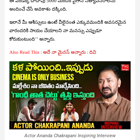
ఈ పండక్కి దాదాపు 5000 మందికి పైగానే నిత్యావసరాలను
అందించే చేసే అవకాశం దక్కింది.
ఇలానే మీ ఆశీస్సులు ఉంటే వీలైనంత ఎక్కువమందికి అవసరమైన
వారందరికి సాయం చేయాలని నా మనస్సు ఎప్పుడూ
కోరుకుంటుంది’’ అన్నారు.
Also Read This :
అదే నా మైనస్ అన్నారు : దివి
Actor Ananda Chakrapani Inspiring Interview