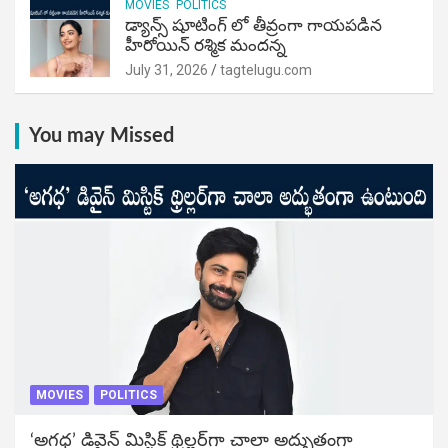
MOVIES
POLITICS
డ్యాన్స్ షూటింగ్ లో తీవ్రంగా గాయపడిన
హీరోయిన్ రశ్మిక మందన్న
July 31, 2026
tagtelugu.com
You may Missed
MOVIES
POLITICS
‘అగధ’ డివైన్ మిస్టిక్ థ్రిల్లర్‌గా చాలా అద్భుతంగా