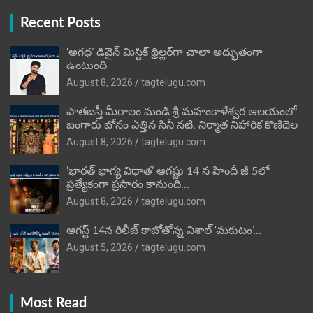
Recent Posts
‘అగధ’ డివైన్ మిస్టిక్ థ్రిల్లర్‌గా చాలా అద్భుతంగా
ఉంటుంది
August 8, 2026
tagtelugu.com
పాతబస్తీ మీరాలం మండి శ్రీ మహంకాళేశ్వర ఆలయంలో
బంగారు బోనం ఎత్తిన సినీ నటి, నిర్మాత నిహారిక కొణిదెల
August 8, 2026
tagtelugu.com
‘భారత్ భాగ్య విధాత’ ఆగష్టు 14 న హిందీ జీ 5లో
ప్రత్యేకంగా ప్రసారం కానుంది…
August 8, 2026
tagtelugu.com
ఆగస్ట్ 14న రిలీజ్ కాబోతోన్న విశాల్ ‘మకుటం’…
August 5, 2026
tagtelugu.com
Most Read