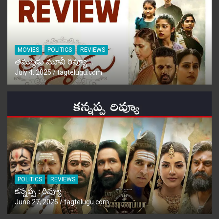
MOVIES
POLITICS
REVIEWS
తమ్ముడు మూవీ రివ్యూ…
July 4, 2025
tagtelugu.com
POLITICS
REVIEWS
కన్నప్ప : రివ్యూ
June 27, 2025
tagtelugu.com