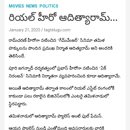
MOVIES
NEWS
POLITICS
రియల్ హీరో ఆదిత్యారామ్‌…
January 21, 2025
tagtelugu.com
రామ్‌చరణ్‌ హీరోగా నటించిన ‘గేమ్‌చేంజర్‌’ సినిమా తమిళ
హక్కులను పొందిన ప్రముఖ నిర్మాత ఆదిత్యరామ్‌ అని అందరికి
తెలిసిందే.
పూరి జగన్నాద్‌ దర్శకత్వంలో ప్రభాస్‌ హీరోగా నటించిన ‘ఏక్‌
నిరంజన్‌’ సినిమాకి నిర్మాతగా వ్యవహరించింది కూడా ఆదిత్యారామే.
అయితే ఆదిత్యారామ్‌ తర్వాత కాలంలో రియల్‌ ఎస్టేట్‌ రంగంలోకే
కాకుండా పలు రకాలైన బిజినెస్‌లలోకి ఎంటరై తమిళనాడులో
స్థిరపడ్డారు.
తమిళనాడులో ఆదిత్యారామ్‌ ప్యాలెస్‌ అంటే ఫుల్‌ ఫేమస్‌.
ఆయన ప్యాలెస్‌ నుండి ఎంతోమంది అవసరార్ధులకు వారికి