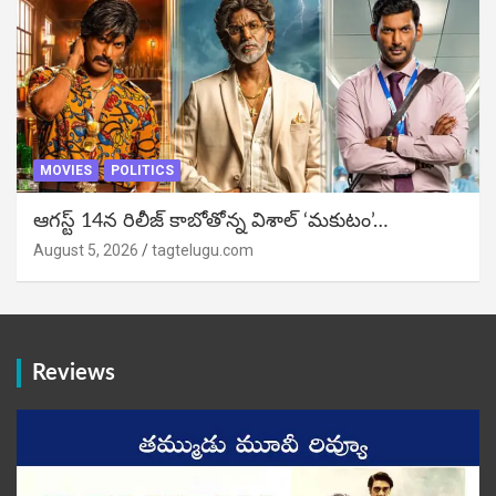
MOVIES
POLITICS
ఆగస్ట్ 14న రిలీజ్ కాబోతోన్న విశాల్ ‘మకుటం’…
August 5, 2026
tagtelugu.com
Reviews