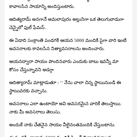
కావాలసిన సాయాన్ని అందిస్తుంటారు.
ఆదిత్యరామ్‌ అనగానే అమలాపురం అల్లునిగా ఒక తెలుగువాడుగా
చెన్నైలో ఫుల్‌ ఫేమస్‌.
ఈ ఏడాది సంక్రాంతి పండగకి ఆయన 5000 మందికి పైగా వారి ఇంటి
అవసరాలకు కావలసిన నిత్యావసరాలను అందించారు.
ఆయనద్వారా సాయం పొందినవారు ఎందుకు బాబు ఇవన్నీ మా
కోసం చేస్తున్నావని అడగ్గా
ఆదిత్యారామ్‌ మాట్లాడుతూ :
‘‘ నేను చాలా చిన్న స్థాయినుండి ఈ
స్థాయివరకు వచ్చాను.
అవసరాలు ఎలా ఉంటాయో అవి అవసరమైన వారికే తెలుస్తాయి.
నాకు మీ అవసరాలు తెలుసు.
అందుకే నాకు చేతనైన సాయం వీలైనంతమందికి చేస్తుంటాను.