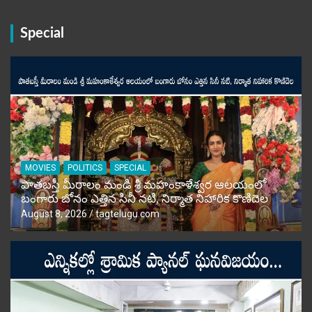
Special
MOVIES
POLITICS
SPECIAL
పాతబస్తీ మీరాలం మండి శ్రీ మహంకాళేశ్వర ఆలయంలో
బంగారు బోనం ఎత్తిన సినీ నటి, నిర్మాత నిహారిక కొణిదెల
August 8, 2026
tagtelugu.com