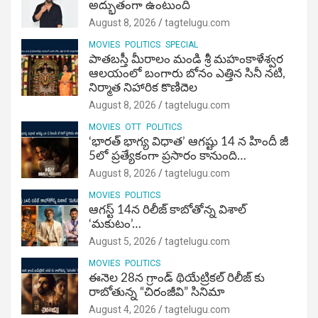
అద్భుతంగా ఉంటుంది
August 8, 2026
tagtelugu.com
MOVIES
POLITICS
SPECIAL
పాతబస్తీ మీరాలం మండి శ్రీ మహంకాళేశ్వర
ఆలయంలో బంగారు బోనం ఎత్తిన సినీ నటి,
నిర్మాత నిహారిక కొణిదెల
August 8, 2026
tagtelugu.com
MOVIES
OTT
POLITICS
‘భారత్ భాగ్య విధాత’ ఆగష్టు 14 న హిందీ జీ
5లో ప్రత్యేకంగా ప్రసారం కానుంది…
August 8, 2026
tagtelugu.com
MOVIES
POLITICS
ఆగస్ట్ 14న రిలీజ్ కాబోతోన్న విశాల్
‘మకుటం’…
August 5, 2026
tagtelugu.com
MOVIES
POLITICS
ఈనెల 28న గ్రాండ్ థియేట్రికల్ రిలీజ్ కు
రాబోతున్న “చిరంజీవి” సినిమా
August 4, 2026
tagtelugu.com