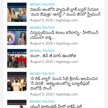
MOVIES
POLITICS
విజ‌య్ ఆంటోని ఫ్యామిలీ బ్లాక్ బ‌స్ట‌ర్‌ సినిమా
‘వంద దేవుళ్లు’ ఆగస్ట్ 7 నుంచి జీ5లో స్ట్రీమింగ్
August 4, 2026
tagtelugu.com
MOVIES
POLITICS
చిన్నప్పటినుండి కలలు కనేదాన్ని– హీరోయిన్‌
చమిందా వర్మ….
August 4, 2026
tagtelugu.com
MOVIES
POLITICS
దందా.. జెన్ జీ మాస్ ఊచకోత
August 4, 2026
tagtelugu.com
MOVIES
POLITICS
‘ది రెడ్ బ్యాగ్’ నుంచి సిధ్ శ్రీరామ్ ఆలపించిన
‘నీ వెనకే’.. ఆకట్టుకుంటోన్న బ్యూటీఫుల్
మెలోడీ సాంగ్
August 3, 2026
tagtelugu.com
MOVIES
POLITICS
యంగ్ టాలెంటెడ్ హీరో రాకేష్ వర్రే