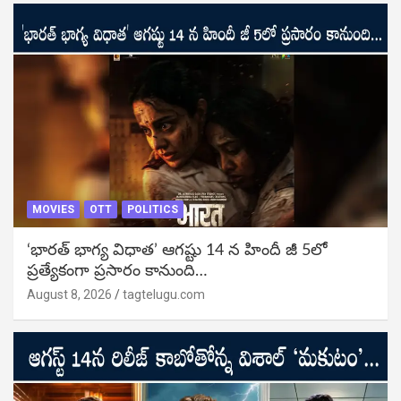
MOVIES
OTT
POLITICS
‘భారత్ భాగ్య విధాత’ ఆగష్టు 14 న హిందీ జీ 5లో
ప్రత్యేకంగా ప్రసారం కానుంది…
August 8, 2026
tagtelugu.com