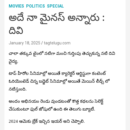
MOVIES
POLITICS
SPECIAL
అదే నా మైనస్ అన్నారు :
దివి
January 18, 2025
tagtelugu.com
చాలా తక్కువ టైంలో నటిగా మంచి గుర్తింపు తెచ్చుకున్న నటి దివి
వైద్య.
టాప్ హీరోల సినిమాల్లో అయితే క్యారెక్టర్ ఆర్టిస్టుగా కంటెంట్
ఓరియెంటెడ్ చిన్న బడ్జెట్ సినిమాల్లో అయితే మెయిన్ లీడ్స్ లో
నటిస్తుంది.
అందం అభినయం రెండు వుండటంతో కొత్త కథలను సెలెక్ట్
చేసుకుంటూ ఫుల్ జోషులో ఉంది ఈ తెలుగు బ్యూటీ.
2024 ఆమెకు బ్రేక్ ఇచ్చిన ఇయర్ అని చెప్పాలి.