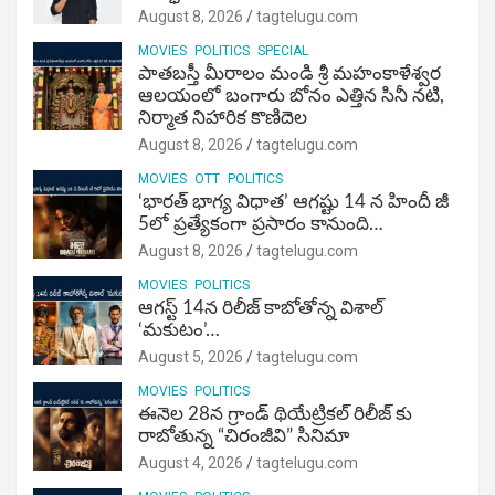
August 8, 2026
tagtelugu.com
MOVIES
POLITICS
SPECIAL
పాతబస్తీ మీరాలం మండి శ్రీ మహంకాళేశ్వర
ఆలయంలో బంగారు బోనం ఎత్తిన సినీ నటి,
నిర్మాత నిహారిక కొణిదెల
August 8, 2026
tagtelugu.com
MOVIES
OTT
POLITICS
‘భారత్ భాగ్య విధాత’ ఆగష్టు 14 న హిందీ జీ
5లో ప్రత్యేకంగా ప్రసారం కానుంది…
August 8, 2026
tagtelugu.com
MOVIES
POLITICS
ఆగస్ట్ 14న రిలీజ్ కాబోతోన్న విశాల్
‘మకుటం’…
August 5, 2026
tagtelugu.com
MOVIES
POLITICS
ఈనెల 28న గ్రాండ్ థియేట్రికల్ రిలీజ్ కు
రాబోతున్న “చిరంజీవి” సినిమా
August 4, 2026
tagtelugu.com