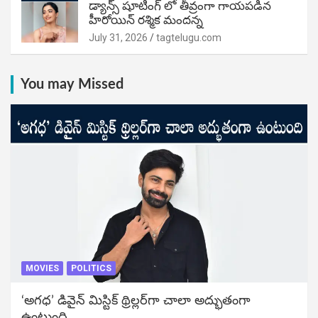
డ్యాన్స్ షూటింగ్ లో తీవ్రంగా గాయపడిన
హీరోయిన్ రశ్మిక మందన్న
July 31, 2026
tagtelugu.com
You may Missed
MOVIES
POLITICS
‘అగధ’ డివైన్ మిస్టిక్ థ్రిల్లర్‌గా చాలా అద్భుతంగా
ఉంటుంది