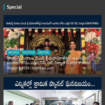
Special
MOVIES
POLITICS
SPECIAL
పాతబస్తీ మీరాలం మండి శ్రీ మహంకాళేశ్వర ఆలయంలో
బంగారు బోనం ఎత్తిన సినీ నటి, నిర్మాత నిహారిక కొణిదెల
August 8, 2026
tagtelugu.com