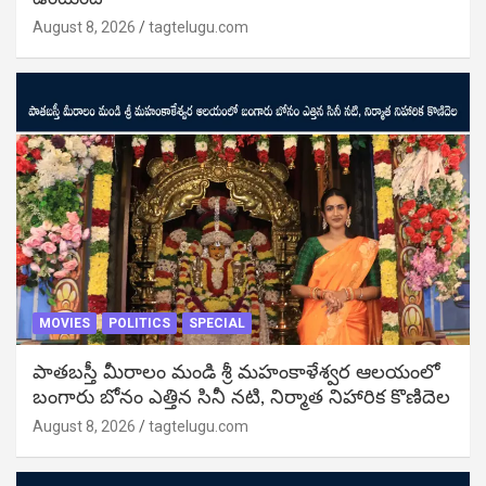
August 8, 2026
tagtelugu.com
MOVIES
POLITICS
SPECIAL
పాతబస్తీ మీరాలం మండి శ్రీ మహంకాళేశ్వర ఆలయంలో
బంగారు బోనం ఎత్తిన సినీ నటి, నిర్మాత నిహారిక కొణిదెల
August 8, 2026
tagtelugu.com