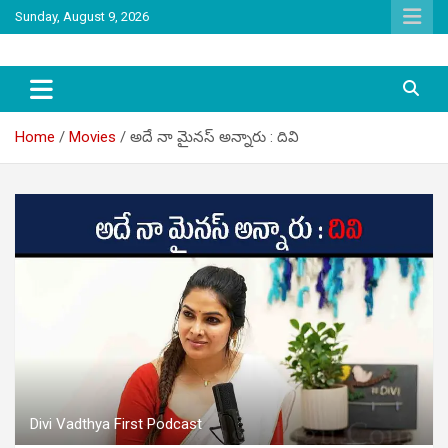
Skip
Sunday, August 9, 2026
to
content
latest tollywood news and gossip
Tag Telugu
Home
Movies
అదే నా మైనస్ అన్నారు : దివి
Divi Vadthya First Podcast