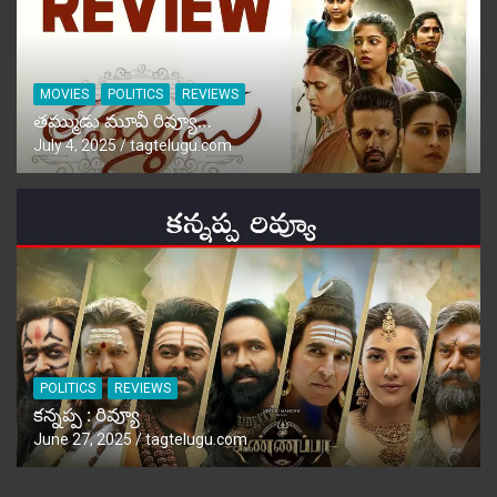
MOVIES
POLITICS
REVIEWS
తమ్ముడు మూవీ రివ్యూ…
July 4, 2025
tagtelugu.com
POLITICS
REVIEWS
కన్నప్ప : రివ్యూ
June 27, 2025
tagtelugu.com