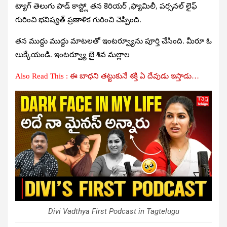
ట్యాగ్ తెలుగు పాడ్ కాస్ట్లో తన కెరియర్ ,ఫ్యామిలీ, పర్సనల్ లైఫ్
గురించి భవిష్యత్ ప్రణాళిక గురించి చెప్పింది.
తన ముద్దు ముద్దు మాటలతో ఇంటర్వ్యూను పూర్తి చేసింది. మీరూ ఓ
లుక్కేయండి. ఇంటర్వ్యూ బై
శివ మల్లాల
Also Read This :
ఈ బాధని తట్టుకునే శక్తి ఏ దేవుడు ఇస్తాడు…
Divi Vadthya First Podcast in Tagtelugu