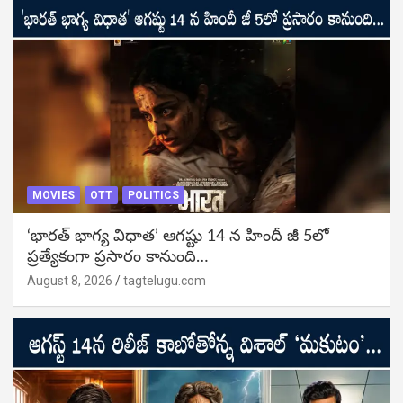
MOVIES
OTT
POLITICS
‘భారత్ భాగ్య విధాత’ ఆగష్టు 14 న హిందీ జీ 5లో
ప్రత్యేకంగా ప్రసారం కానుంది…
August 8, 2026
tagtelugu.com