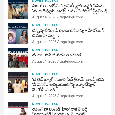
MOVIES
POLITICS
విజ‌య్ ఆంటోని ఫ్యామిలీ బ్లాక్ బ‌స్ట‌ర్‌ సినిమా
‘వంద దేవుళ్లు’ ఆగస్ట్ 7 నుంచి జీ5లో స్ట్రీమింగ్
August 4, 2026
tagtelugu.com
MOVIES
POLITICS
చిన్నప్పటినుండి కలలు కనేదాన్ని– హీరోయిన్‌
చమిందా వర్మ….
August 4, 2026
tagtelugu.com
MOVIES
POLITICS
దందా.. జెన్ జీ మాస్ ఊచకోత
August 4, 2026
tagtelugu.com
MOVIES
POLITICS
‘ది రెడ్ బ్యాగ్’ నుంచి సిధ్ శ్రీరామ్ ఆలపించిన
‘నీ వెనకే’.. ఆకట్టుకుంటోన్న బ్యూటీఫుల్
మెలోడీ సాంగ్
August 3, 2026
tagtelugu.com
MOVIES
POLITICS
యంగ్ టాలెంటెడ్ హీరో రాకేష్ వర్రే
“మాయలేడి” మూవీ గ్లింప్స్ రిలీజ్