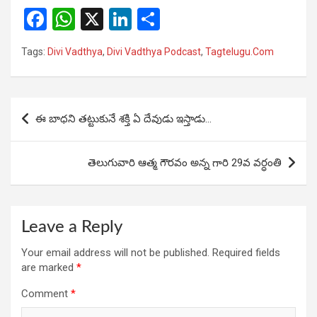
F
W
X
Li
S
a
h
n
h
Tags:
Divi Vadthya
,
Divi Vadthya Podcast
,
Tagtelugu.Com
ce
at
ke
ar
b
s
dI
e
o
A
n
Post
ఈ బాధని తట్టుకునే శక్తి ఏ దేవుడు ఇస్తాడు…
o
p
navigation
k
p
తెలుగువారి ఆత్మ గౌరవం అన్న గారి 29వ వర్ధంతి
Leave a Reply
Your email address will not be published.
Required fields
are marked
*
Comment
*