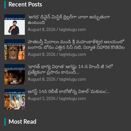
Recent Posts
‘అగధ’ డివైన్ మిస్టిక్ థ్రిల్లర్‌గా చాలా అద్భుతంగా
ఉంటుంది
August 8, 2026
tagtelugu.com
పాతబస్తీ మీరాలం మండి శ్రీ మహంకాళేశ్వర ఆలయంలో
బంగారు బోనం ఎత్తిన సినీ నటి, నిర్మాత నిహారిక కొణిదెల
August 8, 2026
tagtelugu.com
‘భారత్ భాగ్య విధాత’ ఆగష్టు 14 న హిందీ జీ 5లో
ప్రత్యేకంగా ప్రసారం కానుంది…
August 8, 2026
tagtelugu.com
ఆగస్ట్ 14న రిలీజ్ కాబోతోన్న విశాల్ ‘మకుటం’…
August 5, 2026
tagtelugu.com
Most Read