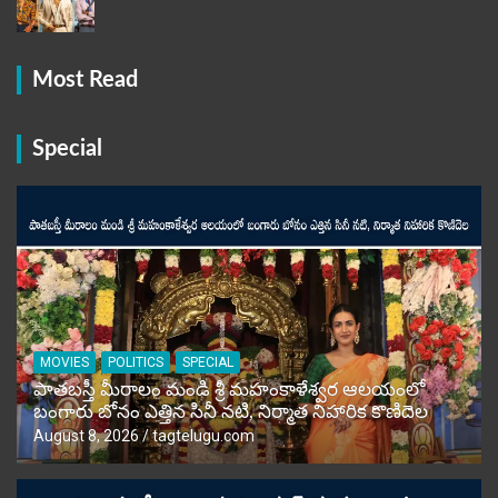
Most Read
Special
MOVIES
POLITICS
SPECIAL
పాతబస్తీ మీరాలం మండి శ్రీ మహంకాళేశ్వర ఆలయంలో
బంగారు బోనం ఎత్తిన సినీ నటి, నిర్మాత నిహారిక కొణిదెల
August 8, 2026
tagtelugu.com