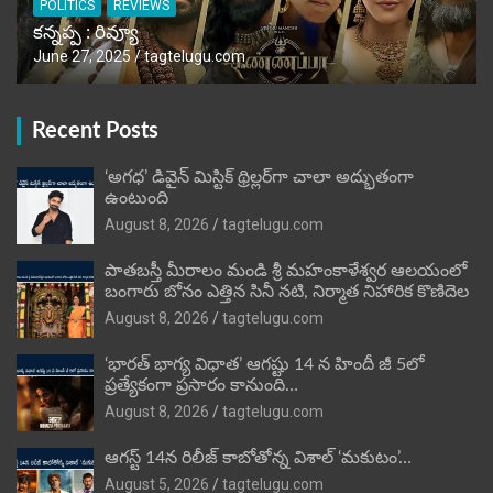
POLITICS
REVIEWS
కన్నప్ప : రివ్యూ
June 27, 2025
tagtelugu.com
Recent Posts
‘అగధ’ డివైన్ మిస్టిక్ థ్రిల్లర్‌గా చాలా అద్భుతంగా
ఉంటుంది
August 8, 2026
tagtelugu.com
పాతబస్తీ మీరాలం మండి శ్రీ మహంకాళేశ్వర ఆలయంలో
బంగారు బోనం ఎత్తిన సినీ నటి, నిర్మాత నిహారిక కొణిదెల
August 8, 2026
tagtelugu.com
‘భారత్ భాగ్య విధాత’ ఆగష్టు 14 న హిందీ జీ 5లో
ప్రత్యేకంగా ప్రసారం కానుంది…
August 8, 2026
tagtelugu.com
ఆగస్ట్ 14న రిలీజ్ కాబోతోన్న విశాల్ ‘మకుటం’…
August 5, 2026
tagtelugu.com