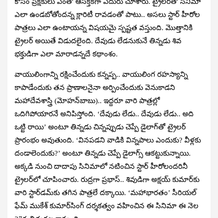
కోసం ప్రేక్షకులు ఎంతో ఆసక్తికగా ఎదురు చూశారు. ట్రైలర్‌తో సినిమా
ఎలా ఉండబోతోందన్న క్లారిటీ రావడంతో పాటు.. అసలు స్టార్ హీరోల
పాత్రలు ఎలా ఉంటాయన్న విషయమై స్పష్టత వస్తుంది. మొత్తానికి
ట్రైలర్ అయితే విడుదలైంది. దేవుడు లేడనుకునే తిన్నడు శివ
భక్తుడిగా ఎలా మారాడన్నదే కథాంశం.
వాయులింగాన్ని రక్షించేందుకు కన్నప్ప.. వాయులింగ రహస్యాన్ని
కాపాడేందుకు తన ప్రాణాలనైనా అర్పించేందుకు వెనుకాడని
మహాదేవశాస్త్రి (మోహన్‌బాబు).. ఇద్దరూ వారి పాత్రల్లో
ఒదిగిపోయారనే అనిపిస్తోంది. ‘దేవుడు లేడు.. దేవుడు లేడు.. అది
ఒట్టి రాయి’ అంటూ తిన్నడు చిన్నప్పుడు చెప్పే డైలాగ్‌తో ట్రైలర్
ప్రారంభం అవుతుంది. ‘వినపడని వాడికి విన్నపాలు ఎందుకు? వీళ్లకు
దండాలెందుకు?’ అంటూ తిన్నడు చెప్పే డైలాగ్స్ ఆకట్టుకున్నాయి.
అక్కడి నుంచి దాదాపు సినిమాలో నటించిన స్టార్ హీరోలందరినీ
ట్రైలర్‌లో చూపించారు. రుద్రగా ప్రభాస్.. శివుడిగా అక్షయ్ కుమార్‌కు
వారి స్టార్‌డమ్‌కు తగిన పాత్రలే దక్కాయి. ‘మహాభారతం’ సీరియల్‌
ఫేమ్‌ ముకేశ్‌ కుమార్‌సింగ్‌ దర్శకత్వం వహించిన ఈ సినిమా ఈ నెల