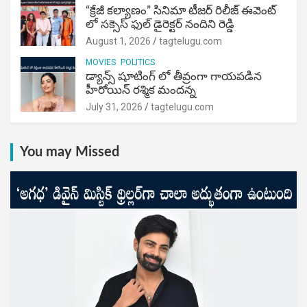
“క్రేజీ కల్యాణం” సినిమా టీజర్ రిలీజ్ ఈవెంట్
లో సక్సెస్ ఫుల్ డైరెక్టర్ నందిని రెడ్డి
August 1, 2026
tagtelugu.com
MOVIES
POLITICS
డ్యాన్స్ షూటింగ్ లో తీవ్రంగా గాయపడిన
హీరోయిన్ రశ్మిక మందన్న
July 31, 2026
tagtelugu.com
You may Missed