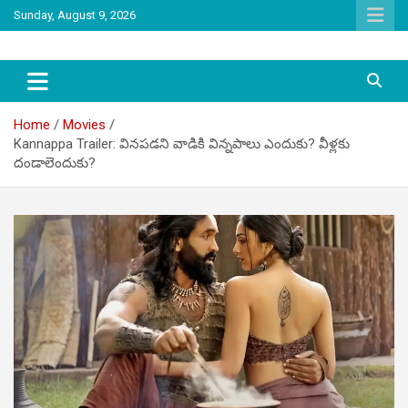
Skip
Sunday, August 9, 2026
to
content
latest tollywood news and gossip
Tag Telugu
Home
Movies
Kannappa Trailer: వినపడని వాడికి విన్నపాలు ఎందుకు? వీళ్లకు
దండాలెందుకు?