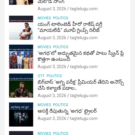
మెలోడీ సాంగ్
August 3, 2026
tagtelugu.com
MOVIES
POLITICS
యంగ్ టాలెంటెడ్ హీరో రాకేష్ వర్రే
“మాయలేడి” మూవీ గ్లింప్స్ రిలీజ్
August 3, 2026
tagtelugu.com
MOVIES
POLITICS
‘అగధ’లో అద్భుతమైన కథతో పాటు స్క్రీన్ ప్లే
కొత్తగా ఉంటుంది
August 3, 2026
tagtelugu.com
OTT
POLITICS
బిగ్‌బాస్ ‘అగ్ని ప‌రీక్ష‌’ ప్రీమియర్ తేదిని అనౌన్స్
చేసి కళ్యాణ్ పడాల..
August 3, 2026
tagtelugu.com
MOVIES
POLITICS
ఆసక్తి రేపుతున్న ‘అగధ’ ట్రైలర్
August 3, 2026
tagtelugu.com
MOVIES
POLITICS