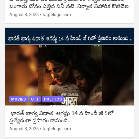
బంగారు బోనం ఎత్తిన సినీ నటి, నిర్మాత నిహారిక కొణిదెల
August 8, 2026
tagtelugu.com
MOVIES
OTT
POLITICS
‘భారత్ భాగ్య విధాత’ ఆగష్టు 14 న హిందీ జీ 5లో
ప్రత్యేకంగా ప్రసారం కానుంది…
August 8, 2026
tagtelugu.com