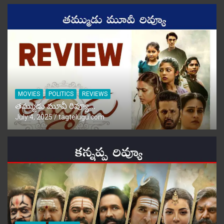
MOVIES
POLITICS
REVIEWS
తమ్ముడు మూవీ రివ్యూ…
July 4, 2025
tagtelugu.com