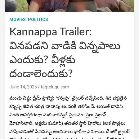
MOVIES
POLITICS
Kannappa Trailer:
వినపడని వాడికి విన్నపాలు
ఎందుకు? వీళ్లకు
దండాలెందుకు?
June 14, 2025
tagtelugu.com
మంచు విష్ణు డ్రీమ్‌ ప్రాజెక్టు ‘కన్నప్ప’ ట్రైలర్ వచ్చేసింది. శివ భక్తుడైన
కన్నప్ప జీవిత చరిత్ర దాదాపు అందరికీ తెలిసిందే. అయితే దానిని
ఎంత ఆసక్తికరంగా మలిచారన్నదే ప్రధానం. పైగా ప్రభాస్‌,
మోహన్‌లాల్‌, అక్షయ్‌ కుమార్‌) తదితర స్టార్‌ హీరోలు కీలక పాత్రలు
పోషించడంతో సినిమాపై అంచనాలు భారీగా పెరిగాయి. దీంతో ట్రైలర్