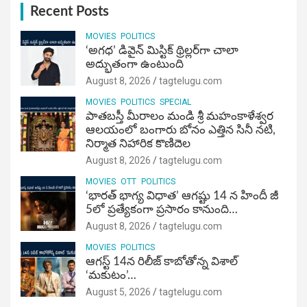
Recent Posts
MOVIES
POLITICS
‘అగధ’ డివైన్ మిస్టిక్ థ్రిల్లర్‌గా చాలా
అద్భుతంగా ఉంటుంది
August 8, 2026
tagtelugu.com
MOVIES
POLITICS
SPECIAL
పాతబస్తీ మీరాలం మండి శ్రీ మహంకాళేశ్వర
ఆలయంలో బంగారు బోనం ఎత్తిన సినీ నటి,
నిర్మాత నిహారిక కొణిదెల
August 8, 2026
tagtelugu.com
MOVIES
OTT
POLITICS
‘భారత్ భాగ్య విధాత’ ఆగష్టు 14 న హిందీ జీ
5లో ప్రత్యేకంగా ప్రసారం కానుంది…
August 8, 2026
tagtelugu.com
MOVIES
POLITICS
ఆగస్ట్ 14న రిలీజ్ కాబోతోన్న విశాల్
‘మకుటం’…
August 5, 2026
tagtelugu.com