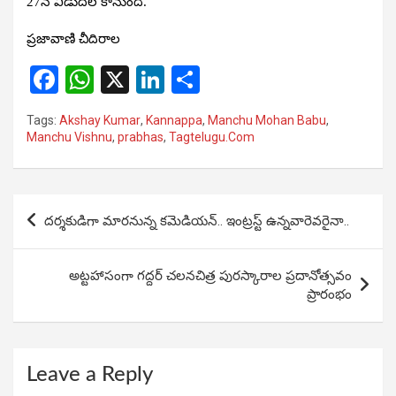
27న విడుదల కానుంది.
ప్రజావాణి చీదిరాల
F
W
X
Li
S
a
h
n
h
Tags:
Akshay Kumar
,
Kannappa
,
Manchu Mohan Babu
,
ce
at
ke
ar
Manchu Vishnu
,
prabhas
,
Tagtelugu.Com
b
s
dI
e
o
A
n
Post
o
p
దర్శకుడిగా మారనున్న కమెడియన్.. ఇంట్రస్ట్ ఉన్నవారెవరైనా..
navigation
k
p
అట్టహాసంగా గద్దర్ చలనచిత్ర పురస్కారాల ప్రదానోత్సవం
ప్రారంభం
Leave a Reply