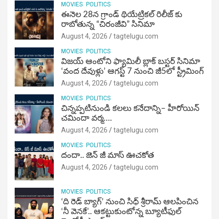
MOVIES
POLITICS
ఈనెల 28న గ్రాండ్ థియేట్రికల్ రిలీజ్ కు
రాబోతున్న “చిరంజీవి” సినిమా
August 4, 2026
tagtelugu.com
MOVIES
POLITICS
విజ‌య్ ఆంటోని ఫ్యామిలీ బ్లాక్ బ‌స్ట‌ర్‌ సినిమా
‘వంద దేవుళ్లు’ ఆగస్ట్ 7 నుంచి జీ5లో స్ట్రీమింగ్
August 4, 2026
tagtelugu.com
MOVIES
POLITICS
చిన్నప్పటినుండి కలలు కనేదాన్ని– హీరోయిన్‌
చమిందా వర్మ….
August 4, 2026
tagtelugu.com
MOVIES
POLITICS
దందా.. జెన్ జీ మాస్ ఊచకోత
August 4, 2026
tagtelugu.com
MOVIES
POLITICS
‘ది రెడ్ బ్యాగ్’ నుంచి సిధ్ శ్రీరామ్ ఆలపించిన
‘నీ వెనకే’.. ఆకట్టుకుంటోన్న బ్యూటీఫుల్