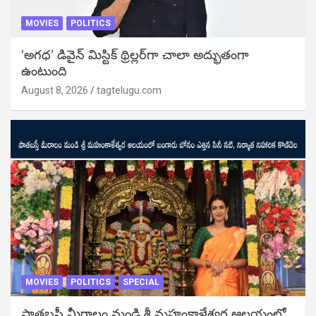
MOVIES
POLITICS
‘అగధ’ డివైన్ మిస్టిక్ థ్రిల్లర్‌గా చాలా అద్భుతంగా
ఉంటుంది
August 8, 2026
tagtelugu.com
MOVIES
POLITICS
SPECIAL
పాతబస్తీ మీరాలం మండి శ్రీ మహంకాళేశ్వర ఆలయంలో