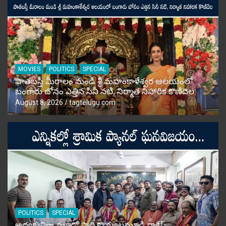
MOVIES
POLITICS
SPECIAL
పాతబస్తీ మీరాలం మండి శ్రీ మహంకాళేశ్వర ఆలయంలో
బంగారు బోనం ఎత్తిన సినీ నటి, నిర్మాత నిహారిక కొణిదెల
August 8, 2026
tagtelugu.com
POLITICS
SPECIAL
అధ్యక్షునిగా మూడో సారి కొయ్యలమూడి రాకేష్‌…