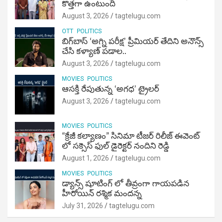
కొత్తగా ఉంటుంది
August 3, 2026
tagtelugu.com
OTT
POLITICS
బిగ్‌బాస్ ‘అగ్ని ప‌రీక్ష‌’ ప్రీమియర్ తేదిని అనౌన్స్
చేసి కళ్యాణ్ పడాల..
August 3, 2026
tagtelugu.com
MOVIES
POLITICS
ఆసక్తి రేపుతున్న ‘అగధ’ ట్రైలర్
August 3, 2026
tagtelugu.com
MOVIES
POLITICS
“క్రేజీ కల్యాణం” సినిమా టీజర్ రిలీజ్ ఈవెంట్
లో సక్సెస్ ఫుల్ డైరెక్టర్ నందిని రెడ్డి
August 1, 2026
tagtelugu.com
MOVIES
POLITICS
డ్యాన్స్ షూటింగ్ లో తీవ్రంగా గాయపడిన
హీరోయిన్ రశ్మిక మందన్న
July 31, 2026
tagtelugu.com