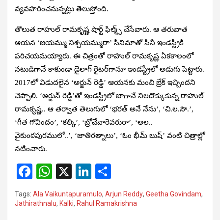
వ్యవహరించనున్నట్లు తెలుస్తోంది.
తొలుత రాహుల్ రామకృష్ణ షార్ట్‌ ఫిల్మ్స్‌ చేసేవారు. ఆ తరువాత
ఆయన ‘జయమ్ము నిశ్చయమ్మురా’ సినిమాతో సినీ ఇండస్ట్రీకి
పరిచయమయ్యారు. ఈ చిత్రంతో రాహుల్ రామకృష్ణ ఏకకాలంలో
నటుడిగానే కాకుండా డైలాగ్‌ రైటర్‌గానూ ఇండస్ట్రీలో అడుగు పెట్టారు.
2017లో విడుదలైన ‘అర్జున్‌ రెడ్డి’ ఆయనకు మంచి బ్రేక్ ఇచ్చిందని
చెప్పాలి. ‘అర్జున్ రెడ్డి’తో ఇండస్ట్రీలో బాగానే నిలదొక్కుకున్న రాహుల్
రామకృష్ణ.. ఆ తర్వాత తెలుగులో ‘భరత్‌ అనే నేను’, ‘చి.ల.సౌ.’,
‘గీత గోవిందం’, ‘కల్కి’, ‘బ్రోచేవారెవరురా’, ‘అల..
వైకుంఠపురములో..’, ‘జాతిరత్నాలు’, ‘ఓం భీమ్‌ బుష్‌’ వంటి చిత్రాల్లో
నటించారు.
F
W
X
Li
S
a
h
n
h
Tags:
Ala Vaikuntapuramulo
,
Arjun Reddy
,
Geetha Govindam
,
ce
at
ke
ar
Jathirathnalu
,
Kalki
,
Rahul Ramakrishna
b
s
dI
e