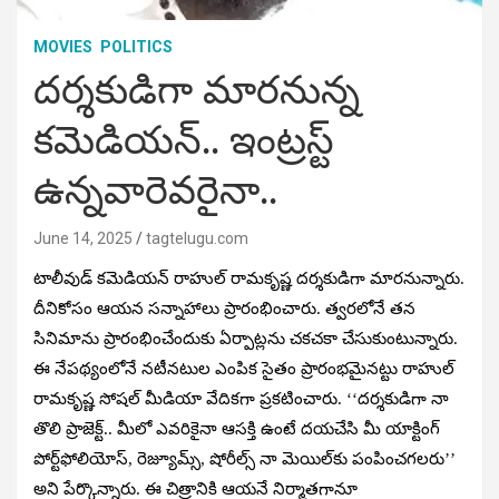
MOVIES
POLITICS
దర్శకుడిగా మారనున్న
కమెడియన్.. ఇంట్రస్ట్
ఉన్నవారెవరైనా..
June 14, 2025
tagtelugu.com
టాలీవుడ్‌ కమెడియన్‌ రాహుల్‌ రామకృష్ణ దర్శకుడిగా మారనున్నారు.
దీనికోసం ఆయన సన్నాహాలు ప్రారంభించారు. త్వరలోనే తన
సినిమాను ప్రారంభించేందుకు ఏర్పాట్లను చకచకా చేసుకుంటున్నారు.
ఈ నేపథ్యంలోనే నటీనటుల ఎంపిక సైతం ప్రారంభమైనట్టు రాహుల్
రామకృష్ణ సోషల్ మీడియా వేదికగా ప్రకటించారు. ‘‘దర్శకుడిగా నా
తొలి ప్రాజెక్ట్‌.. మీలో ఎవరికైనా ఆసక్తి ఉంటే దయచేసి మీ యాక్టింగ్
పోర్ట్‌ఫోలియోస్, రెజ్యూమ్స్, షోరీల్స్‌ నా మెయిల్‌కు పంపించగలరు’’
అని పేర్కొన్నారు. ఈ చిత్రానికి ఆయనే నిర్మాతగానూ