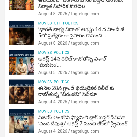
ఆలయంలో బంగారు బోనం ఎత్తిన సినీ నటి,
నిర్మాత నిహారిక కొణిదెల
August 8, 2026
tagtelugu.com
MOVIES
OTT
POLITICS
‘భారత్ భాగ్య విధాత’ ఆగష్టు 14 న హిందీ జీ
5లో ప్రత్యేకంగా ప్రసారం కానుంది…
August 8, 2026
tagtelugu.com
MOVIES
POLITICS
ఆగస్ట్ 14న రిలీజ్ కాబోతోన్న విశాల్
‘మకుటం’…
August 5, 2026
tagtelugu.com
MOVIES
POLITICS
ఈనెల 28న గ్రాండ్ థియేట్రికల్ రిలీజ్ కు
రాబోతున్న “చిరంజీవి” సినిమా
August 4, 2026
tagtelugu.com
MOVIES
POLITICS
విజ‌య్ ఆంటోని ఫ్యామిలీ బ్లాక్ బ‌స్ట‌ర్‌ సినిమా
‘వంద దేవుళ్లు’ ఆగస్ట్ 7 నుంచి జీ5లో స్ట్రీమింగ్
August 4, 2026
tagtelugu.com