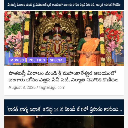
MOVIES
POLITICS
SPECIAL
పాతబస్తీ మీరాలం మండి శ్రీ మహంకాళేశ్వర ఆలయంలో
బంగారు బోనం ఎత్తిన సినీ నటి, నిర్మాత నిహారిక కొణిదెల
August 8, 2026
tagtelugu.com