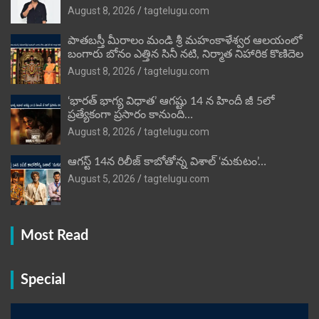
August 8, 2026
tagtelugu.com
పాతబస్తీ మీరాలం మండి శ్రీ మహంకాళేశ్వర ఆలయంలో
బంగారు బోనం ఎత్తిన సినీ నటి, నిర్మాత నిహారిక కొణిదెల
August 8, 2026
tagtelugu.com
‘భారత్ భాగ్య విధాత’ ఆగష్టు 14 న హిందీ జీ 5లో
ప్రత్యేకంగా ప్రసారం కానుంది…
August 8, 2026
tagtelugu.com
ఆగస్ట్ 14న రిలీజ్ కాబోతోన్న విశాల్ ‘మకుటం’…
August 5, 2026
tagtelugu.com
Most Read
Special