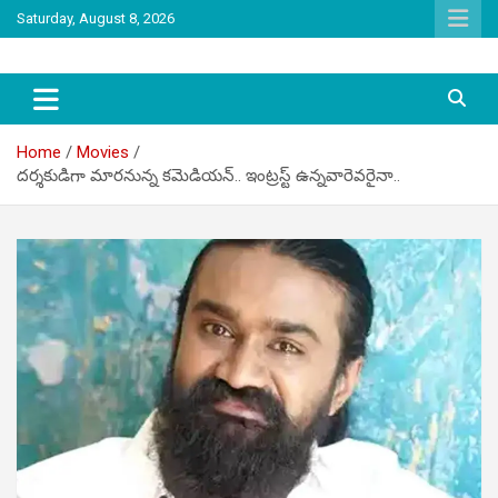
Skip
Saturday, August 8, 2026
to
content
latest tollywood news and gossip
Tag Telugu
Home
Movies
దర్శకుడిగా మారనున్న కమెడియన్.. ఇంట్రస్ట్ ఉన్నవారెవరైనా..