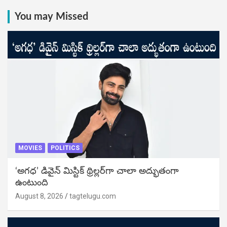
You may Missed
MOVIES
POLITICS
‘అగధ’ డివైన్ మిస్టిక్ థ్రిల్లర్‌గా చాలా అద్భుతంగా
ఉంటుంది
August 8, 2026
tagtelugu.com