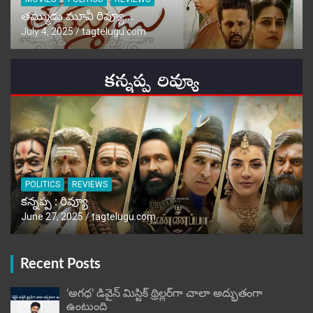
తమ్ముడు మూవీ రివ్యూ…
July 4, 2025
tagtelugu.com
POLITICS
REVIEWS
కన్నప్ప : రివ్యూ
June 27, 2025
tagtelugu.com
Recent Posts
‘అగధ’ డివైన్ మిస్టిక్ థ్రిల్లర్‌గా చాలా అద్భుతంగా
ఉంటుంది