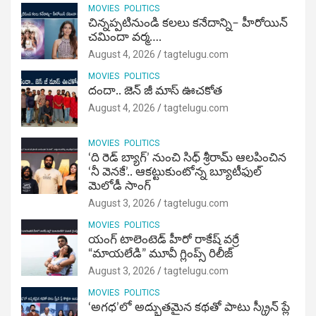
MOVIES
POLITICS
చిన్నప్పటినుండి కలలు కనేదాన్ని– హీరోయిన్‌
చమిందా వర్మ….
August 4, 2026
tagtelugu.com
MOVIES
POLITICS
దందా.. జెన్ జీ మాస్ ఊచకోత
August 4, 2026
tagtelugu.com
MOVIES
POLITICS
‘ది రెడ్ బ్యాగ్’ నుంచి సిధ్ శ్రీరామ్ ఆలపించిన
‘నీ వెనకే’.. ఆకట్టుకుంటోన్న బ్యూటీఫుల్
మెలోడీ సాంగ్
August 3, 2026
tagtelugu.com
MOVIES
POLITICS
యంగ్ టాలెంటెడ్ హీరో రాకేష్ వర్రే
“మాయలేడి” మూవీ గ్లింప్స్ రిలీజ్
August 3, 2026
tagtelugu.com
MOVIES
POLITICS
‘అగధ’లో అద్భుతమైన కథతో పాటు స్క్రీన్ ప్లే