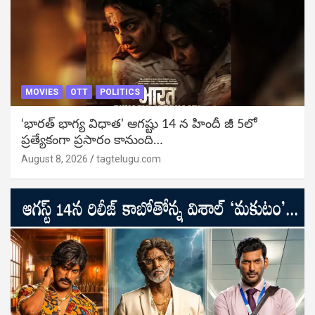
MOVIES
OTT
POLITICS
‘భారత్ భాగ్య విధాత’ ఆగష్టు 14 న హిందీ జీ 5లో
ప్రత్యేకంగా ప్రసారం కానుంది…
August 8, 2026
tagtelugu.com