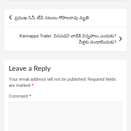
o
A
n
Post
o
p
ప్రముఖ సినీ, టీవీ నటులు గోపాలరావు మృతి
navigation
k
p
Kannappa Trailer: వినపడని వాడికి విన్నపాలు ఎందుకు?
వీళ్లకు దండాలెందుకు?
Leave a Reply
Your email address will not be published.
Required fields
are marked
*
Comment
*