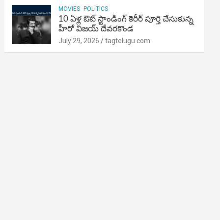
MOVIES
POLITICS
10 ఏళ్ల ఔట్ స్టాండింగ్ కెరీర్ పూర్తి చేసుకున్న
హీరో విజయ్ దేవరకొండ
July 29, 2026
tagtelugu.com