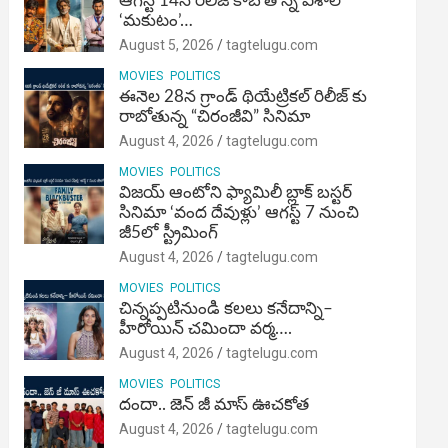
ఆగస్ట్ 14న రిలీజ్ కాబోతోన్న విశాల్
‘మకుటం’…
August 5, 2026
tagtelugu.com
MOVIES
POLITICS
ఈనెల 28న గ్రాండ్ థియేట్రికల్ రిలీజ్ కు
రాబోతున్న “చిరంజీవి” సినిమా
August 4, 2026
tagtelugu.com
MOVIES
POLITICS
విజ‌య్ ఆంటోని ఫ్యామిలీ బ్లాక్ బ‌స్ట‌ర్‌
సినిమా ‘వంద దేవుళ్లు’ ఆగస్ట్ 7 నుంచి
జీ5లో స్ట్రీమింగ్
August 4, 2026
tagtelugu.com
MOVIES
POLITICS
చిన్నప్పటినుండి కలలు కనేదాన్ని–
హీరోయిన్‌ చమిందా వర్మ….
August 4, 2026
tagtelugu.com
MOVIES
POLITICS
దందా.. జెన్ జీ మాస్ ఊచకోత
August 4, 2026
tagtelugu.com