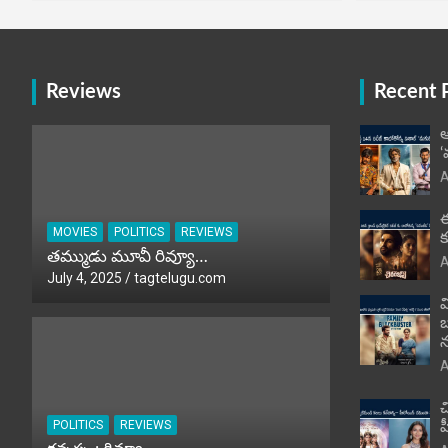
Reviews
Recent 
ఆ
‘
A
ఈ
MOVIES
POLITICS
REVIEWS
క
తమ్ముడు మూవీ రివ్యూ…
A
July 4, 2025
tagtelugu.com
వ
బ
న
A
చ
POLITICS
REVIEWS
హ