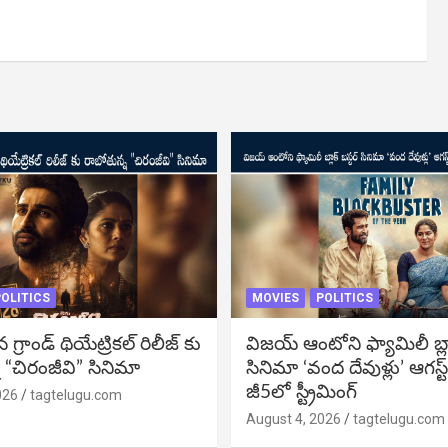
OLITICS
MOVIES
POLITICS
్రాండ్ థియేట్రికల్ రిలీజ్ కు
విజ‌య్ ఆంటోని ఫ్యామిలీ బ్లాక్ 
 “చిరంజీవి” సినిమా
సినిమా ‘వంద దేవుళ్లు’ ఆగస్ట
జీ5లో స్ట్రీమింగ్
026
tagtelugu.com
August 4, 2026
tagtelugu.com