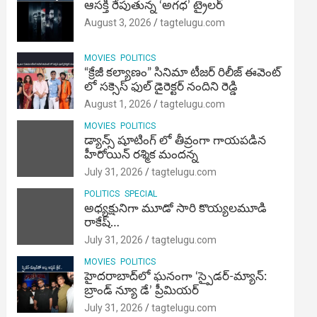
ఆసక్తి రేపుతున్న ‘అగధ’ ట్రైలర్
August 3, 2026
tagtelugu.com
MOVIES
POLITICS
“క్రేజీ కల్యాణం” సినిమా టీజర్ రిలీజ్ ఈవెంట్
లో సక్సెస్ ఫుల్ డైరెక్టర్ నందిని రెడ్డి
August 1, 2026
tagtelugu.com
MOVIES
POLITICS
డ్యాన్స్ షూటింగ్ లో తీవ్రంగా గాయపడిన
హీరోయిన్ రశ్మిక మందన్న
July 31, 2026
tagtelugu.com
POLITICS
SPECIAL
అధ్యక్షునిగా మూడో సారి కొయ్యలమూడి
రాకేష్‌…
July 31, 2026
tagtelugu.com
MOVIES
POLITICS
హైదరాబాద్‌లో ఘనంగా ‘స్పైడర్-మ్యాన్:
బ్రాండ్ న్యూ డే’ ప్రీమియర్
July 31, 2026
tagtelugu.com