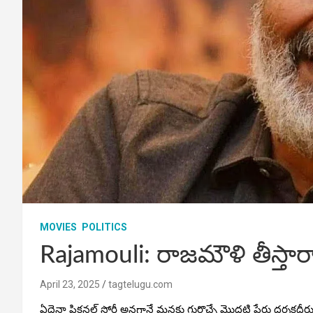
MOVIES
POLITICS
Rajamouli: రాజమౌళి తీస్తా
April 23, 2025
tagtelugu.com
ఏదైనా ఫిక్షనల్ స్టోరీ అనగానే మనకు గుర్తొచ్చే మొదటి పేరు దర