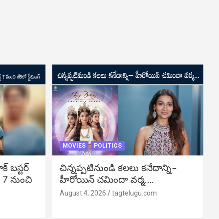
MOVIES
POLITICS
బ‌స్ట‌ర్‌
చిన్నప్పటినుండి కలలు కనేదాన్ని–
్ 7 నుంచి
హీరోయిన్‌ చమిందా వర్మ….
August 4, 2026
tagtelugu.com