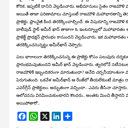
కోరిక. ఇప్పటికే దానిని వెల్లడించారు. అభిమానులు సైతం రాజమౌళి మహ
అయితే తాజా పరిణామాలు చూస్తుంటే రాజమౌళి మహాభారతాన్ని తెరకె
ప్రాజెక్టు. ఫ్రాంచైజీ కింద తెరకెక్కించాల్సిందే. ఈ విషయాన్ని రాజమౌ
బాలీవుడ్ స్టార్ అమీర్ ఖాన్ తాజాగా ఓ ఇంటర్వ్యూలో మహాభారతం ఆ
ప్రాజెక్ట్ ప్రొడక్షన్ ప్రారంభం కానుందని వెల్లడించారు. ఇక మహాభార
తరకెక్కించనున్నట్టు అమీర్‌ఖాన్ చెప్పారు.
పలు భాగాలుగా తెరకెక్కించనున్న ఈ ప్రాజెక్టు కోసం పలువురు దర్శక
ప్రారంభమవుతుందని అమీర్ ఖాన్ వెల్లడించారు. త్వరలోనే నటీనటుల ఎంప
రాజమౌళికి ఇబ్బందికరంగా మారుతుందా? అనేది చర్చనీయాంశంగా మా
పెరుగుతుంది. ఒకవేళ అమీర్‌ఖాన్ ఆ రేంజ్‌లో తీయలేకుంటే మాత్
ఎవర్‌గ్రీన్ ప్రాజెక్టులు. అద్భుతంగా వచ్చిందా.. ఎవరు తీసినా చూ
ఆలోచనను విరమించుకుంటారని కొందరు.. అంతకు మించి తీస్తారని మరిక
అయిపోతారో..
F
W
X
Li
S
a
h
n
h