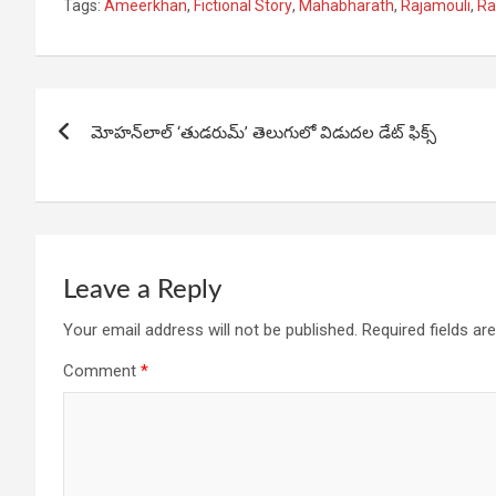
Tags:
Ameerkhan
,
Fictional Story
,
Mahabharath
,
Rajamouli
,
R
ce
at
ke
ar
b
s
dI
e
o
A
n
Post
o
p
మోహన్‌లాల్ ‘తుడరుమ్’ తెలుగులో విడుదల డేట్ ఫిక్స్
navigation
k
p
Leave a Reply
Your email address will not be published.
Required fields a
Comment
*