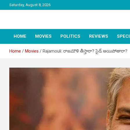
Skip
Saturday, August 8, 2026
to
content
latest tollywood news and gossip
Tag Telugu
HOME
MOVIES
POLITICS
REVIEWS
SPEC
Home
Movies
Rajamouli: రాజమౌళి తీస్తారా? సైడ్ అయిపోతారా?