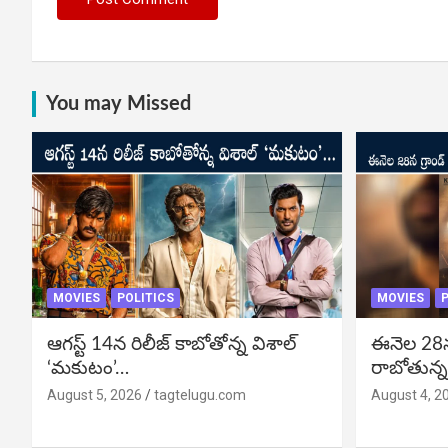
You may Missed
MOVIES
POLITICS
MOVIES
P
ఆగస్ట్ 14న రిలీజ్ కాబోతోన్న విశాల్
ఈనెల 28న గ
‘మకుటం’…
రాబోతున్న
August 5, 2026
tagtelugu.com
August 4, 2