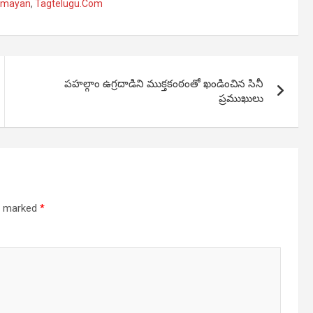
amayan
,
Tagtelugu.Com
పహల్గాం ఉగ్రదాడిని ముక్తకంఠంతో ఖండించిన సినీ
ప్రముఖులు
re marked
*