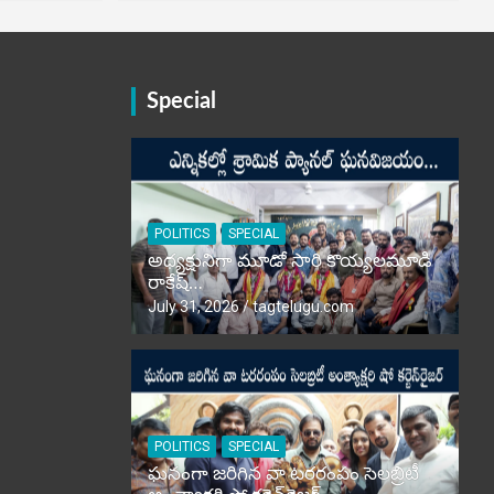
Special
POLITICS
SPECIAL
అధ్యక్షునిగా మూడో సారి కొయ్యలమూడి
రాకేష్‌…
July 31, 2026
tagtelugu.com
POLITICS
SPECIAL
ఘనంగా జరిగిన వా టరరంపం సెలబ్రిటీ