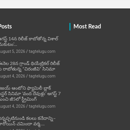
Posts
Most Read
గస్ట్ 14న రిలీజ్ కాబోతోన్న విశాల్
మకుటం’…
ugust 5, 2026
tagtelugu.com
నెల 28న గ్రాండ్ థియేట్రికల్ రిలీజ్
ు రాబోతున్న “చిరంజీవి” సినిమా
ugust 4, 2026
tagtelugu.com
ిజ‌య్ ఆంటోని ఫ్యామిలీ బ్లాక్
‌స్ట‌ర్‌ సినిమా ‘వంద దేవుళ్లు’ ఆగస్ట్ 7
ుంచి జీ5లో స్ట్రీమింగ్
ugust 4, 2026
tagtelugu.com
ిన్నప్పటినుండి కలలు కనేదాన్ని–
ీరోయిన్‌ చమిందా వర్మ….