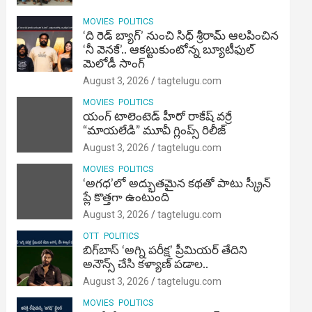
MOVIES
POLITICS
‘ది రెడ్ బ్యాగ్’ నుంచి సిధ్ శ్రీరామ్ ఆలపించిన
‘నీ వెనకే’.. ఆకట్టుకుంటోన్న బ్యూటీఫుల్
మెలోడీ సాంగ్
August 3, 2026
tagtelugu.com
MOVIES
POLITICS
యంగ్ టాలెంటెడ్ హీరో రాకేష్ వర్రే
“మాయలేడి” మూవీ గ్లింప్స్ రిలీజ్
August 3, 2026
tagtelugu.com
MOVIES
POLITICS
‘అగధ’లో అద్భుతమైన కథతో పాటు స్క్రీన్
ప్లే కొత్తగా ఉంటుంది
August 3, 2026
tagtelugu.com
OTT
POLITICS
బిగ్‌బాస్ ‘అగ్ని ప‌రీక్ష‌’ ప్రీమియర్ తేదిని
అనౌన్స్ చేసి కళ్యాణ్ పడాల..
August 3, 2026
tagtelugu.com
MOVIES
POLITICS