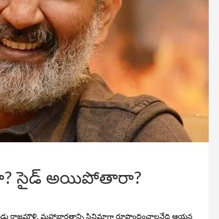
రా? సైడ్ అయిపోతారా?
్శకధీరుడు రాజమౌళి. మహాభారతాన్ని సినిమాగా రూపొందించాలనేది ఆయన