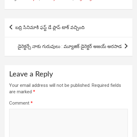
ce
at
ke
ar
b
s
dI
e
o
A
n
Post
బద్రి సినిమాకి ఫస్ట్ డే ప్లాప్ టాక్ వచ్చింది
o
p
navigation
k
p
డైరెక్ట‌ర్సే నాకు గురువులు : మ్యూజిక్ డైరెక్ట‌ర్ అజ‌య్ అర‌సాడ‌
Leave a Reply
Your email address will not be published.
Required fields
are marked
*
Comment
*