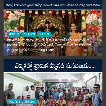
MOVIES
POLITICS
SPECIAL
పాతబస్తీ మీరాలం మండి శ్రీ మహంకాళేశ్వర ఆలయంలో
బంగారు బోనం ఎత్తిన సినీ నటి, నిర్మాత నిహారిక కొణిదెల
August 8, 2026
tagtelugu.com
POLITICS
SPECIAL