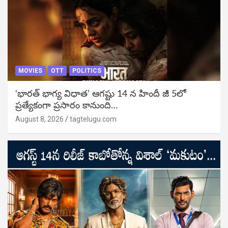
MOVIES
OTT
POLITICS
‘భారత్ భాగ్య విధాత’ ఆగష్టు 14 న హిందీ జీ 5లో
ప్రత్యేకంగా ప్రసారం కానుంది…
August 8, 2026
tagtelugu.com