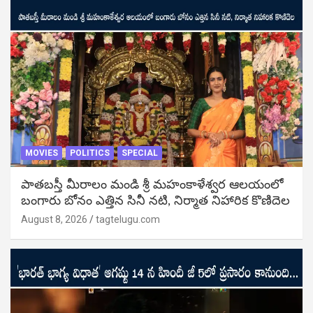
MOVIES
POLITICS
SPECIAL
పాతబస్తీ మీరాలం మండి శ్రీ మహంకాళేశ్వర ఆలయంలో
బంగారు బోనం ఎత్తిన సినీ నటి, నిర్మాత నిహారిక కొణిదెల
August 8, 2026
tagtelugu.com