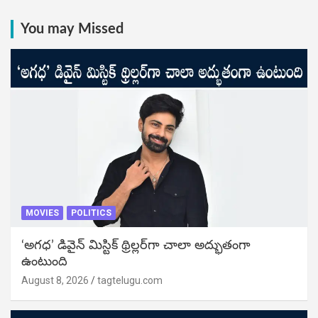
You may Missed
MOVIES
POLITICS
‘అగధ’ డివైన్ మిస్టిక్ థ్రిల్లర్‌గా చాలా అద్భుతంగా
ఉంటుంది
August 8, 2026
tagtelugu.com