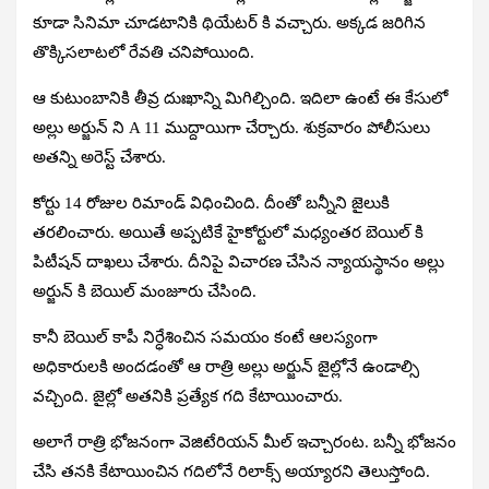
కూడా సినిమా చూడటానికి థియేటర్ కి వచ్చారు. అక్కడ జరిగిన
తొక్కిసలాటలో రేవతి చనిపోయింది.
ఆ కుటుంబానికి తీవ్ర దుఃఖాన్ని మిగిల్చింది. ఇదిలా ఉంటే ఈ కేసులో
అల్లు అర్జున్ ని A 11 ముద్దాయిగా చేర్చారు. శుక్రవారం పోలీసులు
అతన్ని అరెస్ట్ చేశారు.
కోర్టు 14 రోజుల రిమాండ్ విధించింది. దీంతో బన్నీని జైలుకి
తరలించారు. అయితే అప్పటికే హైకోర్టులో మధ్యంతర బెయిల్ కి
పిటీషన్ దాఖలు చేశారు. దీనిపై విచారణ చేసిన న్యాయస్థానం అల్లు
అర్జున్ కి బెయిల్ మంజూరు చేసింది.
కానీ బెయిల్ కాపీ నిర్ధేశించిన సమయం కంటే ఆలస్యంగా
అధికారులకి అందడంతో ఆ రాత్రి అల్లు అర్జున్ జైల్లోనే ఉండాల్సి
వచ్చింది. జైల్లో అతనికి ప్రత్యేక గది కేటాయించారు.
అలాగే రాత్రి భోజనంగా వెజిటేరియన్ మీల్ ఇచ్చారంట. బన్నీ భోజనం
చేసి తనకి కేటాయించిన గదిలోనే రిలాక్స్ అయ్యారని తెలుస్తోంది.