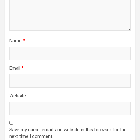
Name
*
Email
*
Website
Save my name, email, and website in this browser for the
next time I comment.