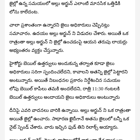
జైల్లో ఉన్న సమయంలో అల్లు అర్జున్ ఎలాంటి మానసిక ఒత్తిడికి
లోను కాలేదంట.
చాలా ప్రశాంతంగా ఉన్నారని జైలు అధికారులు చెప్పినట్లు
సమాచారం. ఉదయం అల్లు అర్జున్ ని విడుదల చేశారు. అయితే ఒక
రాత్రంతా అల్లు అర్జున్ ని జైల్లో ఉంచడంపై ఆయన తరుపు లాయర్లు
అభ్యంతరం వ్యక్తం చేస్తున్నారు.
హైకోర్టు బెయిల్ ఉత్తర్వులు అందుకున్న తర్వాత కూడా జైలు
అధికారులు సరిగా స్పందించలేదని, కావాలని అతన్ని జైల్లో పెట్టారని
అంటున్నారు. అయితే నిబంధనల ప్రకారం నిర్ధేశించిన సమయం
లోపు బెయిల్ కాపీలు తమకి అందలేదని, రాత్రి 11:30 గంటలకి
బెయిల్ ఉత్తర్వులు అందాయని జైలు అధికారులు అంటున్నారు
దీనిపై ఎవరి వాదనలు వారికి ఉన్నాయి. అల్లు అర్జున్ ని ఒక రాత్రంతా
అయితే జైల్లో ఉంచారు. సాధారణ ఖైదీగానే అతను జైలులో బన్నీ ఒక
నైట్ స్పెండ్ చేశారు. వారు ఇచ్చిన ఫుడ్ తిని రిలాక్స్ అయ్యారు.