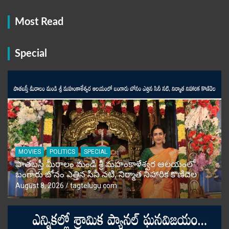
Most Read
Special
MOVIES
POLITICS
SPECIAL
పాతబస్తీ మీరాలం మండి శ్రీ మహంకాళేశ్వర ఆలయంలో
బంగారు బోనం ఎత్తిన సినీ నటి, నిర్మాత నిహారిక కొణిదెల
August 8, 2026
tagtelugu.com