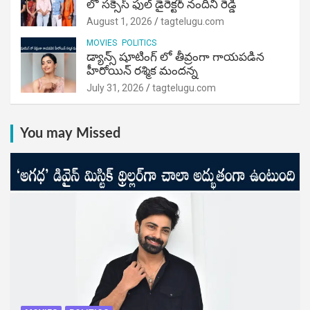
లో సక్సెస్ ఫుల్ డైరెక్టర్ నందిని రెడ్డి
August 1, 2026
tagtelugu.com
MOVIES
POLITICS
డ్యాన్స్ షూటింగ్ లో తీవ్రంగా గాయపడిన
హీరోయిన్ రశ్మిక మందన్న
July 31, 2026
tagtelugu.com
You may Missed