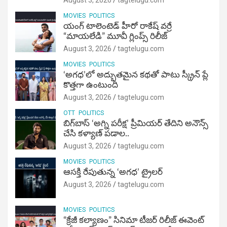
MOVIES
POLITICS
యంగ్ టాలెంటెడ్ హీరో రాకేష్ వర్రే
“మాయలేడి” మూవీ గ్లింప్స్ రిలీజ్
August 3, 2026
tagtelugu.com
MOVIES
POLITICS
‘అగధ’లో అద్భుతమైన కథతో పాటు స్క్రీన్ ప్లే
కొత్తగా ఉంటుంది
August 3, 2026
tagtelugu.com
OTT
POLITICS
బిగ్‌బాస్ ‘అగ్ని ప‌రీక్ష‌’ ప్రీమియర్ తేదిని అనౌన్స్
చేసి కళ్యాణ్ పడాల..
August 3, 2026
tagtelugu.com
MOVIES
POLITICS
ఆసక్తి రేపుతున్న ‘అగధ’ ట్రైలర్
August 3, 2026
tagtelugu.com
MOVIES
POLITICS
“క్రేజీ కల్యాణం” సినిమా టీజర్ రిలీజ్ ఈవెంట్