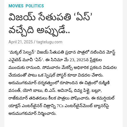
MOVIES
POLITICS
విజయ్ సేతుపతి ‘ఏస్’
వచ్చేది అప్పుడే..
April 21, 2025
tagtelugu.com
‘మక్కల్ సెల్వన్’ విజయ్ సేతుపతి ప్రధాన పాత్రలో నటించిన మోస్ట్
ఎవైటెడ్ మూవీ ‘ఏస్’. ఈ సినిమా మే 23, 2025న ప్రేక్షకుల
ముందుకు రానుంది. సోమవారం మేకర్స్ అధికారిక ప్రకటన విడుదల
చేయడంతో పాటు ఒక స్పెషల్ పోస్టర్ కూడా విడదల చేశారు.
అరుముగకుమార్ దర్శకత్వంలో రూపొందిన ఈ చిత్రంలో రుక్మిణి
వసంత్, యోగి బాబు, బి.ఎస్. అవినాష్, దివ్య పిళ్లై, బబ్లూ,
రాజ్‌కుమార్ తదితరులు కీలక పాత్రలు పోషించారు. ఈ కమర్షియల్
యాక్షన్ ఎంటర్‌టైనర్‌ చిత్రాన్ని 7Cs ఎంటర్‌టైన్‌మెంట్ బ్యానర్‌పై
అరుముగకుమార్ నిర్మించారు.