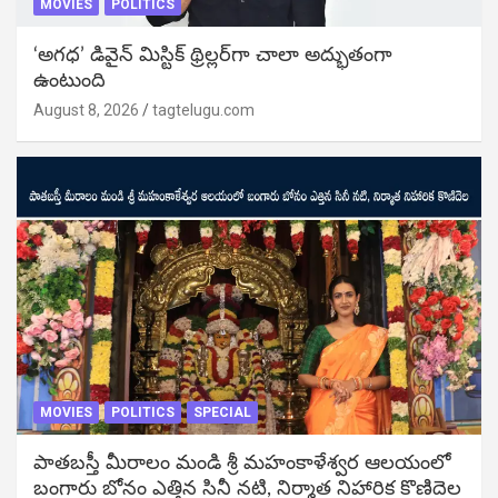
MOVIES
POLITICS
‘అగధ’ డివైన్ మిస్టిక్ థ్రిల్లర్‌గా చాలా అద్భుతంగా
ఉంటుంది
August 8, 2026
tagtelugu.com
MOVIES
POLITICS
SPECIAL
పాతబస్తీ మీరాలం మండి శ్రీ మహంకాళేశ్వర ఆలయంలో
బంగారు బోనం ఎత్తిన సినీ నటి, నిర్మాత నిహారిక కొణిదెల