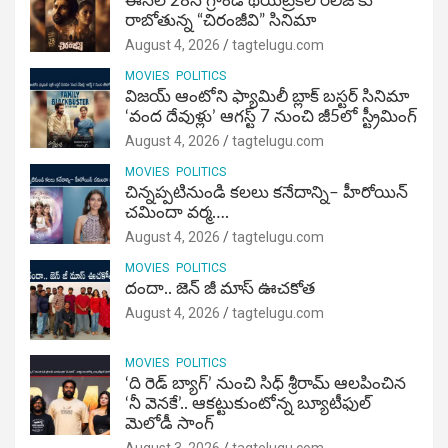
ఈనెల 28న గ్రాండ్ థియేట్రికల్ రిలీజ్ కు
రాబోతున్న “చిరంజీవి” సినిమా
August 4, 2026
tagtelugu.com
MOVIES
POLITICS
విజ‌య్ ఆంటోని ఫ్యామిలీ బ్లాక్ బ‌స్ట‌ర్‌ సినిమా
‘వంద దేవుళ్లు’ ఆగస్ట్ 7 నుంచి జీ5లో స్ట్రీమింగ్
August 4, 2026
tagtelugu.com
MOVIES
POLITICS
చిన్నప్పటినుండి కలలు కనేదాన్ని– హీరోయిన్‌
చమిందా వర్మ….
August 4, 2026
tagtelugu.com
MOVIES
POLITICS
దందా.. జెన్ జీ మాస్ ఊచకోత
August 4, 2026
tagtelugu.com
MOVIES
POLITICS
‘ది రెడ్ బ్యాగ్’ నుంచి సిధ్ శ్రీరామ్ ఆలపించిన
‘నీ వెనకే’.. ఆకట్టుకుంటోన్న బ్యూటీఫుల్
మెలోడీ సాంగ్
August 3, 2026
tagtelugu.com