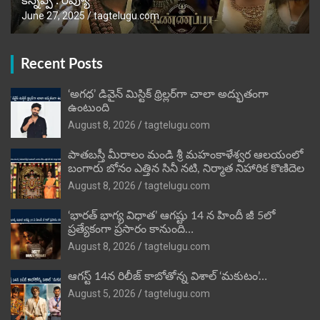
కన్నప్ప : రివ్యూ
June 27, 2025
tagtelugu.com
Recent Posts
‘అగధ’ డివైన్ మిస్టిక్ థ్రిల్లర్‌గా చాలా అద్భుతంగా
ఉంటుంది
August 8, 2026
tagtelugu.com
పాతబస్తీ మీరాలం మండి శ్రీ మహంకాళేశ్వర ఆలయంలో
బంగారు బోనం ఎత్తిన సినీ నటి, నిర్మాత నిహారిక కొణిదెల
August 8, 2026
tagtelugu.com
‘భారత్ భాగ్య విధాత’ ఆగష్టు 14 న హిందీ జీ 5లో
ప్రత్యేకంగా ప్రసారం కానుంది…
August 8, 2026
tagtelugu.com
ఆగస్ట్ 14న రిలీజ్ కాబోతోన్న విశాల్ ‘మకుటం’…
August 5, 2026
tagtelugu.com