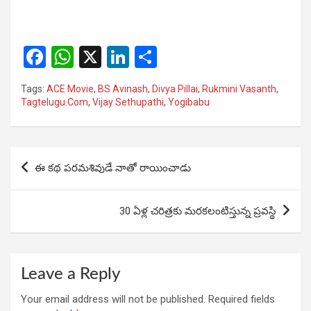
F
W
X
Li
S
a
h
n
h
Tags:
ACE Movie
,
BS Avinash
,
Divya Pillai
,
Rukmini Vasanth
,
ce
at
ke
ar
Tagtelugu.Com
,
Vijay Sethupathi
,
Yogibabu
b
s
dI
e
o
A
n
Post
o
p
ఈ కథ పరమశివుడే నాతో రాయించాడు
navigation
k
p
30 ఏళ్ల చరిత్రకు మరకలంటిస్తున్న ప్రవస్థి
Leave a Reply
Your email address will not be published.
Required fields