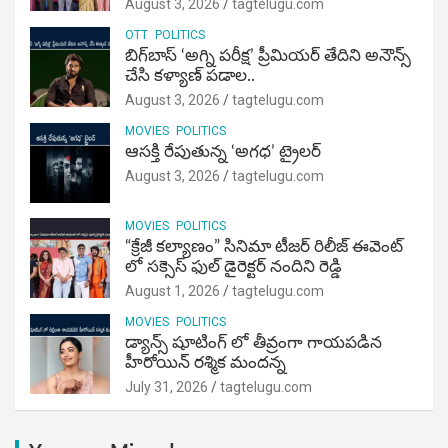
August 3, 2026
tagtelugu.com
OTT
POLITICS
బిగ్‌బాస్ ‘అగ్ని ప‌రీక్ష‌’ ప్రీమియర్ తేదిని అనౌన్స్
చేసి కళ్యాణ్ పడాల..
August 3, 2026
tagtelugu.com
MOVIES
POLITICS
ఆసక్తి రేపుతున్న ‘అగధ’ ట్రైలర్
August 3, 2026
tagtelugu.com
MOVIES
POLITICS
“క్రేజీ కల్యాణం” సినిమా టీజర్ రిలీజ్ ఈవెంట్
లో సక్సెస్ ఫుల్ డైరెక్టర్ నందిని రెడ్డి
August 1, 2026
tagtelugu.com
MOVIES
POLITICS
డ్యాన్స్ షూటింగ్ లో తీవ్రంగా గాయపడిన
హీరోయిన్ రశ్మిక మందన్న
July 31, 2026
tagtelugu.com