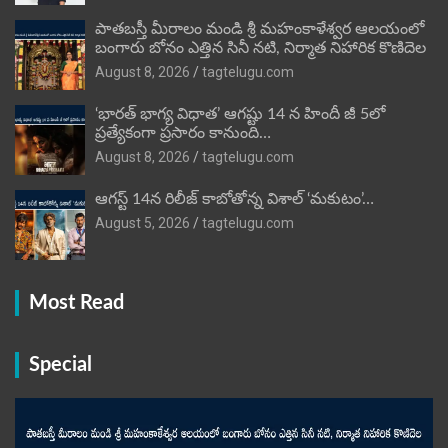
పాతబస్తీ మీరాలం మండి శ్రీ మహంకాళేశ్వర ఆలయంలో
బంగారు బోనం ఎత్తిన సినీ నటి, నిర్మాత నిహారిక కొణిదెల
August 8, 2026
tagtelugu.com
‘భారత్ భాగ్య విధాత’ ఆగష్టు 14 న హిందీ జీ 5లో
ప్రత్యేకంగా ప్రసారం కానుంది…
August 8, 2026
tagtelugu.com
ఆగస్ట్ 14న రిలీజ్ కాబోతోన్న విశాల్ ‘మకుటం’…
August 5, 2026
tagtelugu.com
Most Read
Special