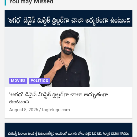
You may Missed
MOVIES
POLITICS
‘అగధ’ డివైన్ మిస్టిక్ థ్రిల్లర్‌గా చాలా అద్భుతంగా
ఉంటుంది
August 8, 2026
tagtelugu.com