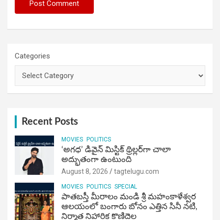
Categories
Recent Posts
MOVIES
POLITICS
‘అగధ’ డివైన్ మిస్టిక్ థ్రిల్లర్‌గా చాలా
అద్భుతంగా ఉంటుంది
August 8, 2026
tagtelugu.com
MOVIES
POLITICS
SPECIAL
పాతబస్తీ మీరాలం మండి శ్రీ మహంకాళేశ్వర
ఆలయంలో బంగారు బోనం ఎత్తిన సినీ నటి,
నిర్మాత నిహారిక కొణిదెల