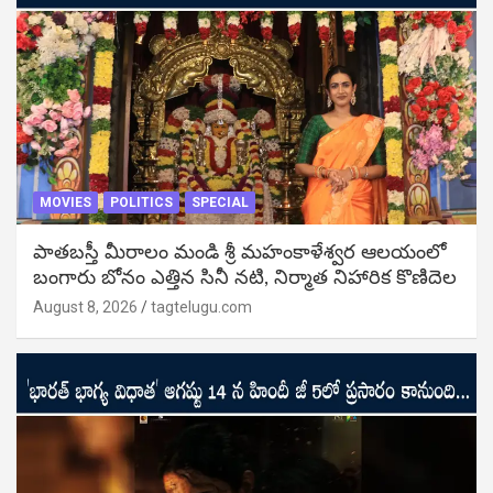
MOVIES
POLITICS
SPECIAL
పాతబస్తీ మీరాలం మండి శ్రీ మహంకాళేశ్వర ఆలయంలో
బంగారు బోనం ఎత్తిన సినీ నటి, నిర్మాత నిహారిక కొణిదెల
August 8, 2026
tagtelugu.com