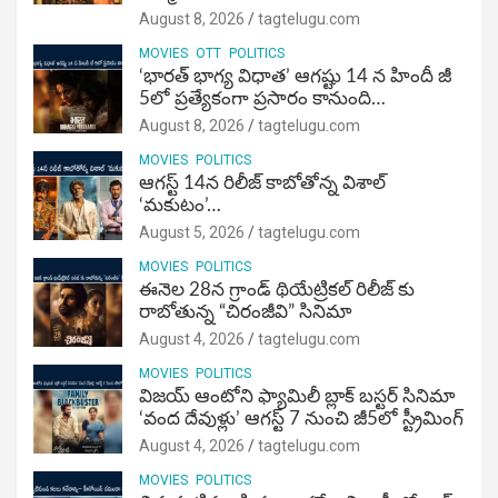
August 8, 2026
tagtelugu.com
MOVIES
OTT
POLITICS
‘భారత్ భాగ్య విధాత’ ఆగష్టు 14 న హిందీ జీ
5లో ప్రత్యేకంగా ప్రసారం కానుంది…
August 8, 2026
tagtelugu.com
MOVIES
POLITICS
ఆగస్ట్ 14న రిలీజ్ కాబోతోన్న విశాల్
‘మకుటం’…
August 5, 2026
tagtelugu.com
MOVIES
POLITICS
ఈనెల 28న గ్రాండ్ థియేట్రికల్ రిలీజ్ కు
రాబోతున్న “చిరంజీవి” సినిమా
August 4, 2026
tagtelugu.com
MOVIES
POLITICS
విజ‌య్ ఆంటోని ఫ్యామిలీ బ్లాక్ బ‌స్ట‌ర్‌ సినిమా
‘వంద దేవుళ్లు’ ఆగస్ట్ 7 నుంచి జీ5లో స్ట్రీమింగ్
August 4, 2026
tagtelugu.com
MOVIES
POLITICS