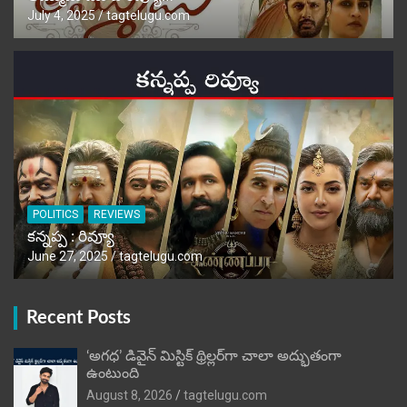
July 4, 2025
tagtelugu.com
POLITICS
REVIEWS
కన్నప్ప : రివ్యూ
June 27, 2025
tagtelugu.com
Recent Posts
‘అగధ’ డివైన్ మిస్టిక్ థ్రిల్లర్‌గా చాలా అద్భుతంగా
ఉంటుంది
August 8, 2026
tagtelugu.com