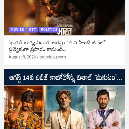
MOVIES
OTT
POLITICS
‘భారత్ భాగ్య విధాత’ ఆగష్టు 14 న హిందీ జీ 5లో
ప్రత్యేకంగా ప్రసారం కానుంది…
August 8, 2026
tagtelugu.com