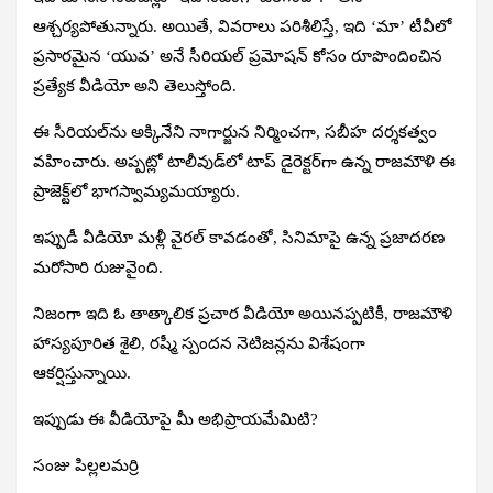
ఆశ్చర్యపోతున్నారు. అయితే, వివరాలు పరిశీలిస్తే, ఇది ‘మా’ టీవీలో
ప్రసారమైన ‘యువ’ అనే సీరియల్‌ ప్రమోషన్ కోసం రూపొందించిన
ప్రత్యేక వీడియో అని తెలుస్తోంది.
ఈ సీరియల్‌ను అక్కినేని నాగార్జున నిర్మించగా, సబీహ దర్శకత్వం
వహించారు. అప్పట్లో టాలీవుడ్‌లో టాప్ డైరెక్టర్‌గా ఉన్న రాజమౌళి ఈ
ప్రాజెక్ట్‌లో భాగస్వామ్యమయ్యారు.
ఇప్పుడీ వీడియో మళ్లీ వైరల్ కావడంతో, సినిమాపై ఉన్న ప్రజాదరణ
మరోసారి రుజువైంది.
నిజంగా ఇది ఓ తాత్కాలిక ప్రచార వీడియో అయినప్పటికీ, రాజమౌళి
హాస్యపూరిత శైలి, రష్మీ స్పందన నెటిజన్లను విశేషంగా
ఆకర్షిస్తున్నాయి.
ఇప్పుడు ఈ వీడియోపై మీ అభిప్రాయమేమిటి?
సంజు పిల్లలమర్రి