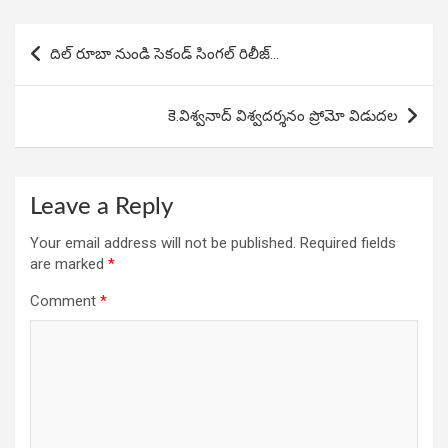
o
A
n
Post
o
p
దిల్ రూబా నుండి సెకండ్ సింగల్ రిలీజ్…
navigation
k
p
కె.విశ్వనాద్‌ విశ్వదర్శనం ప్రోమో విడుదల
Leave a Reply
Your email address will not be published.
Required fields
are marked
*
Comment
*