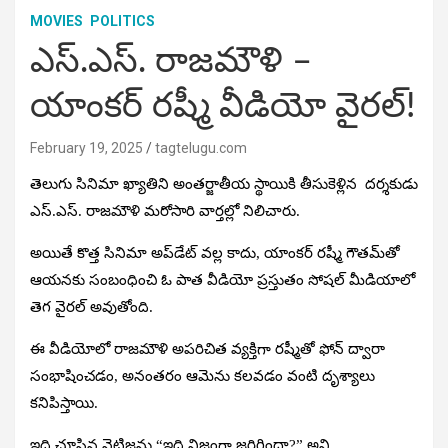
MOVIES
POLITICS
ఎస్‌.ఎస్‌. రాజమౌళి –
యాంకర్ రష్మీ వీడియో వైరల్!
February 19, 2025
tagtelugu.com
తెలుగు సినిమా ఖ్యాతిని అంతర్జాతీయ స్థాయికి తీసుకెళ్లిన దర్శకుడు
ఎస్‌.ఎస్‌. రాజమౌళి మరోసారి వార్తల్లో నిలిచారు.
అయితే కొత్త సినిమా అప్‌డేట్ వల్ల కాదు, యాంకర్ రష్మీ గౌతమ్‌తో
ఆయనకు సంబంధించి ఓ పాత వీడియో ప్రస్తుతం సోషల్ మీడియాలో
తెగ వైరల్ అవుతోంది.
ఈ వీడియోలో రాజమౌళి అపరిచిత వ్యక్తిగా రష్మీతో ఫోన్ ద్వారా
సంభాషించడం, అనంతరం ఆమెను కలవడం వంటి దృశ్యాలు
కనిపిస్తాయి.
ఇది చూసిన నెటిజన్లు “ఇది నిజంగా జరిగిందా?” అని