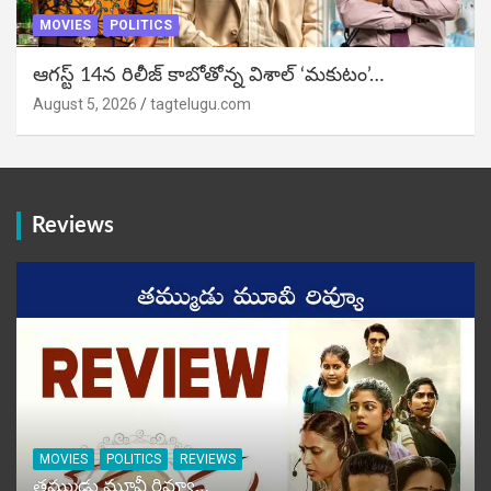
MOVIES
POLITICS
ఆగస్ట్ 14న రిలీజ్ కాబోతోన్న విశాల్ ‘మకుటం’…
August 5, 2026
tagtelugu.com
Reviews
MOVIES
POLITICS
REVIEWS
తమ్ముడు మూవీ రివ్యూ…