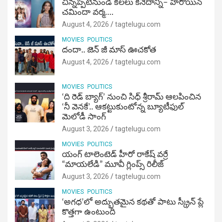
చిన్నప్పటినుండి కలలు కనేదాన్ని– హీరోయిన్‌
చమిందా వర్మ….
August 4, 2026
tagtelugu.com
MOVIES
POLITICS
దందా.. జెన్ జీ మాస్ ఊచకోత
August 4, 2026
tagtelugu.com
MOVIES
POLITICS
‘ది రెడ్ బ్యాగ్’ నుంచి సిధ్ శ్రీరామ్ ఆలపించిన
‘నీ వెనకే’.. ఆకట్టుకుంటోన్న బ్యూటీఫుల్
మెలోడీ సాంగ్
August 3, 2026
tagtelugu.com
MOVIES
POLITICS
యంగ్ టాలెంటెడ్ హీరో రాకేష్ వర్రే
“మాయలేడి” మూవీ గ్లింప్స్ రిలీజ్
August 3, 2026
tagtelugu.com
MOVIES
POLITICS
‘అగధ’లో అద్భుతమైన కథతో పాటు స్క్రీన్ ప్లే
కొత్తగా ఉంటుంది