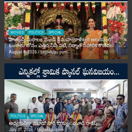
MOVIES
POLITICS
SPECIAL
పాతబస్తీ మీరాలం మండి శ్రీ మహంకాళేశ్వర ఆలయంలో
బంగారు బోనం ఎత్తిన సినీ నటి, నిర్మాత నిహారిక కొణిదెల
August 8, 2026
tagtelugu.com
POLITICS
SPECIAL
అధ్యక్షునిగా మూడో సారి కొయ్యలమూడి రాకేష్‌…
July 31, 2026
tagtelugu.com