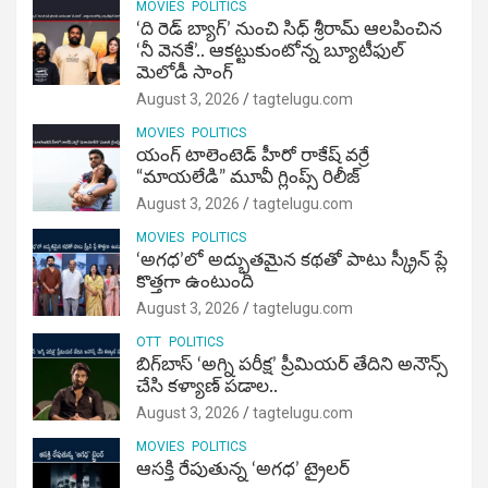
MOVIES
POLITICS
‘ది రెడ్ బ్యాగ్’ నుంచి సిధ్ శ్రీరామ్ ఆలపించిన
‘నీ వెనకే’.. ఆకట్టుకుంటోన్న బ్యూటీఫుల్
మెలోడీ సాంగ్
August 3, 2026
tagtelugu.com
MOVIES
POLITICS
యంగ్ టాలెంటెడ్ హీరో రాకేష్ వర్రే
“మాయలేడి” మూవీ గ్లింప్స్ రిలీజ్
August 3, 2026
tagtelugu.com
MOVIES
POLITICS
‘అగధ’లో అద్భుతమైన కథతో పాటు స్క్రీన్ ప్లే
కొత్తగా ఉంటుంది
August 3, 2026
tagtelugu.com
OTT
POLITICS
బిగ్‌బాస్ ‘అగ్ని ప‌రీక్ష‌’ ప్రీమియర్ తేదిని అనౌన్స్
చేసి కళ్యాణ్ పడాల..
August 3, 2026
tagtelugu.com
MOVIES
POLITICS
ఆసక్తి రేపుతున్న ‘అగధ’ ట్రైలర్