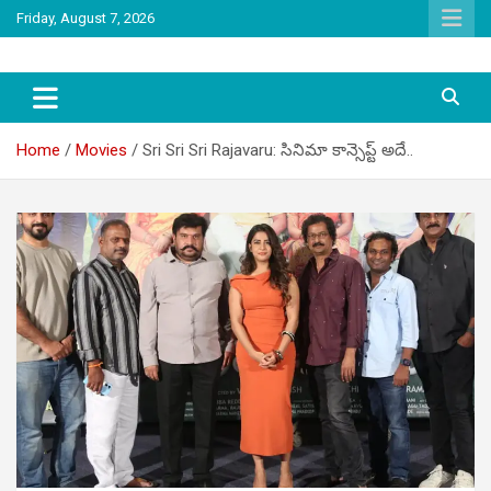
Skip
Friday, August 7, 2026
to
content
latest tollywood news and gossip
Tag Telugu
Home
Movies
Sri Sri Sri Rajavaru: సినిమా కాన్సెప్ట్ అదే..