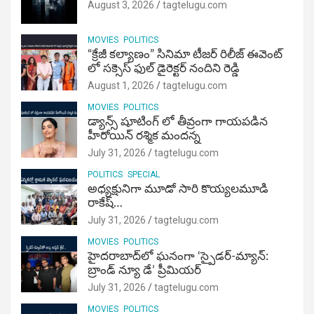
August 3, 2026
tagtelugu.com
MOVIES
POLITICS
“క్రేజీ కల్యాణం” సినిమా టీజర్ రిలీజ్ ఈవెంట్
లో సక్సెస్ ఫుల్ డైరెక్టర్ నందిని రెడ్డి
August 1, 2026
tagtelugu.com
MOVIES
POLITICS
డ్యాన్స్ షూటింగ్ లో తీవ్రంగా గాయపడిన
హీరోయిన్ రశ్మిక మందన్న
July 31, 2026
tagtelugu.com
POLITICS
SPECIAL
అధ్యక్షునిగా మూడో సారి కొయ్యలమూడి
రాకేష్‌…
July 31, 2026
tagtelugu.com
MOVIES
POLITICS
హైదరాబాద్‌లో ఘనంగా ‘స్పైడర్-మ్యాన్:
బ్రాండ్ న్యూ డే’ ప్రీమియర్
July 31, 2026
tagtelugu.com
MOVIES
POLITICS