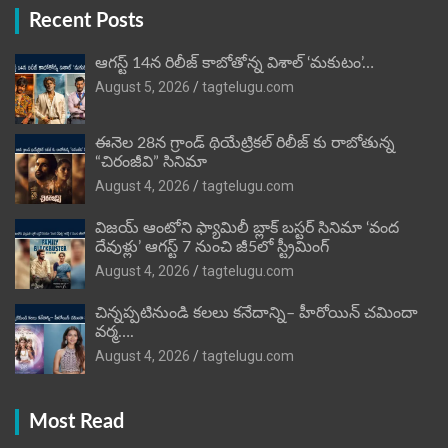
Recent Posts
ఆగస్ట్ 14న రిలీజ్ కాబోతోన్న విశాల్ ‘మకుటం’…
August 5, 2026
tagtelugu.com
ఈనెల 28న గ్రాండ్ థియేట్రికల్ రిలీజ్ కు రాబోతున్న
“చిరంజీవి” సినిమా
August 4, 2026
tagtelugu.com
విజ‌య్ ఆంటోని ఫ్యామిలీ బ్లాక్ బ‌స్ట‌ర్‌ సినిమా ‘వంద
దేవుళ్లు’ ఆగస్ట్ 7 నుంచి జీ5లో స్ట్రీమింగ్
August 4, 2026
tagtelugu.com
చిన్నప్పటినుండి కలలు కనేదాన్ని– హీరోయిన్‌ చమిందా
వర్మ….
August 4, 2026
tagtelugu.com
Most Read