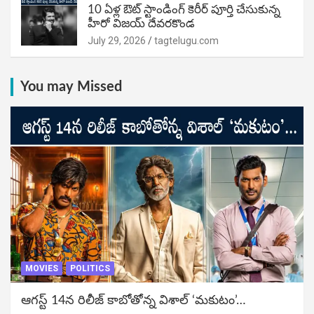
10 ఏళ్ల ఔట్ స్టాండింగ్ కెరీర్ పూర్తి చేసుకున్న
హీరో విజయ్ దేవరకొండ
July 29, 2026
tagtelugu.com
You may Missed
MOVIES
POLITICS
ఆగస్ట్ 14న రిలీజ్ కాబోతోన్న విశాల్ ‘మకుటం’…