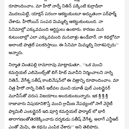
రూపొందించాం. మా హీరో నార్నే నితిన్ పక్కింటి కుర్రాడిలా
మొదలుపెట్టి, యాక్షన్ పరంగా ఆకట్టుకుంటూ అద్భుతంగా పర్‌ఫార్మ్
చేశాడు. హీరోయిన్ సంపద మిమ్మల్ని ఆకట్టుకుంటుంది. నా
సినిమాల్లో ఎక్కువమంది ఆర్టిస్టులు ఉంటారు. కారణం మన
కుటుంబాల్లో ఎలా ఎక్కువమంది మనవాళ్లు ఉండేవారే. నా కథల్లోనూ
అలాంటి పాత్రలే పలకరిస్తాయి. ఈ సినిమా మిమ్మల్ని నిరాశపర్చదు’’
అన్నారు.
నిర్మాత చింతపల్లి రామారావు మాట్లాడుతూ.. ‘‘ఒక మంచి
కమర్షియల్ ఎలిమెంట్స్‌తో బిగ్ హిట్ మూవీని నిర్మించాలని నార్నె
నితిన్, వేగేశ్న సతీష్ కాంబినేషన్‌లో ఈ చిత్రాన్ని రూపొందించాం. మా
చిత్ర హీరో నార్నె నితిన్ ఇటీవల మంచి యూత్ ఫుల్ ఎంటర్టైనర్
మూవీస్‌తో వరుస విజయాలు అందుకుంటున్నారు. ఇక శ్రీ శ్రీ శ్రీ
రాజావారు విషయానికొస్తే మంచి గ్రామీణ నేపథ్యంలో సాగే వెరైటీ
ఫ్యామిలీ ఎంటర్టైనర్ ఇది.పూర్తి కమర్షియల్ ఫార్మాట్ లో భారీ
తారాగణంతోతెరకెక్కించారు దర్శకుడు సతీష్ వేగేశ్న. అలాగే ఎన్టీఆర్
ఎంతో మెచ్చి, ఈ కథను ఎంపిక చేశారు’’ అని తెలిపారు.