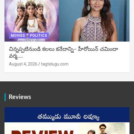
MOVIES
POLITICS
చిన్నప్పటినుండి కలలు కనేదాన్ని– హీరోయిన్‌ చమిందా
వర్మ….
August 4, 2026
tagtelugu.com
Reviews