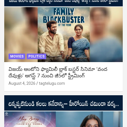
MOVIES
POLITICS
విజ‌య్ ఆంటోని ఫ్యామిలీ బ్లాక్ బ‌స్ట‌ర్‌ సినిమా ‘వంద
దేవుళ్లు’ ఆగస్ట్ 7 నుంచి జీ5లో స్ట్రీమింగ్
August 4, 2026
tagtelugu.com