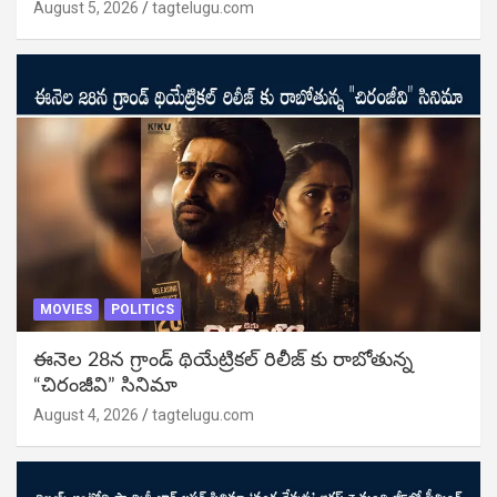
August 5, 2026
tagtelugu.com
MOVIES
POLITICS
ఈనెల 28న గ్రాండ్ థియేట్రికల్ రిలీజ్ కు రాబోతున్న
“చిరంజీవి” సినిమా
August 4, 2026
tagtelugu.com