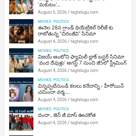
‘మకుటం’…
August 5, 2026
tagtelugu.com
MOVIES
POLITICS
ఈనెల 28న గ్రాండ్ థియేట్రికల్ రిలీజ్ కు
రాబోతున్న “చిరంజీవి” సినిమా
August 4, 2026
tagtelugu.com
MOVIES
POLITICS
విజ‌య్ ఆంటోని ఫ్యామిలీ బ్లాక్ బ‌స్ట‌ర్‌ సినిమా
‘వంద దేవుళ్లు’ ఆగస్ట్ 7 నుంచి జీ5లో స్ట్రీమింగ్
August 4, 2026
tagtelugu.com
MOVIES
POLITICS
చిన్నప్పటినుండి కలలు కనేదాన్ని– హీరోయిన్‌
చమిందా వర్మ….
August 4, 2026
tagtelugu.com
MOVIES
POLITICS
దందా.. జెన్ జీ మాస్ ఊచకోత
August 4, 2026
tagtelugu.com