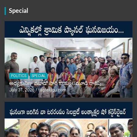
Special
POLITICS
SPECIAL
అధ్యక్షునిగా మూడో సారి కొయ్యలమూడి రాకేష్‌…
July 31, 2026
tagtelugu.com