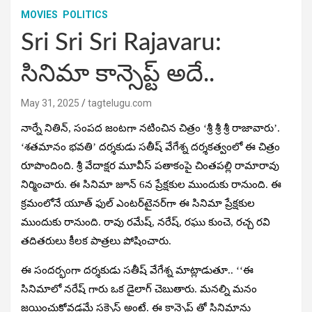
MOVIES
POLITICS
Sri Sri Sri Rajavaru:
సినిమా కాన్సెప్ట్ అదే..
May 31, 2025
tagtelugu.com
నార్నే నితిన్, సంపద జంటగా నటించిన చిత్రం ‘శ్రీ శ్రీ శ్రీ రాజావారు’.
‘శతమానం భవతి’ దర్శకుడు సతీష్ వేగేశ్న దర్శకత్వంలో ఈ చిత్రం
రూపొందింది. శ్రీ వేదాక్షర మూవీస్ పతాకంపై చింతపల్లి రామారావు
నిర్మించారు. ఈ సినిమా జూన్ 6న ప్రేక్షకుల ముందుకు రానుంది. ఈ
క్రమంలోనే యూత్ ఫుల్ ఎంటర్‌టైనర్‌గా ఈ సినిమా ప్రేక్షకుల
ముందుకు రానుంది. రావు రమేష్, నరేష్, రఘు కుంచె, రచ్చ రవి
తదితరులు కీలక పాత్రలు పోషించారు.
ఈ సందర్భంగా దర్శకుడు సతీష్ వేగేశ్న మాట్లాడుతూ.. ‘‘ఈ
సినిమాలో నరేష్ గారు ఒక డైలాగ్ చెబుతారు. మనల్ని మనం
జయించుకోవడమే సక్సెస్ అంటే. ఈ కాన్సెప్ట్ తో సినిమాను