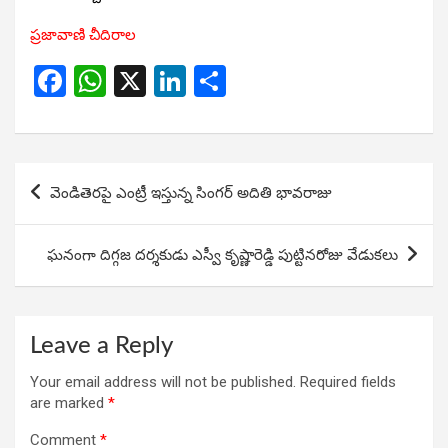
ప్రజావాణి చీదిరాల
F
W
X
Li
S
a
h
n
h
ce
at
ke
ar
b
s
dI
e
Post
వెండితెరపై ఎంట్రీ ఇస్తున్న సింగర్ అదితి భావరాజు
o
A
n
navigation
o
p
ఘనంగా దిగ్గజ దర్శకుడు ఎస్వీ కృష్ణారెడ్డి పుట్టినరోజు వేడుకలు
k
p
Leave a Reply
Your email address will not be published.
Required fields
are marked
*
Comment
*