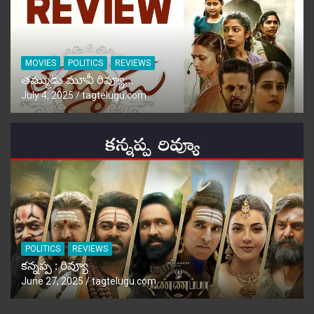
MOVIES
POLITICS
REVIEWS
తమ్ముడు మూవీ రివ్యూ…
July 4, 2025
tagtelugu.com
POLITICS
REVIEWS
కన్నప్ప : రివ్యూ
June 27, 2025
tagtelugu.com