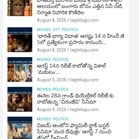
పాతబస్తీ మీరాలం మండి శ్రీ మహంకాళేశ్వర
ఆలయంలో బంగారు బోనం ఎత్తిన సినీ నటి,
నిర్మాత నిహారిక కొణిదెల
August 8, 2026
tagtelugu.com
MOVIES
OTT
POLITICS
‘భారత్ భాగ్య విధాత’ ఆగష్టు 14 న హిందీ జీ
5లో ప్రత్యేకంగా ప్రసారం కానుంది…
August 8, 2026
tagtelugu.com
MOVIES
POLITICS
ఆగస్ట్ 14న రిలీజ్ కాబోతోన్న విశాల్
‘మకుటం’…
August 5, 2026
tagtelugu.com
MOVIES
POLITICS
ఈనెల 28న గ్రాండ్ థియేట్రికల్ రిలీజ్ కు
రాబోతున్న “చిరంజీవి” సినిమా
August 4, 2026
tagtelugu.com
MOVIES
POLITICS
విజ‌య్ ఆంటోని ఫ్యామిలీ బ్లాక్ బ‌స్ట‌ర్‌
సినిమా ‘వంద దేవుళ్లు’ ఆగస్ట్ 7 నుంచి
జీ5లో స్ట్రీమింగ్