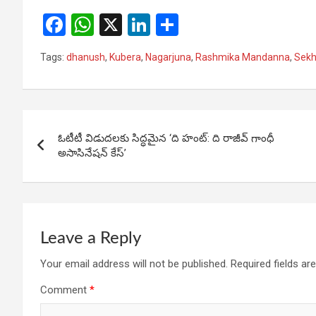
F
W
X
Li
S
a
h
n
h
Tags:
dhanush
,
Kubera
,
Nagarjuna
,
Rashmika Mandanna
,
Sek
ce
at
ke
ar
b
s
dI
e
o
A
n
Post
o
p
ఓటీటీ విడుదలకు సిద్ధమైన ‘ది హంట్: ది రాజీవ్ గాంధీ
navigation
అసాసినేషన్ కేస్’
k
p
Leave a Reply
Your email address will not be published.
Required fields a
Comment
*