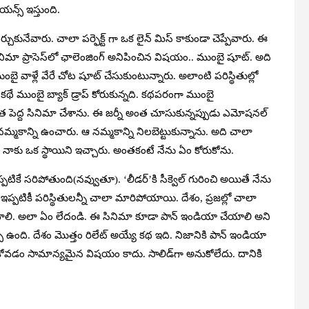
యన్స్ ఇస్తుంది.
ర్చుకునేవారు. చాలా పర్ఫెక్ట్ గా ఒక లైన్ మిస్ కాకుండా చెప్పేవారు. ఈ
మా ప్రాసెస్‌లో ఛాలెంజింగ్ అనిపించిన విషయం.. ముంబై షూట్. అది
ంబై వాళ్లే వేరే చోట షూట్ చేసుకుంటున్నారు. అలాంటి పరిస్థితుల్లో
ే ముంబై బ్యాక్ డ్రాప్ కోరుకున్నది. కథపరంగా ముంబై
 ఇంత పెద్ద సినిమా చేశాను. ఈ జర్నీ అంత చూసుకున్నప్పుడు ఎమోషనల్
క నమ్మకాన్ని ఉంచారు. ఆ నమ్మకాన్ని నిలబెట్టుకున్నాను. అది చాలా
్ నాకు ఒక స్థాయిని ఇచ్చారు. అంతకంటే నేను ఏం కోరుకోను.
్పటికే సరిపోతుంది(నవ్వుతూ). ‘లీడర్’కి సీక్వెల్ గురించి అయితే నేను
 ఇప్పటికీ పరిస్థితులన్నీ చాలా మారిపోయాయి. దేశం, ప్రజల్లో చాలా
టుకోవాలి. అలా ఏం లేదండి. ఈ సినిమా కూడా పాన్ ఇండియా చేయాలి అని
స్ ఉంది. దేశం మొత్తం రిలేట్ అయ్యే కథ ఇది. నిజానికి పాన్ ఇండియా
సుకోవడం సామాన్యమైన విషయం కాదు. సాలిడ్‌గా అనుకోలేదు. దానికి