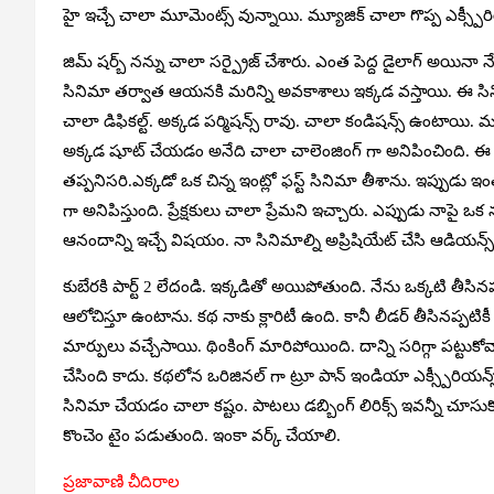
హై ఇచ్చే చాలా మూమెంట్స్ వున్నాయి. మ్యూజిక్ చాలా గొప్ప ఎక్స్పీరి
జిమ్ షర్బ్ నన్ను చాలా సర్ప్రైజ్ చేశారు. ఎంత పెద్ద డైలాగ్ అయినా నే
సినిమా తర్వాత ఆయనకి మరిన్ని అవకాశాలు ఇక్కడ వస్తాయి. ఈ సిని
చాలా డిఫికల్ట్. అక్కడ పర్మిషన్స్ రావు. చాలా కండిషన్స్ ఉంటాయి. ము
అక్కడ షూట్ చేయడం అనేది చాలా చాలెంజింగ్ గా అనిపించింది. ఈ కథ
తప్పనిసరి.ఎక్కడో ఒక చిన్న ఇంట్లో ఫస్ట్ సినిమా తీశాను. ఇప్పుడు
గా అనిపిస్తుంది. ప్రేక్షకులు చాలా ప్రేమని ఇచ్చారు. ఎప్పుడు నాపై ఒ
ఆనందాన్ని ఇచ్చే విషయం. నా సినిమాల్ని అప్రిషియేట్ చేసి ఆడియన్స
కుబేరకి పార్ట్ 2 లేదండి. ఇక్కడితో అయిపోతుంది. నేను ఒక్కటి తీసినప
ఆలోచిస్తూ ఉంటాను. కథ నాకు క్లారిటీ ఉంది. కానీ లీడర్ తీసినప్పటికీ
మార్పులు వచ్చేసాయి. థింకింగ్ మారిపోయింది. దాన్ని సరిగ్గా పట్
చేసింది కాదు. కథలోన ఒరిజినల్ గా ట్రూ పాన్ ఇండియా ఎక్స్పీరియన్
సినిమా చేయడం చాలా కష్టం. పాటలు డబ్బింగ్ లిరిక్స్ ఇవన్నీ చూ
కొంచెం టైం పడుతుంది. ఇంకా వర్క్ చేయాలి.
ప్రజావాణి చీదిరాల