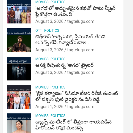
MOVIES
POLITICS
‘అగధ’లో అద్భుతమైన కథతో పాటు స్క్రీన్
ప్లే కొత్తగా ఉంటుంది
August 3, 2026
tagtelugu.com
OTT
POLITICS
బిగ్‌బాస్ ‘అగ్ని ప‌రీక్ష‌’ ప్రీమియర్ తేదిని
అనౌన్స్ చేసి కళ్యాణ్ పడాల..
August 3, 2026
tagtelugu.com
MOVIES
POLITICS
ఆసక్తి రేపుతున్న ‘అగధ’ ట్రైలర్
August 3, 2026
tagtelugu.com
MOVIES
POLITICS
“క్రేజీ కల్యాణం” సినిమా టీజర్ రిలీజ్ ఈవెంట్
లో సక్సెస్ ఫుల్ డైరెక్టర్ నందిని రెడ్డి
August 1, 2026
tagtelugu.com
MOVIES
POLITICS
డ్యాన్స్ షూటింగ్ లో తీవ్రంగా గాయపడిన
హీరోయిన్ రశ్మిక మందన్న