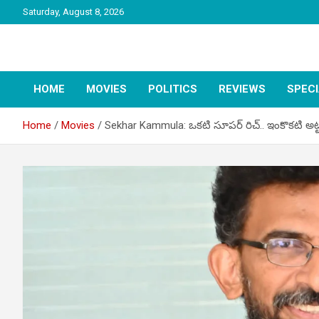
Skip
Saturday, August 8, 2026
to
content
latest tollywood news and gossip
Tag Telugu
HOME
MOVIES
POLITICS
REVIEWS
SPEC
Home
Movies
Sekhar Kammula: ఒకటి సూపర్ రిచ్.. ఇంకొకటి అట్