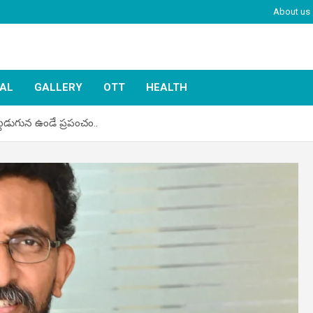
About us
IAL
GALLERY
OTT
HEALTH
టడుగున ఉండే ప్రపంచం..