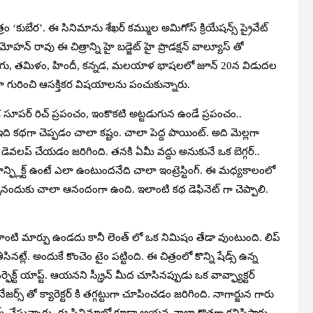
్రం ‘కుబేర’. ఈ సినిమాను శేఖర్ కమ్ముల అమిగోస్ క్రియేషన్స్ ప్రైవేట్
మోహన్ రావు ఈ చిత్రాన్ని హై బడ్జెట్ హై ప్రొడక్షన్ వాల్యూస్ తో
రం తెలుగు, తమిళం, హిందీ, కన్నడ, మలయాళ భాషలలో జూన్ 20న విడుదల
ా గురించి ఆసక్తికర విషయాలను పంచుకున్నారు.
క సూపర్ రిచ్ ప్రపంచం, ఇంకొకటి అట్టడుగున ఉండే ప్రపంచం..
ికి ఇది కథగా చెప్పడం చాలా కష్టం. చాలా పెద్ద పాయింట్. అది మెల్లగా
ెవలప్ చేయడం జరిగింది. తనకి ఏమీ వద్దు అనుకునే ఒక బెగ్గర్..
్ఫ్లిక్ట్ ఉంటే ఎలా ఉంటుందనేది చాలా ఇంట్రెస్టింగ్. ఈ మధ్యకాలంలో
ినందుకు చాలా ఆనందంగా ఉంది. ఇలాంటి కథ డెఫినెట్ గా చెప్పాలి.
ాంటి మార్పు ఉండదు కానీ లెంత్ లో ఒక నిమిషం తేడా వుంటుంది. లిప్
సినట్లే. అందుకే కొంచెం టైం పట్టింది. ఈ చిత్రంలో కొన్ని షేడ్స్ ఉన్న
పర్ఫెక్ట్ యాప్ట్. ఆయనని స్క్రీన్ మీద చూసినప్పుడు ఒక వావ్ఫ్యాక్టర్
్ తో క్యారెక్టర్ కి తగ్గట్టుగా చూపించడం జరిగింది. నాగార్జున గారు
ర్స్ చేస్తున్నారు. ఈ సినిమాలో కూడా ఆయన చాలా కొత్తగా కనిపిస్తారు.