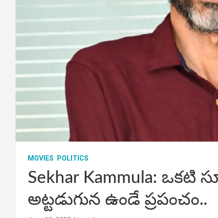
MOVIES
POLITICS
Sekhar Kammula: ఒకటి సూప
అట్టడుగున ఉండే ప్రపంచం..