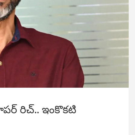
ర్ రిచ్.. ఇంకొకటి