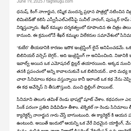
June 19, 2025
tagtelugu.com
ధనుష్, కింగ్ నాగార్జున, రష్మిక మందన్న ప్రధాన పాత్రల్లో నటించిన చిత
లిమిటెడ్‌తో కలిసి ఎస్వీసీఎల్ఎల్‌పీపై సునీల్ నారంగ్, పుస్కుర్ రామ్ 
నిర్మిస్తున్నారు. శేఖర్ కమ్ముల దర్శకత్వంలో రూపొందిన ఈ చిత్
కానుంది. ఈ క్రమంలోనే శేఖర్ కమ్ముల విలేకరుల సమావేశంలో సినిమ
‘కుబేర’ తీయడానికి కారణం ఇదొక ఇంట్రెస్టింగ్ లైన్ అనిపించడమే. ఒ
బిలినియర్ వర్సెస్ బెగ్గర్.. అది ఇంట్రెస్టింగ్ గా అనిపించింది. నిజాన
ఇవాల్వ్ అయిన ఒక ఎమోషనల్ థ్రిల్లర్ తయారయింది. అక్కడ నుంచి డ
తనకి ప్రపంచంలో అన్ని కావాలనుకునే ఒక బిలినియర్.. వారి మధ్య కాన
చాలా సినిమాలు కథలు వస్తున్నాయి కానీ ఇలాంటి ఒక కథ నేను చెప్ప
ఈ కథ అవేర్నెస్ ని తీసుకొస్తుంది. మంచి థ్రిల్లింగ్ పాయింట్.
సినిమాని తెలుగు తమిళ్ రెండు భాషల్లో షూట్ చేశాం. కథపరంగా ఎల
సింక్ పరంగా ప్రతిది విడివిడిగా తీశాం. టెక్నికల్ గా రెండు సినిమాలు తీ
క్యారెక్టర్స్ నాగార్జున గారు చేస్తే బాగుంటుంది. ఈ క్యారెక్టర్ కి ఆయన 
ఉంటుంది. అయితే ఇందులో ఆయన్ని ఒక వేరే విధమైన యాక్టింగ్, మేనేజర్స
మనం, ఊపిరి ఇలా చాలా చిత్రాల్లో డిఫరెంట్ వేరియేషన్ ఉన్న క్యారెక్ట