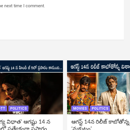
he next time I comment.
OTT
POLITICS
MOVIES
POLITICS
గ్య విధాత’ ఆగష్టు 14 న
ఆగస్ట్ 14న రిలీజ్ కాబోతోన్న
లో ప్రత్యేకంగా ప్రసారం
‘మకుటం’…