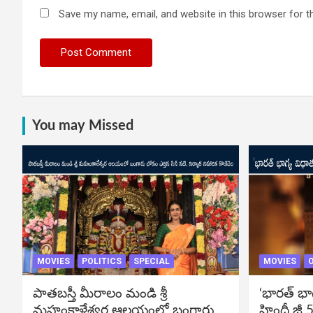
Save my name, email, and website in this browser for t
You may Missed
MOVIES
POLITICS
SPECIAL
MOVIES
పాతబస్తీ మీరాలం మండి శ్రీ
‘భారత్ భా
మహంకాళేశ్వర ఆలయంలో బంగారు
హిందీ జీ 5