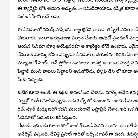
ఈ క్యారెక్టర్ లోకి ఆయన అద్భుతంగా ఇమిడిపోయారు. రష్మిక కూడా అందర్న
నటించే హీరోయిన్ తను.
ఈ సినిమాలో ధనుష్ పోషించిన క్యారెక్టర్‌ని ఆయన తప్పితే ఎవర
చెబుతారు. అంతా అద్భుతంగా పెర్ఫాం చేశారు. అవుట్ స్టాండింగ్ పర్ఫ
ఆయన సినిమా పూర్తి అయ్యేవరకూ ఆ క్యారెక్టర్ లోనే ఉంటారు. ఏదైనా సి
నేను ఒక మార్కు కోసం ఎప్పుడూ సినిమాలు చేయలేదు. కథకు ఏం కావ
మ్యూజికల్ హిట్స్, లవ్ స్టోరీలు ఉంటాయి కాబట్టి అలా ఒక ముద్ర వచ్చి
పెట్టాలి మంచి పాటలు పెట్టాలని అనుకోలేదు. హ్యాపీ డేస్ లో కూడా అంతే
మీకు నచ్చింది.
కుబేర కూడా అంతే. ఈ కథకు కావలసింది చేశాను. మార్క్ అనేది కథ 
ఫ్యాక్టర్ కుబేర చూసినప్పుడు ఆడియన్స్ లో ఉంటుంది. అందుకే ముందు
రిచ్, పూర్ మధ్య జరిగే కథని ముందుగానే ఎస్టాబ్లిష్ చేశాం. ఇది ఒక డ
సినిమాలో పదింతలు కనిపిస్తుంది.
లేదండి. ఇది ఐడియాలాజికల్ బాటిల్ ఉండే సినిమా కాదు. అయితే సి
అవేర్నెస్ వస్తుంది. దేవిశ్రీ ప్రసాద్ గారితో జర్నీ సూపర్ గా ఉంది. కమ