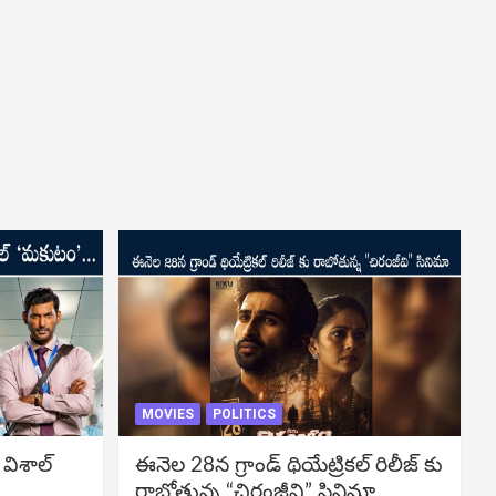
MOVIES
POLITICS
 విశాల్
ఈనెల 28న గ్రాండ్ థియేట్రికల్ రిలీజ్ కు
రాబోతున్న “చిరంజీవి” సినిమా