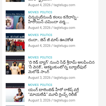
August 4, 2026
tagtelugu.com
MOVIES
POLITICS
చిన్నప్పటినుండి కలలు కనేదాన్ని–
హీరోయిన్‌ చమిందా వర్మ….
August 4, 2026
tagtelugu.com
MOVIES
POLITICS
దందా.. జెన్ జీ మాస్ ఊచకోత
August 4, 2026
tagtelugu.com
MOVIES
POLITICS
‘ది రెడ్ బ్యాగ్’ నుంచి సిధ్ శ్రీరామ్ ఆలపించిన
‘నీ వెనకే’.. ఆకట్టుకుంటోన్న బ్యూటీఫుల్
మెలోడీ సాంగ్
August 3, 2026
tagtelugu.com
MOVIES
POLITICS
యంగ్ టాలెంటెడ్ హీరో రాకేష్ వర్రే
“మాయలేడి” మూవీ గ్లింప్స్ రిలీజ్
August 3, 2026
tagtelugu.com