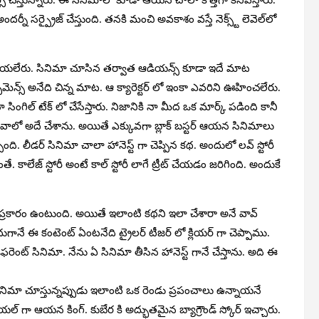
ీ సర్ప్రైజ్ చేస్తుంది. తనకి మంచి అవకాశం వస్తే నెక్స్ట్ లెవెల్‌లో
ూ చేయలేరు. సినిమా చూసిన తర్వాత ఆడియన్స్ కూడా ఇదే మాట
ామెన్స్ అనేది చిన్న మాట. ఆ క్యారెక్టర్ లో ఇంకా ఎవరిని ఊహించలేరు.
ంగిల్ టేక్ లో చేసేస్తారు. నిజానికి నా మీద ఒక మార్క్ పడింది కానీ
ాలో అదే చేశాను. అయితే ఎక్కువగా బ్లాక్ బస్టర్ ఆయన సినిమాలు
ంది. లీడర్ సినిమా చాలా హానెస్ట్ గా చెప్పిన కథ. అందులో లవ్ స్టోరీ
. కాలేజ్ స్టోరీ అంటే కాల్ స్టోరీ లాగే ట్రీట్ చేయడం జరిగింది. అందుకే
ప్రకారం ఉంటుంది. అయితే ఇలాంటి కథని ఇలా చేశారా అనే వావ్
గానే ఈ కంటెంట్ ఏంటనేది ట్రైలర్ టీజర్ లో క్లియర్ గా చెప్పాము.
ిఫరెంట్ సినిమా. నేను ఏ సినిమా తీసిన హానెస్ట్ గానే చేస్తాను. అది ఈ
నిమా చూస్తున్నప్పుడు ఇలాంటి ఒక రెండు ప్రపంచాలు ఉన్నాయనే
ర్షియల్ గా ఆయన కింగ్. కుబేర కి అద్భుతమైన బ్యాగ్రౌండ్ స్కోర్ ఇచ్చారు.