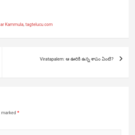
har Kammula
,
tagtelucu.com
Viratapalem: ఆ ఊరికి ఉన్న శాపం ఏంటి?
re marked
*