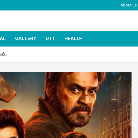
About us
IAL
GALLERY
OTT
HEALTH
టే..