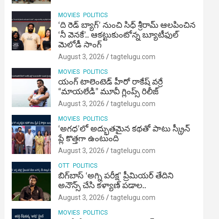
MOVIES
POLITICS
‘ది రెడ్ బ్యాగ్’ నుంచి సిధ్ శ్రీరామ్ ఆలపించిన
‘నీ వెనకే’.. ఆకట్టుకుంటోన్న బ్యూటీఫుల్
మెలోడీ సాంగ్
August 3, 2026
tagtelugu.com
MOVIES
POLITICS
యంగ్ టాలెంటెడ్ హీరో రాకేష్ వర్రే
“మాయలేడి” మూవీ గ్లింప్స్ రిలీజ్
August 3, 2026
tagtelugu.com
MOVIES
POLITICS
‘అగధ’లో అద్భుతమైన కథతో పాటు స్క్రీన్
ప్లే కొత్తగా ఉంటుంది
August 3, 2026
tagtelugu.com
OTT
POLITICS
బిగ్‌బాస్ ‘అగ్ని ప‌రీక్ష‌’ ప్రీమియర్ తేదిని
అనౌన్స్ చేసి కళ్యాణ్ పడాల..
August 3, 2026
tagtelugu.com
MOVIES
POLITICS