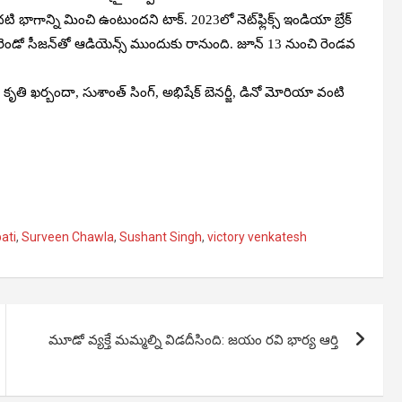
భాగాన్ని మించి ఉంటుందని టాక్. 2023లో నెట్‌ఫ్లిక్స్ ఇండియా బ్రేక్
ెండో సీజన్‌తో ఆడియెన్స్ ముందుకు రానుంది. జూన్ 13 నుంచి రెండవ
లా, కృతి ఖర్బందా, సుశాంత్ సింగ్, అభిషేక్ బెనర్జీ, డినో మోరియా వంటి
ati
,
Surveen Chawla
,
Sushant Singh
,
victory venkatesh
మూడో వ్యక్తే మమ్మల్ని విడదీసింది: జయం రవి భార్య ఆర్తి