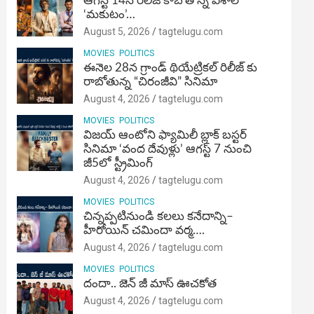
ఆగస్ట్ 14న రిలీజ్ కాబోతోన్న విశాల్
‘మకుటం’…
August 5, 2026
tagtelugu.com
MOVIES
POLITICS
ఈనెల 28న గ్రాండ్ థియేట్రికల్ రిలీజ్ కు
రాబోతున్న “చిరంజీవి” సినిమా
August 4, 2026
tagtelugu.com
MOVIES
POLITICS
విజ‌య్ ఆంటోని ఫ్యామిలీ బ్లాక్ బ‌స్ట‌ర్‌
సినిమా ‘వంద దేవుళ్లు’ ఆగస్ట్ 7 నుంచి
జీ5లో స్ట్రీమింగ్
August 4, 2026
tagtelugu.com
MOVIES
POLITICS
చిన్నప్పటినుండి కలలు కనేదాన్ని–
హీరోయిన్‌ చమిందా వర్మ….
August 4, 2026
tagtelugu.com
MOVIES
POLITICS
దందా.. జెన్ జీ మాస్ ఊచకోత
August 4, 2026
tagtelugu.com