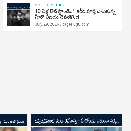
MOVIES
POLITICS
10 ఏళ్ల ఔట్ స్టాండింగ్ కెరీర్ పూర్తి చేసుకున్న
హీరో విజయ్ దేవరకొండ
July 29, 2026
tagtelugu.com