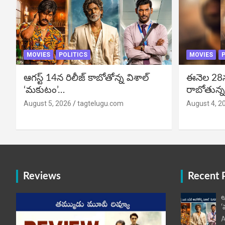
MOVIES
POLITICS
MOVIES
P
ఆగస్ట్ 14న రిలీజ్ కాబోతోన్న విశాల్
ఈనెల 28న గ
‘మకుటం’…
రాబోతున్న
August 5, 2026
tagtelugu.com
August 4, 2
Reviews
Recent 
ఆ
‘
A