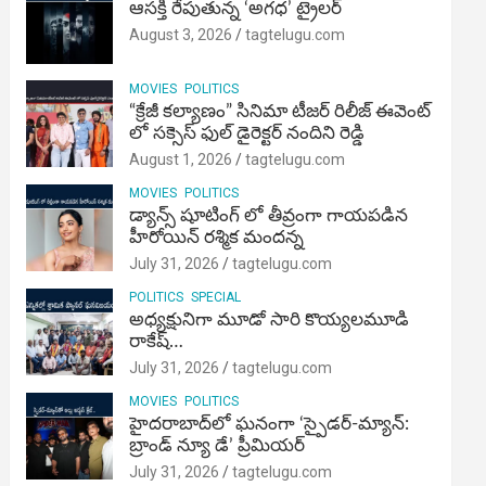
ఆసక్తి రేపుతున్న ‘అగధ’ ట్రైలర్
August 3, 2026
tagtelugu.com
MOVIES
POLITICS
“క్రేజీ కల్యాణం” సినిమా టీజర్ రిలీజ్ ఈవెంట్
లో సక్సెస్ ఫుల్ డైరెక్టర్ నందిని రెడ్డి
August 1, 2026
tagtelugu.com
MOVIES
POLITICS
డ్యాన్స్ షూటింగ్ లో తీవ్రంగా గాయపడిన
హీరోయిన్ రశ్మిక మందన్న
July 31, 2026
tagtelugu.com
POLITICS
SPECIAL
అధ్యక్షునిగా మూడో సారి కొయ్యలమూడి
రాకేష్‌…
July 31, 2026
tagtelugu.com
MOVIES
POLITICS
హైదరాబాద్‌లో ఘనంగా ‘స్పైడర్-మ్యాన్:
బ్రాండ్ న్యూ డే’ ప్రీమియర్
July 31, 2026
tagtelugu.com