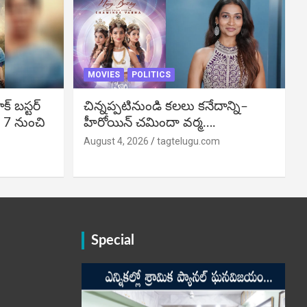
MOVIES
POLITICS
బ‌స్ట‌ర్‌
చిన్నప్పటినుండి కలలు కనేదాన్ని–
్ 7 నుంచి
హీరోయిన్‌ చమిందా వర్మ….
August 4, 2026
tagtelugu.com
Special