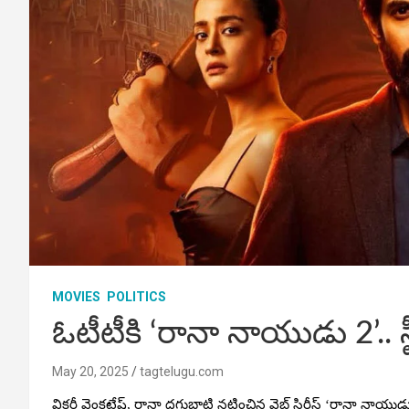
MOVIES
POLITICS
ఓటీటీకి ‘రానా నాయుడు 2’.. స్
May 20, 2025
tagtelugu.com
విక్టరీ వెంకటేష్, రానా దగ్గుబాటి నటించిన వెబ్ సిరీస్ ‘రానా నాయు