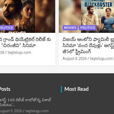
OLITICS
MOVIES
POLITICS
్రాండ్ థియేట్రికల్ రిలీజ్ కు
విజ‌య్ ఆంటోని ఫ్యామిలీ బ్లాక్ 
 “చిరంజీవి” సినిమా
సినిమా ‘వంద దేవుళ్లు’ ఆగస్ట
జీ5లో స్ట్రీమింగ్
026
tagtelugu.com
August 4, 2026
tagtelugu.com
Posts
Most Read
గస్ట్ 14న రిలీజ్ కాబోతోన్న విశాల్
మకుటం’…
ugust 5, 2026
tagtelugu.com