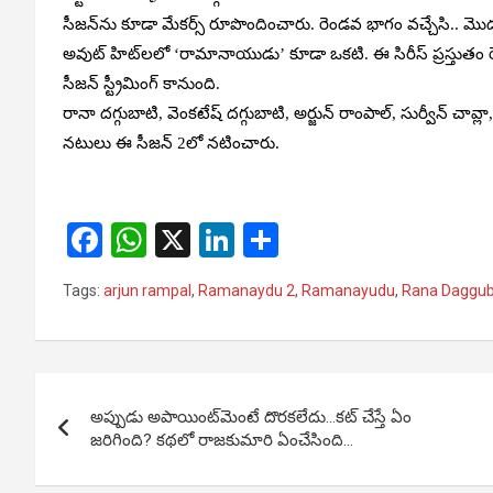
సీజన్‌ను కూడా మేకర్స్ రూపొందించారు. రెండవ భాగం వచ్చేసి.. మొదటి 
అవుట్ హిట్‌లలో ‘రామానాయుడు’ కూడా ఒకటి. ఈ సిరీస్ ప్రస్తుతం ర
సీజన్ స్ట్రీమింగ్ కానుంది.
రానా దగ్గుబాటి, వెంకటేష్ దగ్గుబాటి, అర్జున్ రాంపాల్, సుర్వీన్ చావ్
నటులు ఈ సీజన్ 2లో నటించారు.
F
W
X
Li
S
a
h
n
h
Tags:
arjun rampal
,
Ramanaydu 2
,
Ramanayudu
,
Rana Daggub
ce
at
ke
ar
b
s
dI
e
o
A
n
Post
o
p
అప్పుడు అపాయింట్‌మెంటే దొరకలేదు…కట్‌ చేస్తే ఏం
navigation
జరిగింది? కథలో రాజకుమారి ఏంచేసింది…
k
p