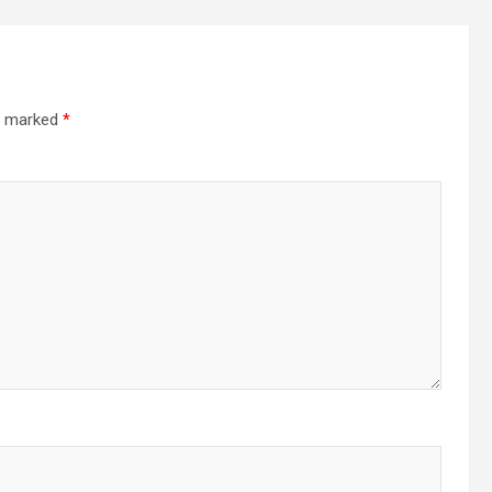
re marked
*