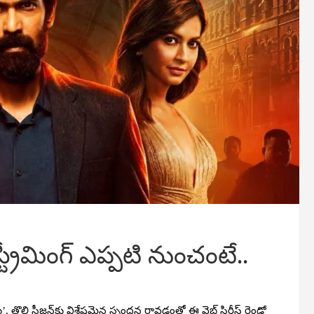
ట్రీమింగ్ ఎప్పటి నుంచంటే..
డు’. తొలి సీజన్‌కు విశేషమైన స్పందన రావడంతో ఈ వెబ్ సిరీస్ రెండో