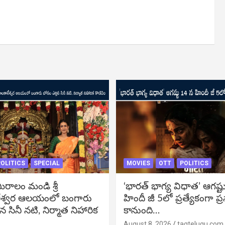
OLITICS
SPECIAL
MOVIES
OTT
POLITICS
ీరాలం మండి శ్రీ
‘భారత్ భాగ్య విధాత’ ఆగష్ట
శ్వర ఆలయంలో బంగారు
హిందీ జీ 5లో ప్రత్యేకంగా ప్
న సినీ నటి, నిర్మాత నిహారిక
కానుంది…
August 8, 2026
tagtelugu.com