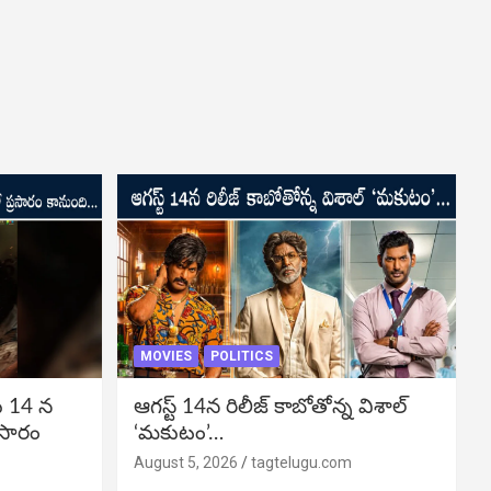
MOVIES
POLITICS
ు 14 న
ఆగస్ట్ 14న రిలీజ్ కాబోతోన్న విశాల్
రసారం
‘మకుటం’…
August 5, 2026
tagtelugu.com