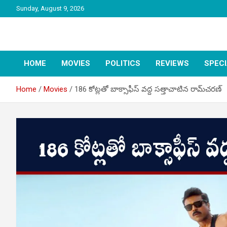
Skip
Sunday, August 9, 2026
to
content
latest tollywood news and gossip
Tag Telugu
HOME
MOVIES
POLITICS
REVIEWS
SPEC
Home
Movies
186 కోట్లతో బాక్సాఫీస్‌ వద్ద సత్తాచాటిన రామ్‌చరణ్‌