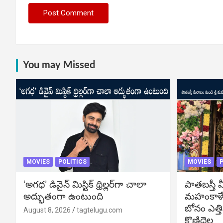
You may Missed
MOVIES
POLITICS
MOVIES
P
‘అగధ’ డివైన్ మిస్టిక్ థ్రిల్లర్‌గా చాలా
పాతబస్తీ మ
అద్భుతంగా ఉంటుంది
మహంకాళే
బోనం ఎత్తి
August 8, 2026
tagtelugu.com
కొణిదెల