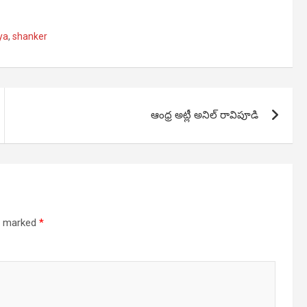
ya
,
shanker
ఆంధ్ర అట్లీ అనిల్ రావిపూడి
re marked
*