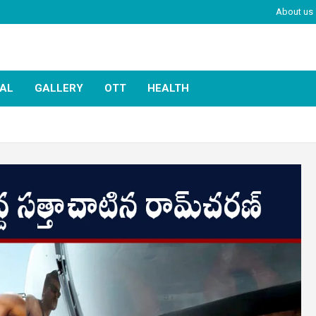
About us
IAL
GALLERY
OTT
HEALTH