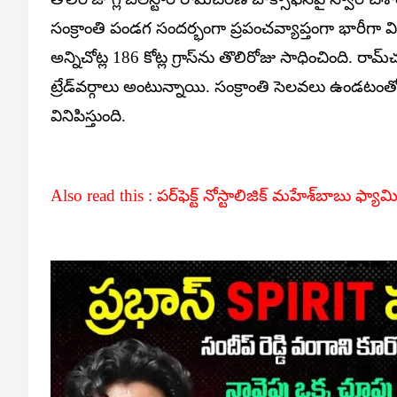
సంక్రాంతి పండగ సందర్భంగా ప్రపంచవ్యాప్తంగా భారీగా వ
అన్నిచోట్ల 186 కోట్ల గ్రాస్‌ను తొలిరోజు సాధించింది. రామ్‌
ట్రేడ్‌వర్గాలు అంటున్నాయి. సంక్రాంతి సెలవలు ఉండటంతో సినిమ
వినిపిస్తుంది.
Also read this :
పర్‌ఫెక్ట్‌ నోస్టాలిజిక్‌ మహేశ్‌బాబు ఫ్య