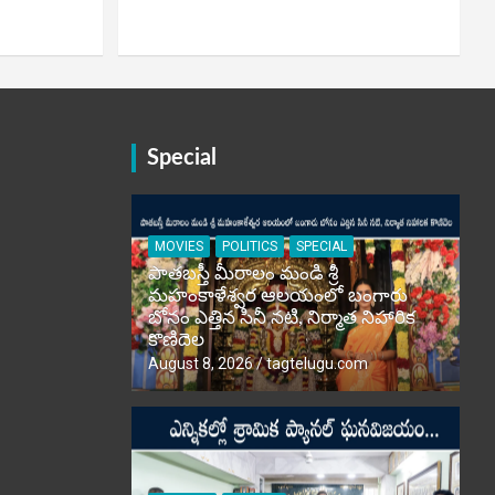
Special
MOVIES
POLITICS
SPECIAL
పాతబస్తీ మీరాలం మండి శ్రీ
మహంకాళేశ్వర ఆలయంలో బంగారు
బోనం ఎత్తిన సినీ నటి, నిర్మాత నిహారిక
కొణిదెల
August 8, 2026
tagtelugu.com