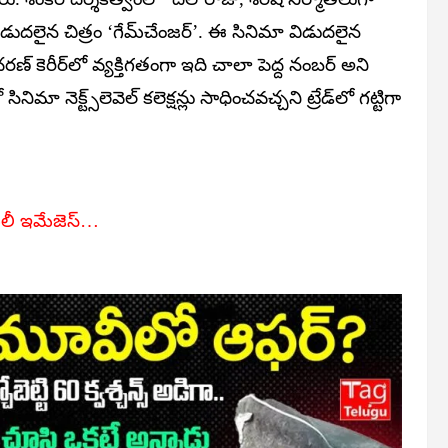
ిడుదలైన చిత్రం ‘గేమ్‌చేంజర్‌’. ఈ సినిమా విడుదలైన
చరణ్‌ కెరీర్‌లో వ్యక్తిగతంగా ఇది చాలా పెద్ద నంబర్‌ అని
ా నెక్ట్స్‌లెవెల్‌ కలెక్షన్లు సాధించవచ్చని ట్రేడ్‌లో గట్టిగా
ామిలీ ఇమేజెస్‌…