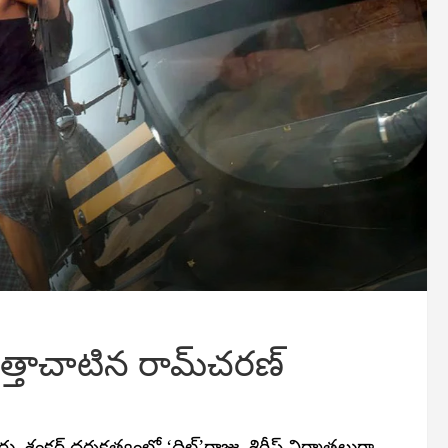
 సత్తాచాటిన రామ్‌చరణ్‌
శారు. శంకర్‌ దర్శకత్వంలో ‘దిల్‌’రాజు, శిరీష్‌ నిర్మాతలుగా