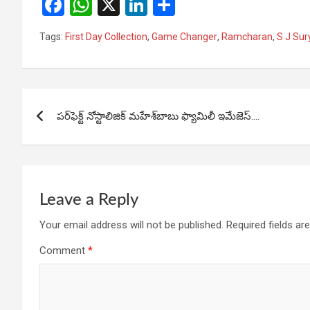
F
W
X
Li
S
a
h
n
h
Tags:
First Day Collection
,
Game Changer
,
Ramcharan
,
S J Sur
ce
at
ke
ar
b
s
dI
e
o
A
n
Post
o
p
పర్‌ఫెక్ట్‌ నోస్టాలిజిక్‌ మహేశ్‌బాబు ఫ్యామిలీ ఇమేజెస్‌….
navigation
k
p
Leave a Reply
Your email address will not be published.
Required fields a
Comment
*