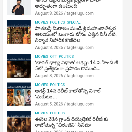
‘అగధ’ డివైన్ మిస్టిక్ థ్రిల్లర్‌గా చాలా
అద్భుతంగా ఉంటుంది
August 8, 2026
tagtelugu.com
MOVIES
POLITICS
SPECIAL
పాతబస్తీ మీరాలం మండి శ్రీ మహంకాళేశ్వర
ఆలయంలో బంగారు బోనం ఎత్తిన సినీ నటి,
నిర్మాత నిహారిక కొణిదెల
August 8, 2026
tagtelugu.com
MOVIES
OTT
POLITICS
‘భారత్ భాగ్య విధాత’ ఆగష్టు 14 న హిందీ జీ
5లో ప్రత్యేకంగా ప్రసారం కానుంది…
August 8, 2026
tagtelugu.com
MOVIES
POLITICS
ఆగస్ట్ 14న రిలీజ్ కాబోతోన్న విశాల్
‘మకుటం’…
August 5, 2026
tagtelugu.com
MOVIES
POLITICS
ఈనెల 28న గ్రాండ్ థియేట్రికల్ రిలీజ్ కు
రాబోతున్న “చిరంజీవి” సినిమా