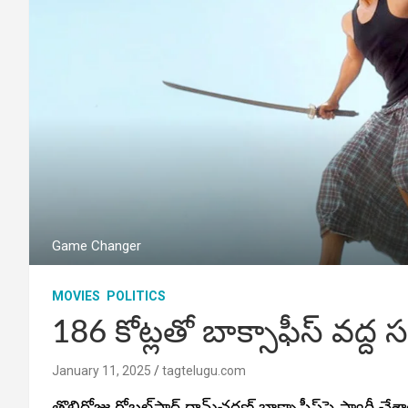
Game Changer
MOVIES
POLITICS
186 కోట్లతో బాక్సాఫీస్‌ వద్ద
January 11, 2025
tagtelugu.com
తొలిరోజు గ్లోబల్‌స్టార్‌ రామ్‌చరణ్‌ బాక్సాఫీస్‌పై స్వారీ చే