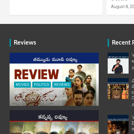
August 8, 2
Reviews
Recent 
‘
అ
A
ప
MOVIES
POLITICS
REVIEWS
తమ్ముడు మూవీ రివ్యూ…
బ
న
July 4, 2025
tagtelugu.com
A
‘
హ
క