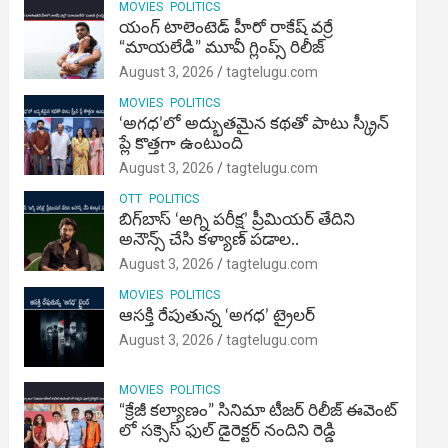
MOVIES
POLITICS
యంగ్ టాలెంటెడ్ హీరో రాకేష్ వర్రే
“మాయలేడి” మూవీ గ్లింప్స్ రిలీజ్
August 3, 2026
tagtelugu.com
MOVIES
POLITICS
‘అగధ’లో అద్భుతమైన కథతో పాటు స్క్రీన్
ప్లే కొత్తగా ఉంటుంది
August 3, 2026
tagtelugu.com
OTT
POLITICS
బిగ్‌బాస్ ‘అగ్ని ప‌రీక్ష‌’ ప్రీమియర్ తేదిని
అనౌన్స్ చేసి కళ్యాణ్ పడాల..
August 3, 2026
tagtelugu.com
MOVIES
POLITICS
ఆసక్తి రేపుతున్న ‘అగధ’ ట్రైలర్
August 3, 2026
tagtelugu.com
MOVIES
POLITICS
“క్రేజీ కల్యాణం” సినిమా టీజర్ రిలీజ్ ఈవెంట్
లో సక్సెస్ ఫుల్ డైరెక్టర్ నందిని రెడ్డి