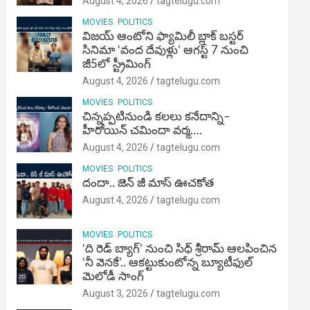
August 4, 2026
tagtelugu.com
MOVIES
POLITICS
విజ‌య్ ఆంటోని ఫ్యామిలీ బ్లాక్ బ‌స్ట‌ర్‌
సినిమా ‘వంద దేవుళ్లు’ ఆగస్ట్ 7 నుంచి
జీ5లో స్ట్రీమింగ్
August 4, 2026
tagtelugu.com
MOVIES
POLITICS
చిన్నప్పటినుండి కలలు కనేదాన్ని–
హీరోయిన్‌ చమిందా వర్మ….
August 4, 2026
tagtelugu.com
MOVIES
POLITICS
దందా.. జెన్ జీ మాస్ ఊచకోత
August 4, 2026
tagtelugu.com
MOVIES
POLITICS
‘ది రెడ్ బ్యాగ్’ నుంచి సిధ్ శ్రీరామ్ ఆలపించిన
‘నీ వెనకే’.. ఆకట్టుకుంటోన్న బ్యూటీఫుల్
మెలోడీ సాంగ్
August 3, 2026
tagtelugu.com