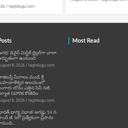
026
tagtelugu.com
Posts
Most Read
అగధ’ డివైన్ మిస్టిక్ థ్రిల్లర్‌గా చాలా
ద్భుతంగా ఉంటుంది
ugust 8, 2026
tagtelugu.com
ాతబస్తీ మీరాలం మండి శ్రీ
మహంకాళేశ్వర ఆలయంలో
ంగారు బోనం ఎత్తిన సినీ నటి,
ిర్మాత నిహారిక కొణిదెల
ugust 8, 2026
tagtelugu.com
భారత్ భాగ్య విధాత’ ఆగష్టు 14 న
ిందీ జీ 5లో ప్రత్యేకంగా ప్రసారం
ానుంది…