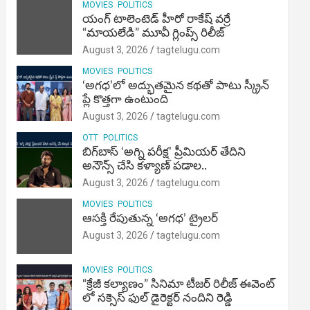
MOVIES
POLITICS
యంగ్ టాలెంటెడ్ హీరో రాకేష్ వర్రే
“మాయలేడి” మూవీ గ్లింప్స్ రిలీజ్
August 3, 2026
tagtelugu.com
MOVIES
POLITICS
‘అగధ’లో అద్భుతమైన కథతో పాటు స్క్రీన్
ప్లే కొత్తగా ఉంటుంది
August 3, 2026
tagtelugu.com
OTT
POLITICS
బిగ్‌బాస్ ‘అగ్ని ప‌రీక్ష‌’ ప్రీమియర్ తేదిని
అనౌన్స్ చేసి కళ్యాణ్ పడాల..
August 3, 2026
tagtelugu.com
MOVIES
POLITICS
ఆసక్తి రేపుతున్న ‘అగధ’ ట్రైలర్
August 3, 2026
tagtelugu.com
MOVIES
POLITICS
“క్రేజీ కల్యాణం” సినిమా టీజర్ రిలీజ్ ఈవెంట్
లో సక్సెస్ ఫుల్ డైరెక్టర్ నందిని రెడ్డి