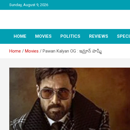
Skip
Sunday, August 9, 2026
to
content
latest tollywood news and gossip
Tag Telugu
HOME
MOVIES
POLITICS
REVIEWS
SPEC
Home
Movies
Pawan Kalyan OG : ఇమ్రాన్ హష్మీ