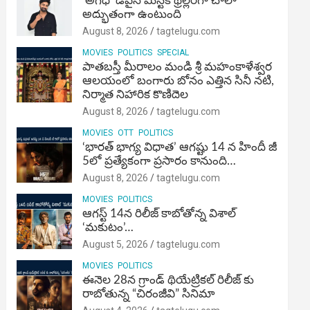
‘అగధ’ డివైన్ మిస్టిక్ థ్రిల్లర్‌గా చాలా
అద్భుతంగా ఉంటుంది
August 8, 2026
tagtelugu.com
MOVIES
POLITICS
SPECIAL
పాతబస్తీ మీరాలం మండి శ్రీ మహంకాళేశ్వర
ఆలయంలో బంగారు బోనం ఎత్తిన సినీ నటి,
నిర్మాత నిహారిక కొణిదెల
August 8, 2026
tagtelugu.com
MOVIES
OTT
POLITICS
‘భారత్ భాగ్య విధాత’ ఆగష్టు 14 న హిందీ జీ
5లో ప్రత్యేకంగా ప్రసారం కానుంది…
August 8, 2026
tagtelugu.com
MOVIES
POLITICS
ఆగస్ట్ 14న రిలీజ్ కాబోతోన్న విశాల్
‘మకుటం’…
August 5, 2026
tagtelugu.com
MOVIES
POLITICS
ఈనెల 28న గ్రాండ్ థియేట్రికల్ రిలీజ్ కు
రాబోతున్న “చిరంజీవి” సినిమా