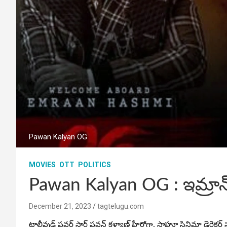
Pawan Kalyan OG
MOVIES
OTT
POLITICS
Pawan Kalyan OG : ఇమ్రాన్
December 21, 2023
tagtelugu.com
టాలీవుడ్ పవర్ స్టార్ పవన్ కళ్యాణ్ హీరోగా, సాహూ సినిమా డైరెక్టర