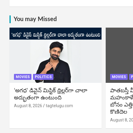
You may Missed
MOVIES
POLITICS
MOVIES
P
‘అగధ’ డివైన్ మిస్టిక్ థ్రిల్లర్‌గా చాలా
పాతబస్తీ మ
అద్భుతంగా ఉంటుంది
మహంకాళే
బోనం ఎత్తి
August 8, 2026
tagtelugu.com
కొణిదెల
August 8, 2