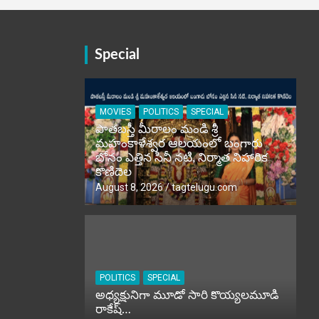
Special
MOVIES
POLITICS
SPECIAL
పాతబస్తీ మీరాలం మండి శ్రీ
మహంకాళేశ్వర ఆలయంలో బంగారు
బోనం ఎత్తిన సినీ నటి, నిర్మాత నిహారిక
కొణిదెల
August 8, 2026
tagtelugu.com
POLITICS
SPECIAL
అధ్యక్షునిగా మూడో సారి కొయ్యలమూడి
రాకేష్‌…