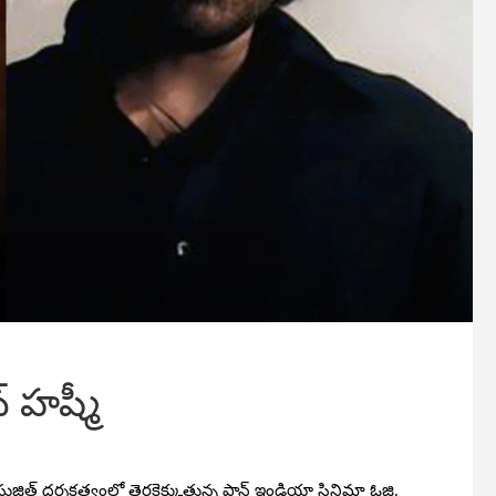
 హష్మీ
్ సుజిత్ దర్శకత్వంలో తెరకెక్కుతున్న పాన్ ఇండియా సినిమా ఓజి.