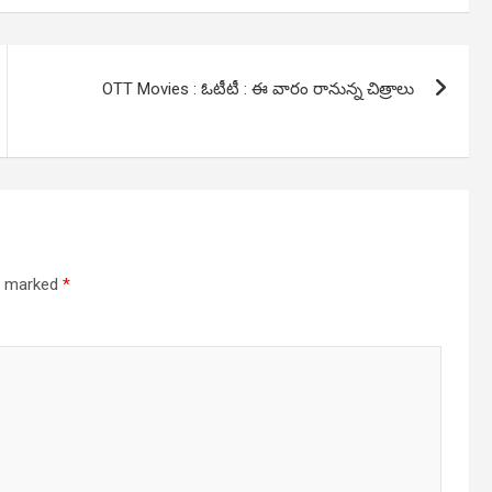
OTT Movies : ఓటీటీ : ఈ వారం రానున్న చిత్రాలు
re marked
*