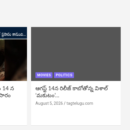
MOVIES
POLITICS
ు 14 న
ఆగస్ట్ 14న రిలీజ్ కాబోతోన్న విశాల్
రసారం
‘మకుటం’…
August 5, 2026
tagtelugu.com