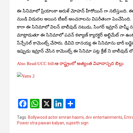
ఈ సినిమాలో ప్రియాంకా అరుళ్ మోహన్ హీరోయిన్ గా నటిస్తుంది. ఈ సిని
నుండి విడుదల అయిన టీజర్ అంచనాలను విపరీతంగా పెంచేసింది.
కాగా ఈ సినిమాలో విలన్ బాలీవుడ్ నటుడు, సింగర్ ఇమ్రాన్ హష్మీ న
మాట్లాడుతూ ఈ సినిమాలో పవన్ కళ్యాణ్ క్యారక్టర్ అల్టిమేట్ గా ఉ
సేన్సేనల్ కామెంట్స్ చేసారు. డివివి దానయ్య ఈ సినిమాను భారీ బడ్జెట
ఇప్పుడు ఇమ్రాన్ చేసిన కామెంట్స్ ఈ సినిమా పట్ల క్రేజ్ ని బాలీవుడ్
Also Read:UCC bill:ఆ రాష్ట్రంలో అత్యంత వివాదాస్పద బిల్లు
F
W
X
Li
S
a
h
n
h
Tags:
Bollywood actor emran hasmi
,
dvv entertainments
,
Emr
ce
at
ke
ar
Power stra pawan kalyan
,
sujeeth sign
b
s
dI
e