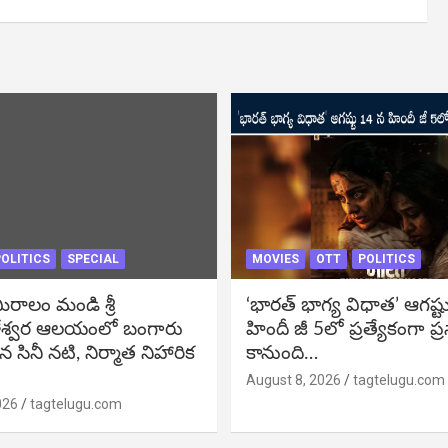
OLITICS
SPECIAL
MOVIES
OTT
POLITICS
ీరాలం మండి శ్రీ
‘భారత్ భాగ్య విధాత’ ఆగష్ట
శ్వర ఆలయంలో బంగారు
హిందీ జీ 5లో ప్రత్యేకంగా ప్
న సినీ నటి, నిర్మాత నిహారిక
కానుంది…
August 8, 2026
tagtelugu.com
026
tagtelugu.com