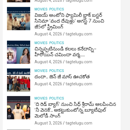
August 4, 2026
tagtelugu.com
MOVIES
POLITICS
విజ‌య్ ఆంటోని ఫ్యామిలీ బ్లాక్ బ‌స్ట‌ర్‌
సినిమా ‘వంద దేవుళ్లు’ ఆగస్ట్ 7 నుంచి
జీ5లో స్ట్రీమింగ్
August 4, 2026
tagtelugu.com
MOVIES
POLITICS
చిన్నప్పటినుండి కలలు కనేదాన్ని–
హీరోయిన్‌ చమిందా వర్మ….
August 4, 2026
tagtelugu.com
MOVIES
POLITICS
దందా.. జెన్ జీ మాస్ ఊచకోత
August 4, 2026
tagtelugu.com
MOVIES
POLITICS
‘ది రెడ్ బ్యాగ్’ నుంచి సిధ్ శ్రీరామ్ ఆలపించిన
‘నీ వెనకే’.. ఆకట్టుకుంటోన్న బ్యూటీఫుల్
మెలోడీ సాంగ్
August 3, 2026
tagtelugu.com