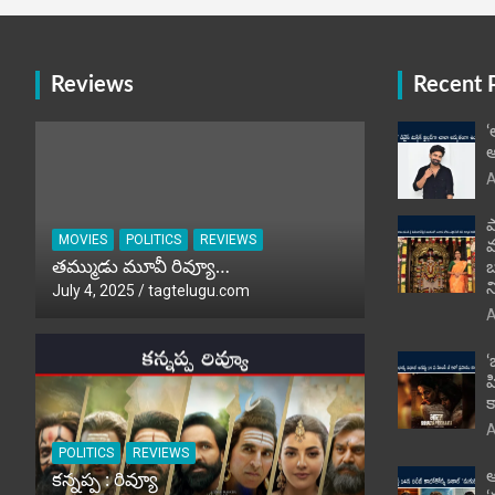
Reviews
Recent 
‘
అ
A
ప
MOVIES
POLITICS
REVIEWS
తమ్ముడు మూవీ రివ్యూ…
బ
న
July 4, 2025
tagtelugu.com
A
‘
హ
క
A
POLITICS
REVIEWS
ఆ
కన్నప్ప : రివ్యూ