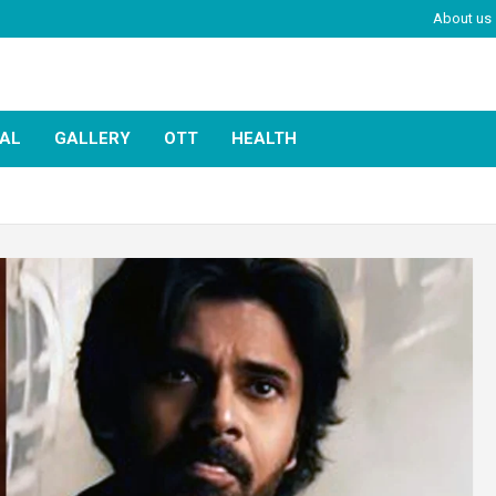
About us
IAL
GALLERY
OTT
HEALTH