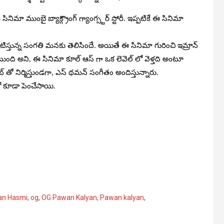
మా ముంబై బ్యాక్గ్రౌంగ్ గ్యాంగ్స్టర్ స్టోరీ. ఇప్పటికే ఈ సినిమా
టిస్తున్న సంగతి మనకు తెలిసిందే. అయితే ఈ సినిమా గురించి ఇమ్రాన్
ంటుంది అని, ఈ సినిమా కూల్ ఆస్ గా ఒక లెవెల్ లో వెళ్తది అంటూ
్ తో నిర్మిస్తుండగా, ఎస్ థమన్ సంగీతం అందిస్తున్నారు.
 లో కూడా పెంచేసాయి.
an Hasmi
,
og
,
OG Pawan Kalyan
,
Pawan kalyan
,