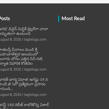
Posts
Most Read
అగధ’ డివైన్ మిస్టిక్ థ్రిల్లర్‌గా చాలా
ద్భుతంగా ఉంటుంది
ugust 8, 2026
tagtelugu.com
ాతబస్తీ మీరాలం మండి శ్రీ
మహంకాళేశ్వర ఆలయంలో
ంగారు బోనం ఎత్తిన సినీ నటి,
ిర్మాత నిహారిక కొణిదెల
ugust 8, 2026
tagtelugu.com
భారత్ భాగ్య విధాత’ ఆగష్టు 14 న
ిందీ జీ 5లో ప్రత్యేకంగా ప్రసారం
ానుంది…
ugust 8, 2026
tagtelugu.com
గస్ట్ 14న రిలీజ్ కాబోతోన్న విశాల్