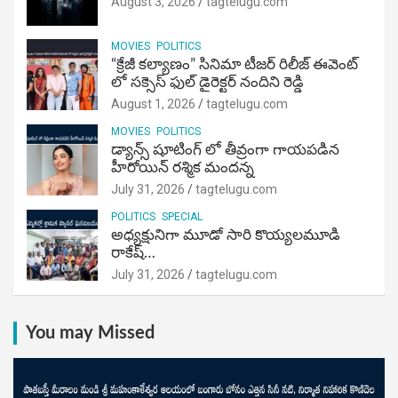
August 3, 2026
tagtelugu.com
MOVIES
POLITICS
“క్రేజీ కల్యాణం” సినిమా టీజర్ రిలీజ్ ఈవెంట్
లో సక్సెస్ ఫుల్ డైరెక్టర్ నందిని రెడ్డి
August 1, 2026
tagtelugu.com
MOVIES
POLITICS
డ్యాన్స్ షూటింగ్ లో తీవ్రంగా గాయపడిన
హీరోయిన్ రశ్మిక మందన్న
July 31, 2026
tagtelugu.com
POLITICS
SPECIAL
అధ్యక్షునిగా మూడో సారి కొయ్యలమూడి
రాకేష్‌…
July 31, 2026
tagtelugu.com
You may Missed