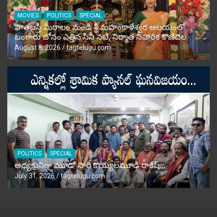
MOVIES
POLITICS
SPECIAL
పాతబస్తీ మీరాలం మండి శ్రీ మహంకాళేశ్వర ఆలయంలో
బంగారు బోనం ఎత్తిన సినీ నటి, నిర్మాత నిహారిక కొణిదెల
August 8, 2026
tagtelugu.com
POLITICS
SPECIAL
అధ్యక్షునిగా మూడో సారి కొయ్యలమూడి రాకేష్‌…
July 31, 2026
tagtelugu.com