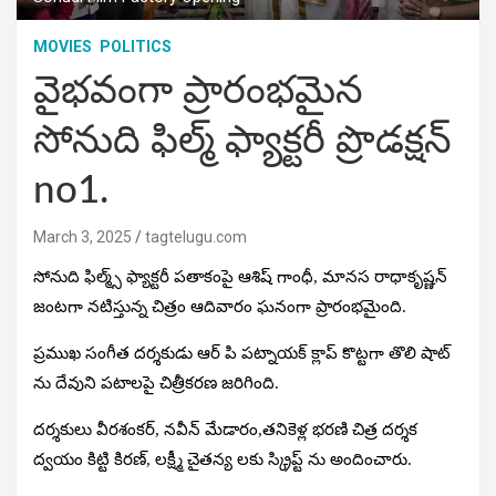
MOVIES
POLITICS
వైభవంగా ప్రారంభమైన
సోనుది ఫిల్మ్ ఫ్యాక్టరీ ప్రొడక్షన్
no1.
March 3, 2025
tagtelugu.com
సోనుది ఫిల్మ్స్ ఫ్యాక్టరీ పతాకంపై ఆశిష్ గాంధీ, మానస రాధాకృష్ణన్
జంటగా నటిస్తున్న చిత్రం ఆదివారం ఘనంగా ప్రారంభమైంది.
ప్రముఖ సంగీత దర్శకుడు ఆర్ పి పట్నాయక్ క్లాప్ కొట్టగా తొలి షాట్
ను దేవుని పటాలపై చిత్రీకరణ జరిగింది.
దర్శకులు వీరశంకర్, నవీన్ మేడారం,తనికెళ్ల భరణి చిత్ర దర్శక
ద్వయం కిట్టి కిరణ్, లక్ష్మీ చైతన్య లకు స్క్రిప్ట్ ను అందించారు.