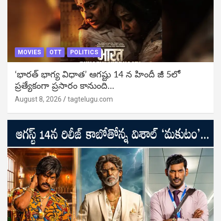
MOVIES
OTT
POLITICS
‘భారత్ భాగ్య విధాత’ ఆగష్టు 14 న హిందీ జీ 5లో
ప్రత్యేకంగా ప్రసారం కానుంది…
August 8, 2026
tagtelugu.com