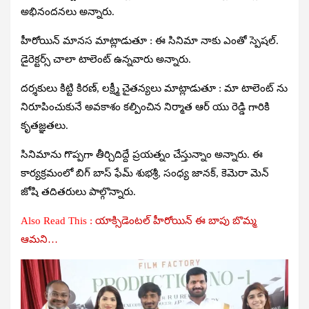
అభినందనలు అన్నారు.
హీరోయిన్ మానస మాట్లాడుతూ
: ఈ సినిమా నాకు ఎంతో స్పెషల్.
డైరెక్టర్స్ చాలా టాలెంట్ ఉన్నవారు అన్నారు.
దర్శకులు కిట్టి కిరణ్, లక్ష్మీ చైతన్యలు మాట్లాడుతూ :
మా టాలెంట్ ను
నిరూపించుకునే అవకాశం కల్పించిన నిర్మాత ఆర్ యు రెడ్డి గారికి
కృతజ్ఞతలు.
సినిమాను గొప్పగా తీర్చిదిద్దే ప్రయత్నం చేస్తున్నాం అన్నారు. ఈ
కార్యక్రమంలో బిగ్ బాస్ ఫేమ్ శుభశ్రీ, సంధ్య జానక్, కెమెరా మెన్
జోషి తదితరులు పాల్గొన్నారు.
Also Read This :
యాక్సిడెంటల్‌ హీరోయిన్‌ ఈ బాపు బొమ్మ
ఆమని…