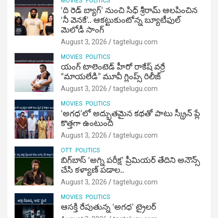
MOVIES
POLITICS
‘ది రెడ్ బ్యాగ్’ నుంచి సిధ్ శ్రీరామ్ ఆలపించిన
‘నీ వెనకే’.. ఆకట్టుకుంటోన్న బ్యూటీఫుల్
మెలోడీ సాంగ్
August 3, 2026
tagtelugu.com
MOVIES
POLITICS
యంగ్ టాలెంటెడ్ హీరో రాకేష్ వర్రే
“మాయలేడి” మూవీ గ్లింప్స్ రిలీజ్
August 3, 2026
tagtelugu.com
MOVIES
POLITICS
‘అగధ’లో అద్భుతమైన కథతో పాటు స్క్రీన్ ప్లే
కొత్తగా ఉంటుంది
August 3, 2026
tagtelugu.com
OTT
POLITICS
బిగ్‌బాస్ ‘అగ్ని ప‌రీక్ష‌’ ప్రీమియర్ తేదిని అనౌన్స్
చేసి కళ్యాణ్ పడాల..
August 3, 2026
tagtelugu.com
MOVIES
POLITICS
ఆసక్తి రేపుతున్న ‘అగధ’ ట్రైలర్