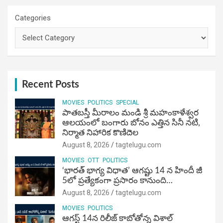
Categories
Recent Posts
MOVIES
POLITICS
SPECIAL
పాతబస్తీ మీరాలం మండి శ్రీ మహంకాళేశ్వర
ఆలయంలో బంగారు బోనం ఎత్తిన సినీ నటి,
నిర్మాత నిహారిక కొణిదెల
August 8, 2026
tagtelugu.com
MOVIES
OTT
POLITICS
‘భారత్ భాగ్య విధాత’ ఆగష్టు 14 న హిందీ జీ
5లో ప్రత్యేకంగా ప్రసారం కానుంది…
August 8, 2026
tagtelugu.com
MOVIES
POLITICS
ఆగస్ట్ 14న రిలీజ్ కాబోతోన్న విశాల్