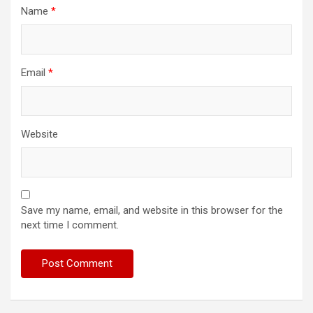
Name
*
Email
*
Website
Save my name, email, and website in this browser for the
next time I comment.