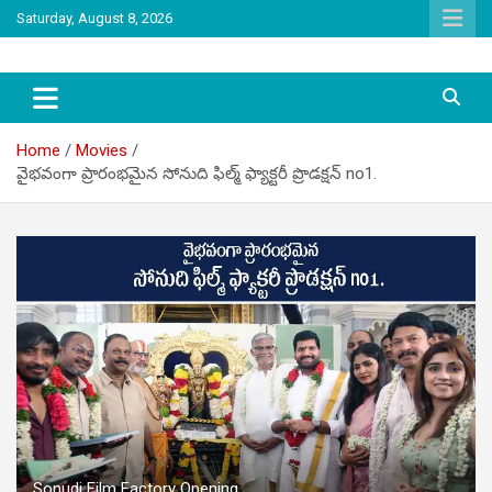
Skip
Saturday, August 8, 2026
to
content
latest tollywood news and gossip
Tag Telugu
Home
Movies
వైభవంగా ప్రారంభమైన సోనుది ఫిల్మ్ ఫ్యాక్టరీ ప్రొడక్షన్ no1.
Sonudi Film Factory Opening