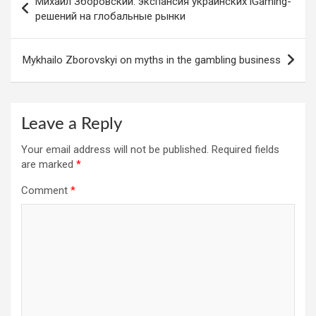
Михаил Зборовский: экспансия украинских iGaming-
o
A
n
navigation
решений на глобальные рынки
o
p
k
p
Mykhailo Zborovskyi on myths in the gambling business
Leave a Reply
Your email address will not be published.
Required fields
are marked
*
Comment
*