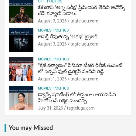
OTT
POLITICS
బిగ్‌బాస్ ‘అగ్ని ప‌రీక్ష‌’ ప్రీమియర్ తేదిని అనౌన్స్
చేసి కళ్యాణ్ పడాల..
August 3, 2026
tagtelugu.com
MOVIES
POLITICS
ఆసక్తి రేపుతున్న ‘అగధ’ ట్రైలర్
August 3, 2026
tagtelugu.com
MOVIES
POLITICS
“క్రేజీ కల్యాణం” సినిమా టీజర్ రిలీజ్ ఈవెంట్
లో సక్సెస్ ఫుల్ డైరెక్టర్ నందిని రెడ్డి
August 1, 2026
tagtelugu.com
MOVIES
POLITICS
డ్యాన్స్ షూటింగ్ లో తీవ్రంగా గాయపడిన
హీరోయిన్ రశ్మిక మందన్న
July 31, 2026
tagtelugu.com
You may Missed