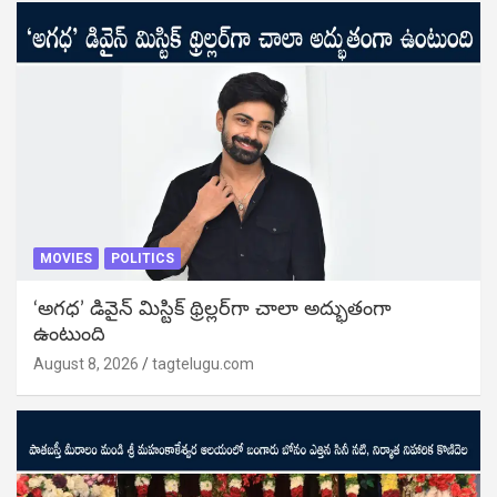
MOVIES
POLITICS
‘అగధ’ డివైన్ మిస్టిక్ థ్రిల్లర్‌గా చాలా అద్భుతంగా
ఉంటుంది
August 8, 2026
tagtelugu.com