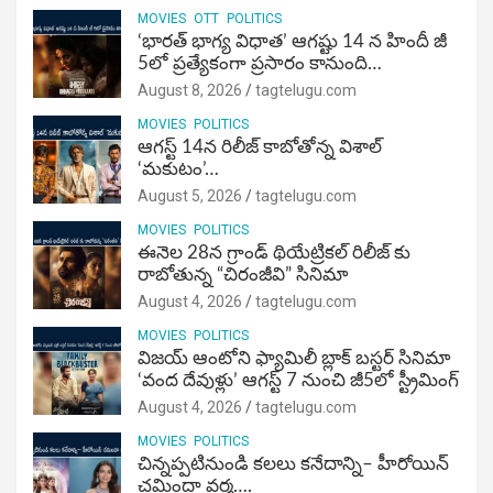
MOVIES
OTT
POLITICS
‘భారత్ భాగ్య విధాత’ ఆగష్టు 14 న హిందీ జీ
5లో ప్రత్యేకంగా ప్రసారం కానుంది…
August 8, 2026
tagtelugu.com
MOVIES
POLITICS
ఆగస్ట్ 14న రిలీజ్ కాబోతోన్న విశాల్
‘మకుటం’…
August 5, 2026
tagtelugu.com
MOVIES
POLITICS
ఈనెల 28న గ్రాండ్ థియేట్రికల్ రిలీజ్ కు
రాబోతున్న “చిరంజీవి” సినిమా
August 4, 2026
tagtelugu.com
MOVIES
POLITICS
విజ‌య్ ఆంటోని ఫ్యామిలీ బ్లాక్ బ‌స్ట‌ర్‌ సినిమా
‘వంద దేవుళ్లు’ ఆగస్ట్ 7 నుంచి జీ5లో స్ట్రీమింగ్
August 4, 2026
tagtelugu.com
MOVIES
POLITICS
చిన్నప్పటినుండి కలలు కనేదాన్ని– హీరోయిన్‌
చమిందా వర్మ….