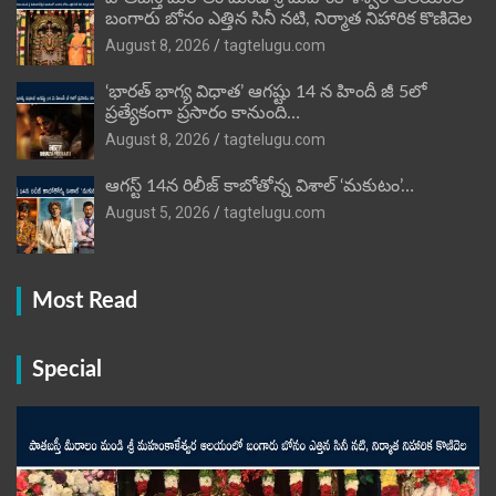
బంగారు బోనం ఎత్తిన సినీ నటి, నిర్మాత నిహారిక కొణిదెల
August 8, 2026
tagtelugu.com
‘భారత్ భాగ్య విధాత’ ఆగష్టు 14 న హిందీ జీ 5లో
ప్రత్యేకంగా ప్రసారం కానుంది…
August 8, 2026
tagtelugu.com
ఆగస్ట్ 14న రిలీజ్ కాబోతోన్న విశాల్ ‘మకుటం’…
August 5, 2026
tagtelugu.com
Most Read
Special