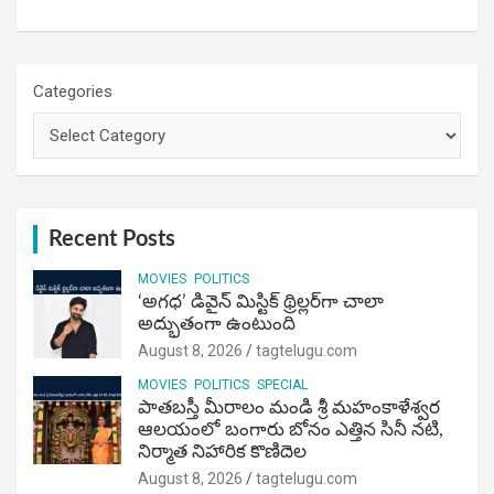
Categories
Recent Posts
MOVIES
POLITICS
‘అగధ’ డివైన్ మిస్టిక్ థ్రిల్లర్‌గా చాలా
అద్భుతంగా ఉంటుంది
August 8, 2026
tagtelugu.com
MOVIES
POLITICS
SPECIAL
పాతబస్తీ మీరాలం మండి శ్రీ మహంకాళేశ్వర
ఆలయంలో బంగారు బోనం ఎత్తిన సినీ నటి,
నిర్మాత నిహారిక కొణిదెల
August 8, 2026
tagtelugu.com