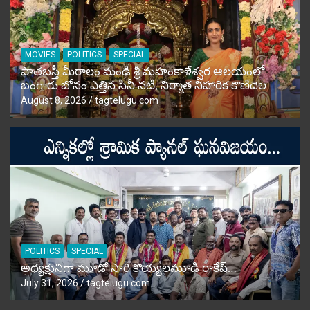
MOVIES
POLITICS
SPECIAL
పాతబస్తీ మీరాలం మండి శ్రీ మహంకాళేశ్వర ఆలయంలో
బంగారు బోనం ఎత్తిన సినీ నటి, నిర్మాత నిహారిక కొణిదెల
August 8, 2026
tagtelugu.com
POLITICS
SPECIAL
అధ్యక్షునిగా మూడో సారి కొయ్యలమూడి రాకేష్‌…
July 31, 2026
tagtelugu.com