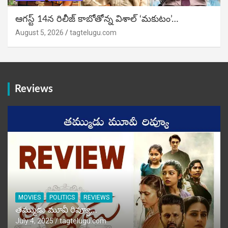
ఆగస్ట్ 14న రిలీజ్ కాబోతోన్న విశాల్ ‘మకుటం’…
August 5, 2026
tagtelugu.com
Reviews
MOVIES
POLITICS
REVIEWS
తమ్ముడు మూవీ రివ్యూ…
July 4, 2025
tagtelugu.com