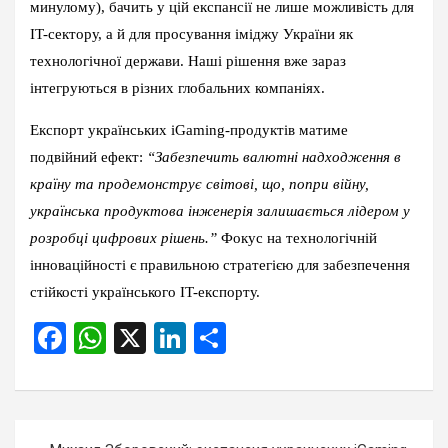
минулому), бачить у цій експансії не лише можливість для
IT-сектору, а й для просування іміджу України як
технологічної держави. Наші рішення вже зараз
інтегруються в різних глобальних компаніях.
Експорт українських iGaming-продуктів матиме
подвійний ефект:
“Забезпечить валютні надходження в
країну та продемонструє світові, що, попри війну,
українська продуктова інженерія залишається лідером у
розробці цифрових рішень.”
Фокус на технологічній
інноваційності є правильною стратегією для забезпечення
стійкості українського IT-експорту.
F
W
X
Li
S
a
h
n
h
ce
at
ke
ar
b
s
dI
e
Post