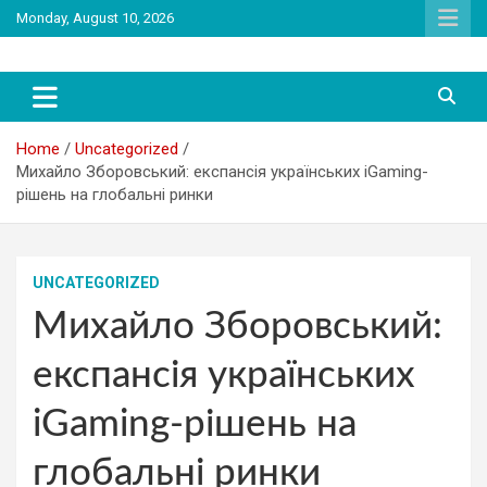
Skip
Monday, August 10, 2026
to
content
latest tollywood news and gossip
Tag Telugu
Home
Uncategorized
Михайло Зборовський: експансія українських iGaming-
рішень на глобальні ринки
UNCATEGORIZED
Михайло Зборовський:
експансія українських
iGaming-рішень на
глобальні ринки