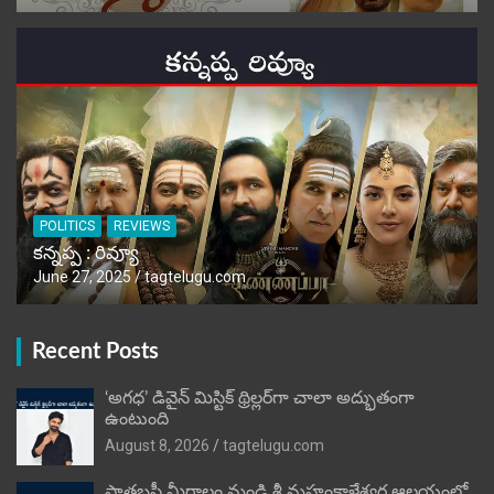
POLITICS
REVIEWS
కన్నప్ప : రివ్యూ
June 27, 2025
tagtelugu.com
Recent Posts
‘అగధ’ డివైన్ మిస్టిక్ థ్రిల్లర్‌గా చాలా అద్భుతంగా
ఉంటుంది
August 8, 2026
tagtelugu.com
పాతబస్తీ మీరాలం మండి శ్రీ మహంకాళేశ్వర ఆలయంలో