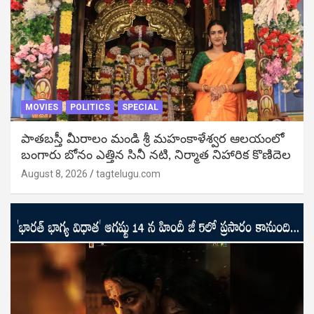
MOVIES
POLITICS
SPECIAL
పాతబస్తీ మీరాలం మండి శ్రీ మహంకాళేశ్వర ఆలయంలో
బంగారు బోనం ఎత్తిన సినీ నటి, నిర్మాత నిహారిక కొణిదెల
August 8, 2026
tagtelugu.com