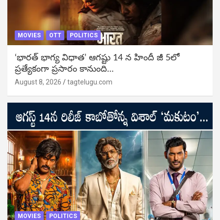
MOVIES
OTT
POLITICS
‘భారత్ భాగ్య విధాత’ ఆగష్టు 14 న హిందీ జీ 5లో
ప్రత్యేకంగా ప్రసారం కానుంది…
August 8, 2026
tagtelugu.com
MOVIES
POLITICS