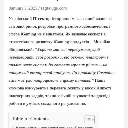
January 3, 2023
tagtelugu.com
Український IT-сектор історично мав значний вплив на
світовий ринок розробки програмного забезпечення, і
сфера iGaming не є винятком. Як зазначає експерт зі
стратегічного розвитку iGaming продуктів – Михайло
Зборовський:
“Україна має всі передумови, щоб
перетворити свої розробки, від бек-енд платформ і
аналітичних систем до готових ігрових рішень – на
потужний експортний продукт. До прикладу Cosmobet
вже має ряд напрацювань в цьому питанні.”
Наша
ключова конкурентна перевага лежить у високій якості
інженерних кадрів, технологічній гнучкості та досвіді
роботи в умовах складного регулювання.
Table of Contents
Конкурентні переваги нашого IT-сектору