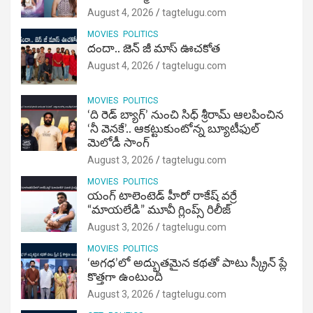
August 4, 2026
tagtelugu.com
MOVIES
POLITICS
దందా.. జెన్ జీ మాస్ ఊచకోత
August 4, 2026
tagtelugu.com
MOVIES
POLITICS
‘ది రెడ్ బ్యాగ్’ నుంచి సిధ్ శ్రీరామ్ ఆలపించిన
‘నీ వెనకే’.. ఆకట్టుకుంటోన్న బ్యూటీఫుల్
మెలోడీ సాంగ్
August 3, 2026
tagtelugu.com
MOVIES
POLITICS
యంగ్ టాలెంటెడ్ హీరో రాకేష్ వర్రే
“మాయలేడి” మూవీ గ్లింప్స్ రిలీజ్
August 3, 2026
tagtelugu.com
MOVIES
POLITICS
‘అగధ’లో అద్భుతమైన కథతో పాటు స్క్రీన్ ప్లే
కొత్తగా ఉంటుంది
August 3, 2026
tagtelugu.com