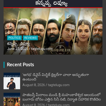
POLITICS
REVIEWS
కన్నప్ప : రివ్యూ
June 27, 2025
tagtelugu.com
Recent Posts
‘అగధ’ డివైన్ మిస్టిక్ థ్రిల్లర్‌గా చాలా అద్భుతంగా
ఉంటుంది
August 8, 2026
tagtelugu.com
పాతబస్తీ మీరాలం మండి శ్రీ మహంకాళేశ్వర ఆలయంలో
బంగారు బోనం ఎత్తిన సినీ నటి, నిర్మాత నిహారిక కొణిదెల
August 8, 2026
tagtelugu.com