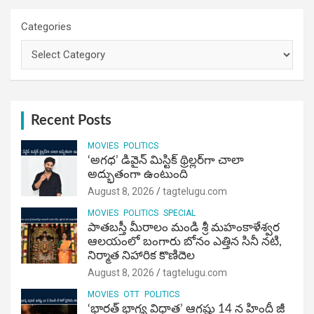
Categories
Recent Posts
MOVIES
POLITICS
‘అగధ’ డివైన్ మిస్టిక్ థ్రిల్లర్‌గా చాలా
అద్భుతంగా ఉంటుంది
August 8, 2026
tagtelugu.com
MOVIES
POLITICS
SPECIAL
పాతబస్తీ మీరాలం మండి శ్రీ మహంకాళేశ్వర
ఆలయంలో బంగారు బోనం ఎత్తిన సినీ నటి,
నిర్మాత నిహారిక కొణిదెల
August 8, 2026
tagtelugu.com
MOVIES
OTT
POLITICS
‘భారత్ భాగ్య విధాత’ ఆగష్టు 14 న హిందీ జీ