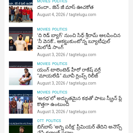
MOVIES
POLITICS
దందా.. జెన్ జీ మాస్ ఊచకోత
August 4, 2026
tagtelugu.com
MOVIES
POLITICS
‘ది రెడ్ బ్యాగ్’ నుంచి సిధ్ శ్రీరామ్ ఆలపించిన
‘నీ వెనకే’.. ఆకట్టుకుంటోన్న బ్యూటీఫుల్
మెలోడీ సాంగ్
August 3, 2026
tagtelugu.com
MOVIES
POLITICS
యంగ్ టాలెంటెడ్ హీరో రాకేష్ వర్రే
“మాయలేడి” మూవీ గ్లింప్స్ రిలీజ్
August 3, 2026
tagtelugu.com
MOVIES
POLITICS
‘అగధ’లో అద్భుతమైన కథతో పాటు స్క్రీన్ ప్లే
కొత్తగా ఉంటుంది
August 3, 2026
tagtelugu.com
OTT
POLITICS
బిగ్‌బాస్ ‘అగ్ని ప‌రీక్ష‌’ ప్రీమియర్ తేదిని అనౌన్స్
చేసి కళ్యాణ్ పడాల..