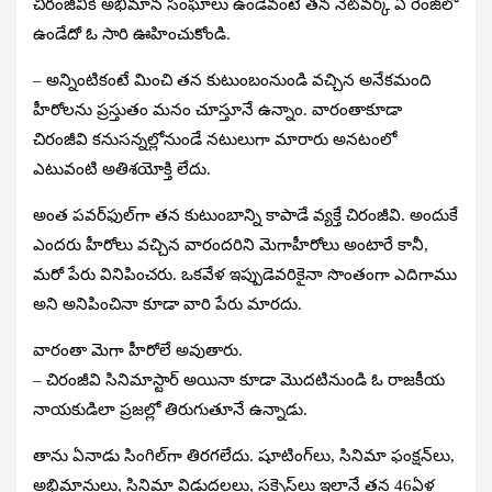
చిరంజీవికి అభిమాన సంఘాలు ఉండేవంటే తన నెట్‌వర్క్‌ ఏ రేంజ్‌లో
ఉండేదో ఓ సారి ఊహించుకోండి.
– అన్నింటికంటే మించి తన కుటుంబంనుండి వచ్చిన అనేకమంది
హీరోలను ప్రస్తుతం మనం చూస్తూనే ఉన్నాం. వారంతాకూడా
చిరంజీవి కనుసన్నల్లోనుండే నటులుగా మారారు అనటంలో
ఎటువంటి అతిశయోక్తి లేదు.
అంత పవర్‌ఫుల్‌గా తన కుటుంబాన్ని కాపాడే వ్యక్తే చిరంజీవి. అందుకే
ఎందరు హీరోలు వచ్చిన వారందరిని మెగాహీరోలు అంటారే కానీ,
మరో పేరు వినిపించరు. ఒకవేళ ఇప్పుడెవరికైనా సొంతంగా ఎదిగాము
అని అనిపించినా కూడా వారి పేరు మారదు.
వారంతా మెగా హీరోలే అవుతారు.
– చిరంజీవి సినిమాస్టార్‌ అయినా కూడా మొదటినుండి ఓ రాజకీయ
నాయకుడిలా ప్రజల్లో తిరుగుతూనే ఉన్నాడు.
తాను ఏనాడు సింగిల్‌గా తిరగలేదు. షూటింగ్‌లు, సినిమా ఫంక్షన్‌లు,
అభిమానులు, సినిమా విడుదలలు, సక్సెస్‌లు ఇలానే తన 46ఏళ్ల