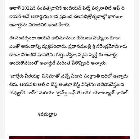
అలాగే 2022వ సంవత్సరానికి ఇండియన్‌ ఫిల్మ్‌ పర్సనాలిటీ ఆఫ్‌ ది
ఇయర్‌ అనే అవార్డును 53వ ప్రపంచ చలనచిత్రోత్సవాల్లో భాగంగా
అవార్డును చిరంజీవికి అందచేశారు.
ఈ సందర్భంగా ఆయన అభిమానులు కుటుంబ సభ్యులు కూడా
ఎంతో ఆనందాన్ని వ్యక్తపరిచారు. ప్రధానమంత్రి శ్రీ నరేంద్రమోడిగారు
కూడా చిరంజీవి ఘనతను గుర్తు చేస్తూ, సరైన వ్యక్తే ఈ అవార్డు
అందుకోవటంతో అవార్డుకే మరింత పేరొచ్చింది అన్నారు.
‘వాల్తేరు వీరయ్య’ సినిమాతో వచ్చే ఏడాది సంక్రాంతి బరిలో ఉన్నారు
చిరు. ఆయనకు ఆల్‌ ది బెస్ట్‌ అంటూ బెస్ట్‌ విషెశ్‌ను తెలియచేస్తుంది
‘కెవ్వుకేక. కామ్‌’ మరియు ‘టైమ్స్‌ ఆఫ్‌ తెలుగు’ యూట్యూబ్‌ ఛానల్‌.
శివమల్లాల