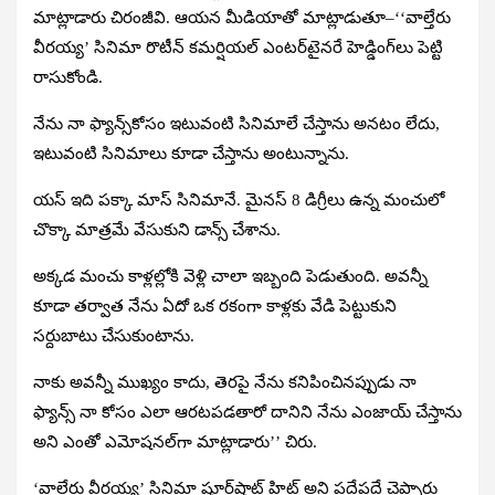
మాట్లాడారు చిరంజీవి. ఆయన మీడియాతో మాట్లాడుతూ–‘‘వాల్తేరు
వీరయ్య’ సినిమా రొటీన్‌ కమర్షియల్‌ ఎంటర్‌టైనరే హెడ్డింగ్‌లు పెట్టి
రాసుకోండి.
నేను నా ఫ్యాన్స్‌కోసం ఇటువంటి సినిమాలే చేస్తాను అనటం లేదు,
ఇటువంటి సినిమాలు కూడా చేస్తాను అంటున్నాను.
యస్‌ ఇది పక్కా మాస్‌ సినిమానే. మైనస్‌ 8 డిగ్రీలు ఉన్న మంచులో
చొక్కా మాత్రమే వేసుకుని డాన్స్‌ చేశాను.
అక్కడ మంచు కాళ్లల్లోకి వెళ్లి చాలా ఇబ్బంది పెడుతుంది. అవన్నీ
కూడా తర్వాత నేను ఏదో ఒక రకంగా కాళ్లకు వేడి పెట్టుకుని
సర్దుబాటు చేసుకుంటాను.
నాకు అవన్నీ ముఖ్యం కాదు, తెరపై నేను కనిపించినప్పుడు నా
ఫ్యాన్స్‌ నా కోసం ఎలా ఆరటపడతారో దానిని నేను ఎంజాయ్‌ చేస్తాను
అని ఎంతో ఎమోషనల్‌గా మాట్లాడారు’’ చిరు.
‘వాల్తేరు వీరయ్య’ సినిమా షూర్‌షాట్‌ హిట్‌ అని పదేపదే చెప్పారు