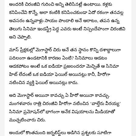
అందరికి చిరంజీవి గురించి అన్ని తెలిసినట్లే ఉంటాయి. కళ్లకు
కనిపించేవి కొన్నే, అలా కంటికి కనిపించకుండా ఏదో రకంగా తనవల్ల
అవసరం ఉన్నవాళ్లు సాయం పొందాలి అనే ఆరాటం, తపన ఉన్న
తెలుగు సినిమా ఇండస్ట్రీ పెద్ద ఎవరు అంటే నిస్సందేహంగా చిరంజీవి
అని చెప్పాలి.
మాస్‌ ప్రేక్షకుల్లో మెగాస్టార్‌ చిరు అనే తన స్థానం కొన్ని దశాబ్దాలుగా
పదిలంగా ఉండటానికి కారణం ఏంటి? సినిమాలు ఆడటం
ఆడకపోటం అంటే ఒక ఐడియా ప్రజలందరూ మెచ్చితే ఆ సినిమా
హిట్‌ లేదంటే ఒక ఐడియా ఫెయిల్‌ అయినట్లు కానీ, హీరోగా
నటించిన వ్యక్తి ఫెయిల్‌ అయినట్లు కాదు.
అది మెగాస్టార్‌ అయినా కావచ్చు ఏ హీరో అయినా కావచ్చు.
మంగళవారం రాత్రి చిరంజీవి హీరోగా నటించిన ‘వాల్తేరు వీరయ్య’
సినిమా ప్రమోషన్‌లో భాగంగా అనేక విషయాలను మీడియాతో
ముచ్చటించారు చిరు.
అందులో కొంతమంది జర్నలిస్ట్‌లు అడిగిన ప్రశ్నలకు సూటిగా