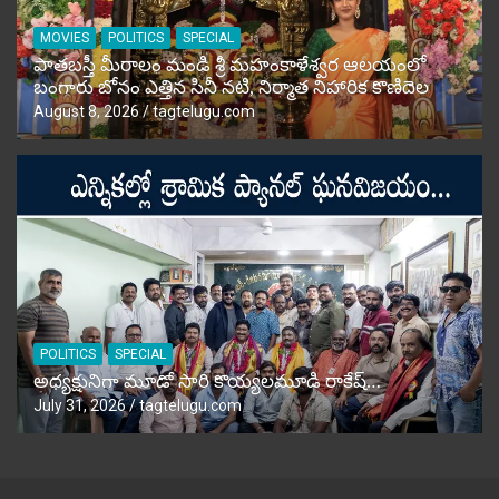
MOVIES
POLITICS
SPECIAL
పాతబస్తీ మీరాలం మండి శ్రీ మహంకాళేశ్వర ఆలయంలో
బంగారు బోనం ఎత్తిన సినీ నటి, నిర్మాత నిహారిక కొణిదెల
August 8, 2026
tagtelugu.com
POLITICS
SPECIAL
అధ్యక్షునిగా మూడో సారి కొయ్యలమూడి రాకేష్‌…
July 31, 2026
tagtelugu.com