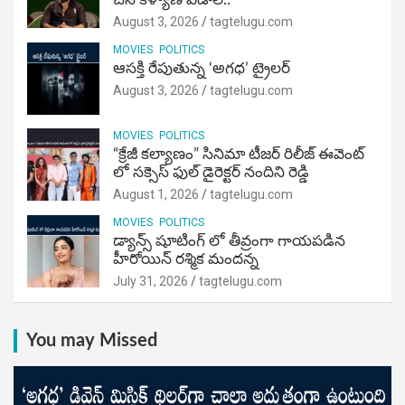
August 3, 2026
tagtelugu.com
MOVIES
POLITICS
ఆసక్తి రేపుతున్న ‘అగధ’ ట్రైలర్
August 3, 2026
tagtelugu.com
MOVIES
POLITICS
“క్రేజీ కల్యాణం” సినిమా టీజర్ రిలీజ్ ఈవెంట్
లో సక్సెస్ ఫుల్ డైరెక్టర్ నందిని రెడ్డి
August 1, 2026
tagtelugu.com
MOVIES
POLITICS
డ్యాన్స్ షూటింగ్ లో తీవ్రంగా గాయపడిన
హీరోయిన్ రశ్మిక మందన్న
July 31, 2026
tagtelugu.com
You may Missed