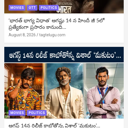
MOVIES
OTT
POLITICS
‘భారత్ భాగ్య విధాత’ ఆగష్టు 14 న హిందీ జీ 5లో
ప్రత్యేకంగా ప్రసారం కానుంది…
August 8, 2026
tagtelugu.com
MOVIES
POLITICS
ఆగస్ట్ 14న రిలీజ్ కాబోతోన్న విశాల్ ‘మకుటం’…