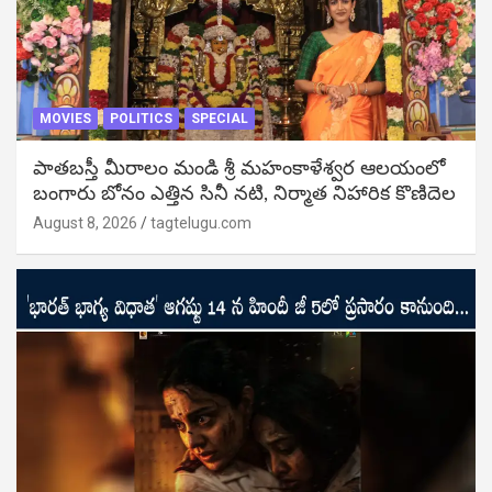
MOVIES
POLITICS
SPECIAL
పాతబస్తీ మీరాలం మండి శ్రీ మహంకాళేశ్వర ఆలయంలో
బంగారు బోనం ఎత్తిన సినీ నటి, నిర్మాత నిహారిక కొణిదెల
August 8, 2026
tagtelugu.com