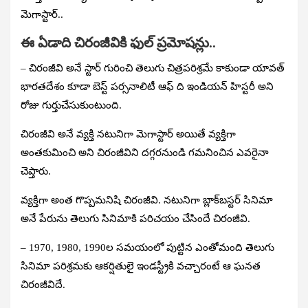
మెగాస్టార్‌..
ఈ ఏడాది చిరంజీవికి ఫుల్‌ ప్రమోషన్లు..
– చిరంజీవి అనే స్టార్‌ గురించి తెలుగు చిత్రపరిశ్రమే కాకుండా యావత్‌
భారతదేశం కూడా బెస్ట్‌ పర్సనాలిటీ ఆఫ్‌ ది ఇండియన్‌ హిస్టరీ అని
రోజు గుర్తుచేసుకుంటుంది.
చిరంజీవి అనే వ్యక్తి నటునిగా మెగాస్టార్‌ అయితే వ్యక్తిగా
అంతకుమించి అని చిరంజీవిని దగ్గరనుండి గమనించిన ఎవరైనా
చెప్తారు.
వ్యక్తిగా అంత గొప్పమనిషి చిరంజీవి. నటునిగా బ్లాక్‌బస్టర్‌ సినిమా
అనే పేరును తెలుగు సినిమాకి పరిచయం చేసిందే చిరంజీవి.
– 1970, 1980, 1990ల సమయంలో పుట్టిన ఎంతోమంది తెలుగు
సినిమా పరిశ్రమకు ఆకర్షితులై ఇండస్ట్రీకి వచ్చారంటే ఆ ఘనత
చిరంజీవిదే.