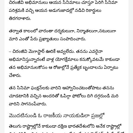
చిరంజీవి అభిమానులు ఆయన సినిమాలు చూస్తూ పెరిగి సినిమా
పరిశ్రమకి వచ్చి ఆయన అడుగుజాడల్లో నడిచి రికార్డులు
తిరగరాశారు.
తర్వాత కాలంలో వారంతా దర్శకులుగా, నిర్మాతలుగా,నటులుగా
మారి ఎంతో పేరు ప్రఖ్యాతులు సంపాదించారు.
– చిరంజీవి మెగాస్టార్‌ ఊరికే అవ్వలేదు. తనను ఎవరైనా
అభిమానిస్తున్నారంటే వాళ్ల యోగక్షేమాలు కనుక్కోవటమే కాకుండా
తన అభిమానులకోసం ఆ రోజుల్లోనే ప్రత్యేక బృందాలను ఏర్పాటు
చేశారు.
తన సినిమా ఫంక్షన్‌లకు వారిని ఆహ్వానించటంతోపాటు తనను
చూడటానికి వచ్చిన అందరితో ఓపిగ్గా ఫోటోలు దిగి దగ్గరుండి మరి
వారిని సాగనంపేవారు.
మొదటినుండి ఓ రాజకీయ నాయకుడిలా ప్రజల్లో
తెలుగు రాష్ట్రాల్లోనే కాకుండా దక్షిణ భారతదేశంలోని అనేక రాష్ట్రాల్లో