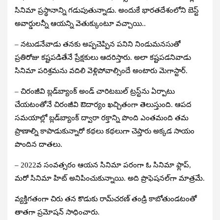
సినిమా ప్రస్థానాన్ని గడుపుతున్నాడు. అందుకే భారతదేశంలోని బెస్ట్‌
అవార్డులన్నీ ఆయన్ని వెతుక్కుంటూ వచ్చాయి..
– నటుడనేవాడు తనకు అప్పచెప్పిన పనిని నిండుమనసుతో
ప్రతిరోజు కష్టపడితేనే ప్రేక్షకులు ఆదరిస్తారు. అలా కష్టపడనివాడు
సినిమా పరిశ్రమను వదిలి వెళ్లిపోవాల్సిందే అంటారు మెగాస్టార్‌.
– చిరంజీవి బ్లడ్‌బ్యాంక్‌ అండ్‌ చారిటబుల్‌ ట్రస్ట్‌ను ఏర్పాటు
చేయటంతోనే చిరంజీవి ఔదార్యం ఖచ్చితంగా తెలుస్తుంది. ఆపద
సమయాల్లో బ్లడ్‌బ్యాంక్‌ ద్వారా రక్తాన్ని పొంది ఎంతమంది తమ
ప్రాణాల్ని కాపాడుకున్నారో కథలు కథలుగా చెప్తారు అక్కడ సాయం
పొందిన దాతలు.
– 2022వ సంవత్సరం ఆయన సినిమా పరంగా ఓ సినిమా ఫ్లాప్,
మరో సినిమా హిట్‌ అనిపించుకున్నాయి. అది ప్రొఫెషనల్‌గా మాత్రమే.
వ్యక్తిగతంగా చిరు తన కొడుకు రామ్‌చరణ్‌ తండ్రి కాబోతుండటంతో
తాతగా ప్రమోషన్‌ సాధించారు.