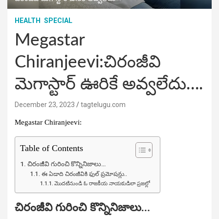
HEALTH
SPECIAL
Megastar
Chiranjeevi:చిరంజీవి
మెగాస్టార్‌ ఊరికే అవ్వలేదు….
December 23, 2023
tagtelugu.com
Megastar Chiranjeevi:
Table of Contents
చిరంజీవి గురించి కొన్నినిజాలు…
ఈ ఏడాది చిరంజీవికి ఫుల్‌ ప్రమోషన్లు..
మొదటినుండి ఓ రాజకీయ నాయకుడిలా ప్రజల్లో
చిరంజీవి గురించి కొన్నినిజాలు…