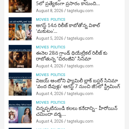
5లో ప్రత్యేకంగా ప్రసారం కానుంది…
August 8, 2026
tagtelugu.com
MOVIES
POLITICS
ఆగస్ట్ 14న రిలీజ్ కాబోతోన్న విశాల్
‘మకుటం’…
August 5, 2026
tagtelugu.com
MOVIES
POLITICS
ఈనెల 28న గ్రాండ్ థియేట్రికల్ రిలీజ్ కు
రాబోతున్న “చిరంజీవి” సినిమా
August 4, 2026
tagtelugu.com
MOVIES
POLITICS
విజ‌య్ ఆంటోని ఫ్యామిలీ బ్లాక్ బ‌స్ట‌ర్‌ సినిమా
‘వంద దేవుళ్లు’ ఆగస్ట్ 7 నుంచి జీ5లో స్ట్రీమింగ్
August 4, 2026
tagtelugu.com
MOVIES
POLITICS
చిన్నప్పటినుండి కలలు కనేదాన్ని– హీరోయిన్‌
చమిందా వర్మ….
August 4, 2026
tagtelugu.com