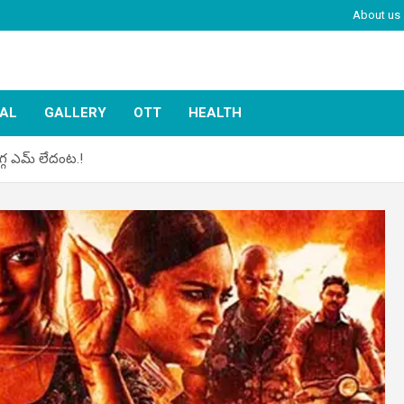
About us
IAL
GALLERY
OTT
HEALTH
్గ ఎమ్ లేదంట.!