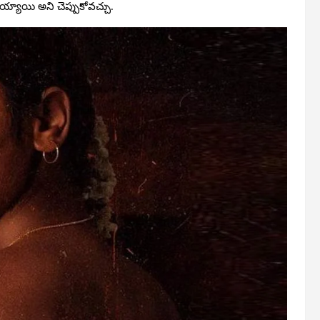
య్యాయి అని చెప్పుకోవచ్చు.