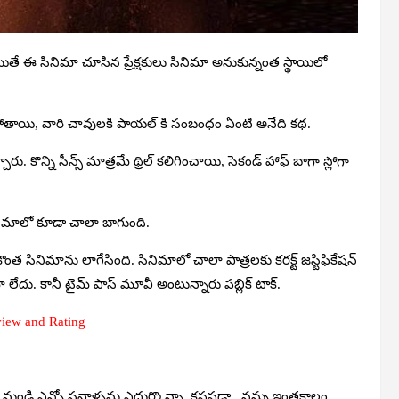
ితే ఈ సినిమా చూసిన ప్రేక్షకులు సినిమా అనుకున్నంత స్థాయిలో
ోతాయి, వారి చావులకి పాయల్ కి సంబంధం ఏంటి అనేది కథ.
చారు. కొన్ని సీన్స్ మాత్రమే థ్రిల్ కలిగించాయి, సెకండ్ హాఫ్ బాగా స్లోగా
ినిమాలో కూడా చాలా బాగుంది.
సినిమాను లాగేసింది. సినిమాలో చాలా పాత్రలకు కరక్ట్ జస్టిఫికేషన్
లేదు. కానీ టైమ్ పాస్ మూవీ అంటున్నారు పబ్లిక్ టాక్.
view and Rating
 నుండి ఎన్నో సవాళ్ళను ఎదుర్కొన్నా, కష్టపడ్డా.. నన్ను ఇంతకాలం