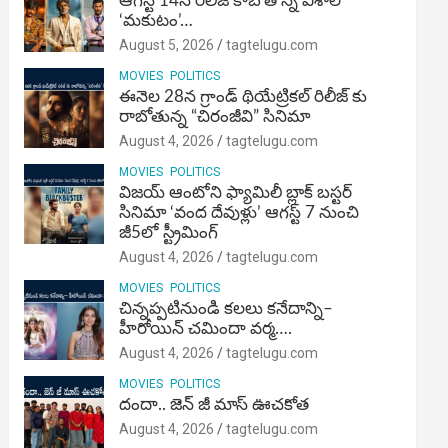
ఆగస్ట్ 14న రిలీజ్ కాబోతోన్న విశాల్
‘మకుటం’…
August 5, 2026
tagtelugu.com
MOVIES
POLITICS
ఈనెల 28న గ్రాండ్ థియేట్రికల్ రిలీజ్ కు
రాబోతున్న “చిరంజీవి” సినిమా
August 4, 2026
tagtelugu.com
MOVIES
POLITICS
విజ‌య్ ఆంటోని ఫ్యామిలీ బ్లాక్ బ‌స్ట‌ర్‌
సినిమా ‘వంద దేవుళ్లు’ ఆగస్ట్ 7 నుంచి
జీ5లో స్ట్రీమింగ్
August 4, 2026
tagtelugu.com
MOVIES
POLITICS
చిన్నప్పటినుండి కలలు కనేదాన్ని–
హీరోయిన్‌ చమిందా వర్మ….
August 4, 2026
tagtelugu.com
MOVIES
POLITICS
దందా.. జెన్ జీ మాస్ ఊచకోత
August 4, 2026
tagtelugu.com