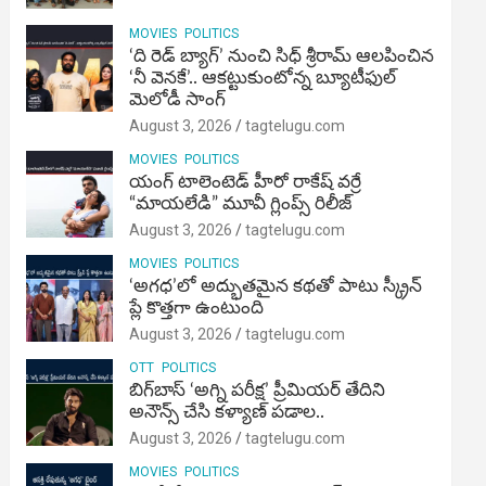
MOVIES
POLITICS
‘ది రెడ్ బ్యాగ్’ నుంచి సిధ్ శ్రీరామ్ ఆలపించిన
‘నీ వెనకే’.. ఆకట్టుకుంటోన్న బ్యూటీఫుల్
మెలోడీ సాంగ్
August 3, 2026
tagtelugu.com
MOVIES
POLITICS
యంగ్ టాలెంటెడ్ హీరో రాకేష్ వర్రే
“మాయలేడి” మూవీ గ్లింప్స్ రిలీజ్
August 3, 2026
tagtelugu.com
MOVIES
POLITICS
‘అగధ’లో అద్భుతమైన కథతో పాటు స్క్రీన్
ప్లే కొత్తగా ఉంటుంది
August 3, 2026
tagtelugu.com
OTT
POLITICS
బిగ్‌బాస్ ‘అగ్ని ప‌రీక్ష‌’ ప్రీమియర్ తేదిని
అనౌన్స్ చేసి కళ్యాణ్ పడాల..
August 3, 2026
tagtelugu.com
MOVIES
POLITICS