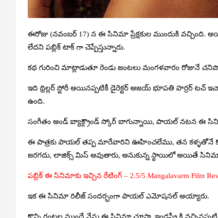
ఈరోజు (నవంబర్ 17) న ఈ సినిమా ప్రేక్షకుల ముందుకి వచ్చింది. అయ
లేదని పబ్లిక్ టాక్ గా చెప్పేస్తున్నారు.
కథ గురించి మాట్లాడుతూ రెండు జంటలు మంగళవారం రోజునే చనిప
ఇది థ్రిల్లర్ స్టోరీ అయినప్పటికీ డైరెక్టర్ అజయ్ భూపతి హర్రర్ టచ్ ఇచ్
ఉంది.
సంగీతం అండ్ బ్యాక్గ్రౌండ్ స్కోర్ బాగున్నాయి, పాయల్ నటన ఈ స
ఈ పాత్రకు పాయల్ తప్ప మారేవారిని ఊహించలేము, తన కళ్ళతోనే కొంత 
జరగదు, లాజిక్స్ మిస్ అవుతారు, అనుకున్న స్థాయిలో అయితే సినిమా 
పబ్లిక్ ఈ సినిమాకు ఇచ్చిన రేటింగ్ – 2.5/5 Mangalavarm Film Re
ఇక ఈ సినిమా రిలీజ్ సందర్భంగా పాయల్ ఎమోషనల్ అయ్యారు.
కొన్ని గంటల ముందే నేను ఈ సినిమా చూసా, ఇండస్ట్రీ కి వచ్చినప్పటి