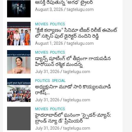
ఆసక్తి రేపుతున్న ‘అగధ’ ట్రైలర్
August 3, 2026
tagtelugu.com
MOVIES
POLITICS
“క్రేజీ కల్యాణం” సినిమా టీజర్ రిలీజ్ ఈవెంట్
లో సక్సెస్ ఫుల్ డైరెక్టర్ నందిని రెడ్డి
August 1, 2026
tagtelugu.com
MOVIES
POLITICS
డ్యాన్స్ షూటింగ్ లో తీవ్రంగా గాయపడిన
హీరోయిన్ రశ్మిక మందన్న
July 31, 2026
tagtelugu.com
POLITICS
SPECIAL
అధ్యక్షునిగా మూడో సారి కొయ్యలమూడి
రాకేష్‌…
July 31, 2026
tagtelugu.com
MOVIES
POLITICS
హైదరాబాద్‌లో ఘనంగా ‘స్పైడర్-మ్యాన్:
బ్రాండ్ న్యూ డే’ ప్రీమియర్
July 31, 2026
tagtelugu.com