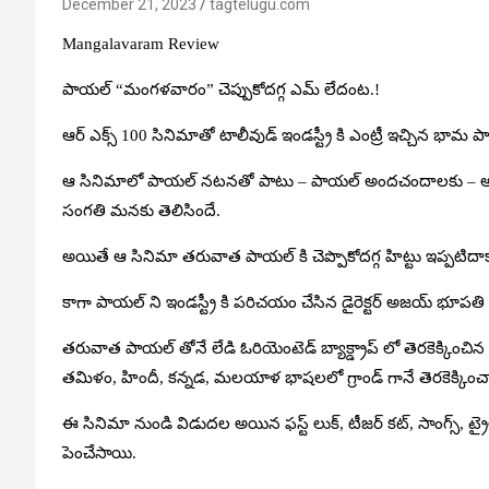
December 21, 2023
tagtelugu.com
Mangalavaram Review
పాయల్ “మంగళవారం” చెప్పుకోదగ్గ ఎమ్ లేదంట.!
ఆర్ ఎక్స్ 100 సినిమాతో టాలీవుడ్ ఇండస్ట్రీ కి ఎంట్రీ ఇచ్చిన భామ
ఆ సినిమాలో పాయల్ నటనతో పాటు – పాయల్ అందచందాలకు – అడ్డు చెప్
సంగతి మనకు తెలిసిందే.
అయితే ఆ సినిమా తరువాత పాయల్ కి చెప్పొకోదగ్గ హిట్టు ఇప్పటిదా
కాగా పాయల్ ని ఇండస్ట్రీ కి పరిచయం చేసిన డైరెక్టర్ అజయ్ భూపతి
తరువాత పాయల్ తోనే లేడి ఓరియెంటెడ్ బ్యాక్డ్రాప్ లో తెరకెక్కి
తమిళం, హిందీ, కన్నడ, మలయాళ భాషలలో గ్రాండ్ గానే తెరకెక్కించ
ఈ సినిమా నుండి విడుదల అయిన ఫస్ట్ లుక్, టీజర్ కట్, సాంగ్స్, ట్
పెంచేసాయి.