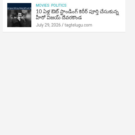
MOVIES
POLITICS
10 ఏళ్ల ఔట్ స్టాండింగ్ కెరీర్ పూర్తి చేసుకున్న
హీరో విజయ్ దేవరకొండ
July 29, 2026
tagtelugu.com