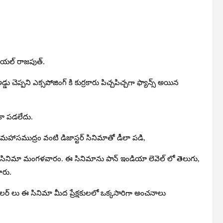
 పాయల్ రాజపుత్.
పని ఎక్సపోజింగ్ కి కుర్రకారు పిచ్చపిచ్చగా ఫ్యాన్స్ అయిన
కా పడలేదు.
 మహాసముద్రం వంటి డిజాస్టర్ సినిమాతో డీలా పడి,
ంచిన సినిమా మంగళవారం. ఈ సినిమాను పాన్ ఇండియా లెవెల్ లో తెలుగు,
ారు.
రైలర్ లు ఈ సినిమా మీద ప్రేక్షకులలో ఒక్కసారిగా అంచనాలు