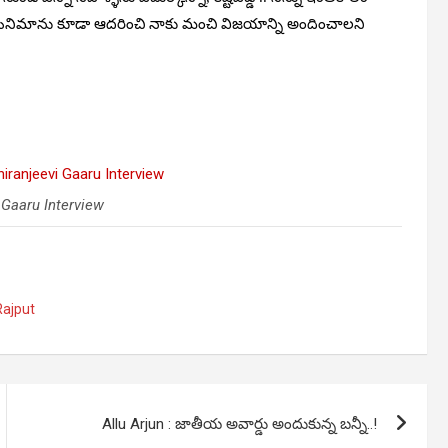
ం సినిమాను కూడా ఆదరించి నాకు మంచి విజయాన్ని అందించాలని
 Gaaru Interview
Rajput
Allu Arjun : జాతీయ అవార్డు అందుకున్న బన్నీ..!