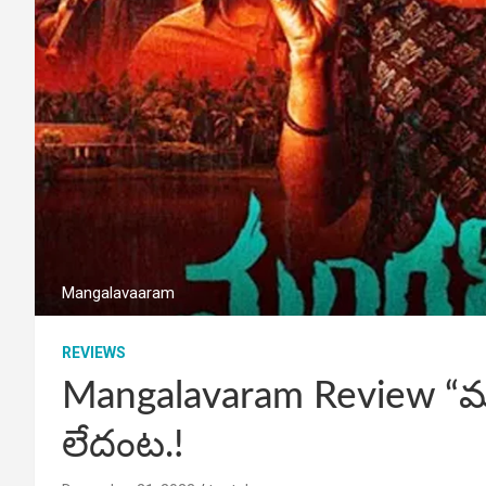
Mangalavaaram
REVIEWS
Mangalavaram Review “మం
లేదంట.!