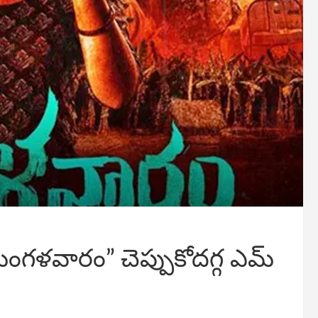
గళవారం” చెప్పుకోదగ్గ ఎమ్