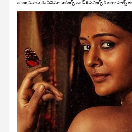
ఆ అంచనాలు ఈ సినిమా బుకింగ్స్ అండ్ ఓపెనింగ్స్ కి బాగా హెల్ప్ అ