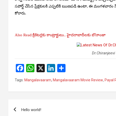
సపోర్ట్ చేసిన ప్రేక్షకులకి ఎప్పటికి ఋణపడి ఉంటా, ఈ మంగళవార
కోరారు.
Also Read:క్రికెటర్లకు కాంట్రాక్టులు.. హైదరాబాదీలకు బొనాంజా
Dr.Chiranjeevi
F
W
X
Li
S
a
h
n
h
Tags:
Mangalavaaram
,
Mangalavaaram Movie Review
,
Payal 
ce
at
ke
ar
b
s
dI
e
o
A
n
Post
o
p
Hello world!
navigation