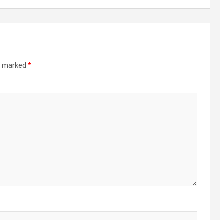
re marked
*