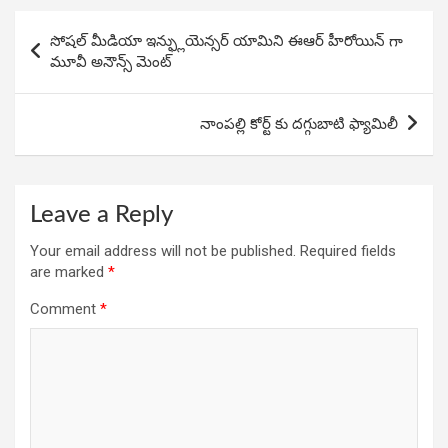
o
A
n
Post
o
p
సోషల్ మీడియా ఇన్ఫ్లుయెన్సర్ యామిని ఈఆర్ హీరోయిన్ గా
navigation
మూవీ అనౌన్స్ మెంట్
k
p
నాంపల్లి కోర్ట్ కు దగ్గుబాటి ఫ్యామిలీ
Leave a Reply
Your email address will not be published.
Required fields
are marked
*
Comment
*