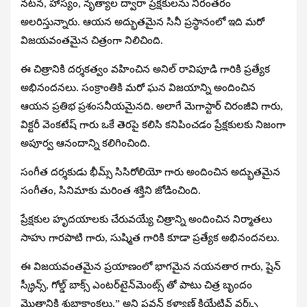
నటన, హాస్యం, నృత్యాల ద్వారా ప్రేక్షకులను నిరంతరం
అలరిస్తున్నారు. ఆయన అద్భుతమైన సినీ ప్రస్థానంలో ఇది మరో
విజయవంతమైన చిత్రంగా నిలిచింది.
ఈ చిత్రానికి దర్శకత్వం వహించిన అనిల్ రావిపూడి గారికి ప్రత్యేక
అభినందనలు. సంక్రాంతికి మరో ఘన విజయాన్ని అందించిన
ఆయన ప్రతిభ ప్రశంసనీయమైనది. అలాగే మెగాస్టార్ చిరంజీవి గారు,
విక్టరీ వెంకటేష్ గారు ఒకే తెరపై కలిసి కనిపించడం ప్రేక్షకులకు నిజంగా
అపూర్వ ఆనందాన్ని కలిగించింది.
సంగీత దర్శకుడు భీమ్స్ సిసిరోలియో గారు అందించిన అద్భుతమైన
సంగీతం, సినిమాకు మరింత శక్తిని జోడించింది.
ప్రేక్షకుల హృదయాలకు చేరువయ్యే చిత్రాన్ని అందించిన నిర్మాతలు
సాహు గారపాటి గారు, సుష్మిత గారికి కూడా ప్రత్యేక అభినందనలు.
ఈ విజయవంతమైన ప్రయాణంలో భాగమైన నయనతార గారు, షైన్
స్క్రీన్స్, గోల్డ్ బాక్స్ ఎంటర్‌టైన్‌మెంట్స్ తో పాటు చిత్ర బృందం
మొత్తానికి శుభాకాంక్షలు.” అని పవన్ కళ్యాణ్ క్రియేటివ్ వర్క్స్