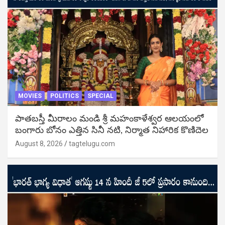
MOVIES
POLITICS
SPECIAL
పాతబస్తీ మీరాలం మండి శ్రీ మహంకాళేశ్వర ఆలయంలో
బంగారు బోనం ఎత్తిన సినీ నటి, నిర్మాత నిహారిక కొణిదెల
August 8, 2026
tagtelugu.com