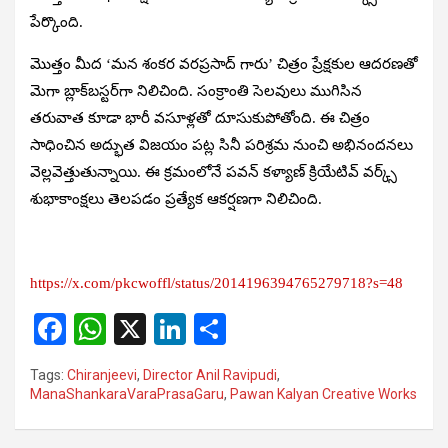
పేర్కొంది.
మొత్తం మీద ‘మన శంకర వరప్రసాద్ గారు’ చిత్రం ప్రేక్షకుల ఆదరణతో
మెగా బ్లాక్‌బస్టర్‌గా నిలిచింది. సంక్రాంతి సెలవులు ముగిసిన
తరువాత కూడా భారీ వసూళ్లతో దూసుకుపోతోంది. ఈ చిత్రం
సాధించిన అద్భుత విజయం పట్ల సినీ పరిశ్రమ నుంచి అభినందనలు
వెల్లవెత్తుతున్నాయి. ఈ క్రమంలోనే పవన్ కళ్యాణ్ క్రియేటివ్ వర్క్స్
శుభాకాంక్షలు తెలపడం ప్రత్యేక ఆకర్షణగా నిలిచింది.
https://x.com/pkcwoffl/status/2014196394765279718?s=48
F
W
X
Li
S
a
h
n
h
Tags:
Chiranjeevi
,
Director Anil Ravipudi
,
ce
at
ke
ar
ManaShankaraVaraPrasaGaru
,
Pawan Kalyan Creative Works
b
s
dI
e