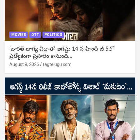
MOVIES
OTT
POLITICS
‘భారత్ భాగ్య విధాత’ ఆగష్టు 14 న హిందీ జీ 5లో
ప్రత్యేకంగా ప్రసారం కానుంది…
August 8, 2026
tagtelugu.com