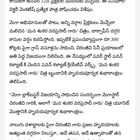
కానుకగా జనవరి 12న ప్రేక్షకుల ముందుకు వచ్చింది. ఈ సినిమాలో
విక్టరీ వెంకటేష్ ప్రత్యేక పాత్ర పోషించడం విశేషం.
మెగా అభిమానులతో పాటు, అన్ని వర్గాల ప్రేక్షకులు మెచ్చేలా
మలిచిన ‘మన శంకర వరప్రసాద్ గారు’ చిత్రం, బాక్సాఫీస్ దగ్గర
కాసుల వర్షం కురిపిస్తోంది. ఇప్పటికే ప్రపంచవ్యాప్తంగా రూ.300
కోట్లకు పైగా గ్రాస్ వసూళ్లను సాధించి, చిరంజీవి సినీ ప్రయాణంలో
అతి పెద్ద విజయంగా నిలిచింది. ఈ నేపథ్యంలో పవర్ స్టార్ పవన్
కళ్యాణ్ కి చెందిన పవన్ కళ్యాణ్ క్రియేటివ్ వర్క్స్, ‘మన శంకర
వరప్రసాద్ గారు’ చిత్ర బృందానికి హృదయపూర్వక శుభాకాంక్షలు
తెలిపింది.
“మెగా బ్లాక్‌బస్టర్ విజయాన్ని సాధించిన సందర్భంగా మెగాస్టార్
చిరంజీవి గారికి, అలాగే ‘మన శంకర వరప్రసాద్ గారు’ చిత్ర యూనిట్
మొత్తానికి హృదయపూర్వక శుభాకాంక్షలు.
నాలుగు దశాబ్దాలకు పైగా చిరంజీవి గారు ప్రజల హృదయాలకు
అత్యంత దగ్గరగా నిలుస్తూ.. అదే తపన, అదే ఉత్సాహంతో తన