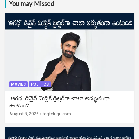
You may Missed
MOVIES
POLITICS
‘అగధ’ డివైన్ మిస్టిక్ థ్రిల్లర్‌గా చాలా అద్భుతంగా
ఉంటుంది
August 8, 2026
tagtelugu.com