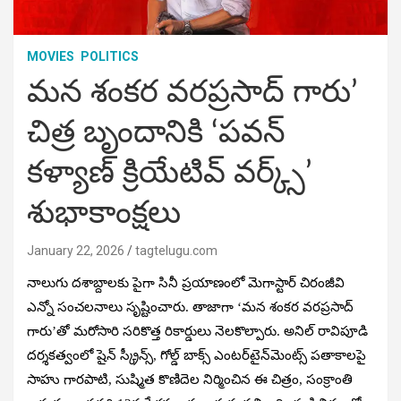
MOVIES
POLITICS
మన శంకర వరప్రసాద్ గారు’
చిత్ర బృందానికి ‘పవన్
కళ్యాణ్ క్రియేటివ్ వర్క్స్’
శుభాకాంక్షలు
January 22, 2026
tagtelugu.com
నాలుగు దశాబ్దాలకు పైగా సినీ ప్రయాణంలో మెగాస్టార్ చిరంజీవి
ఎన్నో సంచలనాలు సృష్టించారు. తాజాగా ‘మన శంకర వరప్రసాద్
గారు’తో మరోసారి సరికొత్త రికార్డులు నెలకొల్పారు. అనిల్ రావిపూడి
దర్శకత్వంలో షైన్ స్క్రీన్స్, గోల్డ్ బాక్స్ ఎంటర్‌టైన్‌మెంట్స్ పతాకాలపై
సాహు గారపాటి, సుష్మిత కొణిదెల నిర్మించిన ఈ చిత్రం, సంక్రాంతి