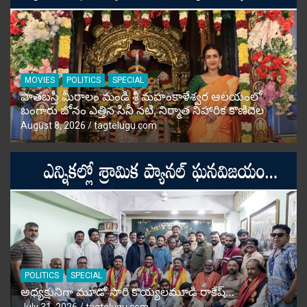
MOVIES
POLITICS
SPECIAL
పాతబస్తీ మీరాలం మండి శ్రీ మహంకాళేశ్వర ఆలయంలో
బంగారు బోనం ఎత్తిన సినీ నటి, నిర్మాత నిహారిక కొణిదెల
August 8, 2026
tagtelugu.com
POLITICS
SPECIAL
అధ్యక్షునిగా మూడో సారి కొయ్యలమూడి రాకేష్‌…