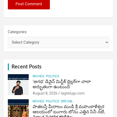
Categories
Recent Posts
MOVIES
POLITICS
‘అగధ’ డివైన్ మిస్టిక్ థ్రిల్లర్‌గా చాలా
అద్భుతంగా ఉంటుంది
August 8, 2026
tagtelugu.com
MOVIES
POLITICS
SPECIAL
పాతబస్తీ మీరాలం మండి శ్రీ మహంకాళేశ్వర
ఆలయంలో బంగారు బోనం ఎత్తిన సినీ నటి,