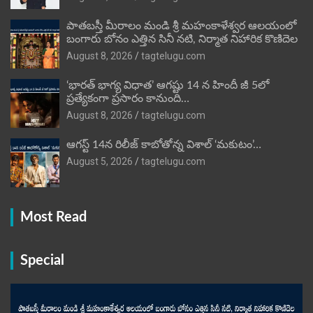
పాతబస్తీ మీరాలం మండి శ్రీ మహంకాళేశ్వర ఆలయంలో
బంగారు బోనం ఎత్తిన సినీ నటి, నిర్మాత నిహారిక కొణిదెల
August 8, 2026
tagtelugu.com
‘భారత్ భాగ్య విధాత’ ఆగష్టు 14 న హిందీ జీ 5లో
ప్రత్యేకంగా ప్రసారం కానుంది…
August 8, 2026
tagtelugu.com
ఆగస్ట్ 14న రిలీజ్ కాబోతోన్న విశాల్ ‘మకుటం’…
August 5, 2026
tagtelugu.com
Most Read
Special