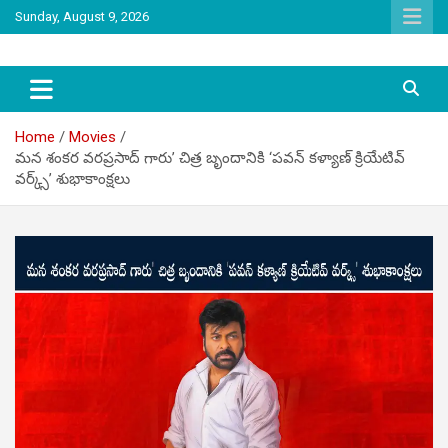
Skip
Sunday, August 9, 2026
to
content
latest tollywood news and gossip
Tag Telugu
Home
Movies
మన శంకర వరప్రసాద్ గారు’ చిత్ర బృందానికి ‘పవన్ కళ్యాణ్ క్రియేటివ్
వర్క్స్’ శుభాకాంక్షలు