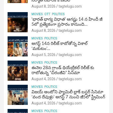
నిర్మాత నిహారిక కొణిదెల
August 8, 2026
tagtelugu.com
MOVIES
OTT
POLITICS
‘భారత్ భాగ్య విధాత’ ఆగష్టు 14 న హిందీ జీ
5లో ప్రత్యేకంగా ప్రసారం కానుంది…
August 8, 2026
tagtelugu.com
MOVIES
POLITICS
ఆగస్ట్ 14న రిలీజ్ కాబోతోన్న విశాల్
‘మకుటం’…
August 5, 2026
tagtelugu.com
MOVIES
POLITICS
ఈనెల 28న గ్రాండ్ థియేట్రికల్ రిలీజ్ కు
రాబోతున్న “చిరంజీవి” సినిమా
August 4, 2026
tagtelugu.com
MOVIES
POLITICS
విజ‌య్ ఆంటోని ఫ్యామిలీ బ్లాక్ బ‌స్ట‌ర్‌ సినిమా
‘వంద దేవుళ్లు’ ఆగస్ట్ 7 నుంచి జీ5లో స్ట్రీమింగ్
August 4, 2026
tagtelugu.com
MOVIES
POLITICS