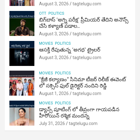
August 3, 2026
tagtelugu.com
OTT
POLITICS
బిగ్‌బాస్ ‘అగ్ని ప‌రీక్ష‌’ ప్రీమియర్ తేదిని అనౌన్స్
చేసి కళ్యాణ్ పడాల..
August 3, 2026
tagtelugu.com
MOVIES
POLITICS
ఆసక్తి రేపుతున్న ‘అగధ’ ట్రైలర్
August 3, 2026
tagtelugu.com
MOVIES
POLITICS
“క్రేజీ కల్యాణం” సినిమా టీజర్ రిలీజ్ ఈవెంట్
లో సక్సెస్ ఫుల్ డైరెక్టర్ నందిని రెడ్డి
August 1, 2026
tagtelugu.com
MOVIES
POLITICS
డ్యాన్స్ షూటింగ్ లో తీవ్రంగా గాయపడిన
హీరోయిన్ రశ్మిక మందన్న
July 31, 2026
tagtelugu.com