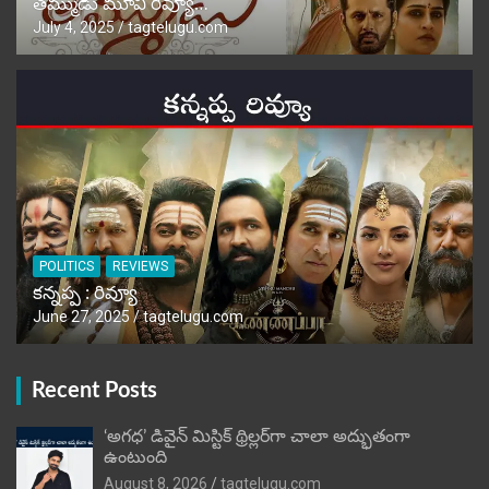
తమ్ముడు మూవీ రివ్యూ…
July 4, 2025
tagtelugu.com
POLITICS
REVIEWS
కన్నప్ప : రివ్యూ
June 27, 2025
tagtelugu.com
Recent Posts
‘అగధ’ డివైన్ మిస్టిక్ థ్రిల్లర్‌గా చాలా అద్భుతంగా
ఉంటుంది
August 8, 2026
tagtelugu.com