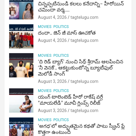
చిన్నప్పటినుండి కలలు కనేదాన్ని– హీరోయిన్‌
చమిందా వర్మ….
August 4, 2026
tagtelugu.com
MOVIES
POLITICS
దందా.. జెన్ జీ మాస్ ఊచకోత
August 4, 2026
tagtelugu.com
MOVIES
POLITICS
‘ది రెడ్ బ్యాగ్’ నుంచి సిధ్ శ్రీరామ్ ఆలపించిన
‘నీ వెనకే’.. ఆకట్టుకుంటోన్న బ్యూటీఫుల్
మెలోడీ సాంగ్
August 3, 2026
tagtelugu.com
MOVIES
POLITICS
యంగ్ టాలెంటెడ్ హీరో రాకేష్ వర్రే
“మాయలేడి” మూవీ గ్లింప్స్ రిలీజ్
August 3, 2026
tagtelugu.com
MOVIES
POLITICS
‘అగధ’లో అద్భుతమైన కథతో పాటు స్క్రీన్ ప్లే
కొత్తగా ఉంటుంది