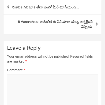
Post
o
p
నిజానికి సినిమాకి తేడా ఎంటో మీరే చూసేయండి….
navigation
k
p
8 Vasanthalu: అనంతిక ఈ సినిమాకు డబ్బు అక్కర్లేదని
చెప్పింది..
Leave a Reply
Your email address will not be published.
Required fields
are marked
*
Comment
*