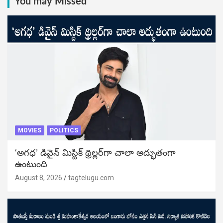
You may Missed
MOVIES
POLITICS
‘అగధ’ డివైన్ మిస్టిక్ థ్రిల్లర్‌గా చాలా అద్భుతంగా
ఉంటుంది
August 8, 2026
tagtelugu.com