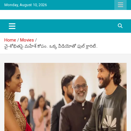
Skip
Monday, August 10, 2026
to
content
latest tollywood news and gossip
Tag Telugu
Home
Movies
చై-శోభితపై మహేశ్ కోపం.. ఒక్క వీడియోతో ఫుల్ క్లారిటీ..