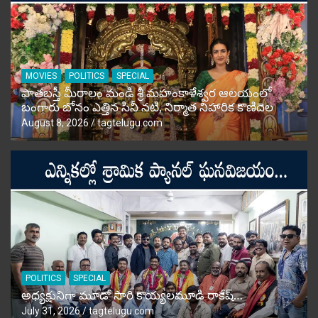
MOVIES
POLITICS
SPECIAL
పాతబస్తీ మీరాలం మండి శ్రీ మహంకాళేశ్వర ఆలయంలో
బంగారు బోనం ఎత్తిన సినీ నటి, నిర్మాత నిహారిక కొణిదెల
August 8, 2026
tagtelugu.com
POLITICS
SPECIAL
అధ్యక్షునిగా మూడో సారి కొయ్యలమూడి రాకేష్‌…
July 31, 2026
tagtelugu.com