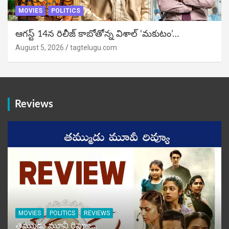
MOVIES
POLITICS
ఆగస్ట్ 14న రిలీజ్ కాబోతోన్న విశాల్ ‘మకుటం’…
August 5, 2026
tagtelugu.com
Reviews
MOVIES
POLITICS
REVIEWS
తమ్ముడు మూవీ రివ్యూ…