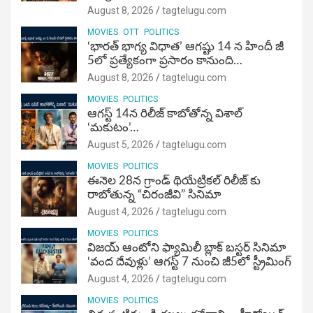
August 8, 2026
tagtelugu.com
MOVIES
OTT
POLITICS
‘భారత్ భాగ్య విధాత’ ఆగష్టు 14 న హిందీ జీ
5లో ప్రత్యేకంగా ప్రసారం కానుంది…
August 8, 2026
tagtelugu.com
MOVIES
POLITICS
ఆగస్ట్ 14న రిలీజ్ కాబోతోన్న విశాల్
‘మకుటం’…
August 5, 2026
tagtelugu.com
MOVIES
POLITICS
ఈనెల 28న గ్రాండ్ థియేట్రికల్ రిలీజ్ కు
రాబోతున్న “చిరంజీవి” సినిమా
August 4, 2026
tagtelugu.com
MOVIES
POLITICS
విజ‌య్ ఆంటోని ఫ్యామిలీ బ్లాక్ బ‌స్ట‌ర్‌ సినిమా
‘వంద దేవుళ్లు’ ఆగస్ట్ 7 నుంచి జీ5లో స్ట్రీమింగ్
August 4, 2026
tagtelugu.com
MOVIES
POLITICS