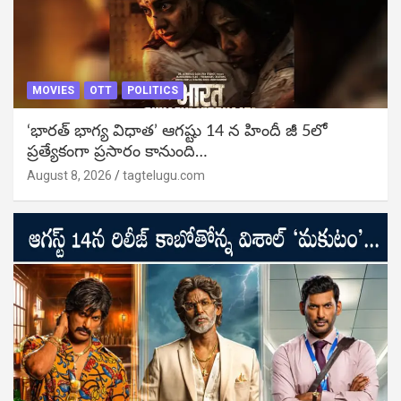
MOVIES
OTT
POLITICS
‘భారత్ భాగ్య విధాత’ ఆగష్టు 14 న హిందీ జీ 5లో
ప్రత్యేకంగా ప్రసారం కానుంది…
August 8, 2026
tagtelugu.com