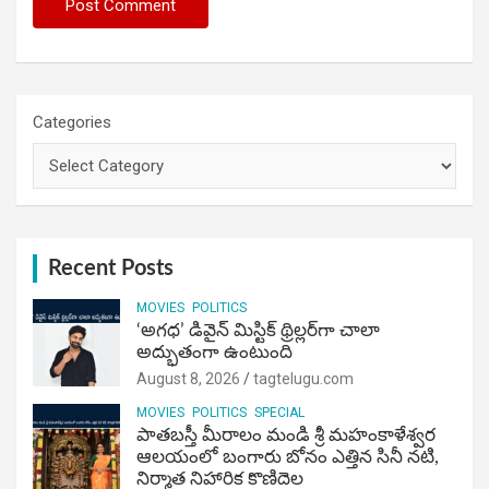
Categories
Recent Posts
MOVIES
POLITICS
‘అగధ’ డివైన్ మిస్టిక్ థ్రిల్లర్‌గా చాలా
అద్భుతంగా ఉంటుంది
August 8, 2026
tagtelugu.com
MOVIES
POLITICS
SPECIAL
పాతబస్తీ మీరాలం మండి శ్రీ మహంకాళేశ్వర
ఆలయంలో బంగారు బోనం ఎత్తిన సినీ నటి,
నిర్మాత నిహారిక కొణిదెల