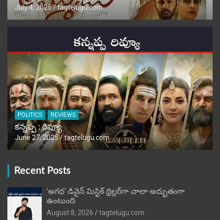
July 4, 2025
tagtelugu.com
POLITICS
REVIEWS
కన్నప్ప : రివ్యూ
June 27, 2025
tagtelugu.com
Recent Posts
‘అగధ’ డివైన్ మిస్టిక్ థ్రిల్లర్‌గా చాలా అద్భుతంగా
ఉంటుంది
August 8, 2026
tagtelugu.com