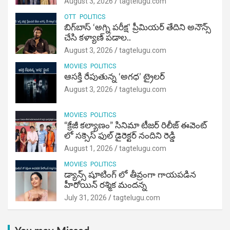
August 3, 2026
tagtelugu.com
OTT
POLITICS
బిగ్‌బాస్ ‘అగ్ని ప‌రీక్ష‌’ ప్రీమియర్ తేదిని అనౌన్స్
చేసి కళ్యాణ్ పడాల..
August 3, 2026
tagtelugu.com
MOVIES
POLITICS
ఆసక్తి రేపుతున్న ‘అగధ’ ట్రైలర్
August 3, 2026
tagtelugu.com
MOVIES
POLITICS
“క్రేజీ కల్యాణం” సినిమా టీజర్ రిలీజ్ ఈవెంట్
లో సక్సెస్ ఫుల్ డైరెక్టర్ నందిని రెడ్డి
August 1, 2026
tagtelugu.com
MOVIES
POLITICS
డ్యాన్స్ షూటింగ్ లో తీవ్రంగా గాయపడిన
హీరోయిన్ రశ్మిక మందన్న
July 31, 2026
tagtelugu.com