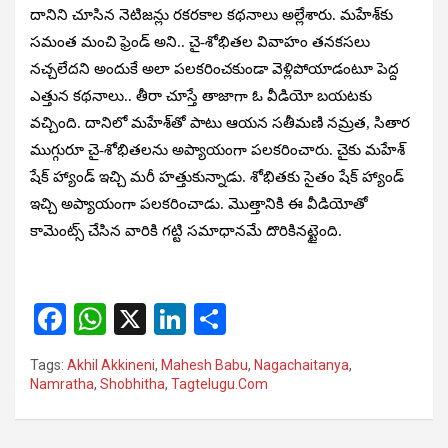
దానిని చూసిన నెటిజన్లు రకరకాల కథనాలు అల్లేశారు. మహేశ్‌కు
సమంత మంచి ఫ్రెండ్ అని.. చై-శోభితల వివాహం తనకసలు
నచ్చలేదని అందుకే అలా పలకరించకుండా వెళ్లిపోయాడంటూ పెద్ద
ఎత్తున కథనాలు.. తీరా చూస్తే తాజాగా ఓ వీడియో బయటకు
వచ్చింది. దానిలో మహేశ్‌తో పాటు ఆయన సతీమణి నమ్రత, సితార
ముగ్గురూ చై-శోభితలను అప్యాయంగా పలకరించారు. చైకు మహేశ్
షేక్ హ్యాండ్ ఇచ్చి మరీ హత్తుకున్నాడు. శోభితకు సైతం షేక్ హ్యాండ్
ఇచ్చి అప్యాయంగా పలకరించాడు. మొత్తానికి ఈ వీడియోతో
కామెంట్స్ చేసిన వారికి గట్టి సమాధానమే దొరికినట్టైంది.
F
W
X
Li
S
a
h
n
h
Tags:
Akhil Akkineni
,
Mahesh Babu
,
Nagachaitanya
,
ce
at
ke
ar
Namratha
,
Shobhitha
,
Tagtelugu.Com
b
s
dI
e
o
A
n