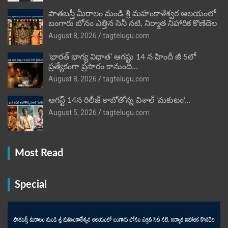
పాతబస్తీ మీరాలం మండి శ్రీ మహంకాళేశ్వర ఆలయంలో
బంగారు బోనం ఎత్తిన సినీ నటి, నిర్మాత నిహారిక కొణిదెల
August 8, 2026
tagtelugu.com
‘భారత్ భాగ్య విధాత’ ఆగష్టు 14 న హిందీ జీ 5లో
ప్రత్యేకంగా ప్రసారం కానుంది…
August 8, 2026
tagtelugu.com
ఆగస్ట్ 14న రిలీజ్ కాబోతోన్న విశాల్ ‘మకుటం’…
August 5, 2026
tagtelugu.com
Most Read
Special