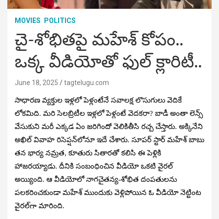
MOVIES
POLITICS
చై-శోభితపై మహేశ్ కోపం..
ఒక్క వీడియోతో ఫుల్ క్లారిటీ..
June 18, 2025
tagtelugu.com
సాధారణ వ్యక్తుల ఇళ్లలో పెళ్లంటేనే సవాలక్ష లొసుగులు వెదికే
లోకమిది. మరి సెలబ్రిటీల ఇళ్లలో పెళ్లంటే వెదకరా? బాడీ అంతా లెన్స్
వేసుకుని మరీ ఎక్కడ ఏం జరిగిందో వెలికితీసి రచ్చ చేస్తారు. అక్కినేని
అఖిల్ వివాహ రిసెప్షన్‌లోనూ ఇదే చేశారు. సూపర్ స్టార్ మహేశ్ బాబు
తన భార్య నమ్రత, కూతురు సితారతో కలిసి ఈ పెళ్లికి
హాజరయ్యాడు. దీనికి సంబంధించిన వీడియో ఒకటి వైరల్
అయ్యింది. ఆ వీడియోలో నాగచైతన్య-శోభిత దంపతులను
పలకరించకుండా మహేశ్ ముందుకు వెళ్లిపోయిన ఓ వీడియో నెట్టింట
వైరల్‌గా మారింది.