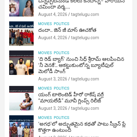
చిన్నప్పటినుండి కలలు కనేదాన్ని– హీరోయిన్‌
చమిందా వర్మ….
August 4, 2026
tagtelugu.com
MOVIES
POLITICS
దందా.. జెన్ జీ మాస్ ఊచకోత
August 4, 2026
tagtelugu.com
MOVIES
POLITICS
‘ది రెడ్ బ్యాగ్’ నుంచి సిధ్ శ్రీరామ్ ఆలపించిన
‘నీ వెనకే’.. ఆకట్టుకుంటోన్న బ్యూటీఫుల్
మెలోడీ సాంగ్
August 3, 2026
tagtelugu.com
MOVIES
POLITICS
యంగ్ టాలెంటెడ్ హీరో రాకేష్ వర్రే
“మాయలేడి” మూవీ గ్లింప్స్ రిలీజ్
August 3, 2026
tagtelugu.com
MOVIES
POLITICS
‘అగధ’లో అద్భుతమైన కథతో పాటు స్క్రీన్ ప్లే
కొత్తగా ఉంటుంది