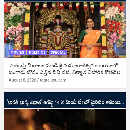
MOVIES
POLITICS
SPECIAL
పాతబస్తీ మీరాలం మండి శ్రీ మహంకాళేశ్వర ఆలయంలో
బంగారు బోనం ఎత్తిన సినీ నటి, నిర్మాత నిహారిక కొణిదెల
August 8, 2026
tagtelugu.com