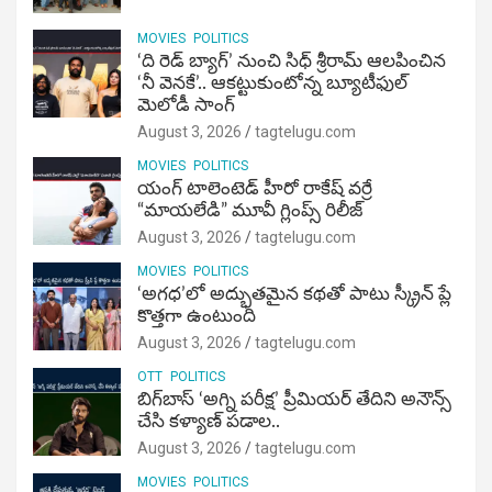
MOVIES
POLITICS
‘ది రెడ్ బ్యాగ్’ నుంచి సిధ్ శ్రీరామ్ ఆలపించిన
‘నీ వెనకే’.. ఆకట్టుకుంటోన్న బ్యూటీఫుల్
మెలోడీ సాంగ్
August 3, 2026
tagtelugu.com
MOVIES
POLITICS
యంగ్ టాలెంటెడ్ హీరో రాకేష్ వర్రే
“మాయలేడి” మూవీ గ్లింప్స్ రిలీజ్
August 3, 2026
tagtelugu.com
MOVIES
POLITICS
‘అగధ’లో అద్భుతమైన కథతో పాటు స్క్రీన్ ప్లే
కొత్తగా ఉంటుంది
August 3, 2026
tagtelugu.com
OTT
POLITICS
బిగ్‌బాస్ ‘అగ్ని ప‌రీక్ష‌’ ప్రీమియర్ తేదిని అనౌన్స్
చేసి కళ్యాణ్ పడాల..
August 3, 2026
tagtelugu.com
MOVIES
POLITICS