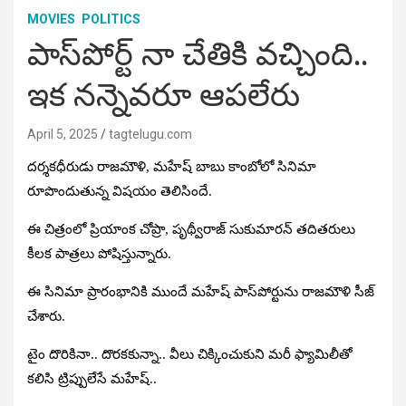
MOVIES
POLITICS
పాస్‌పోర్ట్‌ నా చేతికి వచ్చింది..
ఇక నన్నెవరూ ఆపలేరు
April 5, 2025
tagtelugu.com
దర్శకధీరుడు రాజమౌళి, మహేష్‌ బాబు కాంబోలో సినిమా
రూపొందుతున్న విషయం తెలిసిందే.
ఈ చిత్రంలో ప్రియాంక చోప్రా, పృథ్వీరాజ్‌ సుకుమారన్‌ తదితరులు
కీలక పాత్రలు పోషిస్తున్నారు.
ఈ సినిమా ప్రారంభానికి ముందే మహేష్‌ పాస్‌పోర్టును రాజమౌళి సీజ్‌
చేశారు.
టైం దొరికినా.. దొరకకున్నా.. వీలు చిక్కించుకుని మరీ ఫ్యామిలీతో
కలిసి ట్రిప్పులేసే మహేష్‌..