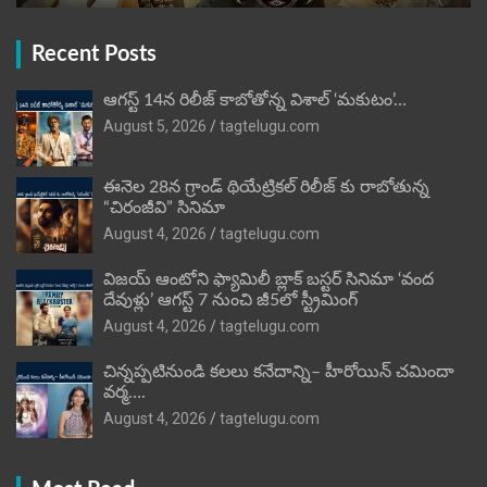
Recent Posts
ఆగస్ట్ 14న రిలీజ్ కాబోతోన్న విశాల్ ‘మకుటం’…
August 5, 2026
tagtelugu.com
ఈనెల 28న గ్రాండ్ థియేట్రికల్ రిలీజ్ కు రాబోతున్న
“చిరంజీవి” సినిమా
August 4, 2026
tagtelugu.com
విజ‌య్ ఆంటోని ఫ్యామిలీ బ్లాక్ బ‌స్ట‌ర్‌ సినిమా ‘వంద
దేవుళ్లు’ ఆగస్ట్ 7 నుంచి జీ5లో స్ట్రీమింగ్
August 4, 2026
tagtelugu.com
చిన్నప్పటినుండి కలలు కనేదాన్ని– హీరోయిన్‌ చమిందా
వర్మ….
August 4, 2026
tagtelugu.com