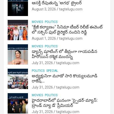
ఆసక్తి రేపుతున్న ‘అగధ’ ట్రైలర్
August 3, 2026
tagtelugu.com
MOVIES
POLITICS
“క్రేజీ కల్యాణం” సినిమా టీజర్ రిలీజ్ ఈవెంట్
లో సక్సెస్ ఫుల్ డైరెక్టర్ నందిని రెడ్డి
August 1, 2026
tagtelugu.com
MOVIES
POLITICS
డ్యాన్స్ షూటింగ్ లో తీవ్రంగా గాయపడిన
హీరోయిన్ రశ్మిక మందన్న
July 31, 2026
tagtelugu.com
POLITICS
SPECIAL
అధ్యక్షునిగా మూడో సారి కొయ్యలమూడి
రాకేష్‌…
July 31, 2026
tagtelugu.com
MOVIES
POLITICS
హైదరాబాద్‌లో ఘనంగా ‘స్పైడర్-మ్యాన్:
బ్రాండ్ న్యూ డే’ ప్రీమియర్
July 31, 2026
tagtelugu.com