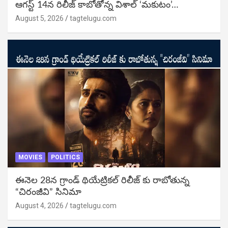
ఆగస్ట్ 14న రిలీజ్ కాబోతోన్న విశాల్ ‘మకుటం’…
August 5, 2026
tagtelugu.com
MOVIES
POLITICS
ఈనెల 28న గ్రాండ్ థియేట్రికల్ రిలీజ్ కు రాబోతున్న
“చిరంజీవి” సినిమా
August 4, 2026
tagtelugu.com