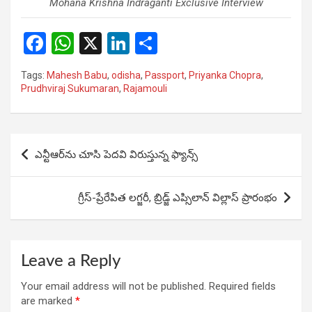
Mohana Krishna Indraganti Exclusive Interview
F
W
X
Li
S
a
h
n
h
Tags:
Mahesh Babu
,
odisha
,
Passport
,
Priyanka Chopra
,
ce
at
ke
ar
Prudhviraj Sukumaran
,
Rajamouli
b
s
dI
e
o
A
n
Post
o
p
ఎన్టీఆర్‌ను చూసి పెదవి విరుస్తున్న ఫ్యాన్స్‌
navigation
k
p
గ్రీస్-ప్రేరేపిత లగ్జరీ, బ్రిడ్జ్ ఎప్సిలాన్ విల్లాస్ ప్రారంభం
Leave a Reply
Your email address will not be published.
Required fields
are marked
*