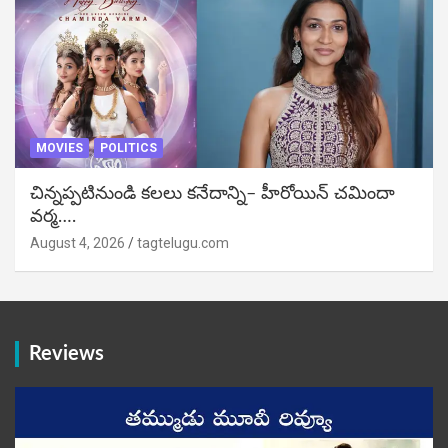
MOVIES
POLITICS
చిన్నప్పటినుండి కలలు కనేదాన్ని– హీరోయిన్‌ చమిందా
వర్మ….
August 4, 2026
tagtelugu.com
Reviews