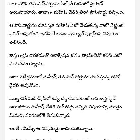
రాజ మౌళి తన పాస్‌పోర్టును సీజ్‌ చేయడంతో సైలెంట్‌
అయిపోయారు. తాజాగా మహేష్‌ చేతికి తిరిగి పాస్‌పోర్టు వచ్చింది.
ఆ పాస్‌పోర్టును చూపిస్తూ మహేష్‌ ఎటో వెళుతున్న ఫోటో నెట్టింట
వైరల్‌ అవుతోంది. ఇటీవలే ఒడిశా షెడ్యూల్‌ పూరై్తన విషయం
తెలిసిందే.
కాస్త గ్యాప్‌ దొరకడంతో రిలాక్సేషన్‌ కోసం ఫ్యామిలీతో కలిసి ఎటో
పయనమయ్యాడు.
అలా వెళ్లే క్రమంలో మహేష్‌ తన పాస్‌పోర్టును చూపిస్తున్న ఫోటో
వైరల్‌ అవుతోంది.
మొత్తానికి మహేష్‌ ఏదో కన్వే చేద్దామనుకుంటే అది కాస్తా సైడ్‌
అయిపోయి మహేష్‌ చేతికి పాస్‌పోర్టు వచ్చిన విషయాన్ని మాత్రం
మీమర్స్‌ పరిగణలోకి తీసుకున్నారు.
అంతే.. మీమ్స్‌ ఈ విషయమై ఊపందుకున్నాయి.