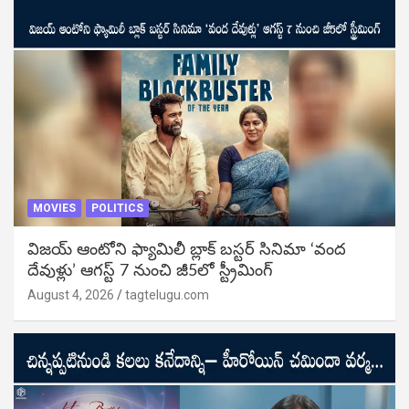
MOVIES
POLITICS
విజ‌య్ ఆంటోని ఫ్యామిలీ బ్లాక్ బ‌స్ట‌ర్‌ సినిమా ‘వంద
దేవుళ్లు’ ఆగస్ట్ 7 నుంచి జీ5లో స్ట్రీమింగ్
August 4, 2026
tagtelugu.com