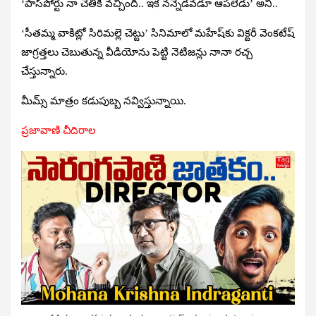
‘పాస్‌పోర్టు నా చేతికి వచ్చింది.. ఇక నన్నెడవడూ ఆపలేడు’ అని..
‘సీతమ్మ వాకిట్లో సిరిమల్లె చెట్టు’ సినిమాలో మహేష్‌కు విక్టరీ వెంకటేష్‌
జాగ్రత్తలు చెబుతున్న వీడియోను పెట్టి నెటిజన్లు నానా రచ్చ
చేస్తున్నారు.
మీమ్స్‌ మాత్రం కడుపుబ్బ నవ్విస్తున్నాయి.
ప్రజావాణి చీదిరాల