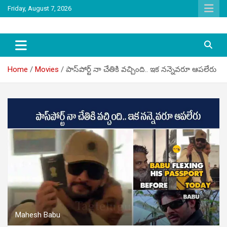
Skip
Friday, August 7, 2026
to
content
latest tollywood news and gossip
Tag Telugu
Home
Movies
పాస్‌పోర్ట్‌ నా చేతికి వచ్చింది.. ఇక నన్నెవరూ ఆపలేరు
Mahesh Babu