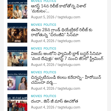
MOVIES
POLITICS
ఆగస్ట్ 14న రిలీజ్ కాబోతోన్న విశాల్
‘మకుటం’…
August 5, 2026
tagtelugu.com
MOVIES
POLITICS
ఈనెల 28న గ్రాండ్ థియేట్రికల్ రిలీజ్ కు
రాబోతున్న “చిరంజీవి” సినిమా
August 4, 2026
tagtelugu.com
MOVIES
POLITICS
విజ‌య్ ఆంటోని ఫ్యామిలీ బ్లాక్ బ‌స్ట‌ర్‌ సినిమా
‘వంద దేవుళ్లు’ ఆగస్ట్ 7 నుంచి జీ5లో స్ట్రీమింగ్
August 4, 2026
tagtelugu.com
MOVIES
POLITICS
చిన్నప్పటినుండి కలలు కనేదాన్ని– హీరోయిన్‌
చమిందా వర్మ….
August 4, 2026
tagtelugu.com
MOVIES
POLITICS
దందా.. జెన్ జీ మాస్ ఊచకోత
August 4, 2026
tagtelugu.com