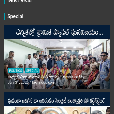
Most Read
Special
POLITICS
SPECIAL
అధ్యక్షునిగా మూడో సారి కొయ్యలమూడి రాకేష్‌…
July 31, 2026
tagtelugu.com