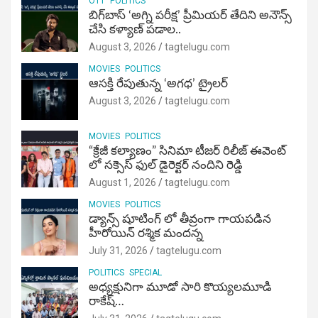
OTT
POLITICS
బిగ్‌బాస్ ‘అగ్ని ప‌రీక్ష‌’ ప్రీమియర్ తేదిని అనౌన్స్
చేసి కళ్యాణ్ పడాల..
August 3, 2026
tagtelugu.com
MOVIES
POLITICS
ఆసక్తి రేపుతున్న ‘అగధ’ ట్రైలర్
August 3, 2026
tagtelugu.com
MOVIES
POLITICS
“క్రేజీ కల్యాణం” సినిమా టీజర్ రిలీజ్ ఈవెంట్
లో సక్సెస్ ఫుల్ డైరెక్టర్ నందిని రెడ్డి
August 1, 2026
tagtelugu.com
MOVIES
POLITICS
డ్యాన్స్ షూటింగ్ లో తీవ్రంగా గాయపడిన
హీరోయిన్ రశ్మిక మందన్న
July 31, 2026
tagtelugu.com
POLITICS
SPECIAL
అధ్యక్షునిగా మూడో సారి కొయ్యలమూడి
రాకేష్‌…