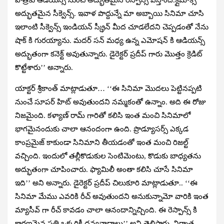
అద్భుతమైన సీక్వెన్స్. ఇవాళ పొద్దున్నే మా అబ్బాయి సినిమా చూసి
ఇలాంటి సీక్వెన్స్ ఇండియన్ స్క్రీన్ మీద చూడలేదని చెప్పడంతో నేను
షాక్ కి గురయ్యాను. మదర్ సన్ మధ్య ఉన్న ఎమోషన్ కి ఆడియన్స్
అద్భుతంగా కనెక్ట్ అవుతున్నారు. డైరెక్టర్ ప్రదీప్ గారు మొత్తం క్రెడిట్
కొట్టేశారు’’ అన్నారు.
యాక్టర్ శ్రీకాంత్ మాట్లాడుతూ… ‘‘ఈ సినిమా మొదలు పెట్టినప్పటి
నుంచే సూపర్ హిట్ అవుతుందని నమ్మకంతో ఉన్నాం. అది ఈ రోజు
నిజమైంది. కళ్యాణ్ రామ్ గారితో కలిసి ఇంత మంచి సినిమాలో
భాగమైనందుకు చాలా ఆనందంగా ఉంది. ప్రొడ్యూసర్స్ ఎక్కడ
కాంప్రమైజ్ కాకుండా సినిమాని తీయడంతో ఇంత మంచి రిజల్ట్
వచ్చింది. ఇందులో తల్లీకొడుకుల సెంటిమెంటు, కొడుకు బాధ్యతను
అద్భుతంగా చూపించారు. ఫ్యామిలీ అంతా కలిసి చూసే సినిమా
ఇది’’ అని అన్నారు. డైరెక్టర్ ప్రదీప్ చిలుకూరి మాట్లాడుతూ.. ‘‘ఈ
సినిమా మేము ఎవరికి రీచ్ అవుతుందని అనుకున్నామో వారికి ఇంత
మ్యాసీవ్ గా రీచ్ కావడం చాలా ఆనందాన్నిచ్చింది. ఈ రెస్పాన్స్ కి
కారణమైన ప్రతి ఒక్కరికీ ధన్యవాదాలు’’ అని తెలిపారు. నిర్మాత