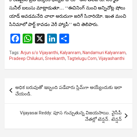
సునీల్ బలుసు మాట్లాడుతూ… ‘‘ఈవినింగ్ నుంచి అన్నిచోట్ల షోలు
యాడ్ అవడమనేది చాలా అరుదుగా జరిగే సినారియో. ఇంత మంచి
సినిమాలో పార్ట్ కావడం వెరీ హ్యాపీ’’ అని తెలిపారు.
F
W
X
Li
S
a
h
n
h
Tags:
Arjun s/o Vijayanthi
,
Kalyanram
,
Nandamuri Kalyanram
,
ce
at
ke
ar
Pradeep Chilukuri
,
Sreekanth
,
Tagtelugu.Com
,
Vijayashanthi
b
s
dI
e
o
A
n
Post
o
p
అధిక బరువుతో ఇబ్బంది పడేవారు స్లిమ్‌గా అయ్యేందుకు ఇలా
navigation
చేయండి..
k
p
Vijayasai Reddy: పూస గుచ్చుతున్న విజయసాయి.. వైసీపీ
నేతల్లో టెన్షన్.. టెన్షన్