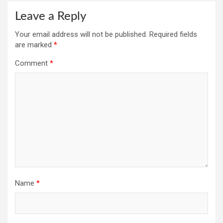
Leave a Reply
Your email address will not be published.
Required fields
are marked
*
Comment
*
Name
*