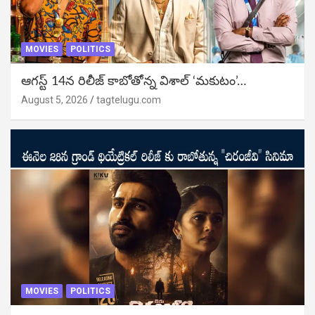
MOVIES
POLITICS
ఆగస్ట్ 14న రిలీజ్ కాబోతోన్న విశాల్ ‘మకుటం’…
August 5, 2026
tagtelugu.com
MOVIES
POLITICS