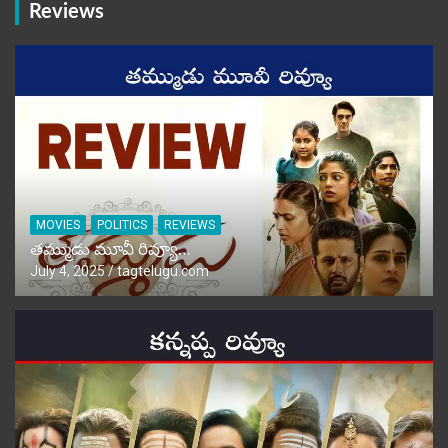
Reviews
MOVIES
POLITICS
REVIEWS
తమ్ముడు మూవీ రివ్యూ…
July 4, 2025
tagtelugu.com