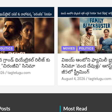
OLITICS
MOVIES
POLITICS
్రాండ్ థియేట్రికల్ రిలీజ్ కు
విజ‌య్ ఆంటోని ఫ్యామిలీ బ్లాక్ 
 “చిరంజీవి” సినిమా
సినిమా ‘వంద దేవుళ్లు’ ఆగస్ట
జీ5లో స్ట్రీమింగ్
026
tagtelugu.com
August 4, 2026
tagtelugu.com
Posts
Most Read