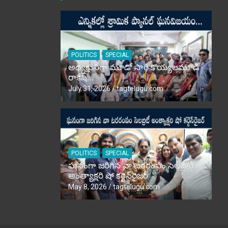
POLITICS
SPECIAL
అధ్యక్షునిగా మూడో సారి కొయ్యలమూడి
రాకేష్‌…
July 31, 2026
tagtelugu.com
POLITICS
SPECIAL
ఘనంగా జరిగిన వా టరరంపం సెలబ్రిటీ
అంత్యాక్షరి షో కర్టెన్‌రైజర్‌
May 8, 2026
tagtelugu.com