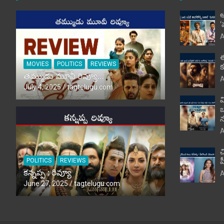
ఆ
‘
A
ఈ
MOVIES
POLITICS
REVIEWS
క
తమ్ముడు మూవీ రివ్యూ…
A
July 4, 2025
tagtelugu.com
వ
బ
న
A
చ
POLITICS
REVIEWS
హ
కన్నప్ప : రివ్యూ
A
June 27, 2025
tagtelugu.com