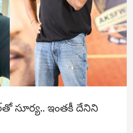
ర్‌తో సూర్య.. ఇంతకీ దేనిని