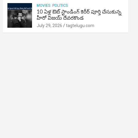
MOVIES
POLITICS
10 ఏళ్ల ఔట్ స్టాండింగ్ కెరీర్ పూర్తి చేసుకున్న
హీరో విజయ్ దేవరకొండ
July 29, 2026
tagtelugu.com