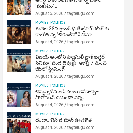
ఆగస్ట్ 14న రిలీజ్ కాబోతోన్న విశాల్
‘మకుటం’…
August 5, 2026
tagtelugu.com
MOVIES
POLITICS
ఈనెల 28న గ్రాండ్ థియేట్రికల్ రిలీజ్ కు
రాబోతున్న “చిరంజీవి” సినిమా
August 4, 2026
tagtelugu.com
MOVIES
POLITICS
విజ‌య్ ఆంటోని ఫ్యామిలీ బ్లాక్ బ‌స్ట‌ర్‌
సినిమా ‘వంద దేవుళ్లు’ ఆగస్ట్ 7 నుంచి
జీ5లో స్ట్రీమింగ్
August 4, 2026
tagtelugu.com
MOVIES
POLITICS
చిన్నప్పటినుండి కలలు కనేదాన్ని–
హీరోయిన్‌ చమిందా వర్మ….
August 4, 2026
tagtelugu.com
MOVIES
POLITICS
దందా.. జెన్ జీ మాస్ ఊచకోత
August 4, 2026
tagtelugu.com