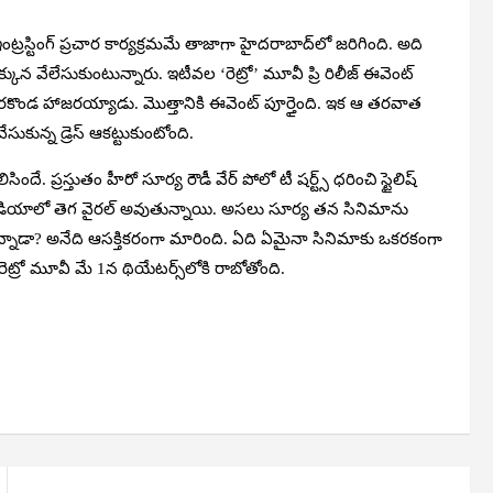
ఇంట్రస్టింగ్ ప్రచార కార్యక్రమమే తాజాగా హైదరాబాద్‌లో జరిగింది. అది
 వేలేసుకుంటున్నారు. ఇటీవల ‘రెట్రో’ మూవీ ప్రి రిలీజ్ ఈవెంట్
రకొండ హాజరయ్యాడు. మొత్తానికి ఈవెంట్ పూర్తైంది. ఇక ఆ తరవాత
సుకున్న డ్రెస్ ఆకట్టుకుంటోంది.
ందే. ప్రస్తుతం హీరో సూర్య రౌడీ వేర్ పోలో టీ షర్ట్స్ ధరించి స్టైలిష్
షల్ మీడియాలో తెగ వైరల్ అవుతున్నాయి. అసలు సూర్య తన సినిమాను
స్తున్నాడా? అనేది ఆసక్తికరంగా మారింది. ఏది ఏమైనా సినిమాకు ఒకరకంగా
రెట్రో మూవీ మే 1న థియేటర్స్‌లోకి రాబోతోంది.