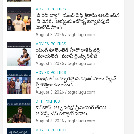
MOVIES
POLITICS
‘ది రెడ్ బ్యాగ్’ నుంచి సిధ్ శ్రీరామ్ ఆలపించిన
‘నీ వెనకే’.. ఆకట్టుకుంటోన్న బ్యూటీఫుల్
మెలోడీ సాంగ్
August 3, 2026
tagtelugu.com
MOVIES
POLITICS
యంగ్ టాలెంటెడ్ హీరో రాకేష్ వర్రే
“మాయలేడి” మూవీ గ్లింప్స్ రిలీజ్
August 3, 2026
tagtelugu.com
MOVIES
POLITICS
‘అగధ’లో అద్భుతమైన కథతో పాటు స్క్రీన్
ప్లే కొత్తగా ఉంటుంది
August 3, 2026
tagtelugu.com
OTT
POLITICS
బిగ్‌బాస్ ‘అగ్ని ప‌రీక్ష‌’ ప్రీమియర్ తేదిని
అనౌన్స్ చేసి కళ్యాణ్ పడాల..
August 3, 2026
tagtelugu.com
MOVIES
POLITICS