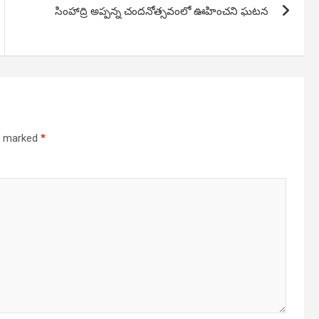
సింహాద్రి అప్పన్న చందనోత్సవంలో ఊహించని ఘటన
re marked
*