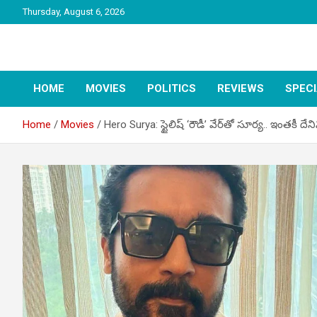
Skip
Thursday, August 6, 2026
to
content
latest tollywood news and gossip
Tag Telugu
HOME
MOVIES
POLITICS
REVIEWS
SPEC
Home
Movies
Hero Surya: స్టైలిష్ ‘రౌడీ’ వేర్‌తో సూర్య.. ఇంతకీ దేనిన