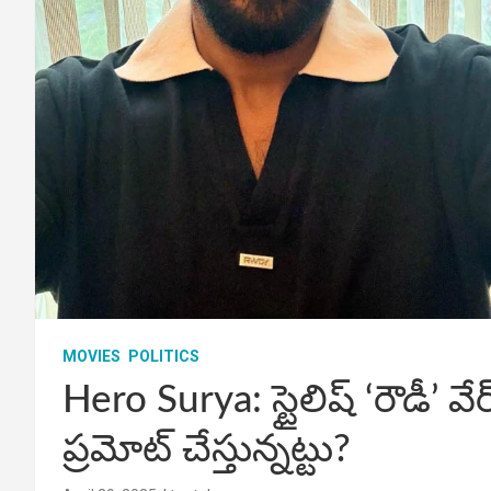
MOVIES
POLITICS
Hero Surya: స్టైలిష్ ‘రౌడీ’ వే
ప్రమోట్ చేస్తున్నట్టు?