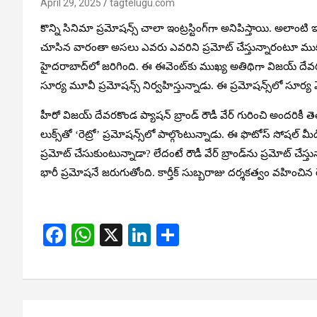
April 29, 2025
tagtelugu.com
కొన్ని సినిమా ప్రమోషన్స్ చాలా ఇంట్రస్టింగ్‌గా అనిపిస్తాయి. అలాంటి 
చూసిన వారంతా అసలు ఎవరు ఎవరిని ప్రమోట్ చేస్తున్నారంటూ ముక్కున
హైదరాబాద్‌లో జరిగింది. ఈ ఈవెంట్‌కు ముఖ్య అతిథిగా విజయ్ దేవ
సూర్య మూవీ ప్రమోషన్స్‌ నిర్వహిస్తున్నాడు. ఈ ప్రమోషన్స్‌లో సూర్య వే
హీరో విజయ్ దేవరకొండ ప్యాషన్ బ్రాండ్ రౌడీ వేర్ గురించి అందరికీ తెలిసి
లుక్స్‌తో ‘రెట్రో’ ప్రమోషన్స్‌లో పాల్గొంటున్నాడు. ఈ ఫొటోస్ సో
ప్రమోట్ చేసుకుంటున్నాడా? లేదంటే రౌడీ వేర్ బ్రాండ్‌ను ప్రమోట్ చే
భారీ ప్రమోషనే జరుగుతోంది. కార్తీక్ సుబ్బరాజు దర్శకత్వం వహించిన 
F
W
X
Li
S
a
h
n
h
ce
at
ke
ar
b
s
dI
e
Post