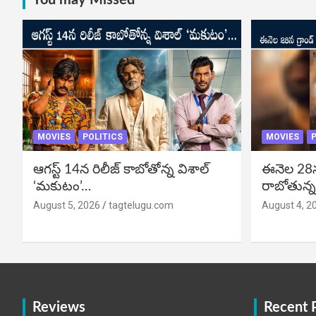
MOVIES
POLITICS
MOVIES
P
ఆగస్ట్ 14న రిలీజ్ కాబోతోన్న విశాల్
ఈనెల 28న గ
‘మకుటం’…
రాబోతున్న
August 5, 2026
tagtelugu.com
August 4, 2
Reviews
Recent 