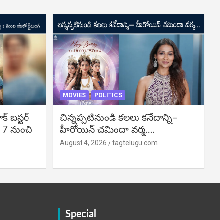
MOVIES
POLITICS
బ‌స్ట‌ర్‌
చిన్నప్పటినుండి కలలు కనేదాన్ని–
్ 7 నుంచి
హీరోయిన్‌ చమిందా వర్మ….
August 4, 2026
tagtelugu.com
Special