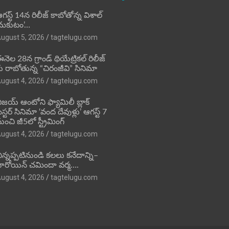
గస్ట్ 14న రిలీజ్ కాబోతోన్న విశాల్
మకుటం’…
ugust 5, 2026
tagtelugu.com
నెల 28న గ్రాండ్ థియేట్రికల్ రిలీజ్
ు రాబోతున్న “చిరంజీవి” సినిమా
ugust 4, 2026
tagtelugu.com
ిజ‌య్ ఆంటోని ఫ్యామిలీ బ్లాక్
‌స్ట‌ర్‌ సినిమా ‘వంద దేవుళ్లు’ ఆగస్ట్ 7
ుంచి జీ5లో స్ట్రీమింగ్
ugust 4, 2026
tagtelugu.com
ిన్నప్పటినుండి కలలు కనేదాన్ని–
ీరోయిన్‌ చమిందా వర్మ….
ugust 4, 2026
tagtelugu.com