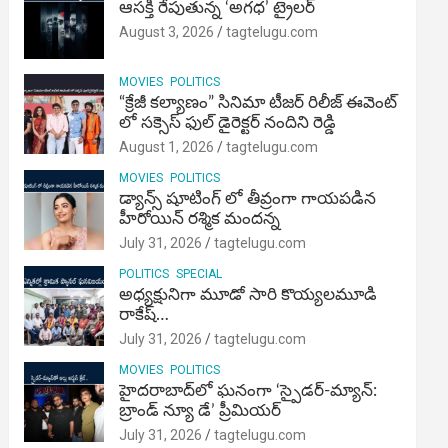
ఆసక్తి రేపుతున్న ‘అగధ’ ట్రైలర్
August 3, 2026
tagtelugu.com
MOVIES
POLITICS
“క్రేజీ కల్యాణం” సినిమా టీజర్ రిలీజ్ ఈవెంట్
లో సక్సెస్ ఫుల్ డైరెక్టర్ నందిని రెడ్డి
August 1, 2026
tagtelugu.com
MOVIES
POLITICS
డ్యాన్స్ షూటింగ్ లో తీవ్రంగా గాయపడిన
హీరోయిన్ రశ్మిక మందన్న
July 31, 2026
tagtelugu.com
POLITICS
SPECIAL
అధ్యక్షునిగా మూడో సారి కొయ్యలమూడి
రాకేష్‌…
July 31, 2026
tagtelugu.com
MOVIES
POLITICS
హైదరాబాద్‌లో ఘనంగా ‘స్పైడర్-మ్యాన్:
బ్రాండ్ న్యూ డే’ ప్రీమియర్
July 31, 2026
tagtelugu.com