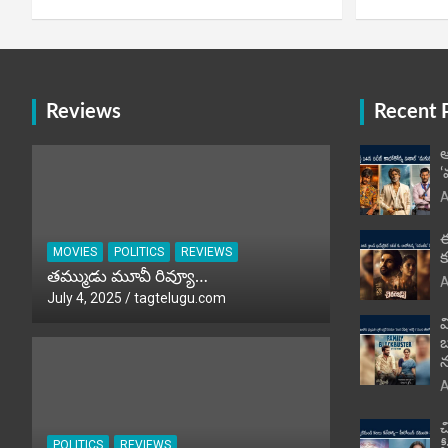
Reviews
Recent 
ఆ
‘
A
ఈ
MOVIES
POLITICS
REVIEWS
క
తమ్ముడు మూవీ రివ్యూ…
A
July 4, 2025
tagtelugu.com
వ
బ
న
A
చ
POLITICS
REVIEWS
హ