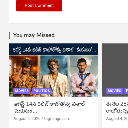
You may Missed
MOVIES
POLITICS
MOVIES
P
ఆగస్ట్ 14న రిలీజ్ కాబోతోన్న విశాల్
ఈనెల 28న గ
‘మకుటం’…
రాబోతున్న
August 5, 2026
tagtelugu.com
August 4, 2