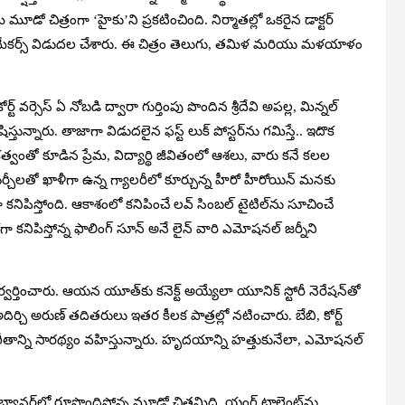
చిత్రంగా ‘హైకు’ని ప్రకటించింది. నిర్మాత‌ల్లో ఒక‌రైన డాక్ట‌ర్
ుక్ణు మేకర్స్ విడుదల చేశారు. ఈ చిత్రం తెలుగు, తమిళ మరియు మళయాళం
్ వ‌ర్సెస్ ఏ నోబ‌డి ద్వారా గుర్తింపు పొందిన శ్రీదేవి అపల్ల, మిన్న‌ల్
పోషిస్తున్నారు. తాజాగా విడుదలైన ఫస్ట్ లుక్ పోస్ట‌ర్‌ను గ‌మిస్తే.. ఇదొక
ంతో కూడిన ప్రేమ‌, విద్యార్థి జీవితంలో ఆశ‌లు, వారు క‌నే క‌ల‌ల
్చీలతో ఖాళీగా ఉన్న గ్యాలరీలో కూర్చున్న హీరో హీరోయిన్ మ‌న‌కు
ంగా క‌నిపిస్తోంది. ఆకాశంలో క‌నిపించే ల‌వ్ సింబ‌ల్ టైటిల్‌ను సూచించే
 క‌నిపిస్తోన్న ఫాలింగ్ సూన్ అనే లైన్ వారి ఎమోష‌న‌ల్ జ‌ర్నీని
ిర్వ‌ర్తించారు. ఆయ‌న యూత్‌కు క‌నెక్ట్ అయ్యేలా యూనిక్ స్టోరీ నెరేష‌న్‌తో
. అదిర్చి అరుణ్ తదిత‌రులు ఇత‌ర కీల‌క పాత్ర‌ల్లో న‌టించారు. బేబి, కోర్ట్
తాన్ని సార‌థ్యం వ‌హిస్తున్నారు. హృద‌యాన్ని హ‌త్తుకునేలా, ఎమోష‌న‌ల్
 బ్యాన‌ర్‌లో రూపొందిస్తోన్న మూడో చిత్ర‌మిది. యంగ్ టాలెంట్‌ను,