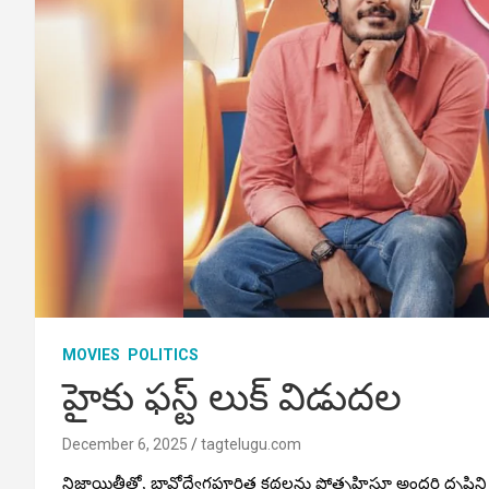
MOVIES
POLITICS
హైకు ఫస్ట్ లుక్ విడుదల
December 6, 2025
tagtelugu.com
నిజాయితీతో, భావోద్వేగపూరిత కథలను ప్రోత్సహిస్తూ అందరి దృష్టిని ఆ