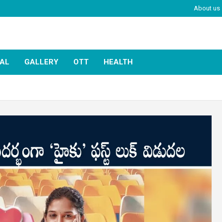
About us
IAL
GALLERY
OTT
HEALTH