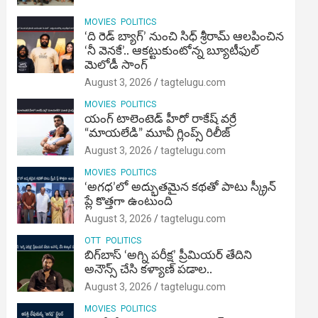
MOVIES
POLITICS
‘ది రెడ్ బ్యాగ్’ నుంచి సిధ్ శ్రీరామ్ ఆలపించిన
‘నీ వెనకే’.. ఆకట్టుకుంటోన్న బ్యూటీఫుల్
మెలోడీ సాంగ్
August 3, 2026
tagtelugu.com
MOVIES
POLITICS
యంగ్ టాలెంటెడ్ హీరో రాకేష్ వర్రే
“మాయలేడి” మూవీ గ్లింప్స్ రిలీజ్
August 3, 2026
tagtelugu.com
MOVIES
POLITICS
‘అగధ’లో అద్భుతమైన కథతో పాటు స్క్రీన్
ప్లే కొత్తగా ఉంటుంది
August 3, 2026
tagtelugu.com
OTT
POLITICS
బిగ్‌బాస్ ‘అగ్ని ప‌రీక్ష‌’ ప్రీమియర్ తేదిని
అనౌన్స్ చేసి కళ్యాణ్ పడాల..
August 3, 2026
tagtelugu.com
MOVIES
POLITICS