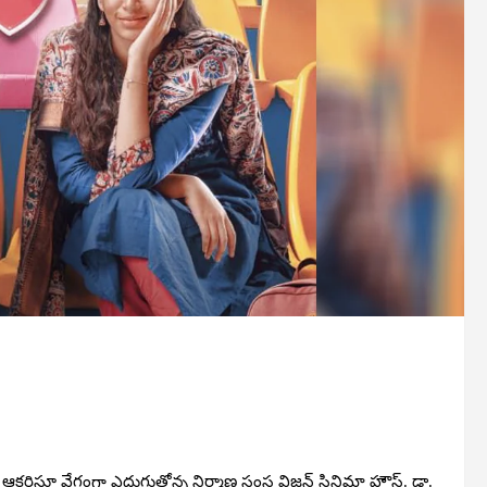
క‌ర్షిస్తూ వేగంగా ఎదుగుతోన్న‌ నిర్మాణ సంస్థ విజన్ సినిమా హౌస్. డా.