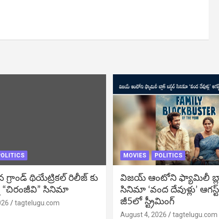
OLITICS
MOVIES
POLITICS
్రాండ్ థియేట్రికల్ రిలీజ్ కు
విజ‌య్ ఆంటోని ఫ్యామిలీ బ్లాక్ 
 “చిరంజీవి” సినిమా
సినిమా ‘వంద దేవుళ్లు’ ఆగస్ట
జీ5లో స్ట్రీమింగ్
026
tagtelugu.com
August 4, 2026
tagtelugu.com