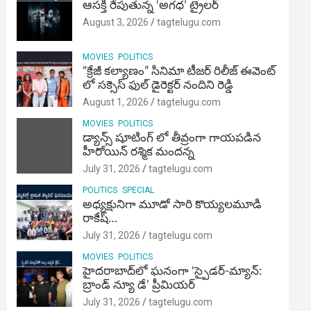
ఆసక్తి రేపుతున్న ‘అగధ’ ట్రైలర్
August 3, 2026
tagtelugu.com
MOVIES
POLITICS
“క్రేజీ కల్యాణం” సినిమా టీజర్ రిలీజ్ ఈవెంట్
లో సక్సెస్ ఫుల్ డైరెక్టర్ నందిని రెడ్డి
August 1, 2026
tagtelugu.com
MOVIES
POLITICS
డ్యాన్స్ షూటింగ్ లో తీవ్రంగా గాయపడిన
హీరోయిన్ రశ్మిక మందన్న
July 31, 2026
tagtelugu.com
POLITICS
SPECIAL
అధ్యక్షునిగా మూడో సారి కొయ్యలమూడి
రాకేష్‌…
July 31, 2026
tagtelugu.com
MOVIES
POLITICS
హైదరాబాద్‌లో ఘనంగా ‘స్పైడర్-మ్యాన్:
బ్రాండ్ న్యూ డే’ ప్రీమియర్
July 31, 2026
tagtelugu.com