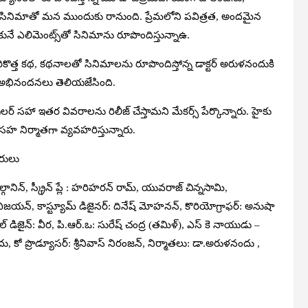
న సినిమాతో మ‌న ముందుకు రానుంది. ప్రేమ‌లోని ప‌విత్ర‌త‌, అంద‌మైన
ునే ఎలిమెంట్స్‌తో సినిమాను రూపొందిస్తున్నాఉ.
ికొత్త క‌థ‌, క‌థ‌నాల‌తో సినిమాల‌ను రూపొందిస్తోన్న డాక్ట‌ర్ అరుళ‌నందుకి
 అభినంద‌న‌లు తెలియ‌జేసింది.
ైల‌ర్ స‌హా ఇత‌ర వివ‌రాల‌ను రిలీజ్ చేస్తామ‌ని మేక‌ర్స్ పేర్కొన్నారు. హైకు
 స‌హ నిర్మాత‌గా వ్య‌వ‌హ‌రిస్తున్నారు.
త‌రులు
ానిన్‌, స్క్రీన్ ప్లే : హ‌రిహ‌ర‌న్ రామ్‌, యువ‌రాజ్ చిన్నసామి,
జు విజ‌య‌న్‌, కాస్ట్యూమ్ డిజైన‌ర్‌: దినేష్ మోహ‌న‌న్‌, కొరియోగ్రాఫ‌ర్‌: అనుషా
‌, టైటిల్ డిజైన్‌: వీర‌, పి.ఆర్‌.ఒ: సురేష్ చంద్ర (త‌మిళ్‌), ఎస్ కె నాయుడు –
, కో ప్రొడ్యూస‌ర్‌: శ్రీనివాస్ నిరంజ‌న్‌, నిర్మాత‌లు: డా.అరుళ‌నందు ,