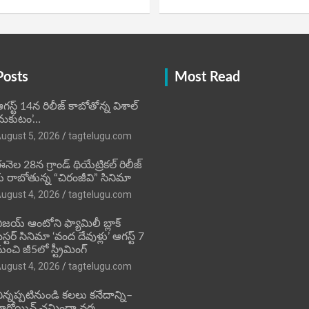
Posts
Most Read
గస్ట్ 14న రిలీజ్ కాబోతోన్న విశాల్
మకుటం’…
ugust 5, 2026
tagtelugu.com
నెల 28న గ్రాండ్ థియేట్రికల్ రిలీజ్
ు రాబోతున్న “చిరంజీవి” సినిమా
ugust 4, 2026
tagtelugu.com
ిజ‌య్ ఆంటోని ఫ్యామిలీ బ్లాక్
‌స్ట‌ర్‌ సినిమా ‘వంద దేవుళ్లు’ ఆగస్ట్ 7
ుంచి జీ5లో స్ట్రీమింగ్
ugust 4, 2026
tagtelugu.com
ిన్నప్పటినుండి కలలు కనేదాన్ని–
ీరోయిన్‌ చమిందా వర్మ….