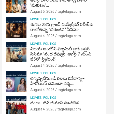
ఆగస్ట్ 14న రిలీజ్ కాబోతోన్న విశాల్
‘మకుటం’…
August 5, 2026
tagtelugu.com
MOVIES
POLITICS
ఈనెల 28న గ్రాండ్ థియేట్రికల్ రిలీజ్ కు
రాబోతున్న “చిరంజీవి” సినిమా
August 4, 2026
tagtelugu.com
MOVIES
POLITICS
విజ‌య్ ఆంటోని ఫ్యామిలీ బ్లాక్ బ‌స్ట‌ర్‌
సినిమా ‘వంద దేవుళ్లు’ ఆగస్ట్ 7 నుంచి
జీ5లో స్ట్రీమింగ్
August 4, 2026
tagtelugu.com
MOVIES
POLITICS
చిన్నప్పటినుండి కలలు కనేదాన్ని–
హీరోయిన్‌ చమిందా వర్మ….
August 4, 2026
tagtelugu.com
MOVIES
POLITICS
దందా.. జెన్ జీ మాస్ ఊచకోత
August 4, 2026
tagtelugu.com