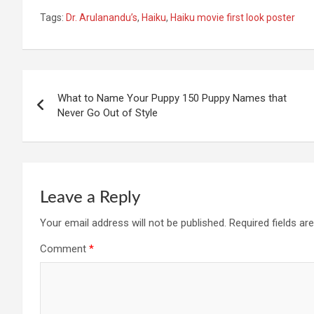
a
h
n
h
Tags:
Dr. Arulanandu’s
,
Haiku
,
Haiku movie first look poster
ce
at
ke
ar
b
s
dI
e
o
A
n
Post
o
p
What to Name Your Puppy 150 Puppy Names that
navigation
Never Go Out of Style
k
p
Leave a Reply
Your email address will not be published.
Required fields a
Comment
*