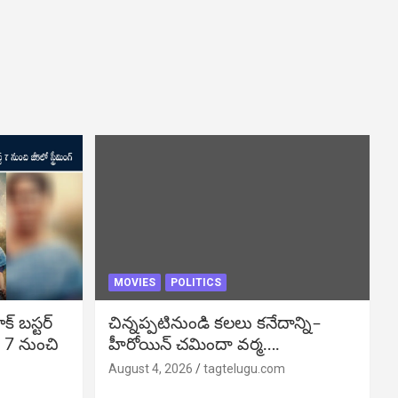
MOVIES
POLITICS
బ‌స్ట‌ర్‌
చిన్నప్పటినుండి కలలు కనేదాన్ని–
్ 7 నుంచి
హీరోయిన్‌ చమిందా వర్మ….
August 4, 2026
tagtelugu.com