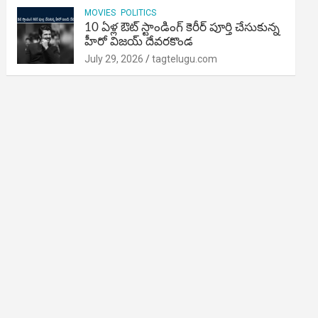
MOVIES
POLITICS
10 ఏళ్ల ఔట్ స్టాండింగ్ కెరీర్ పూర్తి చేసుకున్న
హీరో విజయ్ దేవరకొండ
July 29, 2026
tagtelugu.com