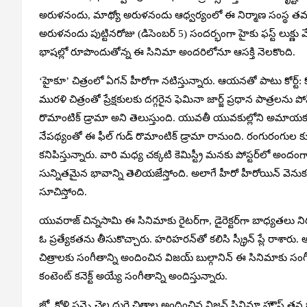
అరుళ‌నందు, మాథ్యో అరుళ‌నందు ఆధ్వర్యంలో ఈ నిర్మాణ సంస్థ తమ మూడో 
అరుళ‌నందు పుట్టిన‌రోజు (డిసెంబ‌ర్ 5) సంద‌ర్భంగా హైకు ఫస్ట్ ల
భాషల్లో రూపొందుతోన్న ఈ సినిమా అంద‌రిలోనూ ఆస‌క్తి నెల‌కొంది.
‘హైకూ’ చిత్రంలో ఏగన్ హీరోగా న‌టిస్తున్నారు. ఆయ‌న‌తో పాటు కోర్ట్‌: కోర్ట
ముర‌ళి చిత్రంతో ప్రేక్ష‌కుల‌కు ద‌గ్గ‌రైన ఫెమినా జార్జ్ ప్ర‌ధాన పాత్ర‌లను 
రొమాంటిక్ డ్రామా అని తెలుస్తుంది. యువ‌తీ యువ‌కుల్లోని అమాయ‌క‌త్వ
నేప‌థ్యంతో ఈ ఫీల్ గుడ్ రొమాంటిక్ డ్రామా రానుంది. రంగురంగుల కుర
క‌నిపిస్తున్నారు. వారి మధ్య చ‌క్క‌టి కెమిస్ట్రీ మ‌న‌కు పోస్టర్‌లో అంద
సున్నిత‌మైన భావాన్ని తెలియ‌జేస్తోంది. అలాగే హీరో హీరోయిన్ వెనుక‌గా
సూచిస్తోంది.
యువ‌రాజ్ చిన్న‌సామి ఈ సినిమాకు రైట‌ర్‌గా, డైరెక్ట‌ర్‌గా బాధ్య‌త‌లు న
ఓ ప్ర‌త్యేక‌త‌ను తీసుకొచ్చారు. హ‌రిహ‌ర‌న్‌తో క‌లిసి స్క్రీన్ ప్లే రాశారు
చిత్రాల‌కు సంగీతాన్ని అందించిన విజ‌య్ బుల్గానిన్ ఈ సినిమాకు సంగీ
కంటెంట్ క‌నెక్ట్ అయ్యే సంగీతాన్ని అందిస్తున్నారు.
జో, కోళి ప‌న్నై చెల్ల దురై చిత్రాల అందించిన విజ‌న్ సినిమా హౌస్ త‌న