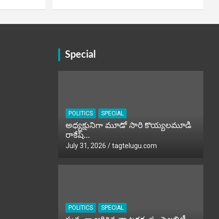
Special
POLITICS
SPECIAL
అధ్యక్షునిగా మూడో సారి కొయ్యలమూడి
రాకేష్‌…
July 31, 2026
tagtelugu.com
POLITICS
SPECIAL