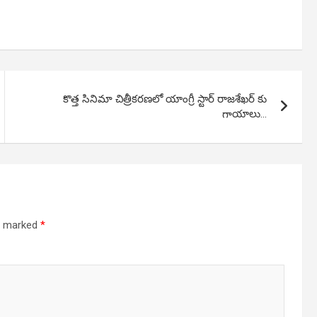
కొత్త సినిమా చిత్రీకరణలో యాంగ్రీ స్టార్ రాజశేఖర్ కు
గాయాలు…
re marked
*