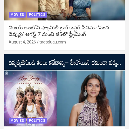
MOVIES
POLITICS
విజ‌య్ ఆంటోని ఫ్యామిలీ బ్లాక్ బ‌స్ట‌ర్‌ సినిమా ‘వంద
దేవుళ్లు’ ఆగస్ట్ 7 నుంచి జీ5లో స్ట్రీమింగ్
August 4, 2026
tagtelugu.com
MOVIES
POLITICS