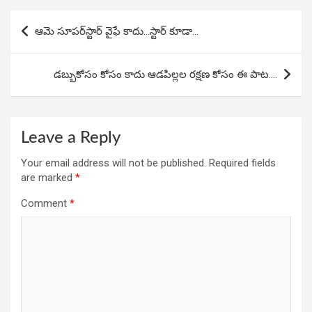
o
A
n
Post
o
p
ఆమె సూపర్‌స్టార్‌ వైఫే కాదు…స్టార్‌ కూడా…
navigation
k
p
డబ్బుకోసం కోసం కాదు ఆడపిల్లల రక్షణ కోసం ఈ పాట….
Leave a Reply
Your email address will not be published.
Required fields
are marked
*
Comment
*