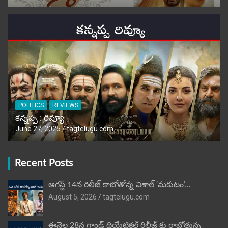
POLITICS
REVIEWS
కన్నప్ప : రివ్యూ
June 27, 2025
tagtelugu.com
Recent Posts
ఆగస్ట్ 14న రిలీజ్ కాబోతోన్న విశాల్ ‘మకుటం’…
August 5, 2026
tagtelugu.com
ఈనెల 28న గ్రాండ్ థియేట్రికల్ రిలీజ్ కు రాబోతున్న