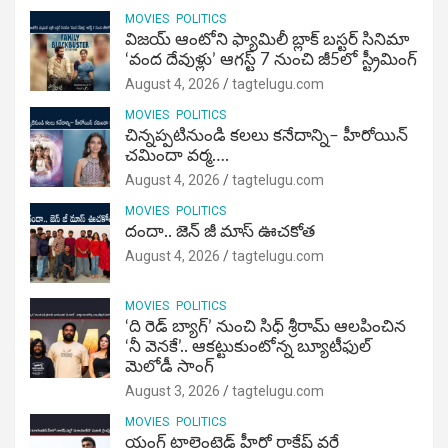
MOVIES
POLITICS
విజ‌య్ ఆంటోని ఫ్యామిలీ బ్లాక్ బ‌స్ట‌ర్‌ సినిమా
‘వంద దేవుళ్లు’ ఆగస్ట్ 7 నుంచి జీ5లో స్ట్రీమింగ్
August 4, 2026
tagtelugu.com
MOVIES
POLITICS
చిన్నప్పటినుండి కలలు కనేదాన్ని– హీరోయిన్‌
చమిందా వర్మ….
August 4, 2026
tagtelugu.com
MOVIES
POLITICS
దందా.. జెన్ జీ మాస్ ఊచకోత
August 4, 2026
tagtelugu.com
MOVIES
POLITICS
‘ది రెడ్ బ్యాగ్’ నుంచి సిధ్ శ్రీరామ్ ఆలపించిన
‘నీ వెనకే’.. ఆకట్టుకుంటోన్న బ్యూటీఫుల్
మెలోడీ సాంగ్
August 3, 2026
tagtelugu.com
MOVIES
POLITICS
యంగ్ టాలెంటెడ్ హీరో రాకేష్ వర్రే