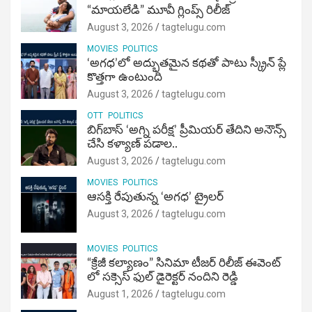
“మాయలేడి” మూవీ గ్లింప్స్ రిలీజ్
August 3, 2026
tagtelugu.com
MOVIES
POLITICS
‘అగధ’లో అద్భుతమైన కథతో పాటు స్క్రీన్ ప్లే
కొత్తగా ఉంటుంది
August 3, 2026
tagtelugu.com
OTT
POLITICS
బిగ్‌బాస్ ‘అగ్ని ప‌రీక్ష‌’ ప్రీమియర్ తేదిని అనౌన్స్
చేసి కళ్యాణ్ పడాల..
August 3, 2026
tagtelugu.com
MOVIES
POLITICS
ఆసక్తి రేపుతున్న ‘అగధ’ ట్రైలర్
August 3, 2026
tagtelugu.com
MOVIES
POLITICS
“క్రేజీ కల్యాణం” సినిమా టీజర్ రిలీజ్ ఈవెంట్
లో సక్సెస్ ఫుల్ డైరెక్టర్ నందిని రెడ్డి
August 1, 2026
tagtelugu.com