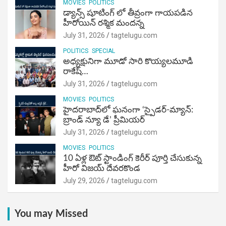
MOVIES
POLITICS
డ్యాన్స్ షూటింగ్ లో తీవ్రంగా గాయపడిన
హీరోయిన్ రశ్మిక మందన్న
July 31, 2026
tagtelugu.com
POLITICS
SPECIAL
అధ్యక్షునిగా మూడో సారి కొయ్యలమూడి
రాకేష్‌…
July 31, 2026
tagtelugu.com
MOVIES
POLITICS
హైదరాబాద్‌లో ఘనంగా ‘స్పైడర్-మ్యాన్:
బ్రాండ్ న్యూ డే’ ప్రీమియర్
July 31, 2026
tagtelugu.com
MOVIES
POLITICS
10 ఏళ్ల ఔట్ స్టాండింగ్ కెరీర్ పూర్తి చేసుకున్న
హీరో విజయ్ దేవరకొండ
July 29, 2026
tagtelugu.com
You may Missed