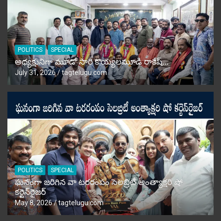
POLITICS
SPECIAL
అధ్యక్షునిగా మూడో సారి కొయ్యలమూడి రాకేష్‌…
July 31, 2026
tagtelugu.com
POLITICS
SPECIAL
ఘనంగా జరిగిన వా టరరంపం సెలబ్రిటీ అంత్యాక్షరి షో
కర్టెన్‌రైజర్‌
May 8, 2026
tagtelugu.com