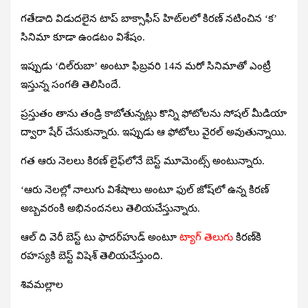
గతేడాది విడుదలైన టాప్‌ బాక్సాఫీస్‌ హిట్‌లలో కిరణ్‌ నటించిన
‘క’
సినిమా కూడా ఉండటం విశేషం.
ఇప్పుడు
‘దిల్‌రుబా’
అంటూ ఫిబ్రవరి 14న మరో సినిమాతో ఎంట్రీ
ఇస్తున్న సంగతి తెలిసిందే.
ప్రస్తుతం తాను తండ్రి కాబోతున్నట్లు కొన్ని ఫోటోలను సోషల్‌ మీడియా
ద్వారా షేర్‌ చేసుకున్నారు. ఇప్పుడు ఆ ఫోటోలు వైరల్‌ అవుతున్నాయి.
గత ఆరు నెలలు కిరణ్‌ లైఫ్‌లోనే బెస్ట్‌ మూమెంట్స్‌ అంటున్నారు.
‘ఆరు నెలల్లో నాలుగు విశేషాలు అంటూ ఫుల్‌ జోష్‌లో ఉన్న కిరణ్‌
అబ్బవరంకి అభినందనలు తెలియచేస్తున్నారు.
ఆల్‌ ది వెరీ బెస్ట్‌ టు ఫాదర్‌హుడ్‌ అంటూ
ట్యాగ్ తెలుగు
కిరణ్‌కి
రహస్యకి బెస్ట్‌ విషెశ్‌ తెలియచేస్తుంది.
శివమల్లాల