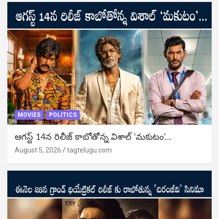
MOVIES
POLITICS
ఆగస్ట్ 14న రిలీజ్ కాబోతోన్న విశాల్ ‘మకుటం’…
August 5, 2026
tagtelugu.com