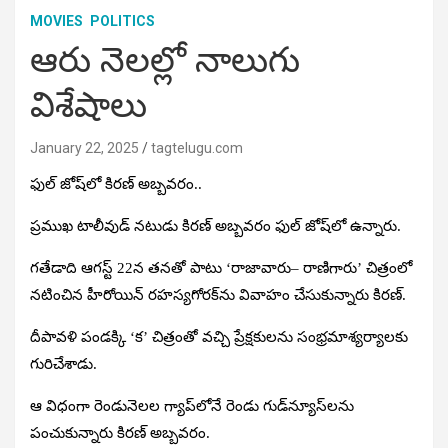
MOVIES
POLITICS
ఆరు నెలల్లో నాలుగు
విశేషాలు
January 22, 2025
tagtelugu.com
ఫుల్‌ జోష్‌లో కిరణ్‌ అబ్బవరం..
ప్రముఖ టాలీవుడ్‌ నటుడు కిరణ్‌ అబ్బవరం ఫుల్‌ జోష్‌లో ఉన్నారు.
గతేడాది ఆగస్ట్‌ 22న తనతో పాటు
‘రాజావారు– రాణిగారు’
చిత్రంలో
నటించిన హీరోయిన్‌ రహస్యగోరక్‌ను వివాహం చేసుకున్నారు కిరణ్‌.
దీపావళి పండక్కి
‘క’
చిత్రంతో వచ్చి ప్రేక్షకులను సంభ్రమాశ్యర్యాలకు
గురిచేశాడు.
ఆ విధంగా రెండునెలల గ్యాప్‌లోనే రెండు గుడ్‌న్యూస్‌లను
పంచుకున్నారు కిరణ్‌ అబ్బవరం.