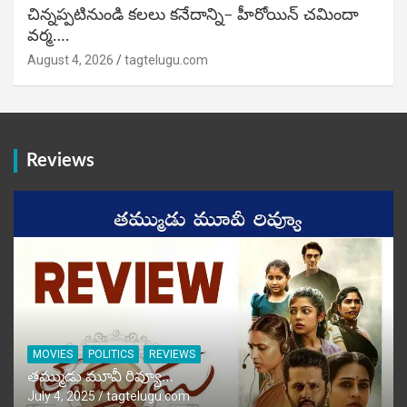
చిన్నప్పటినుండి కలలు కనేదాన్ని– హీరోయిన్‌ చమిందా
వర్మ….
August 4, 2026
tagtelugu.com
Reviews
MOVIES
POLITICS
REVIEWS
తమ్ముడు మూవీ రివ్యూ…
July 4, 2025
tagtelugu.com