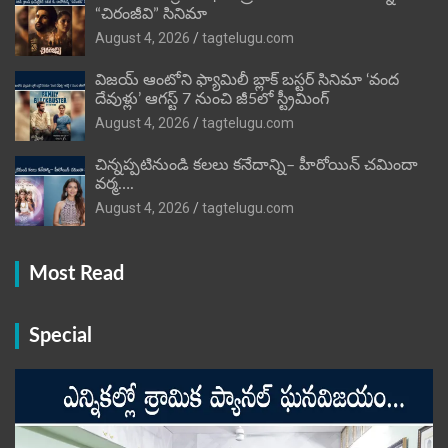
“చిరంజీవి” సినిమా
August 4, 2026
tagtelugu.com
విజ‌య్ ఆంటోని ఫ్యామిలీ బ్లాక్ బ‌స్ట‌ర్‌ సినిమా ‘వంద
దేవుళ్లు’ ఆగస్ట్ 7 నుంచి జీ5లో స్ట్రీమింగ్
August 4, 2026
tagtelugu.com
చిన్నప్పటినుండి కలలు కనేదాన్ని– హీరోయిన్‌ చమిందా
వర్మ….
August 4, 2026
tagtelugu.com
Most Read
Special