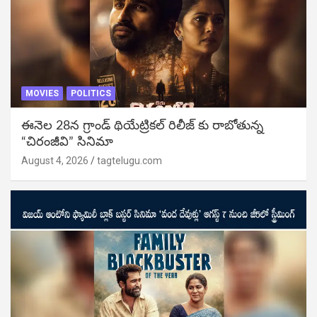
MOVIES
POLITICS
ఈనెల 28న గ్రాండ్ థియేట్రికల్ రిలీజ్ కు రాబోతున్న
“చిరంజీవి” సినిమా
August 4, 2026
tagtelugu.com