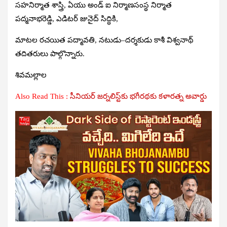
సహనిర్మాత శాస్త్రి, ఏయు అండ్‌ ఐ నిర్మాణసంస్థ నిర్మాత
పద్మనాభరెడ్డి, ఎడిటర్‌ జునైద్‌ సిద్ధికి,
మాటల రచయిత పద్మావతి, నటుడు–దర్శకుడు కాశీ విశ్వనాథ్‌
తదితరులు పాల్గొన్నారు.
శివమల్లాల
Also Read This :
సీనియర్ జర్నలిస్ట్‌కు భగీరథకు కళారత్న అవార్డు