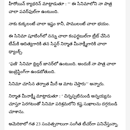
హీరోయిన్‌ క్యాథరిన్‌ మాట్లాడుతూ :
‘‘ ఈ సినిమాలోని నా పాత్ర
చాలా పవర్‌ఫుల్‌గా ఉంటుంది.
నాకు కుక్కలంటే చాలా ఇష్టం కానీ, పాములంటే చాలా భయం.
ఈ సినిమా షూటింగ్‌లో నన్ను చాలా కంఫర్టబుల్‌గా ట్రీట్‌ చేసిన
టీమ్‌కి ఆదిత్యగారికి తన సిస్టర్‌ నిర్మాత మీనాక్ష్మీగారికి చాలా
థ్యాంక్స్‌.
‘ఫణి’ సినిమా థ్రిల్లర్‌ జానర్‌లో ఉంటుంది. అందుకే నా పాత్ర చాలా
ఇంట్రెస్టింగ్‌గా ఉండబోతుంది.
సినిమా చూసిన తర్వాత మీరే ఆ మాట చెప్తారు’’ అన్నారు.
నిర్మాత మీనాక్ష్మీ మాట్లాడుతూ :
‘ చిన్నప్పటినుండి అన్నయ్యను
చూస్తూ పెరగటంతో సినిమా పరిశ్రమలోని కష్ట సుఖాలను దగ్గరుండి
చూశాను.
అమెరికాలో గత 23 సంవత్సరాలుగా సంగీత టీచర్‌గా పనిచేస్తున్నా.