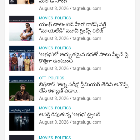
మెలోడీ సాంగ్
August 3, 2026
tagtelugu.com
MOVIES
POLITICS
యంగ్ టాలెంటెడ్ హీరో రాకేష్ వర్రే
“మాయలేడి” మూవీ గ్లింప్స్ రిలీజ్
August 3, 2026
tagtelugu.com
MOVIES
POLITICS
‘అగధ’లో అద్భుతమైన కథతో పాటు స్క్రీన్ ప్లే
కొత్తగా ఉంటుంది
August 3, 2026
tagtelugu.com
OTT
POLITICS
బిగ్‌బాస్ ‘అగ్ని ప‌రీక్ష‌’ ప్రీమియర్ తేదిని అనౌన్స్
చేసి కళ్యాణ్ పడాల..
August 3, 2026
tagtelugu.com
MOVIES
POLITICS
ఆసక్తి రేపుతున్న ‘అగధ’ ట్రైలర్
August 3, 2026
tagtelugu.com
MOVIES
POLITICS