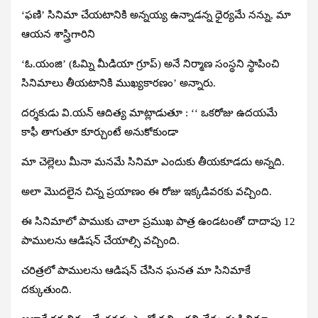
‘ఫణి’ సినిమా చేయటానికి అన్నయ్య ఉన్నాడన్న ధైర్యమే నన్ను, మా
ఆయన శాస్త్రిగారిని
‘ఓ.యంజి’ (ఓమ్ని మీడియా గ్రూప్‌) అనే నిర్మాణ సంస్థని స్థాపించి
సినిమాలు తీయటానికి ముఖ్యకారణం’ అన్నారు.
దర్శకుడు వి.యన్‌ ఆదిత్య మాట్లాడుతూ :
‘‘ ఒకరోజు ఉదయమే
కాఫీ తాగుతూ కూర్చుంటే అనుకోకుండా
మా చెల్లెలు మీనా మనమే సినిమా ఎందుకు తీయకూడదు అన్నది.
అలా మొదలైన చిన్న ప్రయాణం ఈ రోజు ఇక్కడివరకు వచ్చింది.
ఈ సినిమాలో పాముకు చాలా ప్రముఖ పాత్ర ఉండటంతో దాదాపు 12
పాములను ఆడిషన్‌ చేయాల్సి వచ్చింది.
చరిత్రలో పాములను ఆడిషన్‌ చేసిన ఘనత మా సినిమాకే
దక్కుతుంది.