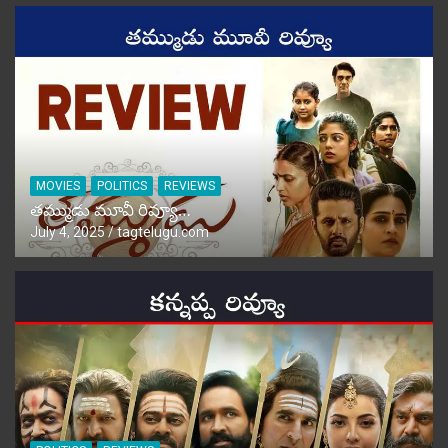
MOVIES
POLITICS
REVIEWS
తమ్ముడు మూవీ రివ్యూ…
July 4, 2025
tagtelugu.com