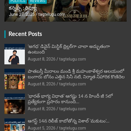
POLITICS
REVIEWS
కన్నప్ప : రివ్యూ
June 27, 2025
tagtelugu.com
Recent Posts
‘అగధ’ డివైన్ మిస్టిక్ థ్రిల్లర్‌గా చాలా అద్భుతంగా
ఉంటుంది
August 8, 2026
tagtelugu.com
పాతబస్తీ మీరాలం మండి శ్రీ మహంకాళేశ్వర ఆలయంలో
బంగారు బోనం ఎత్తిన సినీ నటి, నిర్మాత నిహారిక కొణిదెల
August 8, 2026
tagtelugu.com
‘భారత్ భాగ్య విధాత’ ఆగష్టు 14 న హిందీ జీ 5లో
ప్రత్యేకంగా ప్రసారం కానుంది…
August 8, 2026
tagtelugu.com
ఆగస్ట్ 14న రిలీజ్ కాబోతోన్న విశాల్ ‘మకుటం’…
August 5, 2026
tagtelugu.com