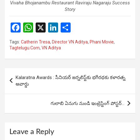
Vivaha Bhojanambu Restaurant Raviraju Nagaraju Success
Story
F
W
X
Li
S
a
h
n
h
Tags:
Catherin Tresa
,
Director VN Aditya
,
Phani Movie
,
ce
at
ke
ar
Tagtelugu.Com
,
VN Aditya
b
s
dI
e
o
A
n
Post
o
p
Kalaratna Awards : సీనియర్ జర్నలిస్ట్‌కు భగీరథకు కళారత్న
navigation
అవార్డు
k
p
గులాబి ఏనుగు నుండి ఇంట్రెస్టింగ్‌ పోస్టర్‌…
Leave a Reply