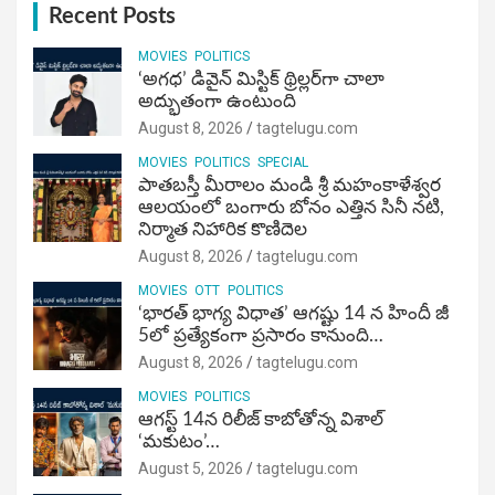
Recent Posts
MOVIES
POLITICS
‘అగధ’ డివైన్ మిస్టిక్ థ్రిల్లర్‌గా చాలా
అద్భుతంగా ఉంటుంది
August 8, 2026
tagtelugu.com
MOVIES
POLITICS
SPECIAL
పాతబస్తీ మీరాలం మండి శ్రీ మహంకాళేశ్వర
ఆలయంలో బంగారు బోనం ఎత్తిన సినీ నటి,
నిర్మాత నిహారిక కొణిదెల
August 8, 2026
tagtelugu.com
MOVIES
OTT
POLITICS
‘భారత్ భాగ్య విధాత’ ఆగష్టు 14 న హిందీ జీ
5లో ప్రత్యేకంగా ప్రసారం కానుంది…
August 8, 2026
tagtelugu.com
MOVIES
POLITICS
ఆగస్ట్ 14న రిలీజ్ కాబోతోన్న విశాల్
‘మకుటం’…
August 5, 2026
tagtelugu.com