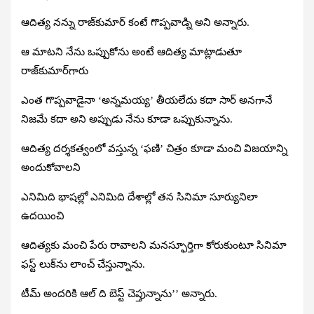
ఆదిత్య నన్ను రాజ్‌కుమార్‌ కంటే గొప్పవాడ్ని అని అన్నారు.
ఆ మాటని నేను ఒప్పుకోను అంటే ఆదిత్య మాట్లాడుతూ
రాజ్‌కుమార్‌గారు
ఎంత గొప్పవాడైనా ‘అన్నమయ్య’ తీయలేదు కదా సార్‌ అనగానే
నిజమే కదా అని అప్పుడు నేను కూడా ఒప్పుకున్నాను.
ఆదిత్య దర్శకత్వంలో వస్తున్న ‘ఫణి’ చిత్రం కూడా మంచి విజయాన్ని
అందుకోవాలని
ఎనిమిది భాషల్లో ఎనిమిది దేశాల్లో తన సినిమా సూర్యునిలా
ఉదయించి
ఆదిత్యకు మంచి పేరు రావాలని మనస్ఫూర్తిగా కోరుకుంటూ సినిమా
ఫస్ట్‌ లుక్‌ను లాంచ్‌ చేస్తున్నాను.
టీమ్‌ అందరికి ఆల్‌ ది బెస్ట్‌ చెప్తున్నాను’’ అన్నారు.