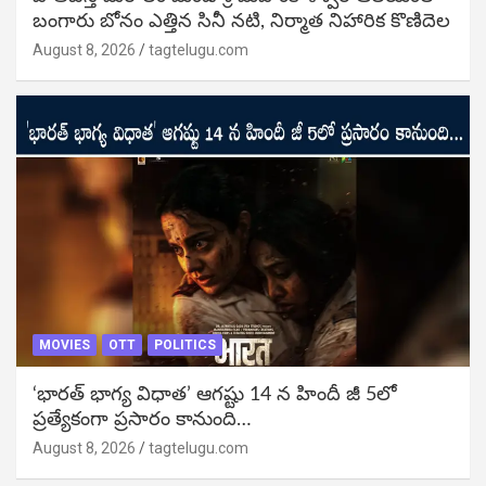
బంగారు బోనం ఎత్తిన సినీ నటి, నిర్మాత నిహారిక కొణిదెల
August 8, 2026
tagtelugu.com
MOVIES
OTT
POLITICS
‘భారత్ భాగ్య విధాత’ ఆగష్టు 14 న హిందీ జీ 5లో
ప్రత్యేకంగా ప్రసారం కానుంది…
August 8, 2026
tagtelugu.com