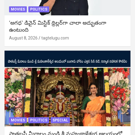
MOVIES
POLITICS
‘అగధ’ డివైన్ మిస్టిక్ థ్రిల్లర్‌గా చాలా అద్భుతంగా
ఉంటుంది
August 8, 2026
tagtelugu.com
MOVIES
POLITICS
SPECIAL
పాతబస్తీ మీరాలం మండి శ్రీ మహంకాళేశ్వర ఆలయంలో