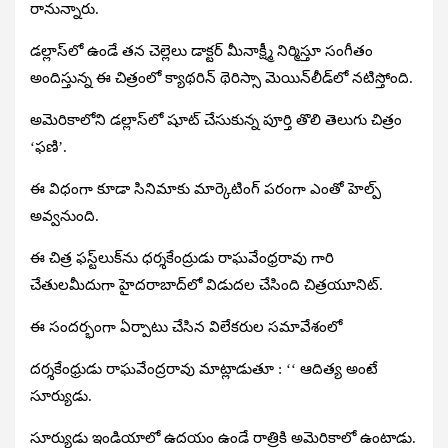
రానున్నారు.
డల్లాస్‌లో ఉండే తన చెల్లెలు డాక్టర్‌ మీనాక్ష్మీ నిర్మిస్తూ సంగీతం
అందిస్తున్న ఈ చిత్రంలో క్యాథరిన్‌ థెరిస్సా మెయిన్‌లీడ్‌లో నటిస్తోంది.
అమెరికాలోని డల్లాస్‌లో షూట్‌ చేసుకున్న పూర్తి తొలి తెలుగు చిత్రం
‘ఫణి’.
ఈ విధంగా కూడా సినిమాకు మార్కెటింగ్‌ పరంగా ఎంతో హెల్ప్‌
అవ్వనుంది.
ఈ చిత్ర ఫస్ట్‌లుక్‌ను ధర్శకేంద్రుడు రాఘవేంధ్రరావు గారి
చేతులమీదుగా హైదరాబాద్‌లో విడుదల చేసింది చిత్రయూనిట్‌.
ఈ సందర్భంగా ఏర్పాటు చేసిన విలేకరుల సమావేశంలో
దర్శకేంధ్రుడు రాఘవేంద్రరావు మాట్లాడుతూ :
‘‘ ఆదిత్య అంటే
సూర్యుడు.
సూర్యుడు ఇండియాలో ఉదయం ఉండే రాత్రికి అమెరికాలో ఉంటాడు.