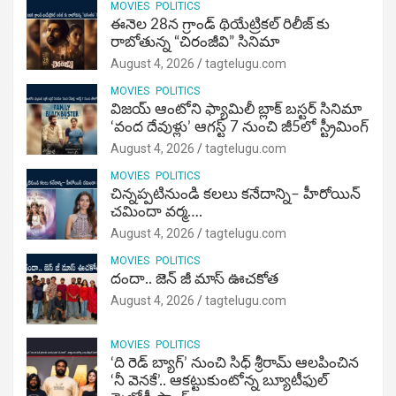
MOVIES
POLITICS
ఈనెల 28న గ్రాండ్ థియేట్రికల్ రిలీజ్ కు
రాబోతున్న “చిరంజీవి” సినిమా
August 4, 2026
tagtelugu.com
MOVIES
POLITICS
విజ‌య్ ఆంటోని ఫ్యామిలీ బ్లాక్ బ‌స్ట‌ర్‌ సినిమా
‘వంద దేవుళ్లు’ ఆగస్ట్ 7 నుంచి జీ5లో స్ట్రీమింగ్
August 4, 2026
tagtelugu.com
MOVIES
POLITICS
చిన్నప్పటినుండి కలలు కనేదాన్ని– హీరోయిన్‌
చమిందా వర్మ….
August 4, 2026
tagtelugu.com
MOVIES
POLITICS
దందా.. జెన్ జీ మాస్ ఊచకోత
August 4, 2026
tagtelugu.com
MOVIES
POLITICS
‘ది రెడ్ బ్యాగ్’ నుంచి సిధ్ శ్రీరామ్ ఆలపించిన
‘నీ వెనకే’.. ఆకట్టుకుంటోన్న బ్యూటీఫుల్