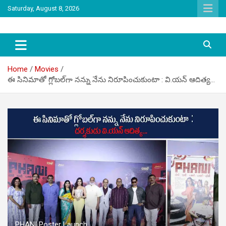
Skip
Saturday, August 8, 2026
to
content
latest tollywood news and gossip
Tag Telugu
Home
Movies
ఈ సినిమాతో గ్లోబల్‌గా నన్ను నేను నిరూపించుకుంటా : వి.యన్‌ ఆదిత్య…
PHANI Poster Launch