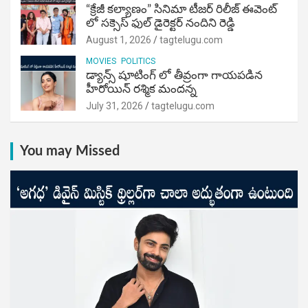
“క్రేజీ కల్యాణం” సినిమా టీజర్ రిలీజ్ ఈవెంట్
లో సక్సెస్ ఫుల్ డైరెక్టర్ నందిని రెడ్డి
August 1, 2026
tagtelugu.com
MOVIES
POLITICS
డ్యాన్స్ షూటింగ్ లో తీవ్రంగా గాయపడిన
హీరోయిన్ రశ్మిక మందన్న
July 31, 2026
tagtelugu.com
You may Missed