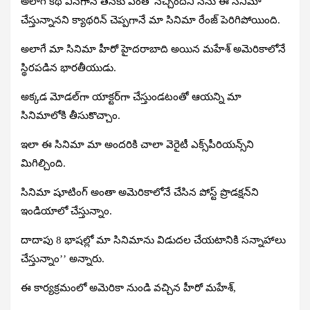
అలాగే కథ వినగానే తనకు ఎంతో నచ్చిందని నేను ఈ సినిమా
చేస్తున్నానని క్యాథరిన్‌ చెప్పగానే మా సినిమా రేంజ్‌ పెరిగిపోయింది.
అలాగే మా సినిమా హీరో హైదరాబాది అయిన మహేశ్‌ అమెరికాలోనే
స్థిరపడిన భారతీయుడు.
అక్కడ మోడల్‌గా యాక్టర్‌గా చేస్తుండటంతో ఆయన్ని మా
సినిమాలోకి తీసుకొచ్చాం.
ఇలా ఈ సినిమా మా అందరికి చాలా వెరైటీ ఎక్స్‌పీరియన్స్‌ని
మిగిల్చింది.
సినిమా షూటింగ్‌ అంతా అమెరికాలోనే చేసిన పోస్ట్‌ ప్రొడక్షన్‌ని
ఇండియాలో చేస్తున్నాం.
దాదాపు 8 భాషల్లో మా సినిమాను విడుదల చేయటానికి సన్నాహాలు
చేస్తున్నాం’’ అన్నారు.
ఈ కార్యక్రమంలో అమెరికా నుండి వచ్చిన హీరో మహేశ్,