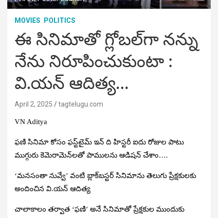
MOVIES
POLITICS
ఈ సినిమాతో గ్లోబల్‌గా నన్ను
నేను నిరూపించుకుంటా :
వి.యన్‌ ఆదిత్య…
April 2, 2025
tagtelugu.com
VN Aditya
ఫణి సినిమా కోసం ఫస్ట్‌టైమ్‌ ఇన్‌ ది హిస్టరీ ఐదు రోజుల పాటు
ముగ్గురు కెమెరామెన్‌లతో పాములను ఆడిషన్‌ చేశాం….
‘మనసంతా నువ్వే’ వంటి బ్లాక్‌బస్టర్‌ సినిమాను తెలుగు ప్రేక్షకులకు
అందించిన వి.యన్‌ ఆదిత్య
చాలాకాలం తర్వాత ‘ఫణి’ అనే సినిమాతో ప్రేక్షకుల ముందుకు