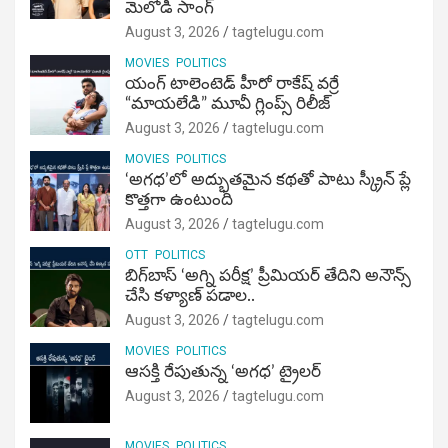
మెలోడీ సాంగ్
August 3, 2026
tagtelugu.com
MOVIES
POLITICS
యంగ్ టాలెంటెడ్ హీరో రాకేష్ వర్రే
“మాయలేడి” మూవీ గ్లింప్స్ రిలీజ్
August 3, 2026
tagtelugu.com
MOVIES
POLITICS
‘అగధ’లో అద్భుతమైన కథతో పాటు స్క్రీన్ ప్లే
కొత్తగా ఉంటుంది
August 3, 2026
tagtelugu.com
OTT
POLITICS
బిగ్‌బాస్ ‘అగ్ని ప‌రీక్ష‌’ ప్రీమియర్ తేదిని అనౌన్స్
చేసి కళ్యాణ్ పడాల..
August 3, 2026
tagtelugu.com
MOVIES
POLITICS
ఆసక్తి రేపుతున్న ‘అగధ’ ట్రైలర్
August 3, 2026
tagtelugu.com
MOVIES
POLITICS