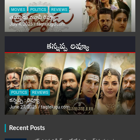
MOVIES
POLITICS
REVIEWS
తమ్ముడు మూవీ రివ్యూ…
July 4, 2025
tagtelugu.com
POLITICS
REVIEWS
కన్నప్ప : రివ్యూ
June 27, 2025
tagtelugu.com
Recent Posts