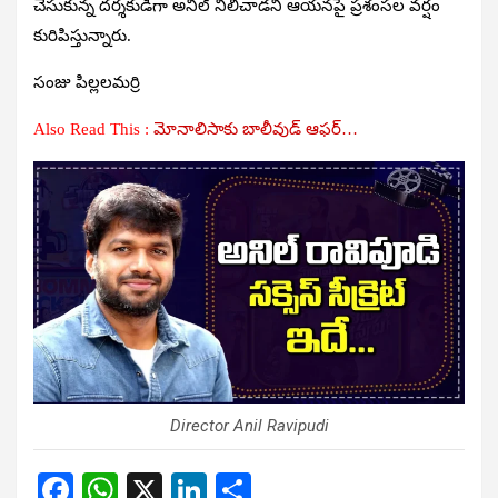
చేసుకున్న దర్శకుడిగా అనిల్ నిలిచాడని ఆయనపై ప్రశంసల వర్షం
కురిపిస్తున్నారు.
సంజు పిల్లలమర్రి
Also Read This :
మోనాలిసాకు బాలీవుడ్ ఆఫర్…
Director Anil Ravipudi
F
W
X
Li
S