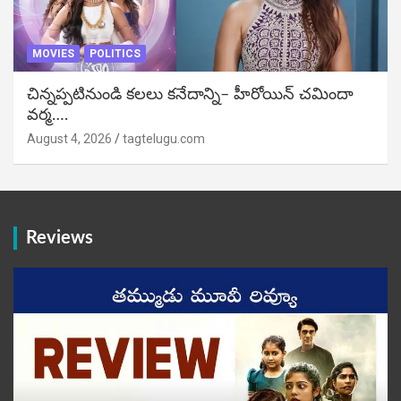
MOVIES
POLITICS
చిన్నప్పటినుండి కలలు కనేదాన్ని– హీరోయిన్‌ చమిందా
వర్మ….
August 4, 2026
tagtelugu.com
Reviews