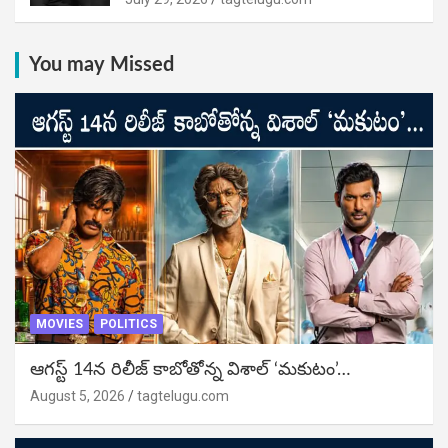
You may Missed
MOVIES
POLITICS
ఆగస్ట్ 14న రిలీజ్ కాబోతోన్న విశాల్ ‘మకుటం’…
August 5, 2026
tagtelugu.com