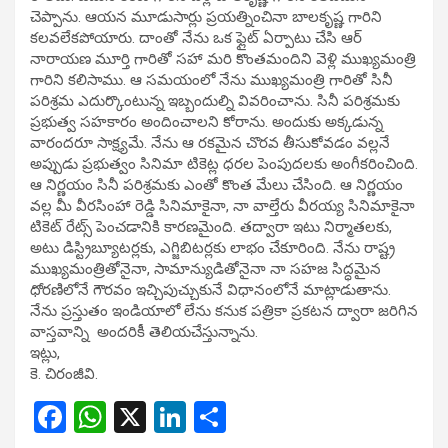
చెప్పాను. ఆయన మూడుసార్లు ప్రయత్నించినా బాలకృష్ణ గారిని
కలవలేకపోయారు. దాంతో నేను ఒక ఫ్లైట్ ఏర్పాటు చేసి ఆర్
నారాయణ మూర్తి గారితో సహా మరి కొంతమందిని వెళ్లి ముఖ్యమంత్రి
గారిని కలిసాము. ఆ సమయంలో నేను ముఖ్యమంత్రి గారితో సినీ
పరిశ్రమ ఎదుర్కొంటున్న ఇబ్బందుల్ని వివరించాను. సినీ పరిశ్రమకు
ప్రభుత్వ సహకారం అందించాలని కోరాను. అందుకు అక్కడున్న
వారందరూ సాక్ష్యమే. నేను ఆ రకమైన చొరవ తీసుకోవడం వల్లనే
అప్పుడు ప్రభుత్వం సినిమా టికెట్ల ధరల పెంపుదలకు అంగీకరించింది.
ఆ నిర్ణయం సినీ పరిశ్రమకు ఎంతో కొంత మేలు చేసింది. ఆ నిర్ణయం
వల్ల మీ వీరసింహా రెడ్డి సినిమాకైనా, నా వాల్తేరు వీరయ్య సినిమాకైనా
టికెట్ రేట్స్ పెంచడానికి కారణమైంది. తద్వారా ఇటు నిర్మాతలకు,
అటు డిస్ట్రిబ్యూటర్లకు, ఎగ్జిబిటర్లకు లాభం చేకూరింది. నేను రాష్ట్ర
ముఖ్యమంత్రితోనైనా, సామాన్యుడితోనైనా నా సహజ సిద్ధమైన
ధోరణిలోనే గౌరవం ఇచ్చిపుచ్చుకునే విధానంలోనే మాట్లాడుతాను.
నేను ప్రస్తుతం ఇండియాలో లేను కనుక పత్రికా ప్రకటన ద్వారా జరిగిన
వాస్తవాన్ని అందరికీ తెలియచేస్తున్నాను.
ఇట్లు,
కె. చిరంజీవి.
F
W
X
Li
S