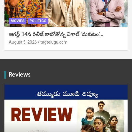
MOVIES
POLITICS
ఆగస్ట్ 14న రిలీజ్ కాబోతోన్న విశాల్ ‘మకుటం’…
August 5, 2026
tagtelugu.com
Reviews