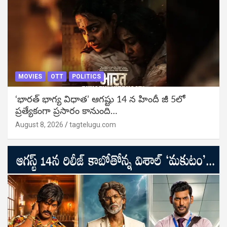
MOVIES
OTT
POLITICS
‘భారత్ భాగ్య విధాత’ ఆగష్టు 14 న హిందీ జీ 5లో
ప్రత్యేకంగా ప్రసారం కానుంది…
August 8, 2026
tagtelugu.com