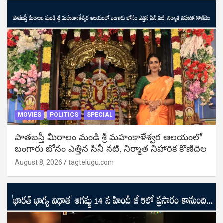
MOVIES
POLITICS
SPECIAL
పాతబస్తీ మీరాలం మండి శ్రీ మహంకాళేశ్వర ఆలయంలో
బంగారు బోనం ఎత్తిన సినీ నటి, నిర్మాత నిహారిక కొణిదెల
August 8, 2026
tagtelugu.com