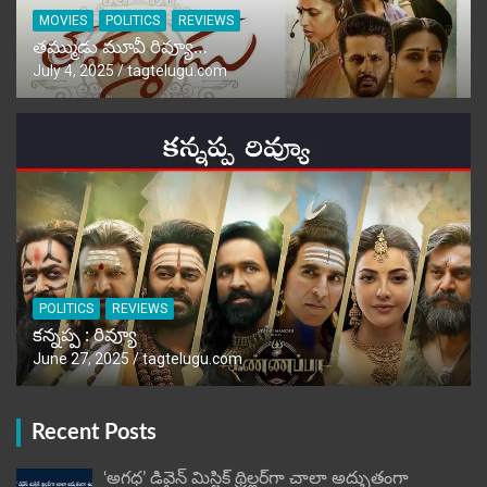
MOVIES
POLITICS
REVIEWS
తమ్ముడు మూవీ రివ్యూ…
July 4, 2025
tagtelugu.com
POLITICS
REVIEWS
కన్నప్ప : రివ్యూ
June 27, 2025
tagtelugu.com
Recent Posts
‘అగధ’ డివైన్ మిస్టిక్ థ్రిల్లర్‌గా చాలా అద్భుతంగా