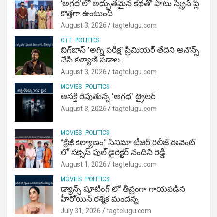
‘అగధ’లో అద్భుతమైన కథతో పాటు స్క్రీన్ ప్లే
కొత్తగా ఉంటుంది
August 3, 2026
tagtelugu.com
OTT
POLITICS
బిగ్‌బాస్ ‘అగ్ని ప‌రీక్ష‌’ ప్రీమియర్ తేదిని అనౌన్స్
చేసి కళ్యాణ్ పడాల..
August 3, 2026
tagtelugu.com
MOVIES
POLITICS
ఆసక్తి రేపుతున్న ‘అగధ’ ట్రైలర్
August 3, 2026
tagtelugu.com
MOVIES
POLITICS
“క్రేజీ కల్యాణం” సినిమా టీజర్ రిలీజ్ ఈవెంట్
లో సక్సెస్ ఫుల్ డైరెక్టర్ నందిని రెడ్డి
August 1, 2026
tagtelugu.com
MOVIES
POLITICS
డ్యాన్స్ షూటింగ్ లో తీవ్రంగా గాయపడిన
హీరోయిన్ రశ్మిక మందన్న
July 31, 2026
tagtelugu.com