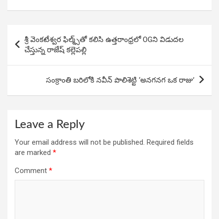
a
h
n
h
ce
at
ke
ar
b
s
dI
e
Post
శ్రీ వెంకటేశ్వర ఫిల్మ్స్‌తో కలిసి ఉత్తరాంధ్రలో OGని విడుదల
o
A
n
navigation
చేస్తున్న రాజేష్ కల్లెపల్లి
o
p
k
p
సంక్రాంతి బరిలోకి నవీన్‌ పొలిశెట్టి ‘అనగనగ ఒక రాజు’
Leave a Reply
Your email address will not be published.
Required fields
are marked
*
Comment
*