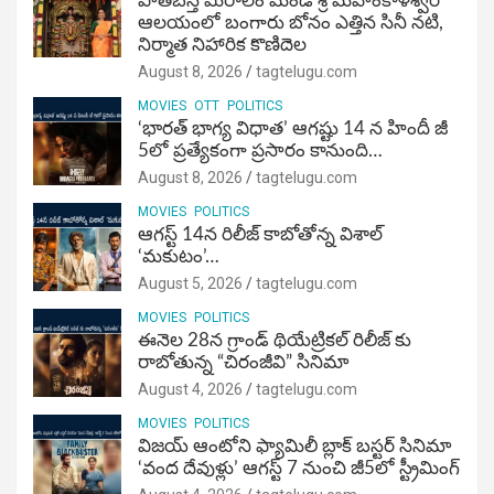
పాతబస్తీ మీరాలం మండి శ్రీ మహంకాళేశ్వర
ఆలయంలో బంగారు బోనం ఎత్తిన సినీ నటి,
నిర్మాత నిహారిక కొణిదెల
August 8, 2026
tagtelugu.com
MOVIES
OTT
POLITICS
‘భారత్ భాగ్య విధాత’ ఆగష్టు 14 న హిందీ జీ
5లో ప్రత్యేకంగా ప్రసారం కానుంది…
August 8, 2026
tagtelugu.com
MOVIES
POLITICS
ఆగస్ట్ 14న రిలీజ్ కాబోతోన్న విశాల్
‘మకుటం’…
August 5, 2026
tagtelugu.com
MOVIES
POLITICS
ఈనెల 28న గ్రాండ్ థియేట్రికల్ రిలీజ్ కు
రాబోతున్న “చిరంజీవి” సినిమా
August 4, 2026
tagtelugu.com
MOVIES
POLITICS
విజ‌య్ ఆంటోని ఫ్యామిలీ బ్లాక్ బ‌స్ట‌ర్‌ సినిమా
‘వంద దేవుళ్లు’ ఆగస్ట్ 7 నుంచి జీ5లో స్ట్రీమింగ్