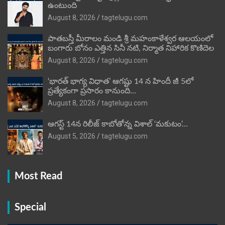
ఉంటుంది
August 8, 2026
tagtelugu.com
పాతబస్తీ మీరాలం మండి శ్రీ మహంకాళేశ్వర ఆలయంలో
బంగారు బోనం ఎత్తిన సినీ నటి, నిర్మాత నిహారిక కొణిదెల
August 8, 2026
tagtelugu.com
‘భారత్ భాగ్య విధాత’ ఆగష్టు 14 న హిందీ జీ 5లో
ప్రత్యేకంగా ప్రసారం కానుంది…
August 8, 2026
tagtelugu.com
ఆగస్ట్ 14న రిలీజ్ కాబోతోన్న విశాల్ ‘మకుటం’…
August 5, 2026
tagtelugu.com
Most Read
Special