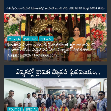
MOVIES
POLITICS
SPECIAL
పాతబస్తీ మీరాలం మండి శ్రీ మహంకాళేశ్వర ఆలయంలో
బంగారు బోనం ఎత్తిన సినీ నటి, నిర్మాత నిహారిక కొణిదెల
August 8, 2026
tagtelugu.com
POLITICS
SPECIAL