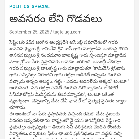
POLITICS
SPECIAL
అవసరం లేని గొడవలు
September 25, 2025
tagtelugu.com
సెప్టెంబర్ 25న జరిగిన ఆంధ్రప్రదేశ్ అసెంబ్లీ సమావేశంలో గౌరవ
శాసనసభ్యులు శ్రీ కామినేని శ్రీనివాస్ గారు మాట్లాడిన అంశంపై గౌరవ
శాసనసభ్యులు శ్రీ నందమూరి బాలకృష్ణ గారు స్పందిస్తూ మాట్లాడిన
మాటల్లో నా పేరు ప్రస్తావనకు రావడం జరిగింది. అసెంబ్లీ వేదికగా
గౌరవ సభ్యులు శ్రీ బాలకృష్ణ గారు మాట్లాడుతూ “కామినేని శ్రీనివాస్
గారు చెప్పినట్లు చిరంజీవి గారు గట్టిగా అడిగితే అప్పుడు ఈయన
వచ్చాడు అన్నది అబద్ధం. గట్టిగా ఎవడు అడగలేదు అక్కడ” అంటూ ”
ఆయనంత పెద్ద గట్టిగా చెబితే ఈయన దిగొచ్చాడంట. లేకపోతే
సినీమాటోగ్రఫీ మినిస్టరును కలవడన్నాడట”, అంటూ ఒకింత
వ్యంగ్యంగా చెప్పడాన్ని నేను టీవీ ఛానల్ లో ప్రత్యక్ష ప్రసారం ద్వారా
చూశాను.
ఈ అంశంలో నా పేరు ప్రస్తావనకు వచ్చింది కనుక నేను ప్రజలకు
వివరణ ఇవ్వదలిచాను. రాష్ట్రంలో వై యస్ జగన్మోహన్ రెడ్డి గారి
ప్రభుత్వం ఉన్నప్పుడు – తెలుగు సినీ పరిశ్రమకు చెందిన కొందరు
నిర్మాతలు, దర్శకులు, ఫిలిం ఛాంబర్ ప్రతినిధులు నా వద్దకు వచ్చి