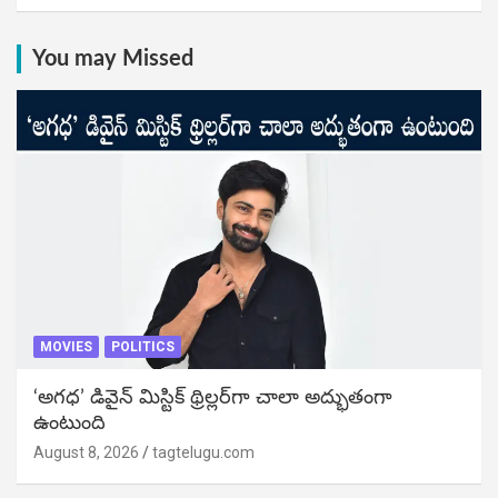
You may Missed
MOVIES
POLITICS
‘అగధ’ డివైన్ మిస్టిక్ థ్రిల్లర్‌గా చాలా అద్భుతంగా
ఉంటుంది
August 8, 2026
tagtelugu.com