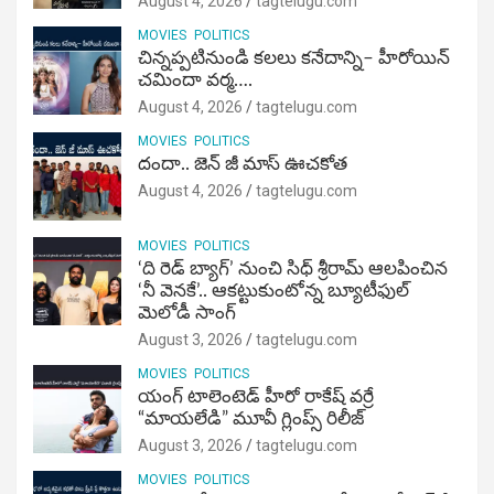
August 4, 2026
tagtelugu.com
MOVIES
POLITICS
చిన్నప్పటినుండి కలలు కనేదాన్ని– హీరోయిన్‌
చమిందా వర్మ….
August 4, 2026
tagtelugu.com
MOVIES
POLITICS
దందా.. జెన్ జీ మాస్ ఊచకోత
August 4, 2026
tagtelugu.com
MOVIES
POLITICS
‘ది రెడ్ బ్యాగ్’ నుంచి సిధ్ శ్రీరామ్ ఆలపించిన
‘నీ వెనకే’.. ఆకట్టుకుంటోన్న బ్యూటీఫుల్
మెలోడీ సాంగ్
August 3, 2026
tagtelugu.com
MOVIES
POLITICS
యంగ్ టాలెంటెడ్ హీరో రాకేష్ వర్రే
“మాయలేడి” మూవీ గ్లింప్స్ రిలీజ్
August 3, 2026
tagtelugu.com
MOVIES
POLITICS