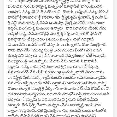
సినీ నిర్మాణ వ్యయం పెరుగుతున్న దృష్ట్యా సినిమా టికెట్ల ధరల
పెంపుదల గురించి రాష్ట్ర ప్రభుత్వంతో మాట్లాడితే బాగుంటుందని,
అందుకు నన్ను చొరవ తీసుకోవాలని కోరారు. అప్పుడు నన్ను కలిసిన
వారిలో శ్రీ రాజమౌళి, శ్రీ కొరటాల శివ, శ్రీ త్రివిక్రమ్ శ్రీనివాస్, శ్రీ మహేష్,
శ్రీ ఎన్టీ రామారావు, శ్రీ డివివి దానయ్య, మైత్రి మూవీస్ వారు, ఇంకా
ఇద్దరు, ముగ్గురు ప్రముఖులు ఉన్నారు. వారి సూచనల మేరకు నేను
అప్పటి రాష్ట్ర సినీమాటోగ్రఫీ మంత్రి శ్రీ పేర్ని నాని గారితో ఫోన్ లో
మాట్లాడాను. టికెట్ల ధరల విషయం మంత్రి గారితో మాట్లాడి
చెబుతానని ఆయన నాతో చెప్పారు. ఆ తర్వాత ఓ రోజు మంత్రిగారు
నాకు ఫోన్ చేసి “ ముఖ్యమంత్రి గారు ముందు మీతో ఒన్ టు ఒన్
కలుస్తానని చెప్పారు. లంచ్ కి రావాలని చెప్పారంటూ” డేట్ ఇచ్చారు.
ముఖ్యమంత్రిగారి ఆహ్వానం మేరకు నేను ఆయన నివాసానికి
వెళ్లాను. నన్ను వారు సాదరంగా ఆహ్వానించారు. లంచ్ చేస్తున్న
సమయంలోనే నేను సినీ పరిశ్రమ ఇబ్బందుల్ని వారికి వివరించాను.
ఇండస్ట్రీకి మీకు మధ్య గ్యాప్ ఉందని అందరూ అనుకుంటున్నారని,
సమయం ఇస్తే అందరం కలిసి వస్తామని ఆయనకు తెలిపాను. కొన్ని
రోజుల తర్వాత మంత్రి శ్రీ పేర్నినాని గారు నాకు ఫోన్ చేసి కొవిడ్ రెండో
దశ కొనసాగుతున్నందున, ఐదుగురు మాత్రమే వస్తే బాగుంటుంది అని
చెప్పారు. నేనప్పుడు ఓ పదిమందిమి వస్తామని చెబితే సరేనని
అన్నారు. డేట్ ఫిక్స్ చేశారు. అప్పుడు నేను బాలకృష్ణ గారిని ఫోన్
ద్వారా సంప్రదించడానికి ప్రయత్నించాను. ఆయన అందుబాటులోకి
రాలేదు. జెమిని కిరణ్ గారిని వెళ్లి బాలకృష్ణ గారిని కలవమని