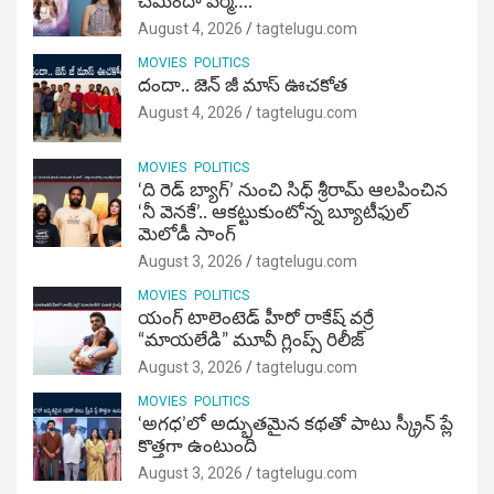
చమిందా వర్మ….
August 4, 2026
tagtelugu.com
MOVIES
POLITICS
దందా.. జెన్ జీ మాస్ ఊచకోత
August 4, 2026
tagtelugu.com
MOVIES
POLITICS
‘ది రెడ్ బ్యాగ్’ నుంచి సిధ్ శ్రీరామ్ ఆలపించిన
‘నీ వెనకే’.. ఆకట్టుకుంటోన్న బ్యూటీఫుల్
మెలోడీ సాంగ్
August 3, 2026
tagtelugu.com
MOVIES
POLITICS
యంగ్ టాలెంటెడ్ హీరో రాకేష్ వర్రే
“మాయలేడి” మూవీ గ్లింప్స్ రిలీజ్
August 3, 2026
tagtelugu.com
MOVIES
POLITICS
‘అగధ’లో అద్భుతమైన కథతో పాటు స్క్రీన్ ప్లే
కొత్తగా ఉంటుంది
August 3, 2026
tagtelugu.com