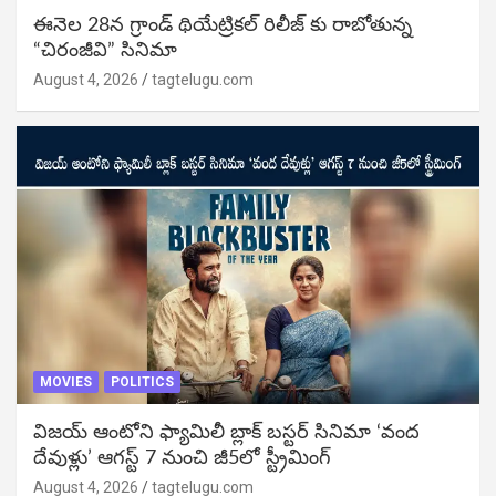
ఈనెల 28న గ్రాండ్ థియేట్రికల్ రిలీజ్ కు రాబోతున్న
“చిరంజీవి” సినిమా
August 4, 2026
tagtelugu.com
MOVIES
POLITICS
విజ‌య్ ఆంటోని ఫ్యామిలీ బ్లాక్ బ‌స్ట‌ర్‌ సినిమా ‘వంద
దేవుళ్లు’ ఆగస్ట్ 7 నుంచి జీ5లో స్ట్రీమింగ్
August 4, 2026
tagtelugu.com