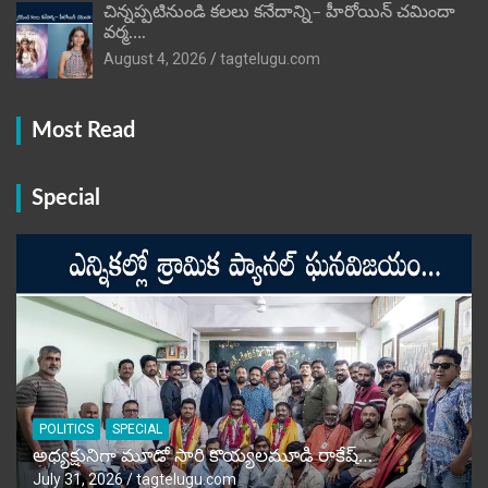
చిన్నప్పటినుండి కలలు కనేదాన్ని– హీరోయిన్‌ చమిందా
వర్మ….
August 4, 2026
tagtelugu.com
Most Read
Special
POLITICS
SPECIAL
అధ్యక్షునిగా మూడో సారి కొయ్యలమూడి రాకేష్‌…
July 31, 2026
tagtelugu.com