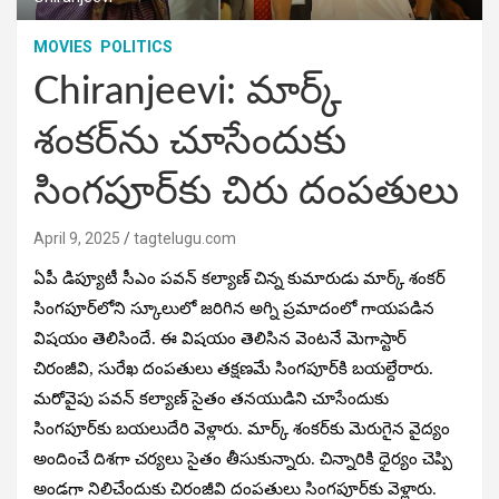
MOVIES
POLITICS
Chiranjeevi: మార్క్
శంకర్‌ను చూసేందుకు
సింగపూర్‌కు చిరు దంపతులు
April 9, 2025
tagtelugu.com
ఏపీ డిప్యూటీ సీఎం పవన్ కల్యాణ్ చిన్న కుమారుడు మార్క్ శంకర్
సింగపూర్‌లోని స్కూలులో జరిగిన అగ్ని ప్రమాదంలో గాయపడిన
విషయం తెలిసిందే. ఈ విషయం తెలిసిన వెంటనే మెగాస్టార్
చిరంజీవి, సురేఖ దంపతులు తక్షణమే సింగపూర్‌కి బయల్దేరారు.
మరోవైపు పవన్ కల్యాణ్ సైతం తనయుడిని చూసేందుకు
సింగపూర్‌కు బయలుదేరి వెళ్లారు. మార్క్ శంకర్‌కు మెరుగైన వైద్యం
అందించే దిశగా చర్యలు సైతం తీసుకున్నారు. చిన్నారికి ధైర్యం చెప్పి
అండగా నిలిచేందుకు చిరంజీవి దంపతులు సింగపూర్‌కు వెళ్లారు.