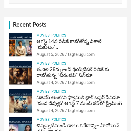
Recent Posts
MOVIES
POLITICS
ఆగస్ట్ 14న రిలీజ్ కాబోతోన్న విశాల్
‘మకుటం’…
August 5, 2026
tagtelugu.com
MOVIES
POLITICS
ఈనెల 28న గ్రాండ్ థియేట్రికల్ రిలీజ్ కు
రాబోతున్న “చిరంజీవి” సినిమా
August 4, 2026
tagtelugu.com
MOVIES
POLITICS
విజ‌య్ ఆంటోని ఫ్యామిలీ బ్లాక్ బ‌స్ట‌ర్‌ సినిమా
‘వంద దేవుళ్లు’ ఆగస్ట్ 7 నుంచి జీ5లో స్ట్రీమింగ్
August 4, 2026
tagtelugu.com
MOVIES
POLITICS
చిన్నప్పటినుండి కలలు కనేదాన్ని– హీరోయిన్‌