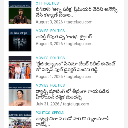
OTT
POLITICS
బిగ్‌బాస్ ‘అగ్ని ప‌రీక్ష‌’ ప్రీమియర్ తేదిని అనౌన్స్
చేసి కళ్యాణ్ పడాల..
August 3, 2026
tagtelugu.com
MOVIES
POLITICS
ఆసక్తి రేపుతున్న ‘అగధ’ ట్రైలర్
August 3, 2026
tagtelugu.com
MOVIES
POLITICS
“క్రేజీ కల్యాణం” సినిమా టీజర్ రిలీజ్ ఈవెంట్
లో సక్సెస్ ఫుల్ డైరెక్టర్ నందిని రెడ్డి
August 1, 2026
tagtelugu.com
MOVIES
POLITICS
డ్యాన్స్ షూటింగ్ లో తీవ్రంగా గాయపడిన
హీరోయిన్ రశ్మిక మందన్న
July 31, 2026
tagtelugu.com
POLITICS
SPECIAL
అధ్యక్షునిగా మూడో సారి కొయ్యలమూడి
రాకేష్‌…