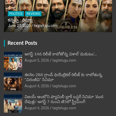
POLITICS
REVIEWS
కన్నప్ప : రివ్యూ
June 27, 2025
tagtelugu.com
Recent Posts
ఆగస్ట్ 14న రిలీజ్ కాబోతోన్న విశాల్ ‘మకుటం’…
August 5, 2026
tagtelugu.com
ఈనెల 28న గ్రాండ్ థియేట్రికల్ రిలీజ్ కు రాబోతున్న
“చిరంజీవి” సినిమా
August 4, 2026
tagtelugu.com
విజ‌య్ ఆంటోని ఫ్యామిలీ బ్లాక్ బ‌స్ట‌ర్‌ సినిమా ‘వంద
దేవుళ్లు’ ఆగస్ట్ 7 నుంచి జీ5లో స్ట్రీమింగ్
August 4, 2026
tagtelugu.com