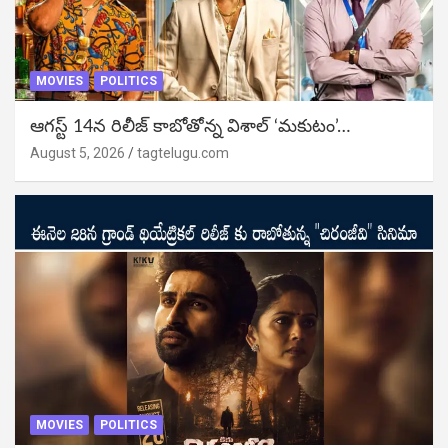
MOVIES
POLITICS
ఆగస్ట్ 14న రిలీజ్ కాబోతోన్న విశాల్ ‘మకుటం’…
August 5, 2026
tagtelugu.com
MOVIES
POLITICS