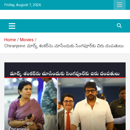
Skip
Friday, August 7, 2026
to
content
latest tollywood news and gossip
Tag Telugu
Home
Movies
Chiranjeevi: మార్క్ శంకర్‌ను చూసేందుకు సింగపూర్‌కు చిరు దంపతులు
Chiranjeevi