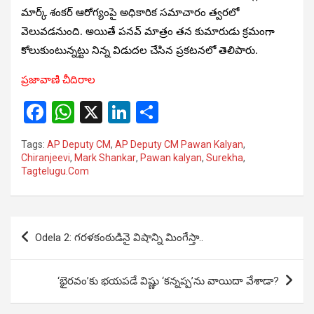
మార్క్ శంకర్ ఆరోగ్యంపై అధికారిక సమాచారం త్వరలో
వెలువడనుంది. అయితే పనవ్ మాత్రం తన కుమారుడు క్రమంగా
కోలుకుంటున్నట్టు నిన్న విడుదల చేసిన ప్రకటనలో తెలిపారు.
ప్రజావాణి చీదిరాల
F
W
X
Li
S
a
h
n
h
Tags:
AP Deputy CM
,
AP Deputy CM Pawan Kalyan
,
ce
at
ke
ar
Chiranjeevi
,
Mark Shankar
,
Pawan kalyan
,
Surekha
,
Tagtelugu.Com
b
s
dI
e
o
A
n
o
p
Post
Odela 2: గరళకంఠుడినై విషాన్ని మింగేస్తా..
k
p
navigation
‘భైరవం’కు భయపడే విష్ణు ‘కన్నప్ప’ను వాయిదా వేశాడా?