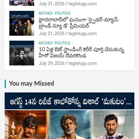
July 31, 2026
tagtelugu.com
MOVIES
POLITICS
హైదరాబాద్‌లో ఘనంగా ‘స్పైడర్-మ్యాన్:
బ్రాండ్ న్యూ డే’ ప్రీమియర్
July 31, 2026
tagtelugu.com
MOVIES
POLITICS
10 ఏళ్ల ఔట్ స్టాండింగ్ కెరీర్ పూర్తి చేసుకున్న
హీరో విజయ్ దేవరకొండ
July 29, 2026
tagtelugu.com
You may Missed