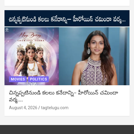
MOVIES
POLITICS
చిన్నప్పటినుండి కలలు కనేదాన్ని– హీరోయిన్‌ చమిందా
వర్మ….
August 4, 2026
tagtelugu.com