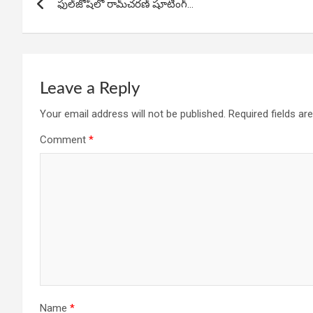
o
p
ఫుల్‌జోష్‌లో రామ్‌చరణ్‌ షూటింగ్‌…
navigation
k
p
Leave a Reply
Your email address will not be published.
Required fields a
Comment
*
Name
*