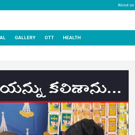
About us
IAL
GALLERY
OTT
HEALTH