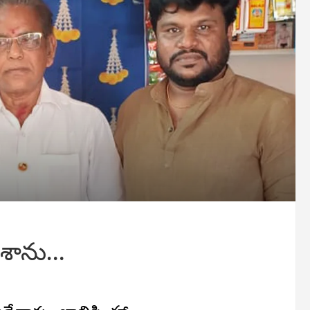
ిశాను…