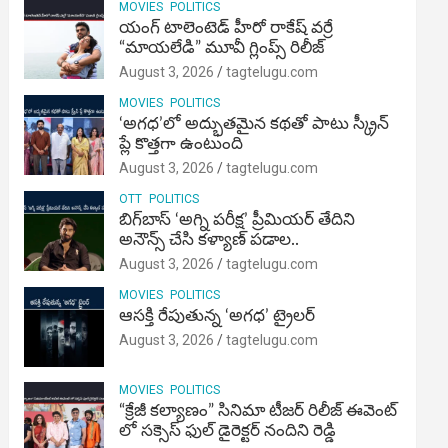
MOVIES
POLITICS
యంగ్ టాలెంటెడ్ హీరో రాకేష్ వర్రే
“మాయలేడి” మూవీ గ్లింప్స్ రిలీజ్
August 3, 2026
tagtelugu.com
MOVIES
POLITICS
‘అగధ’లో అద్భుతమైన కథతో పాటు స్క్రీన్
ప్లే కొత్తగా ఉంటుంది
August 3, 2026
tagtelugu.com
OTT
POLITICS
బిగ్‌బాస్ ‘అగ్ని ప‌రీక్ష‌’ ప్రీమియర్ తేదిని
అనౌన్స్ చేసి కళ్యాణ్ పడాల..
August 3, 2026
tagtelugu.com
MOVIES
POLITICS
ఆసక్తి రేపుతున్న ‘అగధ’ ట్రైలర్
August 3, 2026
tagtelugu.com
MOVIES
POLITICS
“క్రేజీ కల్యాణం” సినిమా టీజర్ రిలీజ్ ఈవెంట్
లో సక్సెస్ ఫుల్ డైరెక్టర్ నందిని రెడ్డి