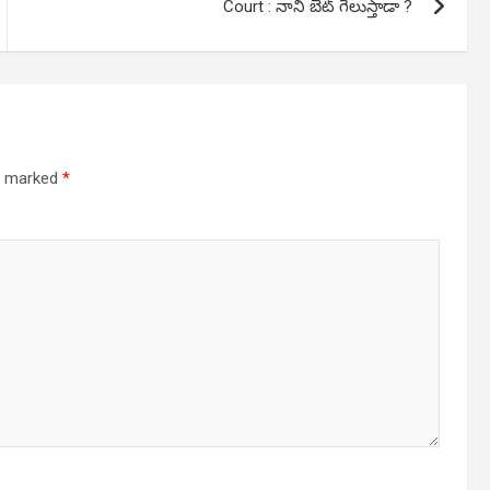
Court : నాని బెట్ గెలుస్తాడా ?
re marked
*