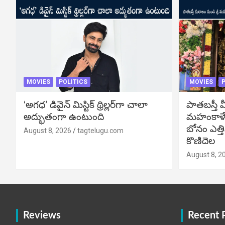
MOVIES
POLITICS
MOVIES
P
‘అగధ’ డివైన్ మిస్టిక్ థ్రిల్లర్‌గా చాలా
పాతబస్తీ మ
అద్భుతంగా ఉంటుంది
మహంకాళే
బోనం ఎత్తి
August 8, 2026
tagtelugu.com
కొణిదెల
August 8, 2
Reviews
Recent 