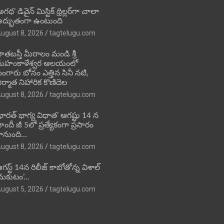
అగధ’ డివైన్ మిస్టిక్ థ్రిల్లర్‌గా చాలా
ద్భుతంగా ఉంటుంది
ugust 8, 2026
tagtelugu.com
ాతబస్తీ మీరాలం మండి శ్రీ
మహంకాళేశ్వర ఆలయంలో
ంగారు బోనం ఎత్తిన సినీ నటి,
ిర్మాత నిహారిక కొణిదెల
ugust 8, 2026
tagtelugu.com
భారత్ భాగ్య విధాత’ ఆగష్టు 14 న
ిందీ జీ 5లో ప్రత్యేకంగా ప్రసారం
ానుంది…
ugust 8, 2026
tagtelugu.com
గస్ట్ 14న రిలీజ్ కాబోతోన్న విశాల్
మకుటం’…
ugust 5, 2026
tagtelugu.com