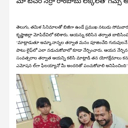
మా టీచర్‌ నర్రా రాంబాబు లెక్కలతో గేమ్స్‌
తెలుగు, తమిళ సినిమాలతో బిజీగా ఉండే ప్రముఖ నటుడు సోమవారం ప్
కృష్ణాజిల్లా మోపిదేవిలో కలిశారు. ఆయన్ను కలిసిన తర్వాత బాబిసి
‘మాట్లాడుతూ అమ్మా,నాన్నల తర్వాత మనం పూజించేది గురువులనే
పాటు లైఫ్‌లో ఎలా నడుచుకోవాలో కూడా నేర్పించారు. ఆయన నేర్పిన డిసిప
సంవత్సరాల తర్వాత ఆయన్ని కలిసి మాట్లాడి తన యోగక్షేమాలు కనుక
ఎమోషన ల్‌గా ఫీలయ్యానో మీ అందరితో పంచుకోవాలి అనిపించింది’’