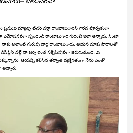
 ఆడేవారు– బాబిసింహా
రముఖ మ్యాథ్స్‌ టీచర్‌ నర్రా రాంబాబుగారిని గౌరవ పూర్వకంగా
ంహా ఎమోషనల్‌గా స్పందించి రాంబాబుగారి గురించి ఇలా అన్నారు. సింహా
. నాకు అలాంటి గురువు నార్ర రాంబాబుగారు. ఆయన మాకు పాఠాలతో
్లీన్‌ వల్లే నా జర్నీ ఇంత సక్సెస్‌ఫుల్‌గా జరుగుతుంది. 29
్కున్నాను. ఆయన్ని కలిసిన తర్వాత వ్యక్తిగతంగా నేను ఎంతో
 అన్నారు.