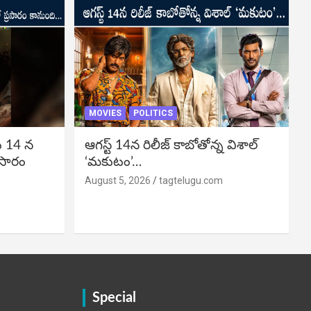
MOVIES
POLITICS
ు 14 న
ఆగస్ట్ 14న రిలీజ్ కాబోతోన్న విశాల్
రసారం
‘మకుటం’…
August 5, 2026
tagtelugu.com
Special