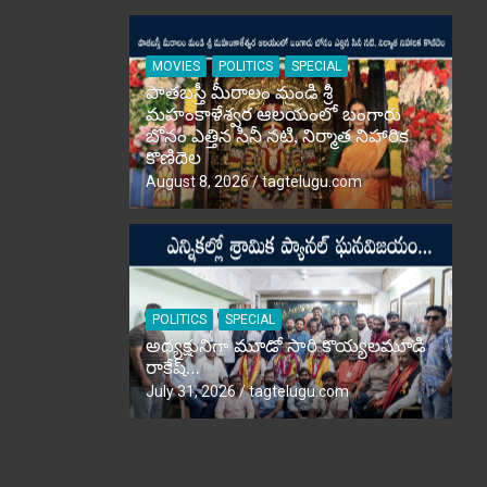
MOVIES
POLITICS
SPECIAL
పాతబస్తీ మీరాలం మండి శ్రీ
మహంకాళేశ్వర ఆలయంలో బంగారు
బోనం ఎత్తిన సినీ నటి, నిర్మాత నిహారిక
కొణిదెల
August 8, 2026
tagtelugu.com
POLITICS
SPECIAL
అధ్యక్షునిగా మూడో సారి కొయ్యలమూడి
రాకేష్‌…
July 31, 2026
tagtelugu.com