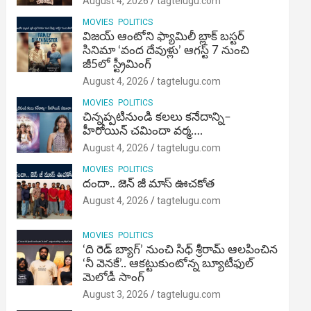
August 4, 2026
tagtelugu.com
MOVIES
POLITICS
విజ‌య్ ఆంటోని ఫ్యామిలీ బ్లాక్ బ‌స్ట‌ర్‌
సినిమా ‘వంద దేవుళ్లు’ ఆగస్ట్ 7 నుంచి
జీ5లో స్ట్రీమింగ్
August 4, 2026
tagtelugu.com
MOVIES
POLITICS
చిన్నప్పటినుండి కలలు కనేదాన్ని–
హీరోయిన్‌ చమిందా వర్మ….
August 4, 2026
tagtelugu.com
MOVIES
POLITICS
దందా.. జెన్ జీ మాస్ ఊచకోత
August 4, 2026
tagtelugu.com
MOVIES
POLITICS
‘ది రెడ్ బ్యాగ్’ నుంచి సిధ్ శ్రీరామ్ ఆలపించిన
‘నీ వెనకే’.. ఆకట్టుకుంటోన్న బ్యూటీఫుల్
మెలోడీ సాంగ్
August 3, 2026
tagtelugu.com