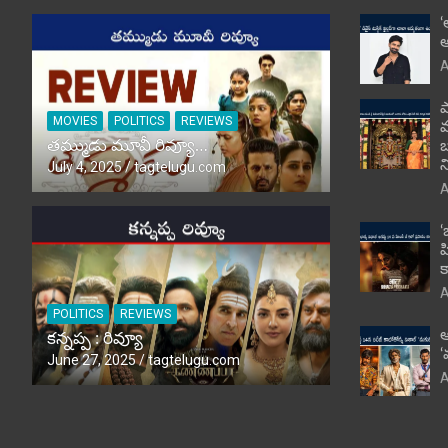
‘
అ
A
ప
MOVIES
POLITICS
REVIEWS
తమ్ముడు మూవీ రివ్యూ…
బ
న
July 4, 2025
tagtelugu.com
A
‘
హ
క
A
POLITICS
REVIEWS
ఆ
కన్నప్ప : రివ్యూ
‘
June 27, 2025
tagtelugu.com
A