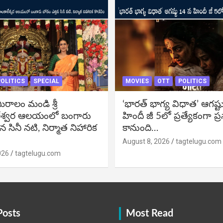
OLITICS
SPECIAL
MOVIES
OTT
POLITICS
ీరాలం మండి శ్రీ
‘భారత్ భాగ్య విధాత’ ఆగష్ట
శ్వర ఆలయంలో బంగారు
హిందీ జీ 5లో ప్రత్యేకంగా ప్
న సినీ నటి, నిర్మాత నిహారిక
కానుంది…
August 8, 2026
tagtelugu.com
026
tagtelugu.com
Posts
Most Read