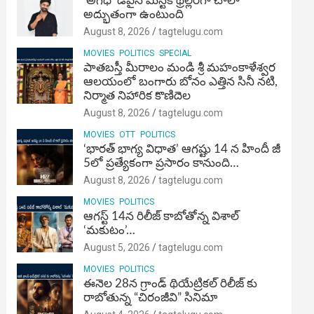
‘అగధ’ డివైన్ మిస్టిక్ థ్రిల్లర్‌గా చాలా
అద్భుతంగా ఉంటుంది
August 8, 2026
tagtelugu.com
MOVIES
POLITICS
SPECIAL
పాతబస్తీ మీరాలం మండి శ్రీ మహంకాళేశ్వర
ఆలయంలో బంగారు బోనం ఎత్తిన సినీ నటి,
నిర్మాత నిహారిక కొణిదెల
August 8, 2026
tagtelugu.com
MOVIES
OTT
POLITICS
‘భారత్ భాగ్య విధాత’ ఆగష్టు 14 న హిందీ జీ
5లో ప్రత్యేకంగా ప్రసారం కానుంది…
August 8, 2026
tagtelugu.com
MOVIES
POLITICS
ఆగస్ట్ 14న రిలీజ్ కాబోతోన్న విశాల్
‘మకుటం’…
August 5, 2026
tagtelugu.com
MOVIES
POLITICS
ఈనెల 28న గ్రాండ్ థియేట్రికల్ రిలీజ్ కు
రాబోతున్న “చిరంజీవి” సినిమా