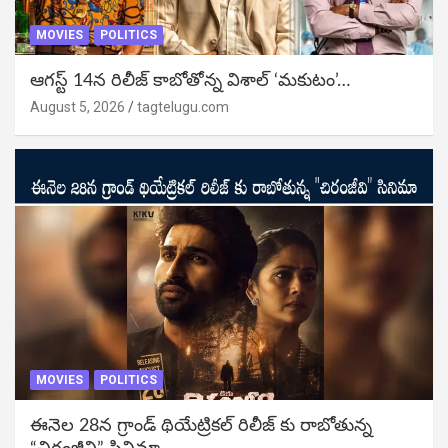
MOVIES
POLITICS
ఆగస్ట్ 14న రిలీజ్ కాబోతోన్న విశాల్ ‘మకుటం’…
August 5, 2026
tagtelugu.com
MOVIES
POLITICS
ఈనెల 28న గ్రాండ్ థియేట్రికల్ రిలీజ్ కు రాబోతున్న