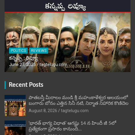
POLITICS
REVIEWS
కన్నప్ప : రివ్యూ
June 27, 2025
tagtelugu.com
Recent Posts
పాతబస్తీ మీరాలం మండి శ్రీ మహంకాళేశ్వర ఆలయంలో
బంగారు బోనం ఎత్తిన సినీ నటి, నిర్మాత నిహారిక కొణిదెల
August 8, 2026
tagtelugu.com
‘భారత్ భాగ్య విధాత’ ఆగష్టు 14 న హిందీ జీ 5లో
ప్రత్యేకంగా ప్రసారం కానుంది…