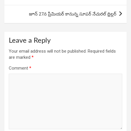
o
A
n
navigation
o
p
జూన్ 27న ప్రీమియర్ కానున్న సూపర్ నేచురల్ థ్రిల్లర్
k
p
Leave a Reply
Your email address will not be published.
Required fields
are marked
*
Comment
*