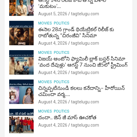
ఆగస్ట్ 14న రిలీజ్ కాబోతోన్న విశాల్
‘మకుటం’…
August 5, 2026
tagtelugu.com
MOVIES
POLITICS
ఈనెల 28న గ్రాండ్ థియేట్రికల్ రిలీజ్ కు
రాబోతున్న “చిరంజీవి” సినిమా
August 4, 2026
tagtelugu.com
MOVIES
POLITICS
విజ‌య్ ఆంటోని ఫ్యామిలీ బ్లాక్ బ‌స్ట‌ర్‌ సినిమా
‘వంద దేవుళ్లు’ ఆగస్ట్ 7 నుంచి జీ5లో స్ట్రీమింగ్
August 4, 2026
tagtelugu.com
MOVIES
POLITICS
చిన్నప్పటినుండి కలలు కనేదాన్ని– హీరోయిన్‌
చమిందా వర్మ….
August 4, 2026
tagtelugu.com
MOVIES
POLITICS
దందా.. జెన్ జీ మాస్ ఊచకోత
August 4, 2026
tagtelugu.com