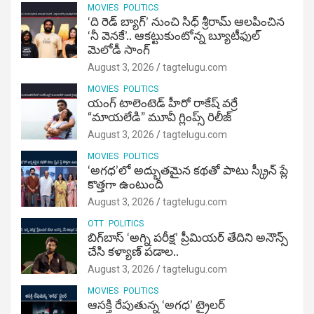
MOVIES
POLITICS
‘ది రెడ్ బ్యాగ్’ నుంచి సిధ్ శ్రీరామ్ ఆలపించిన
‘నీ వెనకే’.. ఆకట్టుకుంటోన్న బ్యూటీఫుల్
మెలోడీ సాంగ్
August 3, 2026
tagtelugu.com
MOVIES
POLITICS
యంగ్ టాలెంటెడ్ హీరో రాకేష్ వర్రే
“మాయలేడి” మూవీ గ్లింప్స్ రిలీజ్
August 3, 2026
tagtelugu.com
MOVIES
POLITICS
‘అగధ’లో అద్భుతమైన కథతో పాటు స్క్రీన్ ప్లే
కొత్తగా ఉంటుంది
August 3, 2026
tagtelugu.com
OTT
POLITICS
బిగ్‌బాస్ ‘అగ్ని ప‌రీక్ష‌’ ప్రీమియర్ తేదిని అనౌన్స్
చేసి కళ్యాణ్ పడాల..
August 3, 2026
tagtelugu.com
MOVIES
POLITICS
ఆసక్తి రేపుతున్న ‘అగధ’ ట్రైలర్