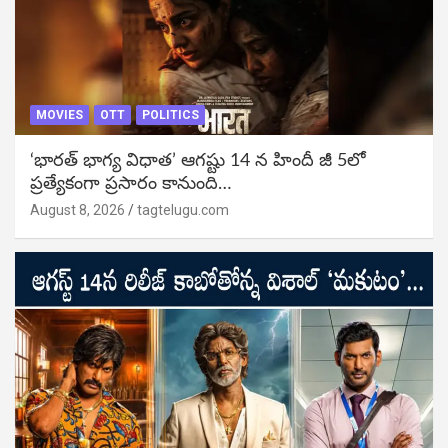
MOVIES
OTT
POLITICS
‘భారత్ భాగ్య విధాత’ ఆగష్టు 14 న హిందీ జీ 5లో
ప్రత్యేకంగా ప్రసారం కానుంది…
August 8, 2026
tagtelugu.com