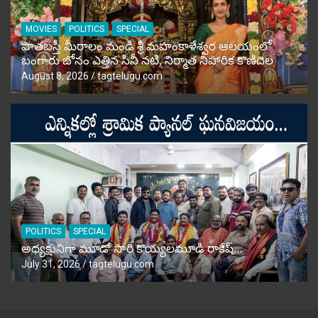
MOVIES
POLITICS
SPECIAL
పాతబస్తీ మీరాలం మండి శ్రీ మహంకాళేశ్వర ఆలయంలో
బంగారు బోనం ఎత్తిన సినీ నటి, నిర్మాత నిహారిక కొణిదెల
August 8, 2026
tagtelugu.com
POLITICS
SPECIAL
అధ్యక్షునిగా మూడో సారి కొయ్యలమూడి రాకేష్‌…
July 31, 2026
tagtelugu.com