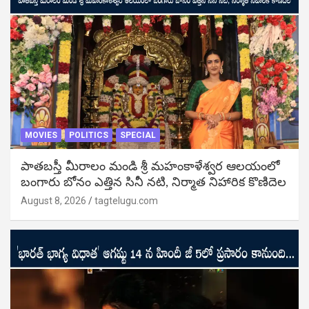
MOVIES
POLITICS
SPECIAL
పాతబస్తీ మీరాలం మండి శ్రీ మహంకాళేశ్వర ఆలయంలో
బంగారు బోనం ఎత్తిన సినీ నటి, నిర్మాత నిహారిక కొణిదెల
August 8, 2026
tagtelugu.com