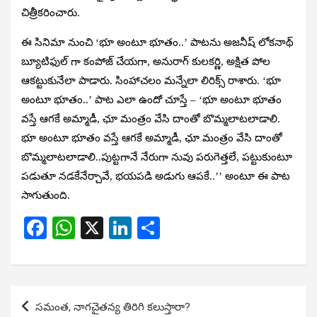
చిత్రీకరించారు.
ఈ సినిమా నుంచి ‘భూ అంటూ భూతం..’ పాటను అజనీష్ లోకనాథ్
బ్యూటిఫుల్ గా కంపోజ్ చేయగా, అనురాగ్ కులకర్ణి, అక్షిత పోల
ఆకట్టుకునేలా పాడారు. సింహాచలం మన్నేలా లిరిక్స్ రాశారు. ‘భూ
అంటూ భూతం..’ పాట ఎలా ఉందో చూస్తే – ‘భూ అంటూ భూతం
వస్తే ఆగకే అమ్మాడీ, ఛూ మంత్రం వేసి దాంతో బొమ్మలాటలాడాలి.
భూ అంటూ భూతం వస్తే ఆగకే అమ్మాడీ, ఛూ మంత్రం వేసి దాంతో
బొమ్మలాటలాడాలి..పుట్టగానే నేరుగా నువు పరుగెత్తలే, పట్టుకుంటూ
పడుతూ నడకేనేర్చావే, భయపడి అడుగు ఆపకే..’’ అంటూ ఈ పాట
సాగుతుంది.
F
W
X
Li
S
a
h
n
h
ce
at
ke
ar
b
s
dI
e
Post
సమంత, నాగచైతన్య తిరిగి కలుస్తారా?