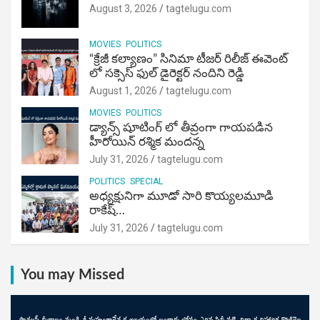
August 3, 2026
tagtelugu.com
MOVIES
POLITICS
“క్రేజీ కల్యాణం” సినిమా టీజర్ రిలీజ్ ఈవెంట్
లో సక్సెస్ ఫుల్ డైరెక్టర్ నందిని రెడ్డి
August 1, 2026
tagtelugu.com
MOVIES
POLITICS
డ్యాన్స్ షూటింగ్ లో తీవ్రంగా గాయపడిన
హీరోయిన్ రశ్మిక మందన్న
July 31, 2026
tagtelugu.com
POLITICS
SPECIAL
అధ్యక్షునిగా మూడో సారి కొయ్యలమూడి
రాకేష్‌…
July 31, 2026
tagtelugu.com
You may Missed