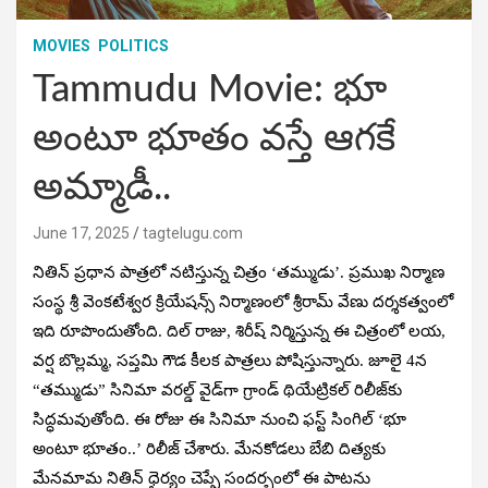
MOVIES
POLITICS
Tammudu Movie: భూ
అంటూ భూతం వస్తే ఆగకే
అమ్మాడీ..
June 17, 2025
tagtelugu.com
నితిన్ ప్రధాన పాత్రలో నటిస్తున్న చిత్రం ‘తమ్ముడు’. ప్రముఖ నిర్మాణ
సంస్థ శ్రీ వెంకటేశ్వర క్రియేషన్స్ నిర్మాణంలో శ్రీరామ్ వేణు దర్శకత్వంలో
ఇది రూపొందుతోంది. దిల్ రాజు, శిరీష్ నిర్మిస్తున్న ఈ చిత్రంలో లయ,
వర్ష బొల్లమ్మ, సప్తమి గౌడ కీలక పాత్రలు పోషిస్తున్నారు. జూలై 4న
“తమ్ముడు” సినిమా వరల్డ్ వైడ్‌గా గ్రాండ్ థియేట్రికల్ రిలీజ్‌కు
సిద్ధమవుతోంది. ఈ రోజు ఈ సినిమా నుంచి ఫస్ట్ సింగిల్ ‘భూ
అంటూ భూతం..’ రిలీజ్ చేశారు. మేనకోడలు బేబి దిత్యకు
మేనమామ నితిన్ ధైర్యం చెప్పే సందర్భంలో ఈ పాటను