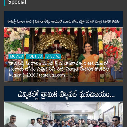
Special
MOVIES
POLITICS
SPECIAL
పాతబస్తీ మీరాలం మండి శ్రీ మహంకాళేశ్వర ఆలయంలో
బంగారు బోనం ఎత్తిన సినీ నటి, నిర్మాత నిహారిక కొణిదెల
August 8, 2026
tagtelugu.com