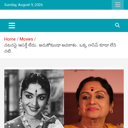
Skip
Sunday, August 9, 2026
to
content
latest tollywood news and gossip
Tag Telugu
Home
Movies
నటనపై ఆసక్తే లేదు.. అనుకోకుండా అవకాశం.. ఒక్క గాసిప్ కూడా లేని
నటి..