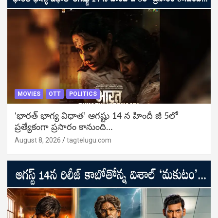
MOVIES
OTT
POLITICS
‘భారత్ భాగ్య విధాత’ ఆగష్టు 14 న హిందీ జీ 5లో
ప్రత్యేకంగా ప్రసారం కానుంది…
August 8, 2026
tagtelugu.com