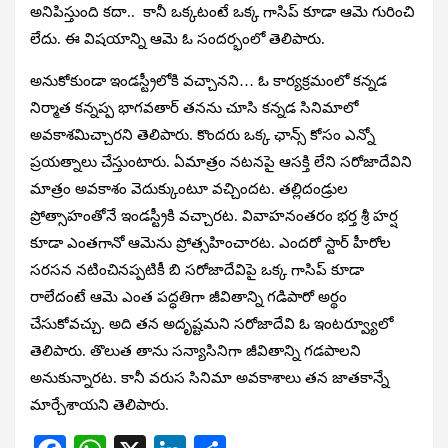
అనిపిస్తుంది కదా.. కానీ ఒక్కటంటే ఒక్క గాసిప్ కూడా ఆమె గురించి
లేదు. ఈ విషయాన్ని ఆమె ఓ సందర్భంలో తెలిపారు.
అనుకోకుండా ఇండస్ట్రీలోకి వచ్చానని… ఓ కార్యక్రమంలో కన్నడ
నిర్మాత కన్నప్ప భాగవతార్ తనను చూసి కన్నడ సినిమాలో
అవకాశమిచ్చారని తెలిపారు. కొందరు ఒక్క ఛాన్స్ కోసం ఎన్నో
ప్రయత్నాలు చేస్తుంటారు. ఏమాత్రం నటనపై ఆసక్తి లేని సరోజాదేవిని
మాత్రం అవకాశం వెదుక్కుంటూ వచ్చిందట. తల్లిదండ్రుల
ప్రోత్సాహంతోనే ఇండస్ట్రీకి వచ్చారట. వివాహనంతరం భర్త శ్రీ హర్ష
కూడా ఎంతగానో ఆమెను ప్రోత్సహించారట. ఎందరో స్టార్ హీరోల
సరసన నటించినప్పటికీ బి సరోజాదేవిపై ఒక్క గాసిప్ కూడా
రాలేదంటే ఆమె ఎంత పద్ధతిగా జీవితాన్ని గడిపారో అర్థం
చేసుకోవచ్చు. అది తన అదృష్టమని సరోజాదేవి ఓ ఇంటర్వ్యూలో
తెలిపారు. తొలుత తాను సన్యాసినిగా జీవితాన్ని గడపాలని
అనుకున్నారట. కానీ వరుస సినిమా అవకాశాలు తన జాతకాన్నే
మార్చేశాయని తెలిపారు.