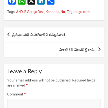
F
W
X
Li
S
a
h
n
h
Tags:
ANR
,
B Saroja Devi
,
Kannada
,
Ntr
,
Tagtleugu.com
ce
at
ke
ar
b
s
dI
e
o
A
n
Post
ప్రముఖ నటి బి.సరోజాదేవి కన్నుమూత
o
p
navigation
k
p
‘విశాల్ 35’ మొదలెట్టేశాడు..
Leave a Reply
Your email address will not be published.
Required fields
are marked
*
Comment
*