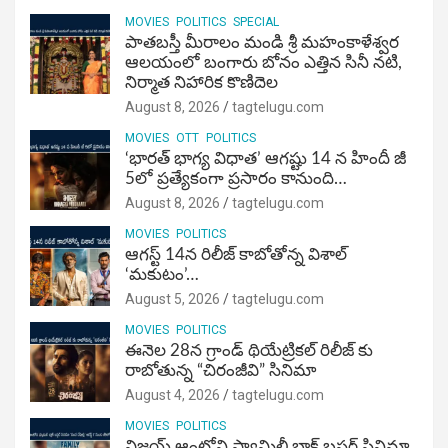
MOVIES
POLITICS
SPECIAL
పాతబస్తీ మీరాలం మండి శ్రీ మహంకాళేశ్వర
ఆలయంలో బంగారు బోనం ఎత్తిన సినీ నటి,
నిర్మాత నిహారిక కొణిదెల
August 8, 2026
tagtelugu.com
MOVIES
OTT
POLITICS
‘భారత్ భాగ్య విధాత’ ఆగష్టు 14 న హిందీ జీ
5లో ప్రత్యేకంగా ప్రసారం కానుంది…
August 8, 2026
tagtelugu.com
MOVIES
POLITICS
ఆగస్ట్ 14న రిలీజ్ కాబోతోన్న విశాల్
‘మకుటం’…
August 5, 2026
tagtelugu.com
MOVIES
POLITICS
ఈనెల 28న గ్రాండ్ థియేట్రికల్ రిలీజ్ కు
రాబోతున్న “చిరంజీవి” సినిమా
August 4, 2026
tagtelugu.com
MOVIES
POLITICS
విజ‌య్ ఆంటోని ఫ్యామిలీ బ్లాక్ బ‌స్ట‌ర్‌ సినిమా