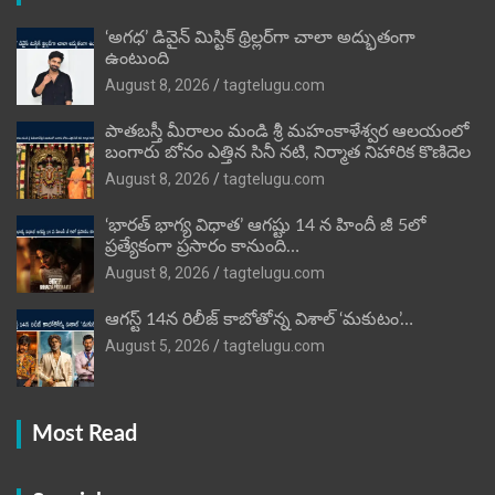
‘అగధ’ డివైన్ మిస్టిక్ థ్రిల్లర్‌గా చాలా అద్భుతంగా
ఉంటుంది
August 8, 2026
tagtelugu.com
పాతబస్తీ మీరాలం మండి శ్రీ మహంకాళేశ్వర ఆలయంలో
బంగారు బోనం ఎత్తిన సినీ నటి, నిర్మాత నిహారిక కొణిదెల
August 8, 2026
tagtelugu.com
‘భారత్ భాగ్య విధాత’ ఆగష్టు 14 న హిందీ జీ 5లో
ప్రత్యేకంగా ప్రసారం కానుంది…
August 8, 2026
tagtelugu.com
ఆగస్ట్ 14న రిలీజ్ కాబోతోన్న విశాల్ ‘మకుటం’…
August 5, 2026
tagtelugu.com
Most Read