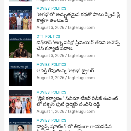
MOVIES
POLITICS
‘అగధ’లో అద్భుతమైన కథతో పాటు స్క్రీన్ ప్లే
కొత్తగా ఉంటుంది
August 3, 2026
tagtelugu.com
OTT
POLITICS
బిగ్‌బాస్ ‘అగ్ని ప‌రీక్ష‌’ ప్రీమియర్ తేదిని అనౌన్స్
చేసి కళ్యాణ్ పడాల..
August 3, 2026
tagtelugu.com
MOVIES
POLITICS
ఆసక్తి రేపుతున్న ‘అగధ’ ట్రైలర్
August 3, 2026
tagtelugu.com
MOVIES
POLITICS
“క్రేజీ కల్యాణం” సినిమా టీజర్ రిలీజ్ ఈవెంట్
లో సక్సెస్ ఫుల్ డైరెక్టర్ నందిని రెడ్డి
August 1, 2026
tagtelugu.com
MOVIES
POLITICS
డ్యాన్స్ షూటింగ్ లో తీవ్రంగా గాయపడిన