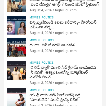
‘వంద దేవుళ్లు’ ఆగస్ట్ 7 నుంచి జీ5లో స్ట్రీమింగ్
August 4, 2026
tagtelugu.com
MOVIES
POLITICS
చిన్నప్పటినుండి కలలు కనేదాన్ని– హీరోయిన్‌
చమిందా వర్మ….
August 4, 2026
tagtelugu.com
MOVIES
POLITICS
దందా.. జెన్ జీ మాస్ ఊచకోత
August 4, 2026
tagtelugu.com
MOVIES
POLITICS
‘ది రెడ్ బ్యాగ్’ నుంచి సిధ్ శ్రీరామ్ ఆలపించిన
‘నీ వెనకే’.. ఆకట్టుకుంటోన్న బ్యూటీఫుల్
మెలోడీ సాంగ్
August 3, 2026
tagtelugu.com
MOVIES
POLITICS
యంగ్ టాలెంటెడ్ హీరో రాకేష్ వర్రే
“మాయలేడి” మూవీ గ్లింప్స్ రిలీజ్
August 3, 2026
tagtelugu.com