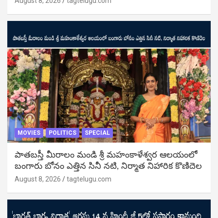
August 8, 2026
tagtelugu.com
MOVIES
POLITICS
SPECIAL
పాతబస్తీ మీరాలం మండి శ్రీ మహంకాళేశ్వర ఆలయంలో
బంగారు బోనం ఎత్తిన సినీ నటి, నిర్మాత నిహారిక కొణిదెల
August 8, 2026
tagtelugu.com