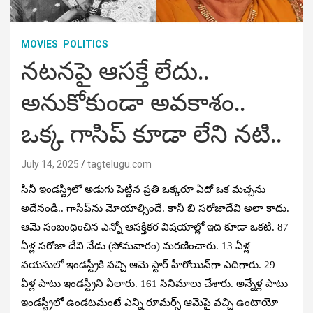
MOVIES
POLITICS
నటనపై ఆసక్తే లేదు..
అనుకోకుండా అవకాశం..
ఒక్క గాసిప్ కూడా లేని నటి..
July 14, 2025
tagtelugu.com
సినీ ఇండస్ట్రీలో అడుగు పెట్టిన ప్రతి ఒక్కరూ ఏదో ఒక మచ్చను
అదేనండి.. గాసిప్‌ను మోయాల్సిందే. కానీ బి సరోజాదేవి అలా కాదు.
ఆమె సంబంధించిన ఎన్నో ఆసక్తికర విషయాల్లో ఇది కూడా ఒకటి. 87
ఏళ్ల సరోజా దేవి నేడు (సోమవారం) మరణించారు. 13 ఏళ్ల
వయసులో ఇండస్ట్రీకి వచ్చి ఆమె స్టార్ హీరోయిన్‌గా ఎదిగారు. 29
ఏళ్ల పాటు ఇండస్ట్రీని ఏలారు. 161 సినిమాలు చేశారు. అన్నేళ్ల పాటు
ఇండస్ట్రీలో ఉండటమంటే ఎన్ని రూమర్స్‌ ఆమెపై వచ్చి ఉంటాయో