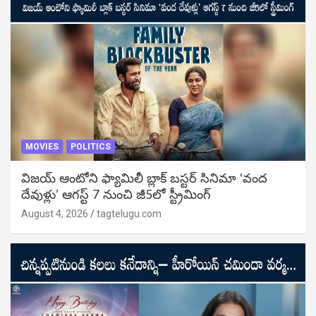
MOVIES
POLITICS
విజ‌య్ ఆంటోని ఫ్యామిలీ బ్లాక్ బ‌స్ట‌ర్‌ సినిమా ‘వంద
దేవుళ్లు’ ఆగస్ట్ 7 నుంచి జీ5లో స్ట్రీమింగ్
August 4, 2026
tagtelugu.com