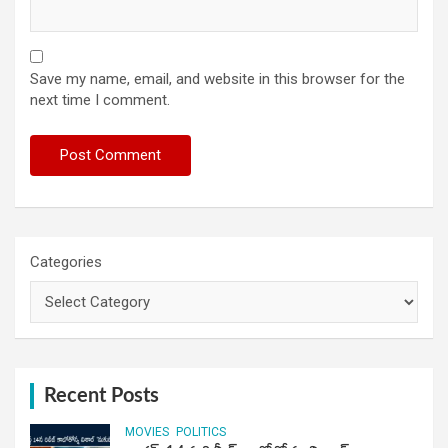
Save my name, email, and website in this browser for the
next time I comment.
Categories
Recent Posts
MOVIES
POLITICS