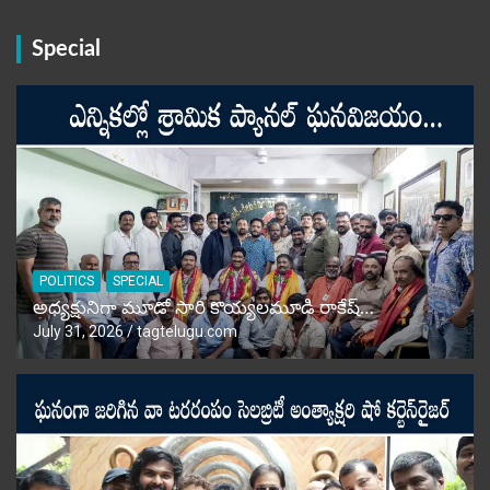
Special
POLITICS
SPECIAL
అధ్యక్షునిగా మూడో సారి కొయ్యలమూడి రాకేష్‌…
July 31, 2026
tagtelugu.com