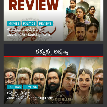
MOVIES
POLITICS
REVIEWS
తమ్ముడు మూవీ రివ్యూ…
July 4, 2025
tagtelugu.com
POLITICS
REVIEWS
కన్నప్ప : రివ్యూ
June 27, 2025
tagtelugu.com