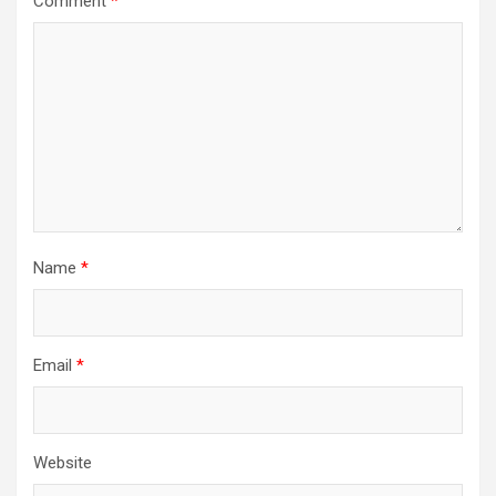
Comment
*
Name
*
Email
*
Website