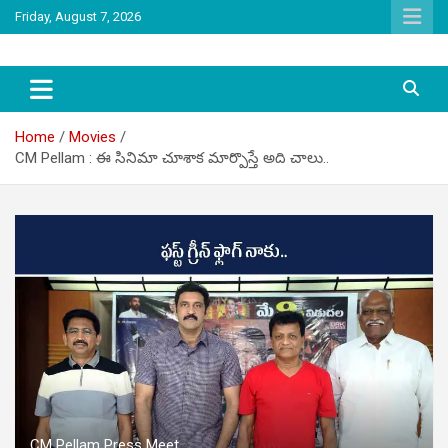
Skip
Friday, August 7, 2026
to
content
latest tollywood news and gossip
Tag Telugu
Home
Movies
CM Pellam : ఈ సినిమా చూశాక మార్పొస్తే అది చాలు..
CM Pellam Press Meet