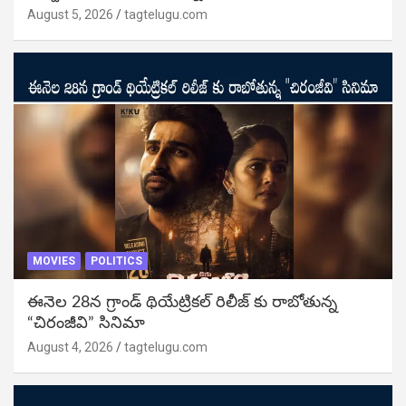
August 5, 2026
tagtelugu.com
MOVIES
POLITICS
ఈనెల 28న గ్రాండ్ థియేట్రికల్ రిలీజ్ కు రాబోతున్న
“చిరంజీవి” సినిమా
August 4, 2026
tagtelugu.com