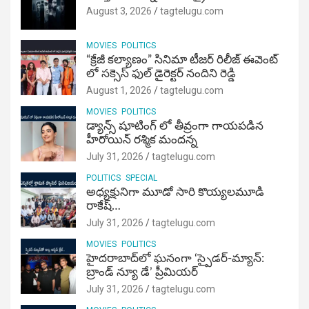
August 3, 2026
tagtelugu.com
MOVIES
POLITICS
“క్రేజీ కల్యాణం” సినిమా టీజర్ రిలీజ్ ఈవెంట్
లో సక్సెస్ ఫుల్ డైరెక్టర్ నందిని రెడ్డి
August 1, 2026
tagtelugu.com
MOVIES
POLITICS
డ్యాన్స్ షూటింగ్ లో తీవ్రంగా గాయపడిన
హీరోయిన్ రశ్మిక మందన్న
July 31, 2026
tagtelugu.com
POLITICS
SPECIAL
అధ్యక్షునిగా మూడో సారి కొయ్యలమూడి
రాకేష్‌…
July 31, 2026
tagtelugu.com
MOVIES
POLITICS
హైదరాబాద్‌లో ఘనంగా ‘స్పైడర్-మ్యాన్:
బ్రాండ్ న్యూ డే’ ప్రీమియర్
July 31, 2026
tagtelugu.com