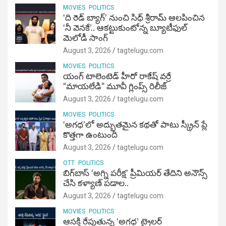
MOVIES
POLITICS
‘ది రెడ్ బ్యాగ్’ నుంచి సిధ్ శ్రీరామ్ ఆలపించిన
‘నీ వెనకే’.. ఆకట్టుకుంటోన్న బ్యూటీఫుల్
మెలోడీ సాంగ్
August 3, 2026
tagtelugu.com
MOVIES
POLITICS
యంగ్ టాలెంటెడ్ హీరో రాకేష్ వర్రే
“మాయలేడి” మూవీ గ్లింప్స్ రిలీజ్
August 3, 2026
tagtelugu.com
MOVIES
POLITICS
‘అగధ’లో అద్భుతమైన కథతో పాటు స్క్రీన్ ప్లే
కొత్తగా ఉంటుంది
August 3, 2026
tagtelugu.com
OTT
POLITICS
బిగ్‌బాస్ ‘అగ్ని ప‌రీక్ష‌’ ప్రీమియర్ తేదిని అనౌన్స్
చేసి కళ్యాణ్ పడాల..
August 3, 2026
tagtelugu.com
MOVIES
POLITICS
ఆసక్తి రేపుతున్న ‘అగధ’ ట్రైలర్