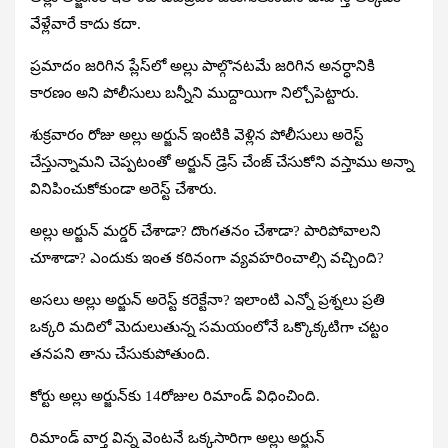
వేళ్లేవారే కాదు కదా.
ప్రమాదం జరిగిన ప్లేస్‌లో అల్లు పాల్గొనటమే జరిగిన అనర్ధానికి
కారణం అని పోలీసులు బన్నీని ముద్దాయిగా నిల్చోపెట్టారు.
శుక్రవారం రోజు అల్లు అర్జున్‌ ఇంటికి వెళ్లిన పోలీసులు అరెస్ట్‌
చేస్తున్నామని చెప్పటంతో అర్జున్‌ డ్రెస్‌ చేంజ్‌ చేసుకోని వస్తాము అన్నా
వినిపించుకోకుండా అరెస్ట్‌ చేశారు.
అల్లు అర్జున్‌ మర్డర్‌ చేశాడా? దొంగతనం చేశాడా? పారిపోవాలని
చూశాడా? ఎందుకు ఇంత కఠినంగా వ్యవహరించాల్సి వచ్చింది?
అసలు అల్లు అర్జున్‌ అరెస్ట్‌ కరెక్టేనా? ఇలాంటి ఎన్నో ప్రశ్నలు ప్రతి
ఒక్కరి మదిలో మెదులుతున్న సమయంలోనే ఒక్కొక్కటిగా చట్టం
తనపని తాను చేసుకుపోతుంది.
కోర్టు అల్లు అర్జున్‌కు 14రోజుల రిమాండ్‌ విధించింది.
రిమాండ్‌ వార్త విన్న వెంటనే ఒక్కసారిగా అల్లు అర్జున్‌