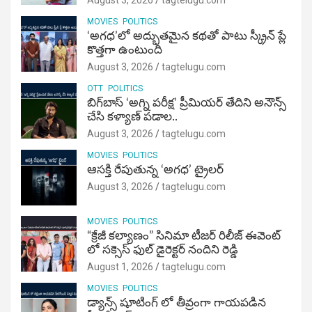
August 3, 2026
tagtelugu.com
MOVIES
POLITICS
‘అగధ’లో అద్భుతమైన కథతో పాటు స్క్రీన్ ప్లే
కొత్తగా ఉంటుంది
August 3, 2026
tagtelugu.com
OTT
POLITICS
బిగ్‌బాస్ ‘అగ్ని ప‌రీక్ష‌’ ప్రీమియర్ తేదిని అనౌన్స్
చేసి కళ్యాణ్ పడాల..
August 3, 2026
tagtelugu.com
MOVIES
POLITICS
ఆసక్తి రేపుతున్న ‘అగధ’ ట్రైలర్
August 3, 2026
tagtelugu.com
MOVIES
POLITICS
“క్రేజీ కల్యాణం” సినిమా టీజర్ రిలీజ్ ఈవెంట్
లో సక్సెస్ ఫుల్ డైరెక్టర్ నందిని రెడ్డి
August 1, 2026
tagtelugu.com
MOVIES
POLITICS
డ్యాన్స్ షూటింగ్ లో తీవ్రంగా గాయపడిన