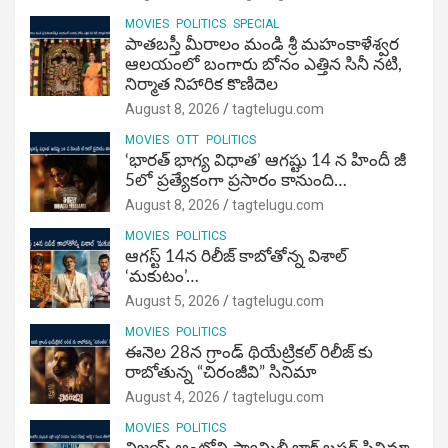
MOVIES
POLITICS
SPECIAL
పాతబస్తీ మీరాలం మండి శ్రీ మహంకాళేశ్వర
ఆలయంలో బంగారు బోనం ఎత్తిన సినీ నటి,
నిర్మాత నిహారిక కొణిదెల
August 8, 2026
tagtelugu.com
MOVIES
OTT
POLITICS
‘భారత్ భాగ్య విధాత’ ఆగష్టు 14 న హిందీ జీ
5లో ప్రత్యేకంగా ప్రసారం కానుంది…
August 8, 2026
tagtelugu.com
MOVIES
POLITICS
ఆగస్ట్ 14న రిలీజ్ కాబోతోన్న విశాల్
‘మకుటం’…
August 5, 2026
tagtelugu.com
MOVIES
POLITICS
ఈనెల 28న గ్రాండ్ థియేట్రికల్ రిలీజ్ కు
రాబోతున్న “చిరంజీవి” సినిమా
August 4, 2026
tagtelugu.com
MOVIES
POLITICS