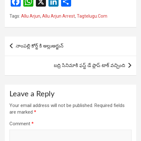
F
W
X
Li
S
a
h
n
h
Tags:
Allu Arjun
,
Allu Arjun Arrest
,
Tagtelugu.Com
ce
at
ke
ar
b
s
dI
e
o
A
n
Post
నాంపల్లి కోర్ట్ కి అల్లుఅర్జున్
o
p
navigation
k
p
బద్రి సినిమాకి ఫస్ట్ డే ప్లాప్ టాక్ వచ్చింది
Leave a Reply
Your email address will not be published.
Required fields
are marked
*
Comment
*