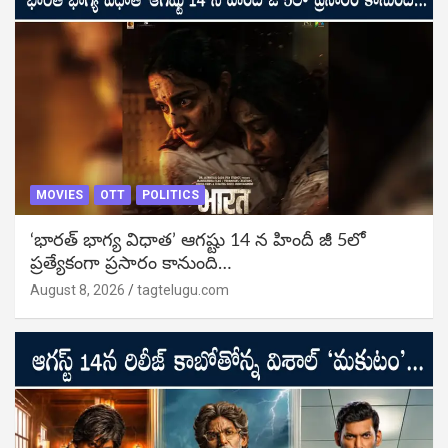
MOVIES
OTT
POLITICS
‘భారత్ భాగ్య విధాత’ ఆగష్టు 14 న హిందీ జీ 5లో
ప్రత్యేకంగా ప్రసారం కానుంది…
August 8, 2026
tagtelugu.com