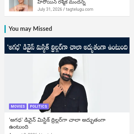
హీరోయిన్ రశ్మిక మందన్న
July 31, 2026
tagtelugu.com
You may Missed
MOVIES
POLITICS
‘అగధ’ డివైన్ మిస్టిక్ థ్రిల్లర్‌గా చాలా అద్భుతంగా
ఉంటుంది