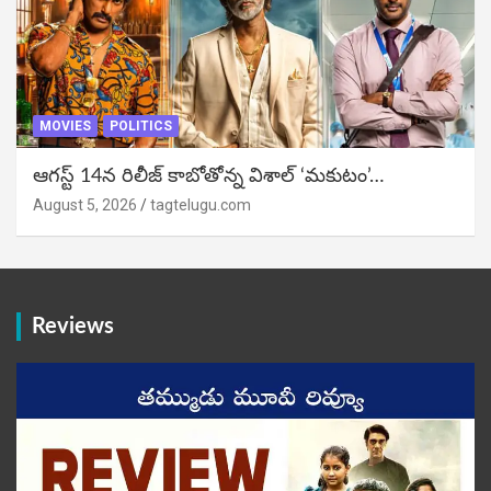
MOVIES
POLITICS
ఆగస్ట్ 14న రిలీజ్ కాబోతోన్న విశాల్ ‘మకుటం’…
August 5, 2026
tagtelugu.com
Reviews