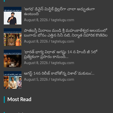
‘అగధ’ డివైన్ మిస్టిక్ థ్రిల్లర్‌గా చాలా అద్భుతంగా
ఉంటుంది
August 8, 2026
tagtelugu.com
పాతబస్తీ మీరాలం మండి శ్రీ మహంకాళేశ్వర ఆలయంలో
బంగారు బోనం ఎత్తిన సినీ నటి, నిర్మాత నిహారిక కొణిదెల
August 8, 2026
tagtelugu.com
‘భారత్ భాగ్య విధాత’ ఆగష్టు 14 న హిందీ జీ 5లో
ప్రత్యేకంగా ప్రసారం కానుంది…
August 8, 2026
tagtelugu.com
ఆగస్ట్ 14న రిలీజ్ కాబోతోన్న విశాల్ ‘మకుటం’…
August 5, 2026
tagtelugu.com
Most Read