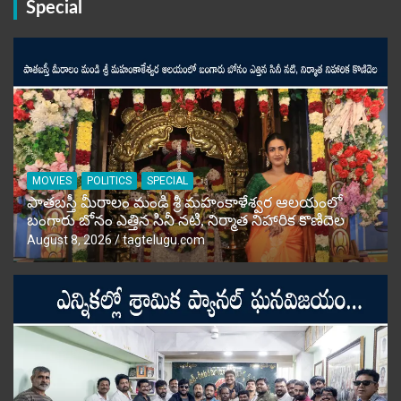
Special
MOVIES
POLITICS
SPECIAL
పాతబస్తీ మీరాలం మండి శ్రీ మహంకాళేశ్వర ఆలయంలో
బంగారు బోనం ఎత్తిన సినీ నటి, నిర్మాత నిహారిక కొణిదెల
August 8, 2026
tagtelugu.com