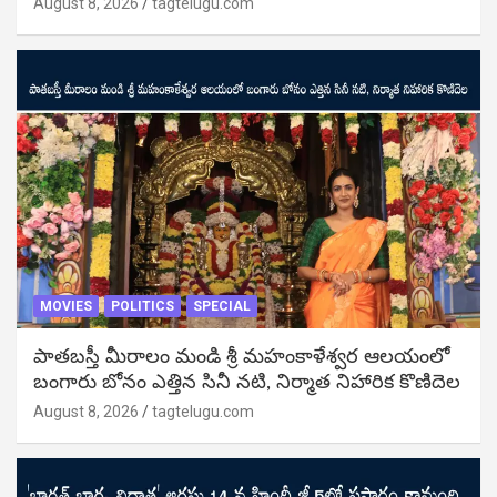
August 8, 2026
tagtelugu.com
MOVIES
POLITICS
SPECIAL
పాతబస్తీ మీరాలం మండి శ్రీ మహంకాళేశ్వర ఆలయంలో
బంగారు బోనం ఎత్తిన సినీ నటి, నిర్మాత నిహారిక కొణిదెల
August 8, 2026
tagtelugu.com