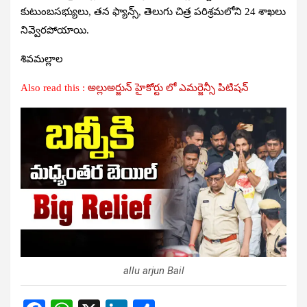
కుటుంబసభ్యులు, తన ఫ్యాన్స్, తెలుగు చిత్ర పరిశ్రమలోని 24 శాఖలు
నివ్వెరపోయాయి.
శివమల్లాల
Also read this :
అల్లుఅర్జున్ హైకోర్టు లో ఎమర్జెన్సీ పిటిషన్
allu arjun Bail