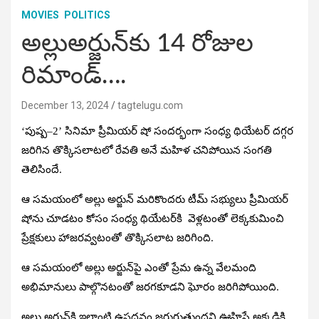
MOVIES
POLITICS
అల్లుఅర్జున్‌కు 14 రోజుల
రిమాండ్‌….
December 13, 2024
tagtelugu.com
‘పుష్ప–2’ సినిమా ప్రీమియర్‌ షో సందర్భంగా సంధ్య థియేటర్‌ దగ్గర
జరిగిన తొక్కిసలాటలో రేవతి అనే మహిళ చనిపోయిన సంగతి
తెలిసిందే.
ఆ సమయంలో అల్లు అర్జున్‌ మరికొందరు టీమ్‌ సభ్యులు ప్రీమియర్‌
షోను చూడటం కోసం సంధ్య థియేటర్‌కి వెళ్లటంతో లెక్కకుమించి
ప్రేక్షకులు హాజరవ్వటంతో తొక్కిసలాట జరిగింది.
ఆ సమయంలో అల్లు అర్జున్‌పై ఎంతో ప్రేమ ఉన్న వేలమంది
అభిమానులు పాల్గొనటంతో జరగకూడని ఘోరం జరిగిపోయింది.
అల్లు అర్జున్‌కి ఇలాంటి ఉపద్రవం జరుగుతుందని ఊహిస్తే అక్కడికి