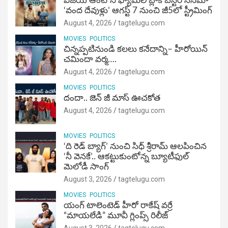
విజ‌య్ ఆంటోని ఫ్యామిలీ బ్లాక్ బ‌స్ట‌ర్‌ సినిమా
‘వంద దేవుళ్లు’ ఆగస్ట్ 7 నుంచి జీ5లో స్ట్రీమింగ్
August 4, 2026
tagtelugu.com
MOVIES
POLITICS
చిన్నప్పటినుండి కలలు కనేదాన్ని– హీరోయిన్‌
చమిందా వర్మ….
August 4, 2026
tagtelugu.com
MOVIES
POLITICS
దందా.. జెన్ జీ మాస్ ఊచకోత
August 4, 2026
tagtelugu.com
MOVIES
POLITICS
‘ది రెడ్ బ్యాగ్’ నుంచి సిధ్ శ్రీరామ్ ఆలపించిన
‘నీ వెనకే’.. ఆకట్టుకుంటోన్న బ్యూటీఫుల్
మెలోడీ సాంగ్
August 3, 2026
tagtelugu.com
MOVIES
POLITICS
యంగ్ టాలెంటెడ్ హీరో రాకేష్ వర్రే
“మాయలేడి” మూవీ గ్లింప్స్ రిలీజ్