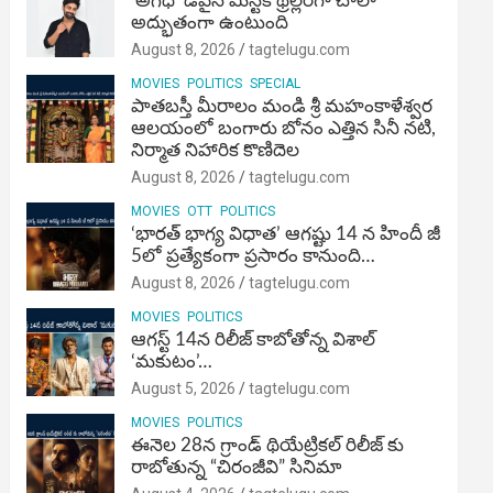
‘అగధ’ డివైన్ మిస్టిక్ థ్రిల్లర్‌గా చాలా
అద్భుతంగా ఉంటుంది
August 8, 2026
tagtelugu.com
MOVIES
POLITICS
SPECIAL
పాతబస్తీ మీరాలం మండి శ్రీ మహంకాళేశ్వర
ఆలయంలో బంగారు బోనం ఎత్తిన సినీ నటి,
నిర్మాత నిహారిక కొణిదెల
August 8, 2026
tagtelugu.com
MOVIES
OTT
POLITICS
‘భారత్ భాగ్య విధాత’ ఆగష్టు 14 న హిందీ జీ
5లో ప్రత్యేకంగా ప్రసారం కానుంది…
August 8, 2026
tagtelugu.com
MOVIES
POLITICS
ఆగస్ట్ 14న రిలీజ్ కాబోతోన్న విశాల్
‘మకుటం’…
August 5, 2026
tagtelugu.com
MOVIES
POLITICS
ఈనెల 28న గ్రాండ్ థియేట్రికల్ రిలీజ్ కు
రాబోతున్న “చిరంజీవి” సినిమా