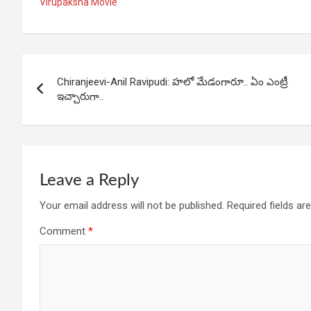
ce
at
ke
ar
Virupaksha Movie
b
s
dI
e
o
A
n
o
p
Post
Chiranjeevi-Anil Ravipudi: హలో మేడంగారూ.. ఏం ఎంట్రీ
k
p
navigation
ఇచ్చారుగా..
Leave a Reply
Your email address will not be published.
Required fields a
Comment
*