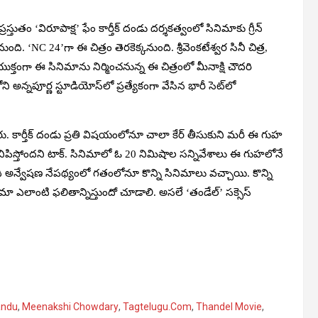
స్తుతం ‘విరూపాక్ష’ ఫేం కార్తీక్ దండు దర్శకత్వంలో సినిమాకు గ్రీన్
ంది. ‘NC 24’గా ఈ చిత్రం తెరకెక్కనుంది. శ్రీ‌వెంక‌టేశ్వ‌ర సినీ చిత్ర‌,
ంయుక్తంగా ఈ సినిమాను నిర్మించనున్న ఈ చిత్రంలో మీనాక్షి చౌదరి
ి అన్నపూర్ణ స్టూడియోస్‌లో ప్రత్యేకంగా వేసిన భారీ సెట్‌లో
శారు. కార్తీక్ దండు ప్రతి విషయంలోనూ చాలా కేర్ తీసుకుని మరీ ఈ గుహ
పిస్తోందని టాక్. సినిమాలో ఓ 20 నిమిషాల సన్నివేశాలు ఈ గుహలోనే
ి అన్వేషణ నేపథ్యంలో గతంలోనూ కొన్ని సినిమాలు వచ్చాయి. కొన్ని
నిమా ఎలాంటి ఫలితాన్నిస్తుందో చూడాలి. అసలే ‘తండేల్’ సక్సెస్
andu
,
Meenakshi Chowdary
,
Tagtelugu.Com
,
Thandel Movie
,