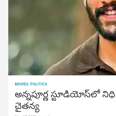
MOVIES
POLITICS
అన్నపూర్ణ స్టూడియోస్‌లో నిధ
చైతన్య