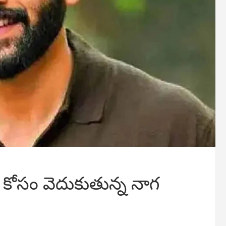
ి కోసం వెదుకుతున్న నాగ