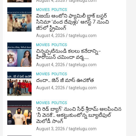
August 4, 2026
tagtelugu.com
MOVIES
POLITICS
విజ‌య్ ఆంటోని ఫ్యామిలీ బ్లాక్ బ‌స్ట‌ర్‌
సినిమా ‘వంద దేవుళ్లు’ ఆగస్ట్ 7 నుంచి
జీ5లో స్ట్రీమింగ్
August 4, 2026
tagtelugu.com
MOVIES
POLITICS
చిన్నప్పటినుండి కలలు కనేదాన్ని–
హీరోయిన్‌ చమిందా వర్మ….
August 4, 2026
tagtelugu.com
MOVIES
POLITICS
దందా.. జెన్ జీ మాస్ ఊచకోత
August 4, 2026
tagtelugu.com
MOVIES
POLITICS
‘ది రెడ్ బ్యాగ్’ నుంచి సిధ్ శ్రీరామ్ ఆలపించిన
‘నీ వెనకే’.. ఆకట్టుకుంటోన్న బ్యూటీఫుల్
మెలోడీ సాంగ్
August 3, 2026
tagtelugu.com