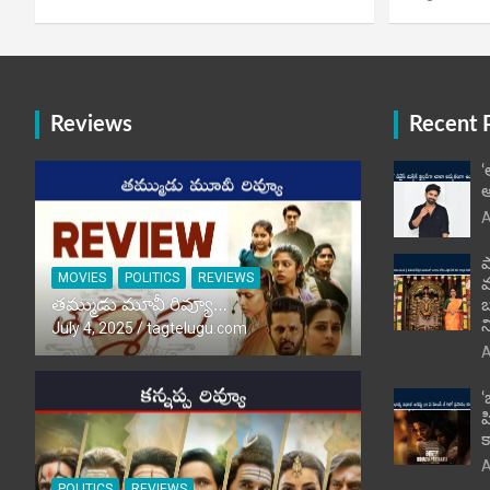
Reviews
Recent 
‘
అ
A
ప
MOVIES
POLITICS
REVIEWS
తమ్ముడు మూవీ రివ్యూ…
బ
న
July 4, 2025
tagtelugu.com
A
‘
హ
క
A
POLITICS
REVIEWS