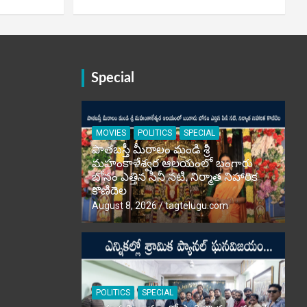
Special
MOVIES
POLITICS
SPECIAL
పాతబస్తీ మీరాలం మండి శ్రీ
మహంకాళేశ్వర ఆలయంలో బంగారు
బోనం ఎత్తిన సినీ నటి, నిర్మాత నిహారిక
కొణిదెల
August 8, 2026
tagtelugu.com
POLITICS
SPECIAL