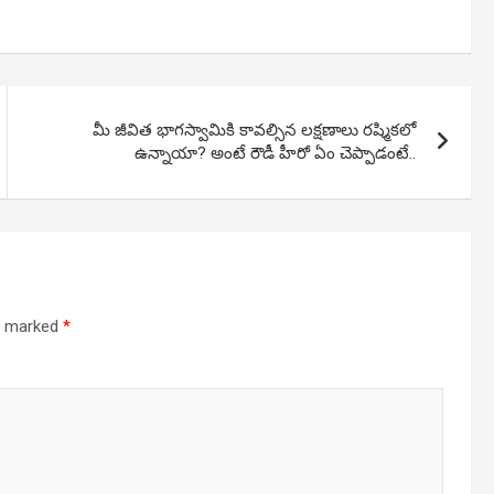
మీ జీవిత భాగస్వామికి కావల్సిన లక్షణాలు రష్మికలో
ఉన్నాయా? అంటే రౌడీ హీరో ఏం చెప్పాడంటే..
re marked
*