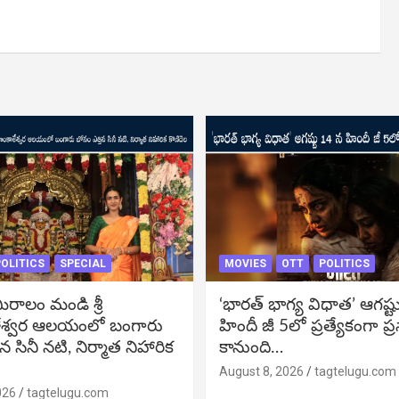
OLITICS
SPECIAL
MOVIES
OTT
POLITICS
ీరాలం మండి శ్రీ
‘భారత్ భాగ్య విధాత’ ఆగష్ట
శ్వర ఆలయంలో బంగారు
హిందీ జీ 5లో ప్రత్యేకంగా ప్
న సినీ నటి, నిర్మాత నిహారిక
కానుంది…
August 8, 2026
tagtelugu.com
026
tagtelugu.com