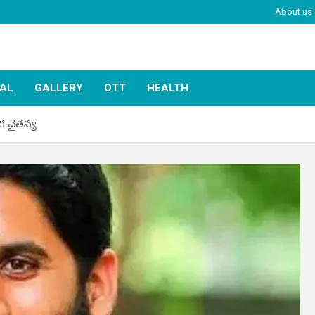
About us
IAL
GALLERY
OTT
HEALTH
ాగ చైతన్య