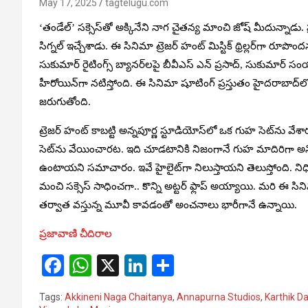
May 17, 2025
tagtelugu.com
‘తండేల్’ సక్సెస్‌తో అక్కినేని నాగ చైతన్య మాంచి జోష్ మీదున్నాడు. ప్ర
సిగ్నల్ ఇచ్చేశాడు. ఈ సినిమా ట్రెజర్ హంట్ మిస్టిక్ థ్రిల్లర్‌గా రూపొందను
సుకుమార్ రైటింగ్స్ బ్యాన‌ర్‌ల‌పై బీవీఎస్ ఎన్‌ ప్ర‌సాద్, సుకుమార్ స
హీరోయిన్‌గా నటిస్తోంది. ఈ సినిమా షూటింగ్ ప్రస్తుతం హైదరాబాద్‌లోన
జరుగుతోంది.
ట్రెజర్ హంట్ కాబట్టి అన్నపూర్ణ స్టూడియోస్‌లో ఒక గుహ సెట్‌ను వే
సెట్‌ను వేయించారట. ఇది చూడటానికి నిజంగానే గుహ మాదిరిగా అని
ఉంటాయని సమాచారం. ఇవే హైలైట్‌గా నిలుస్తాయని తెలుస్తోంది. నిధ
మంచి సక్సెస్ సాధించగా.. కొన్ని అట్టర్ ఫ్లాప్ అయ్యాయి. మరి ఈ సి
తర్వాత వస్తున్న మూవీ కావడంతో అంచనాలు భారీగానే ఉన్నాయి.
ప్రజావాణి చీదిరాల
F
W
X
Li
S
a
h
n
h
Tags:
Akkineni Naga Chaitanya
,
Annapurna Studios
,
Karthik D