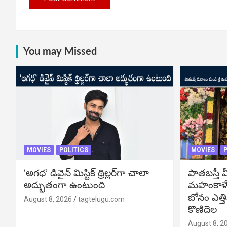
You may Missed
MOVIES
POLITICS
MOVIES
P
‘అగధ’ డివైన్ మిస్టిక్ థ్రిల్లర్‌గా చాలా
పాతబస్తీ మ
అద్భుతంగా ఉంటుంది
మహంకాళే
బోనం ఎత్తి
August 8, 2026
tagtelugu.com
కొణిదెల
August 8, 2