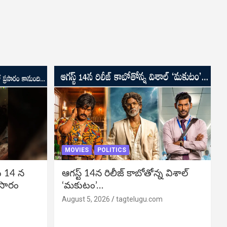
MOVIES
POLITICS
ు 14 న
ఆగస్ట్ 14న రిలీజ్ కాబోతోన్న విశాల్
రసారం
‘మకుటం’…
August 5, 2026
tagtelugu.com