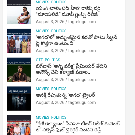
MOVIES
POLITICS
యంగ్ టాలెంటెడ్ హీరో రాకేష్ వర్రే
“మాయలేడి” మూవీ గ్లింప్స్ రిలీజ్
August 3, 2026
tagtelugu.com
MOVIES
POLITICS
‘అగధ’లో అద్భుతమైన కథతో పాటు స్క్రీన్
ప్లే కొత్తగా ఉంటుంది
August 3, 2026
tagtelugu.com
OTT
POLITICS
బిగ్‌బాస్ ‘అగ్ని ప‌రీక్ష‌’ ప్రీమియర్ తేదిని
అనౌన్స్ చేసి కళ్యాణ్ పడాల..
August 3, 2026
tagtelugu.com
MOVIES
POLITICS
ఆసక్తి రేపుతున్న ‘అగధ’ ట్రైలర్
August 3, 2026
tagtelugu.com
MOVIES
POLITICS
“క్రేజీ కల్యాణం” సినిమా టీజర్ రిలీజ్ ఈవెంట్
లో సక్సెస్ ఫుల్ డైరెక్టర్ నందిని రెడ్డి