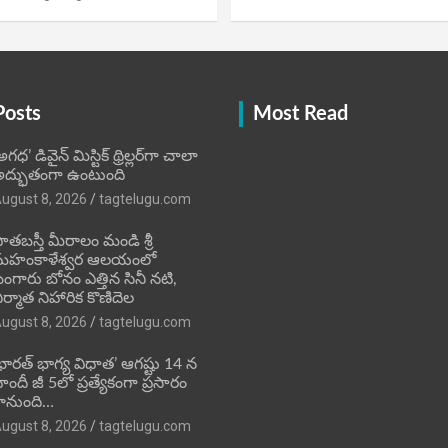
Posts
Most Read
అగధ’ డివైన్ మిస్టిక్ థ్రిల్లర్‌గా చాలా
ద్భుతంగా ఉంటుంది
ugust 8, 2026
tagtelugu.com
ాతబస్తీ మీరాలం మండి శ్రీ
మహంకాళేశ్వర ఆలయంలో
ంగారు బోనం ఎత్తిన సినీ నటి,
ిర్మాత నిహారిక కొణిదెల
ugust 8, 2026
tagtelugu.com
భారత్ భాగ్య విధాత’ ఆగష్టు 14 న
ిందీ జీ 5లో ప్రత్యేకంగా ప్రసారం
ానుంది…
ugust 8, 2026
tagtelugu.com