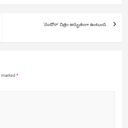
‘దండోరా’ చిత్రం అద్భుతంగా ఉంటుంది..
re marked
*