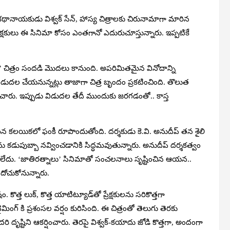
 కథానాయకుడు విశ్వక్ సేన్, హాస్య చిత్రాలకు చిరునామాగా మారిన
రేక్షకులు ఈ సినిమా కోసం ఎంతగానో ఎదురుచూస్తున్నారు. ఇప్పటికే
ీ’ చిత్రం సందడి మొదలు కానుంది. అపరిమితమైన వినోదాన్ని
ిడుదల చేయనున్నట్లు తాజాగా చిత్ర బృందం ప్రకటించింది. తొలుత
వించారు. ఇప్పుడు విడుదల తేదీ ముందుకు జరగడంతో.. కాస్త
ైన కలయికలో ఫంకీ రూపొందుతోంది. దర్శకుడు కె.వి. అనుదీప్ తన శైలి
ులను కడుపుబ్బా నవ్వించడానికి సిద్ధమవుతున్నారు. అనుదీప్ దర్శకత్వం
రంలేదు. ‘జాతిరత్నాలు’ సినిమాతో సంచలనాలు సృష్టించిన ఆయన..
 దోచుకోనున్నారు.
ం. కొత్త లుక్, కొత్త యాటిట్యూడ్‌తో ప్రేక్షకులను సరికొత్తగా
ంగ్ కి ప్రశంసల వర్షం కురిసింది. ఈ చిత్రంతో తెలుగు తెరకు
టిని ఆకర్షించారు. తెరపై విశ్వక్-కయాదు జోడి కొత్తగా, అందంగా