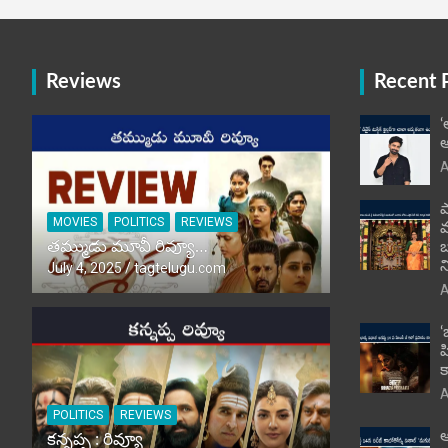
Reviews
Recent 
‘
అ
A
ప
MOVIES
POLITICS
REVIEWS
తమ్ముడు మూవీ రివ్యూ…
బ
న
July 4, 2025
tagtelugu.com
A
‘
హ
క
A
POLITICS
REVIEWS
ఆ
కన్నప్ప : రివ్యూ