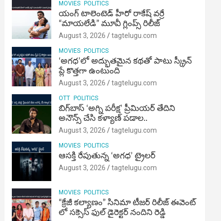
MOVIES
POLITICS
యంగ్ టాలెంటెడ్ హీరో రాకేష్ వర్రే
“మాయలేడి” మూవీ గ్లింప్స్ రిలీజ్
August 3, 2026
tagtelugu.com
MOVIES
POLITICS
‘అగధ’లో అద్భుతమైన కథతో పాటు స్క్రీన్
ప్లే కొత్తగా ఉంటుంది
August 3, 2026
tagtelugu.com
OTT
POLITICS
బిగ్‌బాస్ ‘అగ్ని ప‌రీక్ష‌’ ప్రీమియర్ తేదిని
అనౌన్స్ చేసి కళ్యాణ్ పడాల..
August 3, 2026
tagtelugu.com
MOVIES
POLITICS
ఆసక్తి రేపుతున్న ‘అగధ’ ట్రైలర్
August 3, 2026
tagtelugu.com
MOVIES
POLITICS
“క్రేజీ కల్యాణం” సినిమా టీజర్ రిలీజ్ ఈవెంట్
లో సక్సెస్ ఫుల్ డైరెక్టర్ నందిని రెడ్డి