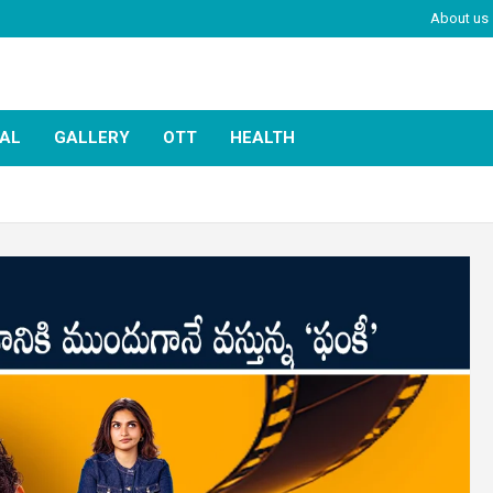
About us
IAL
GALLERY
OTT
HEALTH