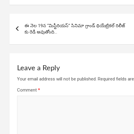
b
s
dI
e
o
A
n
Post
o
p
ఈ నెల 19న “మిస్టీరియస్” సినిమా గ్రాండ్ థియేట్రికల్ రిలీజ్
navigation
కు రెడీ అవుతోంది…
k
p
Leave a Reply
Your email address will not be published.
Required fields a
Comment
*