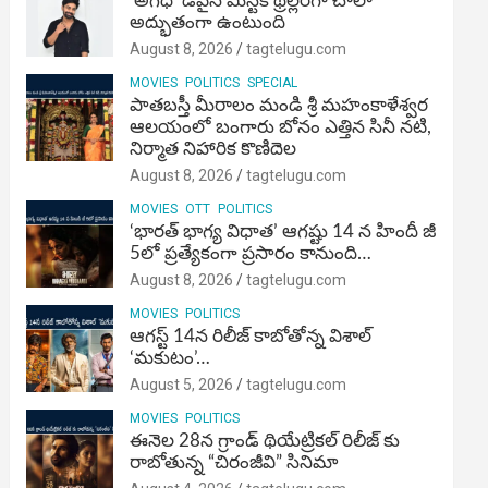
‘అగధ’ డివైన్ మిస్టిక్ థ్రిల్లర్‌గా చాలా
అద్భుతంగా ఉంటుంది
August 8, 2026
tagtelugu.com
MOVIES
POLITICS
SPECIAL
పాతబస్తీ మీరాలం మండి శ్రీ మహంకాళేశ్వర
ఆలయంలో బంగారు బోనం ఎత్తిన సినీ నటి,
నిర్మాత నిహారిక కొణిదెల
August 8, 2026
tagtelugu.com
MOVIES
OTT
POLITICS
‘భారత్ భాగ్య విధాత’ ఆగష్టు 14 న హిందీ జీ
5లో ప్రత్యేకంగా ప్రసారం కానుంది…
August 8, 2026
tagtelugu.com
MOVIES
POLITICS
ఆగస్ట్ 14న రిలీజ్ కాబోతోన్న విశాల్
‘మకుటం’…
August 5, 2026
tagtelugu.com
MOVIES
POLITICS
ఈనెల 28న గ్రాండ్ థియేట్రికల్ రిలీజ్ కు
రాబోతున్న “చిరంజీవి” సినిమా