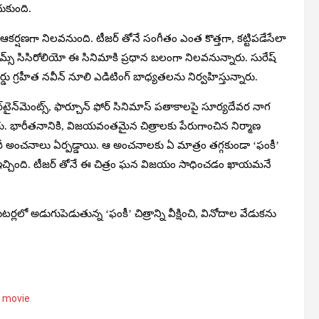
ుకుంది.
ర్షణగా నిలవనుంది. టీజర్ తోనే సంగీతం ఎంత కొత్తగా, కట్టిపడేసేలా
్స్ సిసిరోలియో ఈ సినిమాకి ప్రధాన బలంగా నిలవనున్నారు. సురేష్
డు గ్రహీత నవీన్ నూలి ఎడిటింగ్ బాధ్యతలను నిర్వహిస్తున్నారు.
‌టైన్‌మెంట్స్, ఫార్చూన్ ఫోర్ సినిమాస్ పతాకాలపై సూర్యదేవర నాగ
్నారు. భారీతనానికి, విజయవంతమైన చిత్రాలకు పేరుగాంచిన నిర్మాణ
రీ అంచనాలు ఏర్పడ్డాయి. ఆ అంచనాలకు ఏ మాత్రం తగ్గకుండా ‘ఫంకీ’
హామీ ఇచ్చింది. టీజర్ తోనే ఈ చిత్రం ఘన విజయం సాధించడం ఖాయమనే
లలో అడుగుపెడుతున్న ‘ఫంకీ’ చిత్రాన్ని వీక్షించి, వినోదాల వేడుకను
y movie