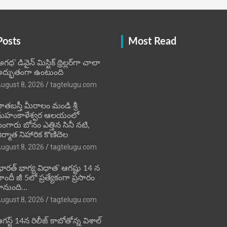
Posts
Most Read
అగధ’ డివైన్ మిస్టిక్ థ్రిల్లర్‌గా చాలా
ద్భుతంగా ఉంటుంది
ugust 8, 2026
tagtelugu.com
ాతబస్తీ మీరాలం మండి శ్రీ
మహంకాళేశ్వర ఆలయంలో
ంగారు బోనం ఎత్తిన సినీ నటి,
ిర్మాత నిహారిక కొణిదెల
ugust 8, 2026
tagtelugu.com
భారత్ భాగ్య విధాత’ ఆగష్టు 14 న
ిందీ జీ 5లో ప్రత్యేకంగా ప్రసారం
ానుంది…
ugust 8, 2026
tagtelugu.com
గస్ట్ 14న రిలీజ్ కాబోతోన్న విశాల్