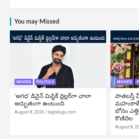
You may Missed
MOVIES
POLITICS
MOVIES
P
‘అగధ’ డివైన్ మిస్టిక్ థ్రిల్లర్‌గా చాలా
పాతబస్తీ మ
అద్భుతంగా ఉంటుంది
మహంకాళే
బోనం ఎత్తి
August 8, 2026
tagtelugu.com
కొణిదెల
August 8, 2