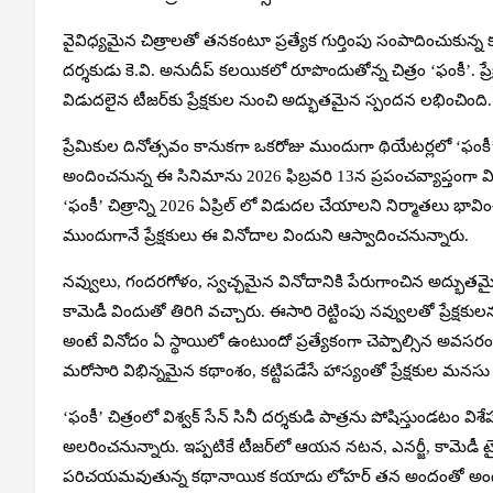
వైవిధ్యమైన చిత్రాలతో తనకంటూ ప్రత్యేక గుర్తింపు సంపాదించుకున్న
దర్శకుడు కె.వి. అనుదీప్ కలయికలో రూపొందుతోన్న చిత్రం ‘ఫంకీ’. ప్
విడుదలైన టీజర్‌కు ప్రేక్షకుల నుంచి అద్భుతమైన స్పందన లభించింది.
ప్రేమికుల దినోత్సవం కానుకగా ఒకరోజు ముందుగా థియేటర్లలో ‘ఫంక
అందించనున్న ఈ సినిమాను 2026 ఫిబ్రవరి 13న ప్రపంచవ్యాప్తంగా వ
‘ఫంకీ’ చిత్రాన్ని 2026 ఏప్రిల్ లో విడుదల చేయాలని నిర్మాతలు భా
ముందుగానే ప్రేక్షకులు ఈ వినోదాల విందుని ఆస్వాదించనున్నారు.
నవ్వులు, గందరగోళం, స్వచ్ఛమైన వినోదానికి పేరుగాంచిన అద్భుతమ
కామెడీ విందుతో తిరిగి వచ్చారు. ఈసారి రెట్టింపు నవ్వులతో ప్రేక్షక
అంటే వినోదం ఏ స్థాయిలో ఉంటుందో ప్రత్యేకంగా చెప్పాల్సిన అవస
మరోసారి విభిన్నమైన కథాంశం, కట్టిపడేసే హాస్యంతో ప్రేక్షకుల మనసు
‘ఫంకీ’ చిత్రంలో విశ్వక్ సేన్ సినీ దర్శకుడి పాత్రను పోషిస్తుండటం విశేష
అలరించనున్నారు. ఇప్పటికే టీజర్‌లో ఆయన నటన, ఎనర్జీ, కామెడీ టైమి
పరిచయమవుతున్న కథానాయిక కయాదు లోహర్‌ తన అందంతో అందరి దృష్