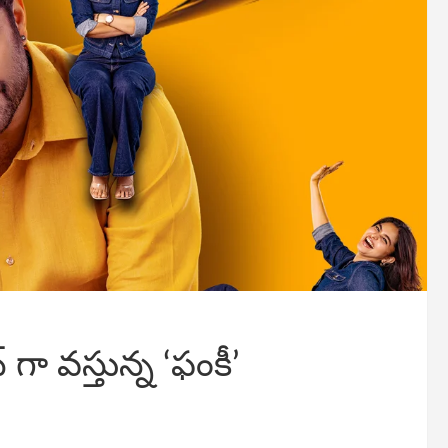
్ గా వస్తున్న ‘ఫంకీ’