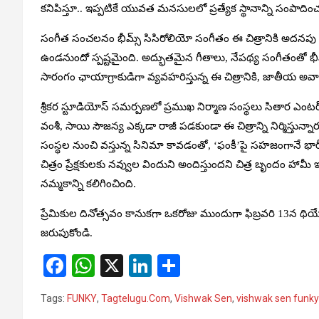
కనిపిస్తూ.. ఇప్పటికే యువత మనసులలో ప్రత్యేక స్థానాన్ని సంపాదించ
సంగీత సంచలనం భీమ్స్ సిసిరోలియో సంగీతం ఈ చిత్రానికి అదనపు ఆక
ఉండనుందో స్పష్టమైంది. అద్భుతమైన గీతాలు, నేపథ్య సంగీతంతో భీమ
సారంగం ఛాయాగ్రాకుడిగా వ్యవహరిస్తున్న ఈ చిత్రానికి, జాతీయ అవార్
శ్రీకర స్టూడియోస్ సమర్పణలో ప్రముఖ నిర్మాణ సంస్థలు సితార ఎంటర్
వంశీ, సాయి సౌజన్య ఎక్కడా రాజీ పడకుండా ఈ చిత్రాన్ని నిర్మిస్తున
సంస్థల నుంచి వస్తున్న సినిమా కావడంతో, ‘ఫంకీ’పై సహజంగానే భా
చిత్రం ప్రేక్షకులకు నవ్వుల విందుని అందిస్తుందని చిత్ర బృందం 
నమ్మకాన్ని కలిగించింది.
ప్రేమికుల దినోత్సవం కానుకగా ఒకరోజు ముందుగా ఫిబ్రవరి 13న థియేటర్
జరుపుకోండి.
F
W
X
Li
S
a
h
n
h
Tags:
FUNKY
,
Tagtelugu.Com
,
Vishwak Sen
,
vishwak sen funk
ce
at
ke
ar