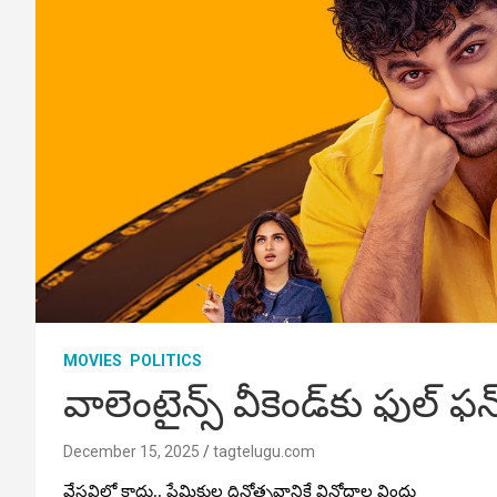
MOVIES
POLITICS
వాలెంటైన్స్ వీకెండ్‌కు ఫుల్ ఫన
December 15, 2025
tagtelugu.com
వేసవిలో కాదు.. ప్రేమికుల దినోత్సవానికే వినోదాల విందు