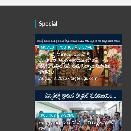
Special
MOVIES
POLITICS
SPECIAL
పాతబస్తీ మీరాలం మండి శ్రీ
మహంకాళేశ్వర ఆలయంలో బంగారు
బోనం ఎత్తిన సినీ నటి, నిర్మాత నిహారిక
కొణిదెల
August 8, 2026
tagtelugu.com
POLITICS
SPECIAL
అధ్యక్షునిగా మూడో సారి కొయ్యలమూడి
రాకేష్‌…