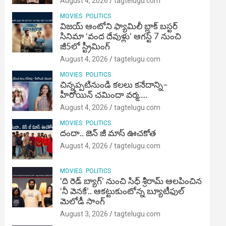
August 4, 2026
tagtelugu.com
MOVIES
POLITICS
విజ‌య్ ఆంటోని ఫ్యామిలీ బ్లాక్ బ‌స్ట‌ర్‌
సినిమా ‘వంద దేవుళ్లు’ ఆగస్ట్ 7 నుంచి
జీ5లో స్ట్రీమింగ్
August 4, 2026
tagtelugu.com
MOVIES
POLITICS
చిన్నప్పటినుండి కలలు కనేదాన్ని–
హీరోయిన్‌ చమిందా వర్మ….
August 4, 2026
tagtelugu.com
MOVIES
POLITICS
దందా.. జెన్ జీ మాస్ ఊచకోత
August 4, 2026
tagtelugu.com
MOVIES
POLITICS
‘ది రెడ్ బ్యాగ్’ నుంచి సిధ్ శ్రీరామ్ ఆలపించిన
‘నీ వెనకే’.. ఆకట్టుకుంటోన్న బ్యూటీఫుల్
మెలోడీ సాంగ్
August 3, 2026
tagtelugu.com