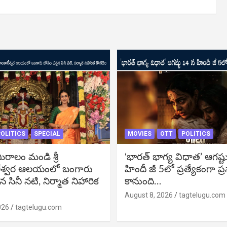
OLITICS
SPECIAL
MOVIES
OTT
POLITICS
ీరాలం మండి శ్రీ
‘భారత్ భాగ్య విధాత’ ఆగష్ట
శ్వర ఆలయంలో బంగారు
హిందీ జీ 5లో ప్రత్యేకంగా ప్
న సినీ నటి, నిర్మాత నిహారిక
కానుంది…
August 8, 2026
tagtelugu.com
026
tagtelugu.com