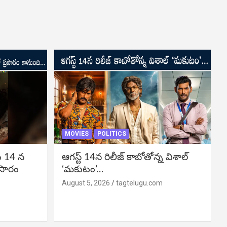
MOVIES
POLITICS
ు 14 న
ఆగస్ట్ 14న రిలీజ్ కాబోతోన్న విశాల్
రసారం
‘మకుటం’…
August 5, 2026
tagtelugu.com