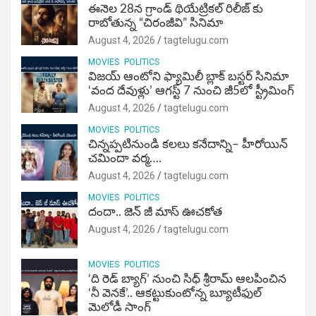
ఈనెల 28న గ్రాండ్ థియేట్రికల్ రిలీజ్ కు
రాబోతున్న “చిరంజీవి” సినిమా
August 4, 2026
tagtelugu.com
MOVIES
POLITICS
విజ‌య్ ఆంటోని ఫ్యామిలీ బ్లాక్ బ‌స్ట‌ర్‌ సినిమా
‘వంద దేవుళ్లు’ ఆగస్ట్ 7 నుంచి జీ5లో స్ట్రీమింగ్
August 4, 2026
tagtelugu.com
MOVIES
POLITICS
చిన్నప్పటినుండి కలలు కనేదాన్ని– హీరోయిన్‌
చమిందా వర్మ….
August 4, 2026
tagtelugu.com
MOVIES
POLITICS
దందా.. జెన్ జీ మాస్ ఊచకోత
August 4, 2026
tagtelugu.com
MOVIES
POLITICS
‘ది రెడ్ బ్యాగ్’ నుంచి సిధ్ శ్రీరామ్ ఆలపించిన
‘నీ వెనకే’.. ఆకట్టుకుంటోన్న బ్యూటీఫుల్
మెలోడీ సాంగ్