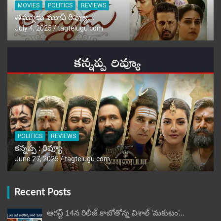
MOVIES
POLITICS
REVIEWS
తమ్ముడు మూవీ రివ్యూ…
July 4, 2025
tagtelugu.com
POLITICS
REVIEWS
కన్నప్ప : రివ్యూ
June 27, 2025
tagtelugu.com
Recent Posts
ఆగస్ట్ 14న రిలీజ్ కాబోతోన్న విశాల్ ‘మకుటం’…