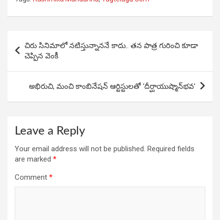
ce
at
ke
ar
b
s
dI
e
o
A
n
Post
చిరు సినిమాలో నటిస్తున్నాననే కాదు.. తన పాత్ర గురించి కూడా
o
p
navigation
చెప్పిన వెంకీ
k
p
అభిరుచి, మంచి కాంబినేషన్ ఆర్టిస్టులతో ‘దీర్ఘాయుష్మాన్‌భవ’
Leave a Reply
Your email address will not be published.
Required fields
are marked
*
Comment
*