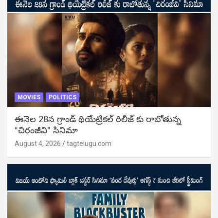
MOVIES
POLITICS
ఈనెల 28న గ్రాండ్ థియేట్రికల్ రిలీజ్ కు రాబోతున్న
“చిరంజీవి” సినిమా
August 4, 2026
tagtelugu.com