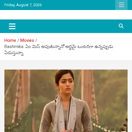
Skip
Friday, August 7, 2026
to
content
latest tollywood news and gossip
Tag Telugu
Home
Movies
Rashmika: ఏం మిస్ అవుతున్నానో అర్థమై ఒంటరిగా ఉన్నప్పుడు
ఏడుస్తున్నా