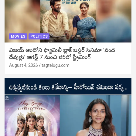
MOVIES
POLITICS
విజ‌య్ ఆంటోని ఫ్యామిలీ బ్లాక్ బ‌స్ట‌ర్‌ సినిమా ‘వంద
దేవుళ్లు’ ఆగస్ట్ 7 నుంచి జీ5లో స్ట్రీమింగ్
August 4, 2026
tagtelugu.com