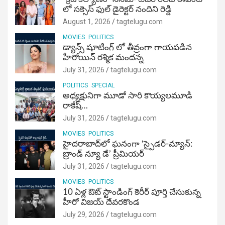
లో సక్సెస్ ఫుల్ డైరెక్టర్ నందిని రెడ్డి
August 1, 2026
tagtelugu.com
MOVIES
POLITICS
డ్యాన్స్ షూటింగ్ లో తీవ్రంగా గాయపడిన
హీరోయిన్ రశ్మిక మందన్న
July 31, 2026
tagtelugu.com
POLITICS
SPECIAL
అధ్యక్షునిగా మూడో సారి కొయ్యలమూడి
రాకేష్‌…
July 31, 2026
tagtelugu.com
MOVIES
POLITICS
హైదరాబాద్‌లో ఘనంగా ‘స్పైడర్-మ్యాన్:
బ్రాండ్ న్యూ డే’ ప్రీమియర్
July 31, 2026
tagtelugu.com
MOVIES
POLITICS
10 ఏళ్ల ఔట్ స్టాండింగ్ కెరీర్ పూర్తి చేసుకున్న
హీరో విజయ్ దేవరకొండ
July 29, 2026
tagtelugu.com