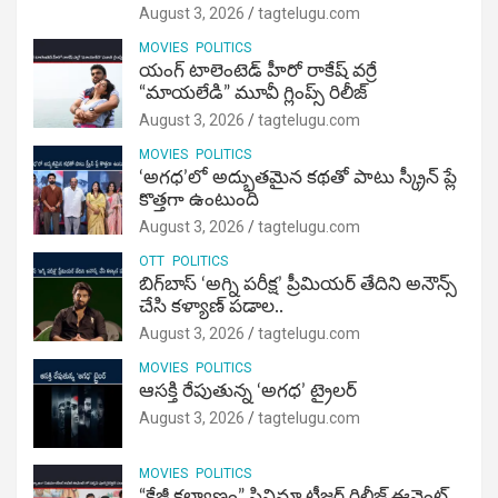
August 3, 2026
tagtelugu.com
MOVIES
POLITICS
యంగ్ టాలెంటెడ్ హీరో రాకేష్ వర్రే
“మాయలేడి” మూవీ గ్లింప్స్ రిలీజ్
August 3, 2026
tagtelugu.com
MOVIES
POLITICS
‘అగధ’లో అద్భుతమైన కథతో పాటు స్క్రీన్ ప్లే
కొత్తగా ఉంటుంది
August 3, 2026
tagtelugu.com
OTT
POLITICS
బిగ్‌బాస్ ‘అగ్ని ప‌రీక్ష‌’ ప్రీమియర్ తేదిని అనౌన్స్
చేసి కళ్యాణ్ పడాల..
August 3, 2026
tagtelugu.com
MOVIES
POLITICS
ఆసక్తి రేపుతున్న ‘అగధ’ ట్రైలర్
August 3, 2026
tagtelugu.com
MOVIES
POLITICS
“క్రేజీ కల్యాణం” సినిమా టీజర్ రిలీజ్ ఈవెంట్