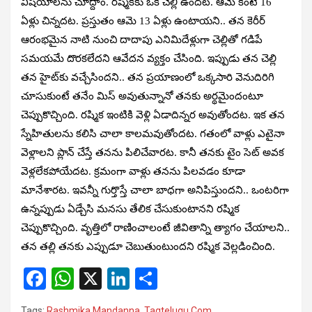
విషయాలను చూద్దాం. రష్మికకు ఒక చెల్లి ఉందట. ఆమె కంటే 16
ఏళ్లు చిన్నదట. ప్రస్తుతం ఆమె 13 ఏళ్లు ఉంటాయని.. తన కెరీర్
ఆరంభమైన నాటి నుంచి దాదాపు ఎనిమిదేళ్లుగా చెల్లితో గడిపే
సమయమే దొరకలేదని ఆవేదన వ్యక్తం చేసింది. ఇప్పుడు తన చెల్లి
తన హైట్‌కు వచ్చేసిందని.. తన ప్రయాణంలో ఒక్కసారి వెనుదిరిగి
చూసుకుంటే తనేం మిస్ అవుతున్నానో తనకు అర్థమైందంటూ
చెప్పుకొచ్చింది. రష్మిక ఇంటికి వెళ్లి ఏడాదిన్నర అవుతోందట. ఇక తన
స్నేహితులను కలిసి చాలా కాలమవుతోందట. గతంలో వాళ్లు ఎటైనా
వెళ్లాలని ప్లాన్ చేస్తే తనను పిలిచేవారట. కానీ తనకు టైం సెట్ అవక
వెళ్లలేకపోయేదట. క్రమంగా వాళ్లు తనను పిలవడం కూడా
మానేశారట. ఇవన్నీ గుర్తొస్తే చాలా బాధగా అనిపిస్తుందని.. ఒంటరిగా
ఉన్నప్పుడు ఏడ్చేసి మనసు తేలిక చేసుకుంటానని రష్మిక
చెప్పుకొచ్చింది. వృత్తిలో రాణించాలంటే జీవితాన్ని త్యాగం చేయాలని..
తన తల్లి తనకు ఎప్పుడూ చెబుతుంటుందని రష్మిక వెల్లడించింది.
F
W
X
Li
S
a
h
n
h
Tags:
Rashmika Mandanna
,
Tagtelugu.Com