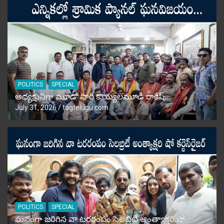
POLITICS
SPECIAL
అధ్యక్షునిగా మూడో సారి కొయ్యలమూడి రాకేష్‌…
July 31, 2026
tagtelugu.com
POLITICS
SPECIAL
ఘనంగా జరిగిన వా టరరంపం సెలబ్రిటీ అంత్యాక్షరి షో