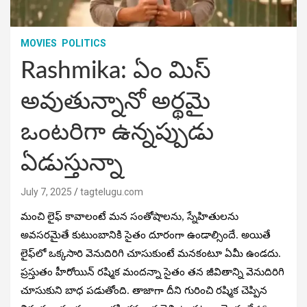
MOVIES
POLITICS
Rashmika: ఏం మిస్
అవుతున్నానో అర్థమై
ఒంటరిగా ఉన్నప్పుడు
ఏడుస్తున్నా
July 7, 2025
tagtelugu.com
మంచి లైఫ్ కావాలంటే మన సంతోషాలను, స్నేహితులను
అవసరమైతే కుటుంబానికి సైతం దూరంగా ఉండాల్సిందే. అయితే
లైఫ్‌లో ఒక్కసారి వెనుదిరిగి చూసుకుంటే మనకంటూ ఏమీ ఉండదు.
ప్రస్తుతం హీరోయిన్ రష్మిక మందన్నా సైతం తన జీవితాన్ని వెనుదిరిగి
చూసుకుని బాధ పడుతోంది. తాజాగా దీని గురించి రష్మిక చెప్పిన