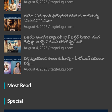
August 5, 2026
tagtelugu.com
ఈనెల 28న గ్రాండ్ థియేట్రికల్ రిలీజ్ కు రాబోతున్న
“చిరంజీవి” సినిమా
August 4, 2026
tagtelugu.com
విజ‌య్ ఆంటోని ఫ్యామిలీ బ్లాక్ బ‌స్ట‌ర్‌ సినిమా ‘వంద
దేవుళ్లు’ ఆగస్ట్ 7 నుంచి జీ5లో స్ట్రీమింగ్
August 4, 2026
tagtelugu.com
చిన్నప్పటినుండి కలలు కనేదాన్ని– హీరోయిన్‌ చమిందా
వర్మ….
August 4, 2026
tagtelugu.com
Most Read
Special