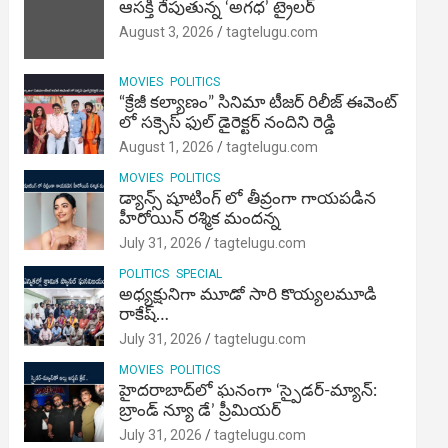
ఆసక్తి రేపుతున్న ‘అగధ’ ట్రైలర్
August 3, 2026
tagtelugu.com
MOVIES
POLITICS
“క్రేజీ కల్యాణం” సినిమా టీజర్ రిలీజ్ ఈవెంట్
లో సక్సెస్ ఫుల్ డైరెక్టర్ నందిని రెడ్డి
August 1, 2026
tagtelugu.com
MOVIES
POLITICS
డ్యాన్స్ షూటింగ్ లో తీవ్రంగా గాయపడిన
హీరోయిన్ రశ్మిక మందన్న
July 31, 2026
tagtelugu.com
POLITICS
SPECIAL
అధ్యక్షునిగా మూడో సారి కొయ్యలమూడి
రాకేష్‌…
July 31, 2026
tagtelugu.com
MOVIES
POLITICS
హైదరాబాద్‌లో ఘనంగా ‘స్పైడర్-మ్యాన్:
బ్రాండ్ న్యూ డే’ ప్రీమియర్
July 31, 2026
tagtelugu.com