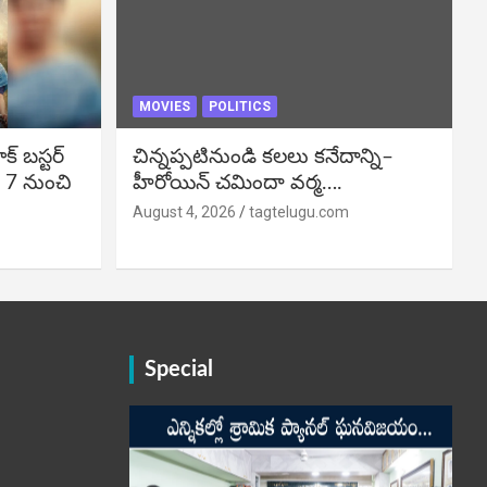
MOVIES
POLITICS
బ‌స్ట‌ర్‌
చిన్నప్పటినుండి కలలు కనేదాన్ని–
్ 7 నుంచి
హీరోయిన్‌ చమిందా వర్మ….
August 4, 2026
tagtelugu.com
Special