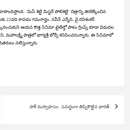
్తోంది. ‘మిస్ శెట్టి మిస్టర్ పోలిశెట్టి’ చిత్రాన్ని తెరకెక్కించిన
‌కు 22వది కావడం గమనార్హం. నవీన్ ఎర్నేని, వై.రవిశంకర్
్కరించుకుని ఆయన కొత్త సినిమా టైటిల్తో పాటు గ్లింప్స్ కూడా విడుదల
, మహాలక్ష్మి పాత్రలో భాగ్యశ్రీ బోర్సే కనిపించనున్నారు. ఈ సినిమాలో
ితరులు నటిస్తున్నారు.
పాక్ దుస్సాహసం.. సమర్థంగా తిప్పికొట్టిన భారత్