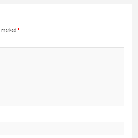
re marked
*