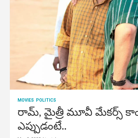
MOVIES
POLITICS
రామ్, మైత్రీ మూవీ మేకర్స్ కా
ఎప్పుడంటే..