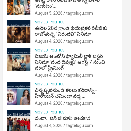
ఆగస్ట్ 14న రిలీజ్ కాబోతోన్న విశాల్
‘మకుటం’…
August 5, 2026
tagtelugu.com
MOVIES
POLITICS
ఈనెల 28న గ్రాండ్ థియేట్రికల్ రిలీజ్ కు
రాబోతున్న “చిరంజీవి” సినిమా
August 4, 2026
tagtelugu.com
MOVIES
POLITICS
విజ‌య్ ఆంటోని ఫ్యామిలీ బ్లాక్ బ‌స్ట‌ర్‌
సినిమా ‘వంద దేవుళ్లు’ ఆగస్ట్ 7 నుంచి
జీ5లో స్ట్రీమింగ్
August 4, 2026
tagtelugu.com
MOVIES
POLITICS
చిన్నప్పటినుండి కలలు కనేదాన్ని–
హీరోయిన్‌ చమిందా వర్మ….
August 4, 2026
tagtelugu.com
MOVIES
POLITICS
దందా.. జెన్ జీ మాస్ ఊచకోత
August 4, 2026
tagtelugu.com