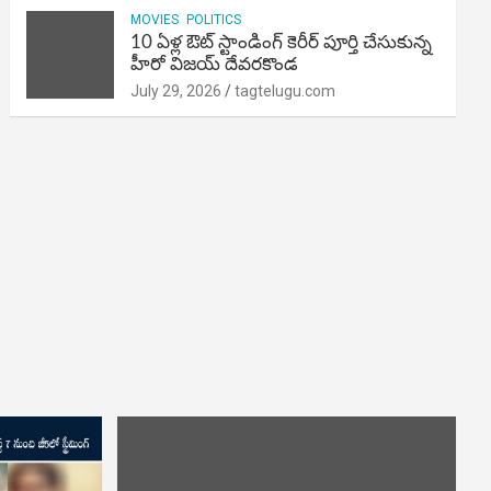
MOVIES
POLITICS
10 ఏళ్ల ఔట్ స్టాండింగ్ కెరీర్ పూర్తి చేసుకున్న
హీరో విజయ్ దేవరకొండ
July 29, 2026
tagtelugu.com