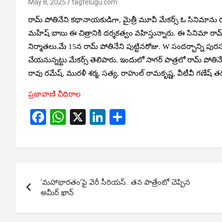
May 8, 2025
tagtelugu.com
రామ్ పోతినేని కథానాయకుడిగా, మైత్రీ మూవీ మేకర్స్‌ ఓ సినిమాను రూపొందిస
మహేష్ బాబు ఈ చిత్రానికి దర్శకత్వం వహిస్తున్నారు. ఈ సినిమా రామ్
నిర్మాతలు.మే 15న రామ్ పోతినేని పుట్టినరోజు. W సందర్భాన్ని పురస
చేయనున్నట్టు మేకర్స్ తెలిపారు. ఇందులో సాగర్ పాత్రలో రామ్ పోతినేని
రావు రమేష్, మురళీ శర్మ, సత్య, రాహుల్ రామకృష్ణ, వీటీవీ గణేష్ తద
ప్రజావాణి చీదిరాల
F
W
X
Li
S
a
h
n
h
ce
at
ke
ar
b
s
dI
e
Post
o
A
n
‘మహాభారతం’ఫై వెరీ సీరియస్.. తన పాత్రేంటో చెప్పిన
navigation
o
p
అమీర్ ఖాన్
k
p