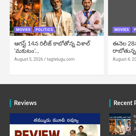
MOVIES
POLITICS
MOVIES
P
ఆగస్ట్ 14న రిలీజ్ కాబోతోన్న విశాల్
ఈనెల 28న గ
‘మకుటం’…
రాబోతున్న
August 5, 2026
tagtelugu.com
August 4, 2
Reviews
Recent 
ఆ
‘
A