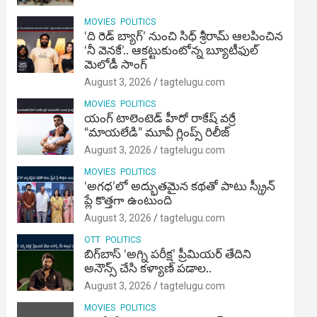
MOVIES
POLITICS
‘ది రెడ్ బ్యాగ్’ నుంచి సిధ్ శ్రీరామ్ ఆలపించిన
‘నీ వెనకే’.. ఆకట్టుకుంటోన్న బ్యూటీఫుల్
మెలోడీ సాంగ్
August 3, 2026
tagtelugu.com
MOVIES
POLITICS
యంగ్ టాలెంటెడ్ హీరో రాకేష్ వర్రే
“మాయలేడి” మూవీ గ్లింప్స్ రిలీజ్
August 3, 2026
tagtelugu.com
MOVIES
POLITICS
‘అగధ’లో అద్భుతమైన కథతో పాటు స్క్రీన్
ప్లే కొత్తగా ఉంటుంది
August 3, 2026
tagtelugu.com
OTT
POLITICS
బిగ్‌బాస్ ‘అగ్ని ప‌రీక్ష‌’ ప్రీమియర్ తేదిని
అనౌన్స్ చేసి కళ్యాణ్ పడాల..
August 3, 2026
tagtelugu.com
MOVIES
POLITICS