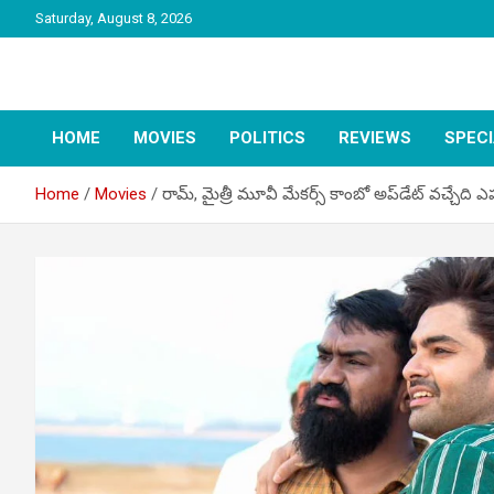
Skip
Saturday, August 8, 2026
to
content
latest tollywood news and gossip
Tag Telugu
HOME
MOVIES
POLITICS
REVIEWS
SPEC
Home
Movies
రామ్, మైత్రీ మూవీ మేకర్స్ కాంబో అప్‌డేట్ వచ్చేది ఎప