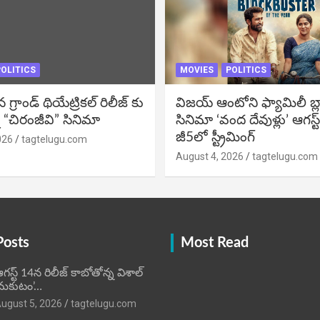
OLITICS
MOVIES
POLITICS
్రాండ్ థియేట్రికల్ రిలీజ్ కు
విజ‌య్ ఆంటోని ఫ్యామిలీ బ్లాక్ 
 “చిరంజీవి” సినిమా
సినిమా ‘వంద దేవుళ్లు’ ఆగస్ట
జీ5లో స్ట్రీమింగ్
026
tagtelugu.com
August 4, 2026
tagtelugu.com
Posts
Most Read
గస్ట్ 14న రిలీజ్ కాబోతోన్న విశాల్
మకుటం’…
ugust 5, 2026
tagtelugu.com