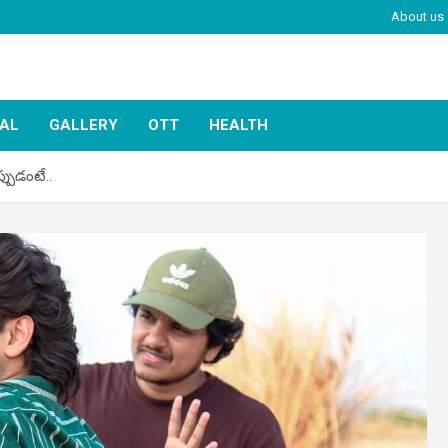
About us
IAL
GALLERY
OTT
HEALTH
్పుడంటే..