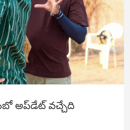
ంబో అప్‌డేట్ వచ్చేది