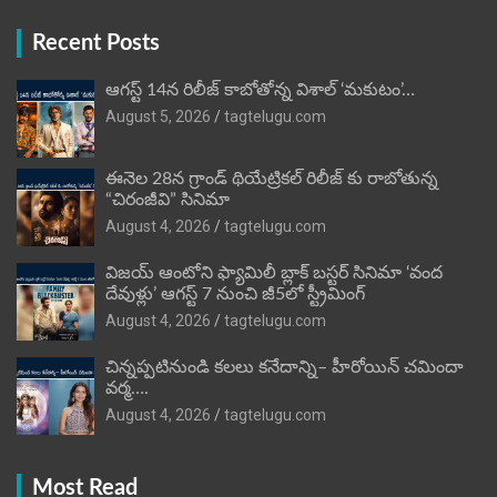
Recent Posts
ఆగస్ట్ 14న రిలీజ్ కాబోతోన్న విశాల్ ‘మకుటం’…
August 5, 2026
tagtelugu.com
ఈనెల 28న గ్రాండ్ థియేట్రికల్ రిలీజ్ కు రాబోతున్న
“చిరంజీవి” సినిమా
August 4, 2026
tagtelugu.com
విజ‌య్ ఆంటోని ఫ్యామిలీ బ్లాక్ బ‌స్ట‌ర్‌ సినిమా ‘వంద
దేవుళ్లు’ ఆగస్ట్ 7 నుంచి జీ5లో స్ట్రీమింగ్
August 4, 2026
tagtelugu.com
చిన్నప్పటినుండి కలలు కనేదాన్ని– హీరోయిన్‌ చమిందా
వర్మ….
August 4, 2026
tagtelugu.com
Most Read