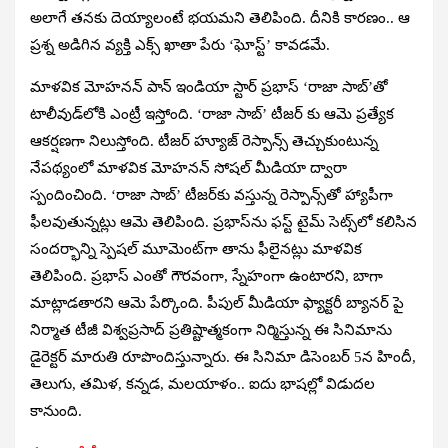
అలాగే తనకు దెయ్యాలంటే భయమని తెలిపింది. దీనికి కారణం.. ఆ
ప్రశ్న అడిగిన వ్యక్తి ఎక్స్ ఖాతా పేరు ‘ఘోస్ట్’ కావడమే.
మాళవిక మోహనన్ పాన్ ఇండియా స్టార్ ప్రభాస్ ‘రాజా సాబ్’తో
టాలీవుడ్‌లోకి ఎంట్రీ ఇస్తోంది. ‘రాజా సాబ్’ టీజర్ కు ఆమె ప్రత్యేక
ఆకర్షణగా నిలుస్తోంది. టీజర్ హ్యూజ్ రెస్పాన్స్ తెచ్చుకుంటున్న
నేపథ్యంలో మాళవిక మోహనన్ సోషల్ మీడియా ద్వారా
స్పందించింది. ‘రాజా సాబ్’ టీజర్‌కు వస్తున్న రెస్పాన్స్‌తో హ్యాపీగా
ఫీలవుతున్నట్లు ఆమె తెలిపింది. ప్రభాస్‌ను ఫస్ట్ టైమ్ సెట్స్‌లో కలిసిన
సందర్భాన్ని స్పెషల్ మూమెంట్‌గా తాను ఫీలైనట్లు మాళవిక
తెలిపింది. ప్రభాస్ ఎంతో గౌరవంగా, స్నేహంగా ఉంటారని, బాగా
మాట్లాడతారని ఆమె పేర్కొంది. పీపుల్ మీడియా ఫ్యాక్టరీ బ్యానర్ పై
నిర్మాత టీజీ విశ్వప్రసాద్ ప్రతిష్టాత్మకంగా నిర్మిస్తున్న ఈ సినిమాను
డైరెక్టర్ మారుతి రూపొందిస్తున్నారు. ఈ సినిమా డిసెంబర్ 5న హిందీ,
తెలుగు, తమిళ, కన్నడ, మలయాళం.. ఐదు భాషల్లో విడుదల
కానుంది.