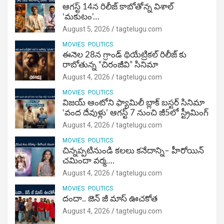
ఆగస్ట్ 14న రిలీజ్ కాబోతోన్న విశాల్
‘మకుటం’…
August 5, 2026
tagtelugu.com
MOVIES
POLITICS
ఈనెల 28న గ్రాండ్ థియేట్రికల్ రిలీజ్ కు
రాబోతున్న “చిరంజీవి” సినిమా
August 4, 2026
tagtelugu.com
MOVIES
POLITICS
విజ‌య్ ఆంటోని ఫ్యామిలీ బ్లాక్ బ‌స్ట‌ర్‌ సినిమా
‘వంద దేవుళ్లు’ ఆగస్ట్ 7 నుంచి జీ5లో స్ట్రీమింగ్
August 4, 2026
tagtelugu.com
MOVIES
POLITICS
చిన్నప్పటినుండి కలలు కనేదాన్ని– హీరోయిన్‌
చమిందా వర్మ….
August 4, 2026
tagtelugu.com
MOVIES
POLITICS
దందా.. జెన్ జీ మాస్ ఊచకోత
August 4, 2026
tagtelugu.com