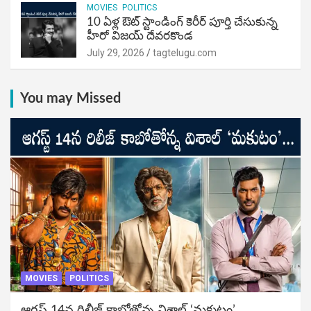
MOVIES
POLITICS
10 ఏళ్ల ఔట్ స్టాండింగ్ కెరీర్ పూర్తి చేసుకున్న
హీరో విజయ్ దేవరకొండ
July 29, 2026
tagtelugu.com
You may Missed
MOVIES
POLITICS
ఆగస్ట్ 14న రిలీజ్ కాబోతోన్న విశాల్ ‘మకుటం’…