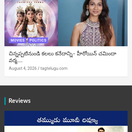
MOVIES
POLITICS
చిన్నప్పటినుండి కలలు కనేదాన్ని– హీరోయిన్‌ చమిందా
వర్మ….
August 4, 2026
tagtelugu.com
Reviews