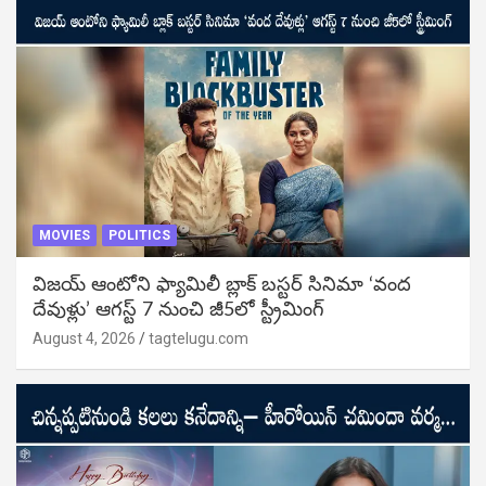
MOVIES
POLITICS
విజ‌య్ ఆంటోని ఫ్యామిలీ బ్లాక్ బ‌స్ట‌ర్‌ సినిమా ‘వంద
దేవుళ్లు’ ఆగస్ట్ 7 నుంచి జీ5లో స్ట్రీమింగ్
August 4, 2026
tagtelugu.com