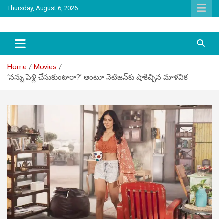
Skip
Thursday, August 6, 2026
to
content
latest tollywood news and gossip
Tag Telugu
Home
Movies
‘నన్ను పెళ్లి చేసుకుంటారా?’ అంటూ నెటిజన్‌కు షాకిచ్చిన మాళవిక