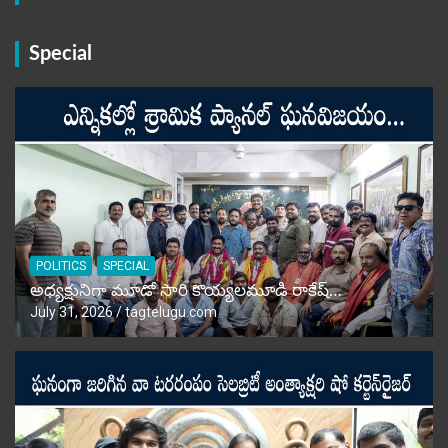
Special
POLITICS
SPECIAL
అధ్యక్షునిగా మూడో సారి కొయ్యలమూడి రాకేష్‌…
July 31, 2026
tagtelugu.com