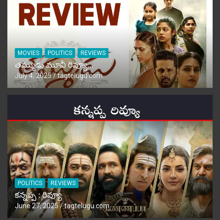
MOVIES
POLITICS
REVIEWS
తమ్ముడు మూవీ రివ్యూ…
July 4, 2025
tagtelugu.com
POLITICS
REVIEWS
కన్నప్ప : రివ్యూ
June 27, 2025
tagtelugu.com