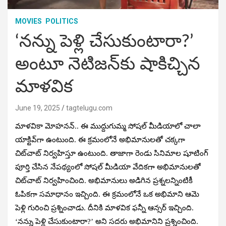
MOVIES
POLITICS
‘నన్ను పెళ్లి చేసుకుంటారా?’
అంటూ నెటిజన్‌కు షాకిచ్చిన
మాళవిక
June 19, 2025
tagtelugu.com
మాళవికా మోహనన్.. ఈ ముద్దుగుమ్మ సోషల్ మీడియాలో చాలా
యాక్టివ్‌గా ఉంటుంది. ఈ క్రమంలోనే అభిమానులతో చక్కగా
చిట్‌చాట్ నిర్వహిస్తూ ఉంటుంది. తాజాగా రెండు సినిమాల షూటింగ్
పూర్తి చేసిన నేపథ్యంలో సోషల్ మీడియా వేదికగా అభిమానులతో
చిట్‌చాట్ నిర్వహించింది. అభిమానులు అడిగిన ప్రశ్నలన్నింటికీ
ఓపికగా సమాధానం ఇచ్చింది. ఈ క్రమంలోనే ఒక అభిమాని ఆమె
పెళ్లి గురించి ప్రశ్నించాడు. దీనికి మాళవిక ఫన్నీ ఆన్సర్ ఇచ్చింది.
‘నన్ను పెళ్లి చేసుకుంటారా?’ అని సదరు అభిమానిని ప్రశ్నించింది.