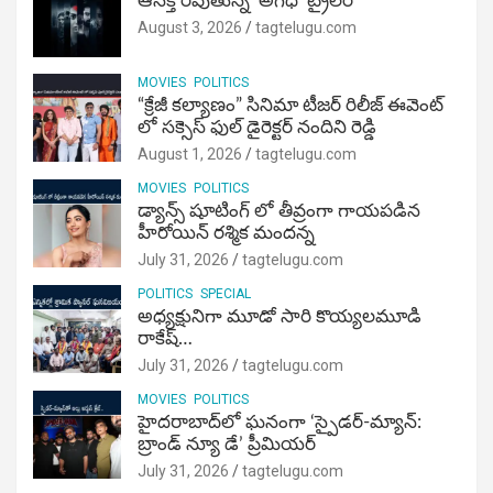
ఆసక్తి రేపుతున్న ‘అగధ’ ట్రైలర్
August 3, 2026
tagtelugu.com
MOVIES
POLITICS
“క్రేజీ కల్యాణం” సినిమా టీజర్ రిలీజ్ ఈవెంట్
లో సక్సెస్ ఫుల్ డైరెక్టర్ నందిని రెడ్డి
August 1, 2026
tagtelugu.com
MOVIES
POLITICS
డ్యాన్స్ షూటింగ్ లో తీవ్రంగా గాయపడిన
హీరోయిన్ రశ్మిక మందన్న
July 31, 2026
tagtelugu.com
POLITICS
SPECIAL
అధ్యక్షునిగా మూడో సారి కొయ్యలమూడి
రాకేష్‌…
July 31, 2026
tagtelugu.com
MOVIES
POLITICS
హైదరాబాద్‌లో ఘనంగా ‘స్పైడర్-మ్యాన్:
బ్రాండ్ న్యూ డే’ ప్రీమియర్
July 31, 2026
tagtelugu.com