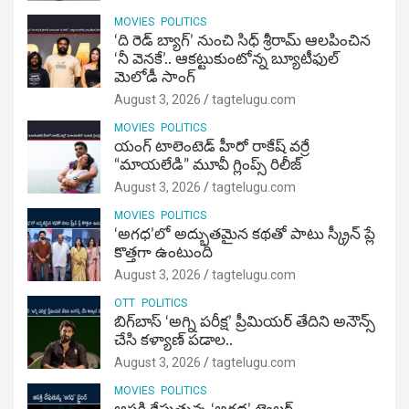
MOVIES
POLITICS
‘ది రెడ్ బ్యాగ్’ నుంచి సిధ్ శ్రీరామ్ ఆలపించిన
‘నీ వెనకే’.. ఆకట్టుకుంటోన్న బ్యూటీఫుల్
మెలోడీ సాంగ్
August 3, 2026
tagtelugu.com
MOVIES
POLITICS
యంగ్ టాలెంటెడ్ హీరో రాకేష్ వర్రే
“మాయలేడి” మూవీ గ్లింప్స్ రిలీజ్
August 3, 2026
tagtelugu.com
MOVIES
POLITICS
‘అగధ’లో అద్భుతమైన కథతో పాటు స్క్రీన్ ప్లే
కొత్తగా ఉంటుంది
August 3, 2026
tagtelugu.com
OTT
POLITICS
బిగ్‌బాస్ ‘అగ్ని ప‌రీక్ష‌’ ప్రీమియర్ తేదిని అనౌన్స్
చేసి కళ్యాణ్ పడాల..
August 3, 2026
tagtelugu.com
MOVIES
POLITICS