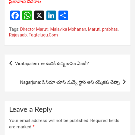
ప్రజావాణి చీదిరాల
F
W
X
Li
S
a
h
n
h
Tags:
Director Maruti
,
Malavika Mohanan
,
Maruti
,
prabhas
,
ce
at
ke
ar
Rajasaab
,
Tagtelugu.Com
b
s
dI
e
o
A
n
Post
o
p
Viratapalem: ఆ ఊరికి ఉన్న శాపం ఏంటి?
navigation
k
p
Nagarjuna: సినిమా చూసి నువ్వే స్టార్ అని రష్మికకు చెప్పా
Leave a Reply
Your email address will not be published.
Required fields
are marked
*