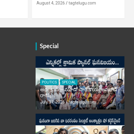
August 4, 2026
tagtelugu.com
Special
POLITICS
SPECIAL
అధ్యక్షునిగా మూడో సారి కొయ్యలమూడి
రాకేష్‌…
July 31, 2026
tagtelugu.com