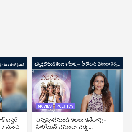
MOVIES
POLITICS
బ‌స్ట‌ర్‌
చిన్నప్పటినుండి కలలు కనేదాన్ని–
్ 7 నుంచి
హీరోయిన్‌ చమిందా వర్మ….