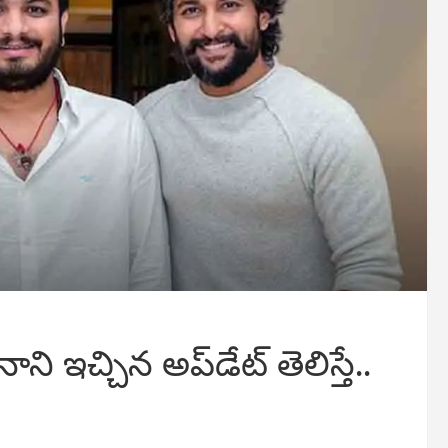
ాని ఇచ్చిన అప్‌డేట్ తెలిస్తే..