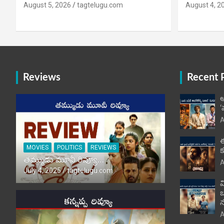
August 5, 2026
tagtelugu.com
August 4, 2
Reviews
Recent 
ఆ
‘
A
ఈ
MOVIES
POLITICS
REVIEWS
క
తమ్ముడు మూవీ రివ్యూ…
A
July 4, 2025
tagtelugu.com
వ
బ
న
A