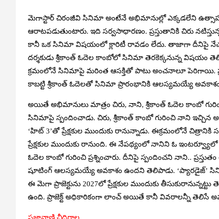
మెగాస్టార్ చిరంజీవి సినిమా అంటేనే అభిమానుల్లో ఎక్కడలేని ఉత్సా
ఆరాటపడుతుంటారు. ఇది సర్వసాధారణం. ప్రస్తుతానికి చిరు నటిస్తు
కానీ ఒక సినిమా విషయంలో క్లారిటీ రావడం లేదు. తాజాగా దీనిపై నేచరుల్ 
దర్శకుడు శ్రీకాంత్ ఓదెల కాంబోలో సినిమా తెరకెక్కనున్న విషయం త
క్రమంలోనే సినిమాపై మరింత ఆసక్తితో పాటు అంచనాలూ పెరిగాయి. ప్
కాబట్టి శ్రీకాంత్ ఓదెలతో సినిమా ప్రారంభానికి ఆలస్యమయ్యే అవకాశ
అయితే అభిమానులు మాత్రం చిరు, నాని, శ్రీకాంత్ ఓదెల కాంబో గురి
సినిమాపై స్పందించాడు. చిరు, శ్రీకాంత్ కాంబో గురించి నాని ఇచ్చిన అప
‘హిట్ 3’తో ప్రేక్షకుల ముందుకు రానున్నాడు. ఈక్రమంలోనే చిత్రానికి
ప్రేక్షకుల ముందుకు రానుంది. ఈ నేపథ్యంలో నానిని ఓ ఇంటర్వ్యూలో పా
ఓదెల కాంబో గురించి ప్రశ్నించారు. దీనిపై స్పందించని నాని.. ప్రస్తు
షూటింగ్ ఆలస్యమయ్యే అవకాశం ఉందని తెలిపాడు. ‘ప్యారడైజ్’ సినిమా
ఈ మెగా ప్రాజెక్టును 2027లో ప్రేక్షకుల ముందుకు తీసుకురానున్నట్ట
ఉంది. ప్రాజెక్ట్ అధికారికంగా లాంచ్ అయితే కానీ వివరాలన్నీ తెలిసే 
ప్రజావాణి చీదిరాల