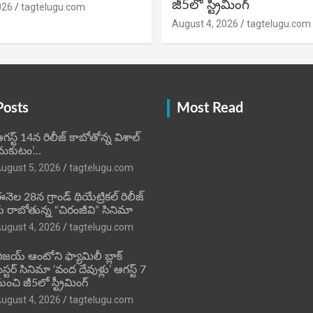
జీ5లో స్ట్రీమింగ్
026
tagtelugu.com
August 4, 2026
tagtelugu.com
Posts
Most Read
గస్ట్ 14న రిలీజ్ కాబోతోన్న విశాల్
మకుటం’…
ugust 5, 2026
tagtelugu.com
నెల 28న గ్రాండ్ థియేట్రికల్ రిలీజ్
ు రాబోతున్న “చిరంజీవి” సినిమా
ugust 4, 2026
tagtelugu.com
ిజ‌య్ ఆంటోని ఫ్యామిలీ బ్లాక్
‌స్ట‌ర్‌ సినిమా ‘వంద దేవుళ్లు’ ఆగస్ట్ 7
ుంచి జీ5లో స్ట్రీమింగ్
ugust 4, 2026
tagtelugu.com