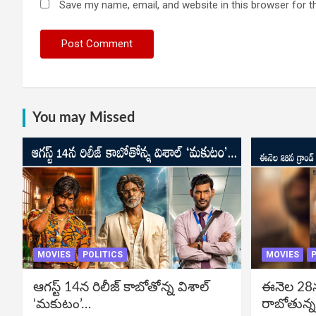
Save my name, email, and website in this browser for t
You may Missed
MOVIES
POLITICS
MOVIES
P
ఆగస్ట్ 14న రిలీజ్ కాబోతోన్న విశాల్
ఈనెల 28న గ
‘మకుటం’…
రాబోతున్న