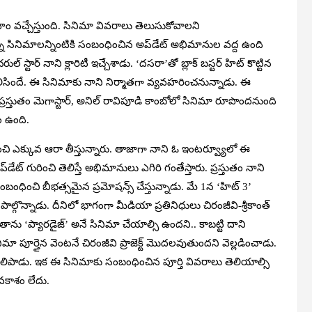
హం వచ్చేస్తుంది. సినిమా వివరాలు తెలుసుకోవాలని
న్న సినిమాలన్నింటికి సంబంధించిన అప్‌డేట్ అభిమానుల వద్ద ఉంది
స్టార్ నాని క్లారిటీ ఇచ్చేశాడు. ‘దసరా’తో బ్లాక్ బస్టర్ హిట్ కొట్టిన
ెలిసిందే. ఈ సినిమాకు నాని నిర్మాతగా వ్యవహరించనున్నాడు. ఈ
రస్తుతం మెగాస్టార్, అనిల్ రావిపూడి కాంబోలో సినిమా రూపొందనుంది
ం ఉంది.
ంచి ఎక్కువ ఆరా తీస్తున్నారు. తాజాగా నాని ఓ ఇంటర్వ్యూలో ఈ
్‌డేట్ గురించి తెలిస్తే అభిమానులు ఎగిరి గంతేస్తారు. ప్రస్తుతం నాని
 సంబంధించి బీభత్సమైన ప్రమోషన్స్ చేస్తున్నాడు. మే 1న ‘హిట్ 3’
ల్గొన్నాడు. దీనిలో భాగంగా మీడియా ప్రతినిధులు చిరంజీవి-శ్రీకాంత్
తం తాను ‘ప్యారడైజ్’ అనే సినిమా చేయాల్సి ఉందని.. కాబట్టి దాని
 పూర్తైన వెంటనే చిరంజీవి ప్రాజెక్ట్ మొదలవుతుందని వెల్లడించాడు.
ు తెలిపాడు. ఇక ఈ సినిమాకు సంబంధించిన పూర్తి వివరాలు తెలియాల్సి
అవకాశం లేదు.