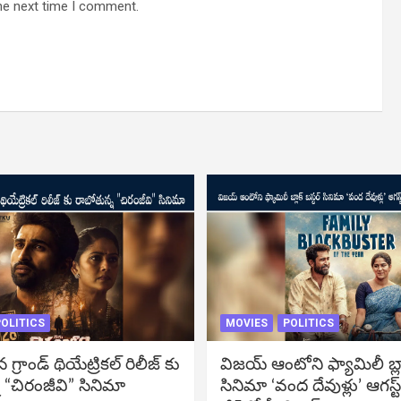
he next time I comment.
OLITICS
MOVIES
POLITICS
్రాండ్ థియేట్రికల్ రిలీజ్ కు
విజ‌య్ ఆంటోని ఫ్యామిలీ బ్లాక్ 
 “చిరంజీవి” సినిమా
సినిమా ‘వంద దేవుళ్లు’ ఆగస్ట