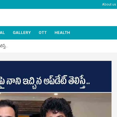
About us
IAL
GALLERY
OTT
HEALTH
స్తే..