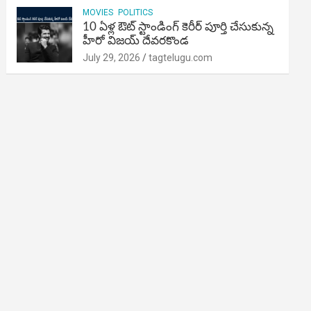
MOVIES
POLITICS
10 ఏళ్ల ఔట్ స్టాండింగ్ కెరీర్ పూర్తి చేసుకున్న
హీరో విజయ్ దేవరకొండ
July 29, 2026
tagtelugu.com