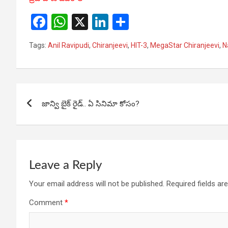
F
W
X
Li
S
a
h
n
h
Tags:
Anil Ravipudi
,
Chiranjeevi
,
HIT-3
,
MegaStar Chiranjeevi
,
N
ce
at
ke
ar
b
s
dI
e
o
A
n
Post
o
p
జాన్వి బైక్ రైడ్.. ఏ సినిమా కోసం?
navigation
k
p
Leave a Reply
Your email address will not be published.
Required fields a
Comment
*