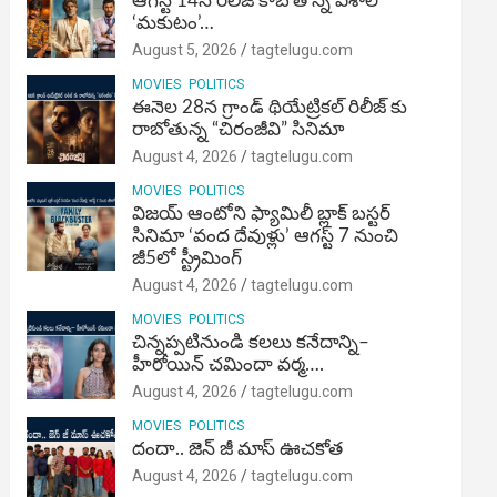
ఆగస్ట్ 14న రిలీజ్ కాబోతోన్న విశాల్
‘మకుటం’…
August 5, 2026
tagtelugu.com
MOVIES
POLITICS
ఈనెల 28న గ్రాండ్ థియేట్రికల్ రిలీజ్ కు
రాబోతున్న “చిరంజీవి” సినిమా
August 4, 2026
tagtelugu.com
MOVIES
POLITICS
విజ‌య్ ఆంటోని ఫ్యామిలీ బ్లాక్ బ‌స్ట‌ర్‌
సినిమా ‘వంద దేవుళ్లు’ ఆగస్ట్ 7 నుంచి
జీ5లో స్ట్రీమింగ్
August 4, 2026
tagtelugu.com
MOVIES
POLITICS
చిన్నప్పటినుండి కలలు కనేదాన్ని–
హీరోయిన్‌ చమిందా వర్మ….
August 4, 2026
tagtelugu.com
MOVIES
POLITICS
దందా.. జెన్ జీ మాస్ ఊచకోత
August 4, 2026
tagtelugu.com