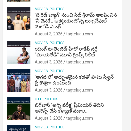
MOVIES
POLITICS
‘ది రెడ్ బ్యాగ్’ నుంచి సిధ్ శ్రీరామ్ ఆలపించిన
‘నీ వెనకే’.. ఆకట్టుకుంటోన్న బ్యూటీఫుల్
మెలోడీ సాంగ్
August 3, 2026
tagtelugu.com
MOVIES
POLITICS
యంగ్ టాలెంటెడ్ హీరో రాకేష్ వర్రే
“మాయలేడి” మూవీ గ్లింప్స్ రిలీజ్
August 3, 2026
tagtelugu.com
MOVIES
POLITICS
‘అగధ’లో అద్భుతమైన కథతో పాటు స్క్రీన్
ప్లే కొత్తగా ఉంటుంది
August 3, 2026
tagtelugu.com
OTT
POLITICS
బిగ్‌బాస్ ‘అగ్ని ప‌రీక్ష‌’ ప్రీమియర్ తేదిని
అనౌన్స్ చేసి కళ్యాణ్ పడాల..
August 3, 2026
tagtelugu.com
MOVIES
POLITICS