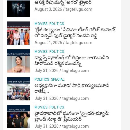
ఆసక్తి రేపుతున్న ‘అగధ’ ట్రైలర్
August 3, 2026
tagtelugu.com
MOVIES
POLITICS
“క్రేజీ కల్యాణం” సినిమా టీజర్ రిలీజ్ ఈవెంట్
లో సక్సెస్ ఫుల్ డైరెక్టర్ నందిని రెడ్డి
August 1, 2026
tagtelugu.com
MOVIES
POLITICS
డ్యాన్స్ షూటింగ్ లో తీవ్రంగా గాయపడిన
హీరోయిన్ రశ్మిక మందన్న
July 31, 2026
tagtelugu.com
POLITICS
SPECIAL
అధ్యక్షునిగా మూడో సారి కొయ్యలమూడి
రాకేష్‌…
July 31, 2026
tagtelugu.com
MOVIES
POLITICS
హైదరాబాద్‌లో ఘనంగా ‘స్పైడర్-మ్యాన్:
బ్రాండ్ న్యూ డే’ ప్రీమియర్
July 31, 2026
tagtelugu.com