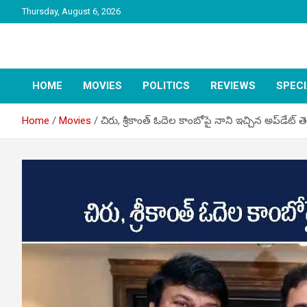
Skip
Thursday, August 6, 2026
to
content
latest tollywood news and gossip
Tag Telugu
HOME
MOVIES
POLITICS
REVIEWS
SPEC
Home
Movies
చిరు, శ్రీకాంత్ ఓదెల కాంబోపై నాని ఇచ్చిన అప్‌డేట్ తెలి