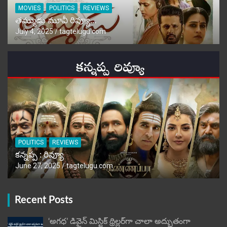
MOVIES
POLITICS
REVIEWS
తమ్ముడు మూవీ రివ్యూ…
July 4, 2025
tagtelugu.com
POLITICS
REVIEWS
కన్నప్ప : రివ్యూ
June 27, 2025
tagtelugu.com
Recent Posts
‘అగధ’ డివైన్ మిస్టిక్ థ్రిల్లర్‌గా చాలా అద్భుతంగా