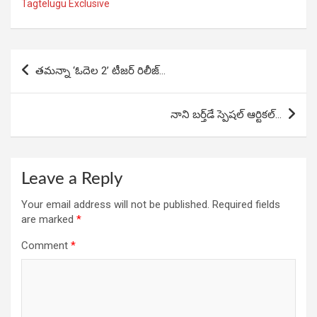
ce
at
ke
ar
Tagtelugu Exclusive
b
s
dI
e
o
A
n
Post
o
p
తమన్నా ‘ఓదెల 2’ టీజర్ రిలీజ్…
navigation
k
p
నాని బర్త్‌డే స్పెషల్‌ ఆర్టికల్‌…
Leave a Reply
Your email address will not be published.
Required fields
are marked
*
Comment
*