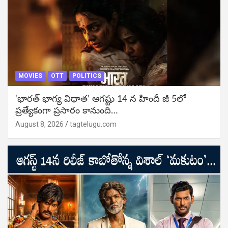
MOVIES
OTT
POLITICS
‘భారత్ భాగ్య విధాత’ ఆగష్టు 14 న హిందీ జీ 5లో
ప్రత్యేకంగా ప్రసారం కానుంది…
August 8, 2026
tagtelugu.com