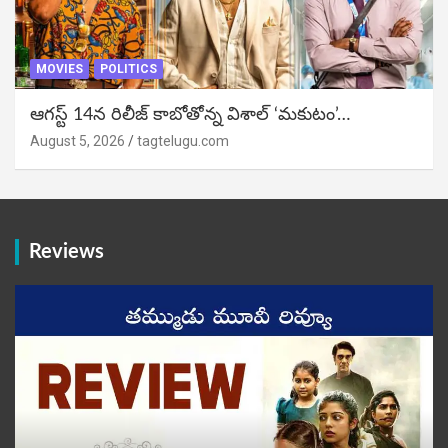
MOVIES
POLITICS
ఆగస్ట్ 14న రిలీజ్ కాబోతోన్న విశాల్ ‘మకుటం’…
August 5, 2026
tagtelugu.com
Reviews