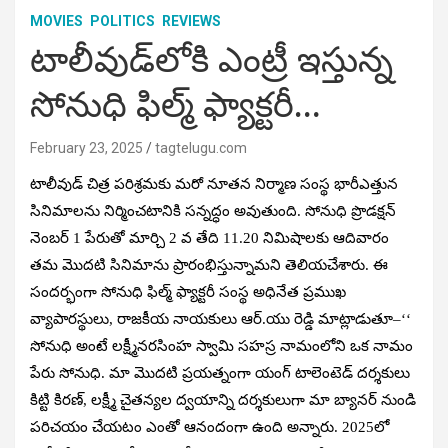
MOVIES
POLITICS
REVIEWS
టాలీవుడ్‌లోకి ఎంట్రీ ఇస్తున్న
సోనుధి ఫిల్మ్‌ ఫ్యాక్టరీ…
February 23, 2025
tagtelugu.com
టాలీవుడ్‌ చిత్ర పరిశ్రమకు మరో నూతన నిర్మాణ సంస్థ భారీఎత్తున
సినిమాలను నిర్మించటానికి సన్నద్ధం అవుతుంది. సోనుధి ప్రొడక్షన్‌
నెంబర్‌ 1 పేరుతో మార్చి 2 వ తేది 11.20 నిమిషాలకు ఆదివారం
తమ మొదటి సినిమాను ప్రారంభిస్తున్నామని తెలియచేశారు. ఈ
సందర్భంగా సోనుధి ఫిల్మ్‌ ఫ్యాక్టరీ సంస్థ అధినేత ప్రముఖ
వ్యాపారస్థులు, రాజకీయ నాయకులు ఆర్‌.యు రెడ్డి మాట్లాడుతూ–‘‘
సోనుధి అంటే లక్ష్మీనరసింహ స్వామి సహస్ర నామంలోని ఒక నామం
పేరు సోనుధి. మా మొదటి ప్రయత్నంగా యంగ్‌ టాలెంటెడ్‌ దర్శకులు
కిట్టి కిరణ్, లక్ష్మీ చైతన్యల ద్వయాన్ని దర్శకులుగా మా బ్యానర్‌ నుండి
పరిచయం చేయటం ఎంతో ఆనందంగా ఉంది అన్నారు. 2025లో