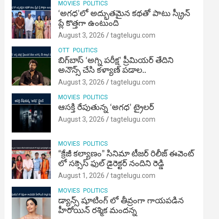
MOVIES
POLITICS
‘అగధ’లో అద్భుతమైన కథతో పాటు స్క్రీన్
ప్లే కొత్తగా ఉంటుంది
August 3, 2026
tagtelugu.com
OTT
POLITICS
బిగ్‌బాస్ ‘అగ్ని ప‌రీక్ష‌’ ప్రీమియర్ తేదిని
అనౌన్స్ చేసి కళ్యాణ్ పడాల..
August 3, 2026
tagtelugu.com
MOVIES
POLITICS
ఆసక్తి రేపుతున్న ‘అగధ’ ట్రైలర్
August 3, 2026
tagtelugu.com
MOVIES
POLITICS
“క్రేజీ కల్యాణం” సినిమా టీజర్ రిలీజ్ ఈవెంట్
లో సక్సెస్ ఫుల్ డైరెక్టర్ నందిని రెడ్డి
August 1, 2026
tagtelugu.com
MOVIES
POLITICS
డ్యాన్స్ షూటింగ్ లో తీవ్రంగా గాయపడిన
హీరోయిన్ రశ్మిక మందన్న