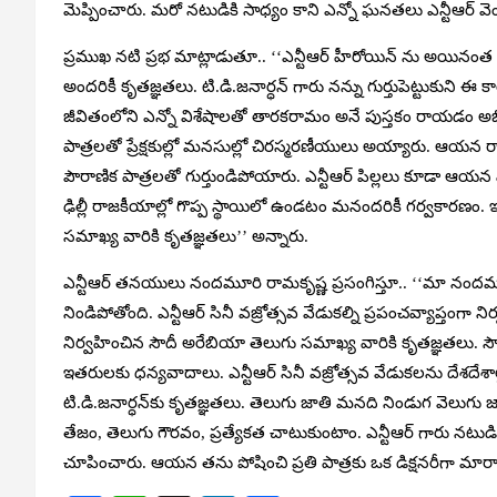
మెప్పించారు. మరో నటుడికి సాధ్యం కాని ఎన్నో ఘనతలు ఎన్టీఆర్ వెం
ప్రముఖ నటి ప్రభ మాట్లాడుతూ.. ‘‘ఎన్టీఆర్ హీరోయిన్ ను అయినంత 
అందరికీ కృతజ్ఞతలు. టి.డి.జనార్ధన్‌ గారు నన్ను గుర్తుపెట్టుకుని ఈ క
జీవితంలోని ఎన్నో విశేషాలతో తారకరామం అనే పుస్తకం రాయడం అభ
పాత్రలతో ప్రేక్షకుల్లో మనసుల్లో చిరస్మరణీయులు అయ్యారు. ఆయన రా
పౌరాణిక పాత్రలతో గుర్తుండిపోయారు. ఎన్టీఆర్ పిల్లలు కూడా ఆయన 
ఢిల్లీ రాజకీయాల్లో గొప్ప స్థాయిలో ఉండటం మనందరికీ గర్వకారణం
సమాఖ్య వారికి కృతజ్ఞతలు’’ అన్నారు.
ఎన్టీఆర్ తనయులు నందమూరి రామకృష్ణ ప్రసంగిస్తూ.. ‘‘మా నందమూ
నిండిపోతోంది. ఎన్టీఆర్‌ సినీ వజ్రోత్సవ వేడుకల్ని ప్రపంచవ్యాప్
నిర్వహించిన సౌదీ అరేబియా తెలుగు సమాఖ్య వారికి కృతజ్ఞతలు.
ఇతరులకు ధన్యవాదాలు. ఎన్టీఆర్ సినీ వజ్రోత్సవ వేడుకలను దేశదేశాల్లో ము
టి.డి.జనార్ధన్‌కు కృతజ్ఞతలు. తెలుగు జాతి మనది నిండుగ వెలుగ
తేజం, తెలుగు గౌరవం, ప్రత్యేకత చాటుకుంటాం. ఎన్టీఆర్ గారు నటు
చూపించారు. ఆయన తను పోషించి ప్రతి పాత్రకు ఒక డిక్షనరీగా మారా