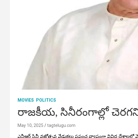
MOVIES
POLITICS
రాజకీయ, సినీరంగాల్లో చెరగని
May 10, 2025
tagtelugu.com
ఎన్టీఆర్‌ సినీ వజ్రోత్సవ వేడుకలు ప్రపంచ వ్యాప్తంగా వివిధ దేశ