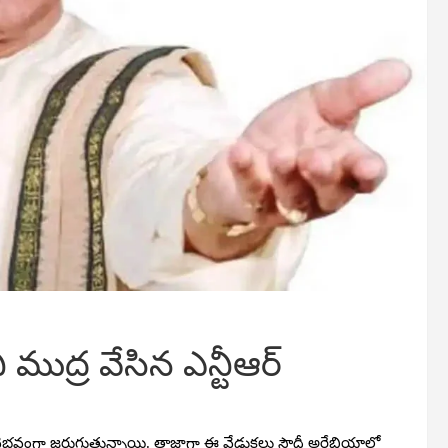
 ముద్ర వేసిన ఎన్టీఆర్
ాలలో వైభవంగా జరుగుతున్నాయి. తాజాగా ఈ వేడుకలు సౌదీ అరేబియాలో