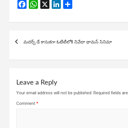
F
W
X
Li
S
a
h
n
h
ce
at
ke
ar
b
s
dI
e
Post
o
A
n
మదర్స్ డే కానుకగా ఓటీటీలోకి నివేదా థామస్ సినిమా
navigation
o
p
k
p
Leave a Reply
Your email address will not be published.
Required fields a
Comment
*