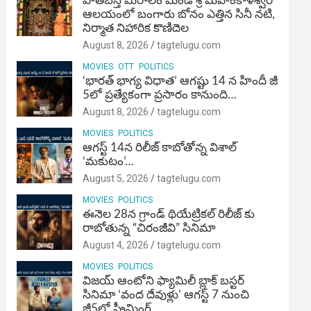
పాతబస్తీ మీరాలం మండి శ్రీ మహంకాళేశ్వర
ఆలయంలో బంగారు బోనం ఎత్తిన సినీ నటి,
నిర్మాత నిహారిక కొణిదెల
August 8, 2026
tagtelugu.com
MOVIES
OTT
POLITICS
‘భారత్ భాగ్య విధాత’ ఆగష్టు 14 న హిందీ జీ
5లో ప్రత్యేకంగా ప్రసారం కానుంది…
August 8, 2026
tagtelugu.com
MOVIES
POLITICS
ఆగస్ట్ 14న రిలీజ్ కాబోతోన్న విశాల్
‘మకుటం’…
August 5, 2026
tagtelugu.com
MOVIES
POLITICS
ఈనెల 28న గ్రాండ్ థియేట్రికల్ రిలీజ్ కు
రాబోతున్న “చిరంజీవి” సినిమా
August 4, 2026
tagtelugu.com
MOVIES
POLITICS
విజ‌య్ ఆంటోని ఫ్యామిలీ బ్లాక్ బ‌స్ట‌ర్‌
సినిమా ‘వంద దేవుళ్లు’ ఆగస్ట్ 7 నుంచి
జీ5లో స్ట్రీమింగ్