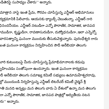
డితెరపై సుసాధ్యం చేశారు’’ అన్నారు.
మాత్రాన నాపై ఇంత ప్రేమ, గౌరవం చూపిస్తున్న ఎన్టీఆర్ అభిమానులు
ార్యక్రమానికి పిలిచారు. ఆయనకు థ్యాంక్స్ చెబుతున్నా. ఎన్టీఆర్ గారి
ినందనీయం. ఎన్టీఆర్ నటుడిగా ఎన్నో పౌరాణిక, సామాజిక, జానపద
ముడిగా, కృష్ణుడిగా, రావణాసురుడిగా, దుర్యోధనుడిగా..ఇలా ఎన్నెన్నో
వారసత్వాన్ని ఘనంగా ముందుకు తీసుకువెళ్తున్నారు. పురంధేశ్వరి గారు
. ఇంత ఘనంగా కార్యక్రమం నిర్వహించిన సౌదీ అరేబియా తెలుగు
రి కుటుంబంపై మీరు చూపిస్తున్న ప్రేమాభిమానాలకు కడుపు
తంగా నిర్వహించడం సంతోషంగా ఉందన్నారు. ఇంత ఘనంగా కార్యక్రమం
 సౌదీ అరేబియా తెలుగు సమాఖ్య కమిటీ సభ్యులు ఉమామహేశ్వరరావు,
ందుండి నిర్వహిస్తున్న ఎన్టీఆర్‌ లిటరేచర్‌ కమిటీ చైర్మన్‌ శ్రీ
ు జాతి మనది అన్నట్లు మన తెలుగు వారు ఏ దేశంలో ఉన్నా మన తెలుగు
డిగా ఎన్నో పౌరాణిక, సామాజిక, జానపద పాత్రల్లో అద్వితీయ నటన
రు’’ అన్నారు.