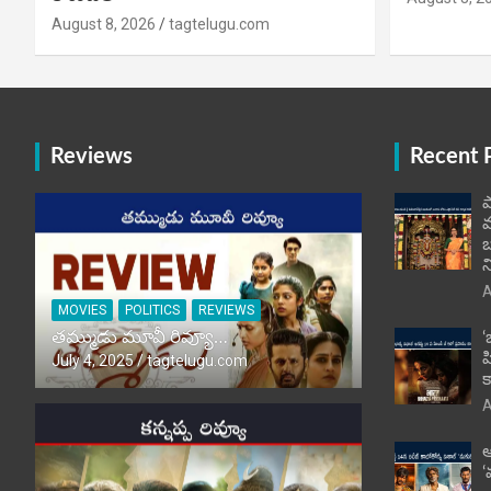
August 8, 2026
tagtelugu.com
Reviews
Recent 
ప
బ
న
A
MOVIES
POLITICS
REVIEWS
తమ్ముడు మూవీ రివ్యూ…
‘
హ
July 4, 2025
tagtelugu.com
క
A
ఆ
‘