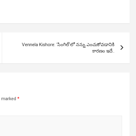
Vennela Kishore: ‘సింగిల్’లో నన్ను ఎంచుకోవడానికి
కారణం ఇదే..
re marked
*