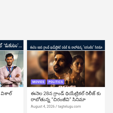
MOVIES
POLITICS
 విశాల్
ఈనెల 28న గ్రాండ్ థియేట్రికల్ రిలీజ్ కు
రాబోతున్న “చిరంజీవి” సినిమా
August 4, 2026
tagtelugu.com