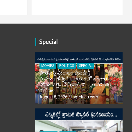
Special
MOVIES
POLITICS
SPECIAL
పాతబస్తీ మీరాలం మండి శ్రీ
మహంకాళేశ్వర ఆలయంలో బంగారు
బోనం ఎత్తిన సినీ నటి, నిర్మాత నిహారిక
కొణిదెల
August 8, 2026
tagtelugu.com