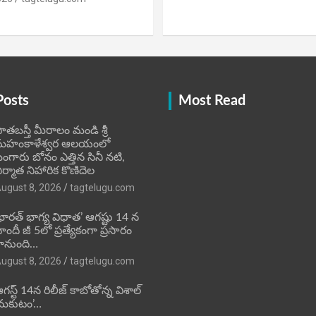
Posts
Most Read
ాతబస్తీ మీరాలం మండి శ్రీ
మహంకాళేశ్వర ఆలయంలో
ంగారు బోనం ఎత్తిన సినీ నటి,
ిర్మాత నిహారిక కొణిదెల
ugust 8, 2026
tagtelugu.com
భారత్ భాగ్య విధాత’ ఆగష్టు 14 న
ిందీ జీ 5లో ప్రత్యేకంగా ప్రసారం
ానుంది…
ugust 8, 2026
tagtelugu.com
గస్ట్ 14న రిలీజ్ కాబోతోన్న విశాల్
మకుటం’…