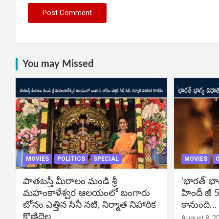
You may Missed
MOVIES
POLITICS
SPECIAL
MOVIES
పాతబస్తీ మీరాలం మండి శ్రీ
‘భారత్ భా
మహంకాళేశ్వర ఆలయంలో బంగారు
హిందీ జీ 5
బోనం ఎత్తిన సినీ నటి, నిర్మాత నిహారిక
కానుంది…
కొణిదెల
August 8, 2