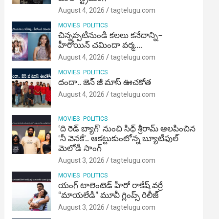
August 4, 2026
tagtelugu.com
MOVIES
POLITICS
చిన్నప్పటినుండి కలలు కనేదాన్ని–
హీరోయిన్‌ చమిందా వర్మ….
August 4, 2026
tagtelugu.com
MOVIES
POLITICS
దందా.. జెన్ జీ మాస్ ఊచకోత
August 4, 2026
tagtelugu.com
MOVIES
POLITICS
‘ది రెడ్ బ్యాగ్’ నుంచి సిధ్ శ్రీరామ్ ఆలపించిన
‘నీ వెనకే’.. ఆకట్టుకుంటోన్న బ్యూటీఫుల్
మెలోడీ సాంగ్
August 3, 2026
tagtelugu.com
MOVIES
POLITICS
యంగ్ టాలెంటెడ్ హీరో రాకేష్ వర్రే
“మాయలేడి” మూవీ గ్లింప్స్ రిలీజ్
August 3, 2026
tagtelugu.com