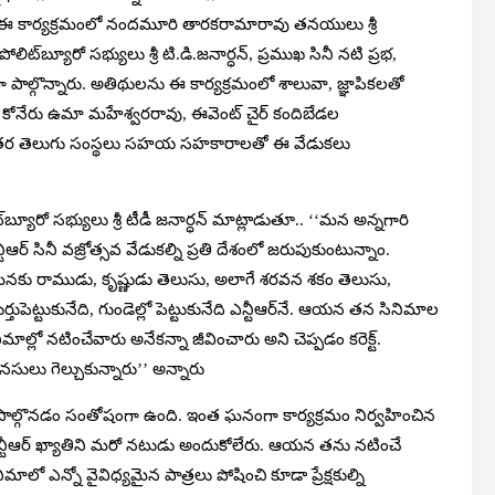
 ఈ కార్యక్రమంలో నందమూరి తారకరామారావు తనయులు శ్రీ
లిట్‌బ్యూరో సభ్యులు శ్రీ టి.డి.జనార్ధన్‌, ప్రముఖ సినీ నటి ప్రభ,
ాల్గొన్నారు. అతిథులను ఈ కార్యక్రమంలో శాలువా, జ్ఞాపికలతో
 కోనేరు ఉమా మహేశ్వరరావు, ఈవెంట్ చైర్ కందిబేడల
ు, ఇతర తెలుగు సంస్థలు సహయ సహకారాలతో ఈ వేడుకలు
ట్‌బ్యూరో సభ్యులు శ్రీ టీడీ జనార్ధన్‌ మాట్లాడుతూ.. ‘‘మన అన్నగారి
ర్ సినీ వజ్రోత్సవ వేడుకల్ని ప్రతి దేశంలో జరుపుకుంటున్నాం.
. మనకు రాముడు, కృష్ణుడు తెలుసు, అలాగే శరవన శకం తెలుసు,
ెట్టుకునేది, గుండెల్లో పెట్టుకునేది ఎన్టీఆర్‌నే. ఆయన తన సినిమాల
ాల్లో నటించేవారు అనేకన్నా జీవించారు అని చెప్పడం కరెక్ట్.
ులు గెల్చుకున్నారు’’ అన్నారు
ల్లో పాల్గొనడం సంతోషంగా ఉంది. ఇంత ఘనంగా కార్యక్రమం నిర్వహించిన
న్టీఆర్ ఖ్యాతిని మరో నటుడు అందుకోలేరు. ఆయన తను నటించే
ినిమాలో ఎన్నో వైవిధ్యమైన పాత్రలు పోషించి కూడా ప్రేక్షకుల్ని