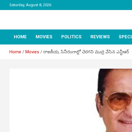
Skip
Saturday, August 8, 2026
to
content
latest tollywood news and gossip
Tag Telugu
HOME
MOVIES
POLITICS
REVIEWS
SPEC
Home
Movies
రాజకీయ, సినీరంగాల్లో చెరగని ముద్ర వేసిన ఎన్టీఆర్