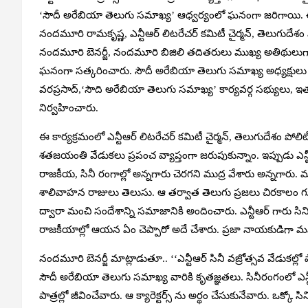
‘సౌదీ అరేబియా తెలుగు సమాఖ్య’ ఆధ్వర్యంలో ఘనంగా జరిగాయి.
నందమూరి రామకృష్ణ, ఎన్టీఆర్‌ లిటరేచర్‌ కమిటీ చైర్మన్‌, తెలుగుదేశం పో
నందమూరి బెనర్జీ, నందమూరి బిజిలి తదితరులు ముఖ్య అతిథులుగా ప
ఘనంగా సత్కరించారు. సౌదీ అరేబియా తెలుగు సమాఖ్య అధ్యక్షులు
వరప్రసాద్,‘సౌది అరేబియా తెలుగు సమాఖ్య’ కార్యవర్గ సభ్యుల
నిర్వహించారు.
ఈ కార్యక్రమంలో ఎన్టీఆర్‌ లిటరేచర్‌ కమిటీ చైర్మన్‌, తెలుగుదేశం పోలి
శతజయంతి వేడుకలు ప్రపంచ వ్యాప్తంగా జరుపుకున్నాం. ఇప్పుడు ఎన్టీఆ
రాజకీయ, సినీ రంగాల్లో అన్నగారు చెరగని ముద్ర వేశారు అన్నగారు
శాలివాహన రాజులు తెలుసు. ఆ తర్వాత తెలుగు ప్రజలు చిరకాలం గుర్తుప
ద్వారా మంచి సందేశాన్ని సమాజానికి అందించారు. ఎన్టీఆర్ గారు సినిమ
రాజకీయాల్లో ఆయన ఏం చెప్పారో అదే చేశారు. ప్రజా నాయకుడిగా మనస
నందమూరి బెనర్జీ మాట్లాడుతూ.. ‘‘ఎన్టీఆర్ సినీ వజ్రోత్సవ వేడుక
సౌదీ అరేబియా తెలుగు సమాఖ్య వారికి కృతజ్ఞతలు. సినీరంగంలో ఎ
పాత్రల్లో జీవించేవారు. ఆ క్యారెక్టర్స్ ను అర్థం చేసుకునేవారు. ఒక్కో స