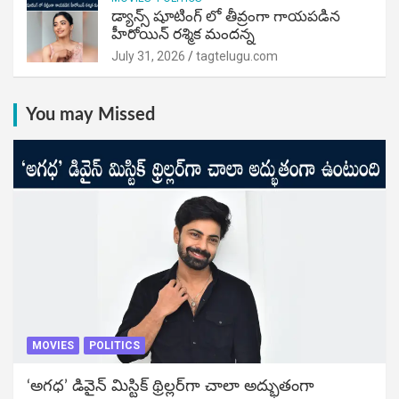
డ్యాన్స్ షూటింగ్ లో తీవ్రంగా గాయపడిన
హీరోయిన్ రశ్మిక మందన్న
July 31, 2026
tagtelugu.com
You may Missed
MOVIES
POLITICS
‘అగధ’ డివైన్ మిస్టిక్ థ్రిల్లర్‌గా చాలా అద్భుతంగా