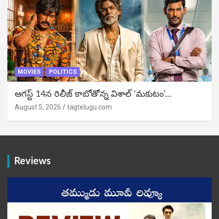
MOVIES
POLITICS
ఆగస్ట్ 14న రిలీజ్ కాబోతోన్న విశాల్ ‘మకుటం’…
August 5, 2026
tagtelugu.com
Reviews