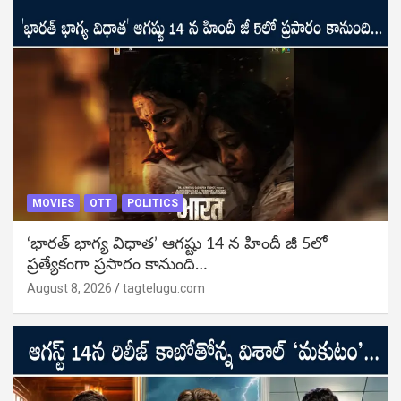
MOVIES
OTT
POLITICS
‘భారత్ భాగ్య విధాత’ ఆగష్టు 14 న హిందీ జీ 5లో
ప్రత్యేకంగా ప్రసారం కానుంది…
August 8, 2026
tagtelugu.com