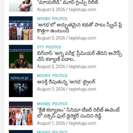
“మాయలేడి” మూవీ గ్లింప్స్ రిలీజ్
August 3, 2026
tagtelugu.com
MOVIES
POLITICS
‘అగధ’లో అద్భుతమైన కథతో పాటు స్క్రీన్ ప్లే
కొత్తగా ఉంటుంది
August 3, 2026
tagtelugu.com
OTT
POLITICS
బిగ్‌బాస్ ‘అగ్ని ప‌రీక్ష‌’ ప్రీమియర్ తేదిని అనౌన్స్
చేసి కళ్యాణ్ పడాల..
August 3, 2026
tagtelugu.com
MOVIES
POLITICS
ఆసక్తి రేపుతున్న ‘అగధ’ ట్రైలర్
August 3, 2026
tagtelugu.com
MOVIES
POLITICS
“క్రేజీ కల్యాణం” సినిమా టీజర్ రిలీజ్ ఈవెంట్
లో సక్సెస్ ఫుల్ డైరెక్టర్ నందిని రెడ్డి
August 1, 2026
tagtelugu.com
MOVIES
POLITICS