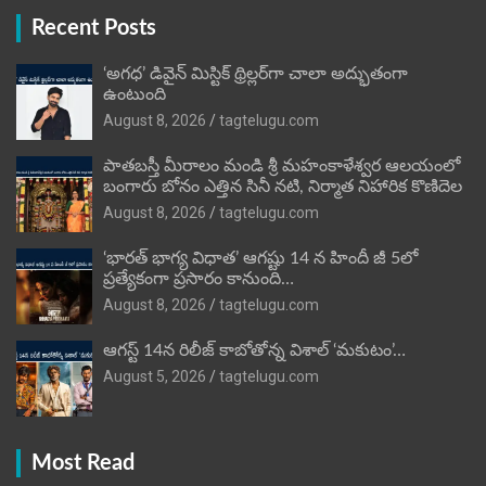
Recent Posts
‘అగధ’ డివైన్ మిస్టిక్ థ్రిల్లర్‌గా చాలా అద్భుతంగా
ఉంటుంది
August 8, 2026
tagtelugu.com
పాతబస్తీ మీరాలం మండి శ్రీ మహంకాళేశ్వర ఆలయంలో
బంగారు బోనం ఎత్తిన సినీ నటి, నిర్మాత నిహారిక కొణిదెల
August 8, 2026
tagtelugu.com
‘భారత్ భాగ్య విధాత’ ఆగష్టు 14 న హిందీ జీ 5లో
ప్రత్యేకంగా ప్రసారం కానుంది…
August 8, 2026
tagtelugu.com
ఆగస్ట్ 14న రిలీజ్ కాబోతోన్న విశాల్ ‘మకుటం’…
August 5, 2026
tagtelugu.com
Most Read