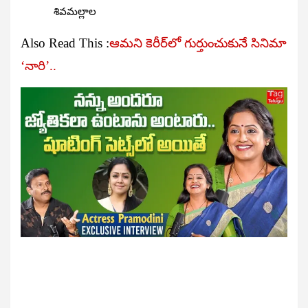
శివమల్లాల
Also Read This :
ఆమని కెరీర్‌లో గుర్తుంచుకునే సినిమా
‘నారి’..