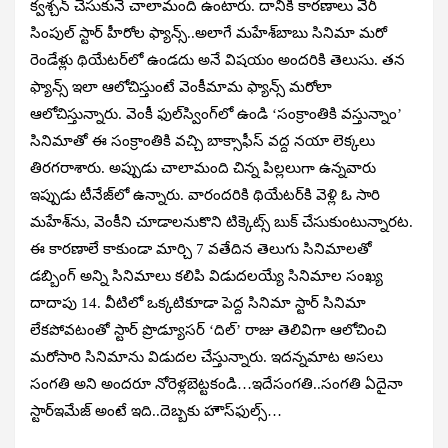
క్వశ్చన్‌ చేసుకునే చాలామంది ఉంటారు. దానికి కారణాలు వెరీ
సింపుల్‌ స్టార్‌ హీరోల ఫ్యాన్స్‌..అలాగే మహేశ్‌బాబు సినిమా మరో
రెండేళ్లు థియేటర్‌లో ఉండదు అనే విషయం అందరికి తెలుసు. తన
ఫ్యాన్స్‌ ఇలా ఆలోచిస్తుంటే వెంకీమామ ఫ్యాన్స్‌ మరోలా
ఆలోచిస్తున్నారు. వెంకీ ఫుల్‌స్వింగ్‌లో ఉండి ‘సంక్రాంతికి వస్తున్నాం’
సినిమాతో ఈ సంక్రాంతికి వచ్చి బాక్సాఫీస్‌ వద్ద నయా లెక్కలు
తిరగరాశారు. అప్పుడు చాలామంది చిన్న పిల్లలుగా ఉన్నవారు
ఇప్పుడు టీనేజ్‌లో ఉన్నారు. వారందరికి థియేటర్‌కి వెళ్లి ఓ సారి
మహేశ్‌ను, వెంకీని చూడాలనుకొని టిక్కెట్స్‌ బుక్‌ చేసుకుంటున్నారట.
ఈ కారణాలే కాకుండా మార్చి 7 వతేదిన తెలుగు సినిమాలతో
డబ్బింగ్‌ అన్ని సినిమాలు కలిపి విడుదలయ్యే సినిమాల సంఖ్య
దాదాపు 14. వీటిలో ఒక్కటికూడా పెద్ద సినిమా స్టార్‌ సినిమా
లేకపోవటంతో స్టార్‌ ప్రొడ్యూసర్‌ ‘దిల్‌’ రాజు తెలివిగా ఆలోచించి
మరోసారి సినిమాను విడుదల చేస్తున్నారు. ఇదన్నమాట అసలు
సంగతి అని అందరూ నోరెళ్లబెట్టకండి…ఇదేసంగతి..సంగతి ఏదైనా
స్టార్‌ఇమేజ్‌ అంటే ఇది..దెబ్బకు హౌస్‌ఫుల్స్‌…