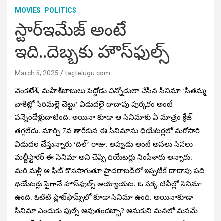
MOVIES
POLITICS
స్టార్‌ఇమేజ్‌ అంటే
ఇది..దెబ్బకు హౌస్‌ఫుల్స్‌
March 6, 2025
tagtelugu.com
వెంకటేశ్, మహేశ్‌బాబులు పెద్దోడు చిన్నోడులా చేసిన సినిమా ‘సీతమ్మ
వాకిట్లో సిరిమల్లె చెట్టు’ విడుదలై దాదాపు పుర్కరం అంటే
పన్నెండేళ్లుదాటింది. అయినా కూడా ఆ సినిమాకు ఏ మాత్రం క్రేజ్‌
తగ్గలేదు. మార్చి 7వ తారీకున ఈ సినిమాను థియేటర్లలో మరోసారి
విడుదల చేస్తున్నారు ‘దిల్‌’ రాజు. అప్పుడు అంటే అసలు సిసలు
మల్టీస్టారర్‌ ఈ సినిమా అని చెప్పి థియేటర్లు నింపేశారు అన్నారు.
మరి మళ్లీ ఆ ఫీట్‌ కొనసాగుతూ హైదరాబద్‌లో ఇప్పటికే దాదాపు పది
థియేటర్లు పైగానే హౌస్‌ఫుల్స్‌ అయ్యాయట. ఓ పక్క టివీల్లో సినిమా
ఉంది. ఓటిటి ప్లాట్‌ఫామ్స్‌లో కూడా సినిమా ఉంది. అయినాకూడా
సినిమా ఎందుకు ఫుల్స్‌ అవుతందబ్బా? అనుకుని మనలో మనమే