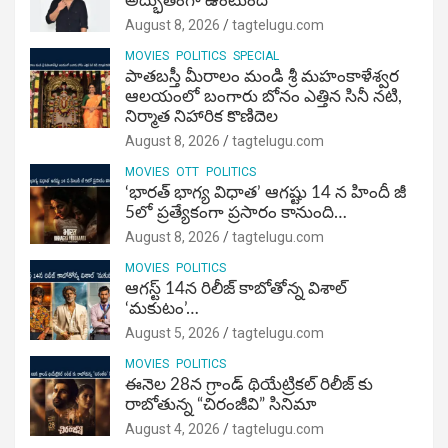
అద్భుతంగా ఉంటుంది
August 8, 2026
tagtelugu.com
MOVIES
POLITICS
SPECIAL
పాతబస్తీ మీరాలం మండి శ్రీ మహంకాళేశ్వర
ఆలయంలో బంగారు బోనం ఎత్తిన సినీ నటి,
నిర్మాత నిహారిక కొణిదెల
August 8, 2026
tagtelugu.com
MOVIES
OTT
POLITICS
‘భారత్ భాగ్య విధాత’ ఆగష్టు 14 న హిందీ జీ
5లో ప్రత్యేకంగా ప్రసారం కానుంది…
August 8, 2026
tagtelugu.com
MOVIES
POLITICS
ఆగస్ట్ 14న రిలీజ్ కాబోతోన్న విశాల్
‘మకుటం’…
August 5, 2026
tagtelugu.com
MOVIES
POLITICS
ఈనెల 28న గ్రాండ్ థియేట్రికల్ రిలీజ్ కు
రాబోతున్న “చిరంజీవి” సినిమా
August 4, 2026
tagtelugu.com