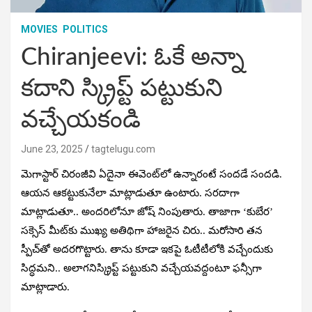
MOVIES
POLITICS
Chiranjeevi: ఓకే అన్నా
కదాని స్క్రిప్ట్ పట్టుకుని
వచ్చేయకండి
June 23, 2025
tagtelugu.com
మెగాస్టార్ చిరంజీవి ఏదైనా ఈవెంట్‌లో ఉన్నారంటే సందడే సందడి.
ఆయన ఆకట్టుకునేలా మాట్లాడుతూ ఉంటారు. సరదాగా
మాట్లాడుతూ.. అందరిలోనూ జోష్ నింపుతారు. తాజాగా ‘కుబేర’
సక్సెస్‌ మీట్‌కు ముఖ్య అతిథిగా హాజరైన చిరు.. మరోసారి తన
స్పీచ్‌తో అదరగొట్టారు. తాను కూడా ఇకపై ఓటీటీలోకి వచ్చేందుకు
సిద్ధమని.. అలాగనిస్క్రిప్ట్ పట్టుకుని వచ్చేయవద్దంటూ ఫన్సీగా
మాట్లాడారు.