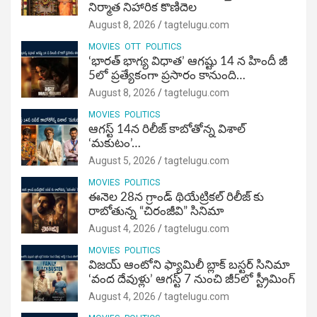
నిర్మాత నిహారిక కొణిదెల
August 8, 2026
tagtelugu.com
MOVIES
OTT
POLITICS
‘భారత్ భాగ్య విధాత’ ఆగష్టు 14 న హిందీ జీ
5లో ప్రత్యేకంగా ప్రసారం కానుంది…
August 8, 2026
tagtelugu.com
MOVIES
POLITICS
ఆగస్ట్ 14న రిలీజ్ కాబోతోన్న విశాల్
‘మకుటం’…
August 5, 2026
tagtelugu.com
MOVIES
POLITICS
ఈనెల 28న గ్రాండ్ థియేట్రికల్ రిలీజ్ కు
రాబోతున్న “చిరంజీవి” సినిమా
August 4, 2026
tagtelugu.com
MOVIES
POLITICS
విజ‌య్ ఆంటోని ఫ్యామిలీ బ్లాక్ బ‌స్ట‌ర్‌ సినిమా
‘వంద దేవుళ్లు’ ఆగస్ట్ 7 నుంచి జీ5లో స్ట్రీమింగ్
August 4, 2026
tagtelugu.com