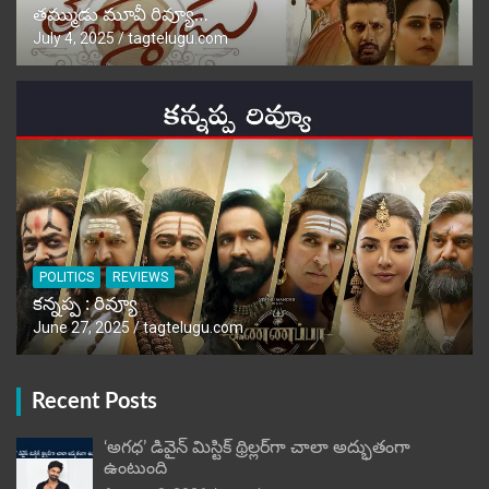
తమ్ముడు మూవీ రివ్యూ…
July 4, 2025
tagtelugu.com
POLITICS
REVIEWS
కన్నప్ప : రివ్యూ
June 27, 2025
tagtelugu.com
Recent Posts
‘అగధ’ డివైన్ మిస్టిక్ థ్రిల్లర్‌గా చాలా అద్భుతంగా
ఉంటుంది