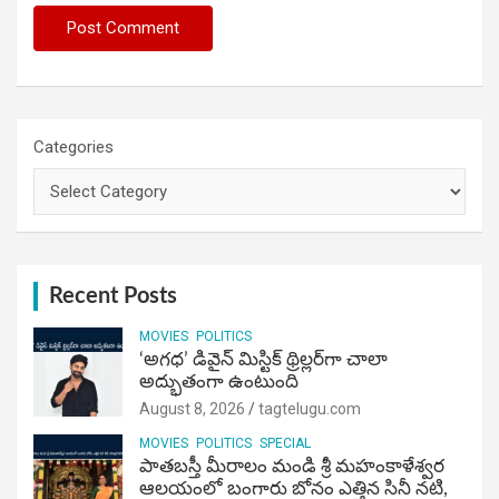
Categories
Recent Posts
MOVIES
POLITICS
‘అగధ’ డివైన్ మిస్టిక్ థ్రిల్లర్‌గా చాలా
అద్భుతంగా ఉంటుంది
August 8, 2026
tagtelugu.com
MOVIES
POLITICS
SPECIAL
పాతబస్తీ మీరాలం మండి శ్రీ మహంకాళేశ్వర
ఆలయంలో బంగారు బోనం ఎత్తిన సినీ నటి,