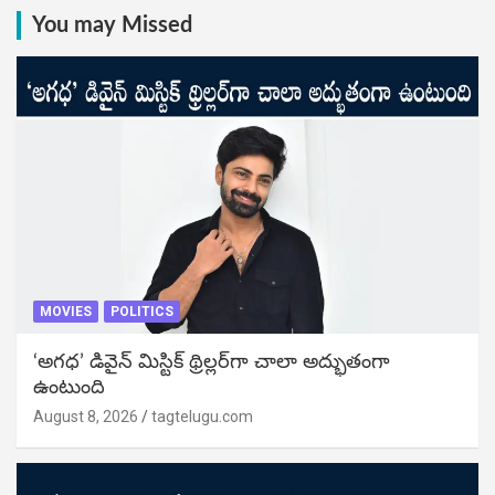
You may Missed
MOVIES
POLITICS
‘అగధ’ డివైన్ మిస్టిక్ థ్రిల్లర్‌గా చాలా అద్భుతంగా
ఉంటుంది
August 8, 2026
tagtelugu.com