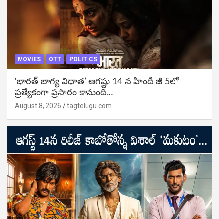
MOVIES
OTT
POLITICS
‘భారత్ భాగ్య విధాత’ ఆగష్టు 14 న హిందీ జీ 5లో
ప్రత్యేకంగా ప్రసారం కానుంది…
August 8, 2026
tagtelugu.com