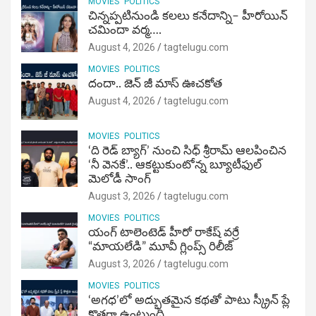
MOVIES
POLITICS
చిన్నప్పటినుండి కలలు కనేదాన్ని– హీరోయిన్‌
చమిందా వర్మ….
August 4, 2026
tagtelugu.com
MOVIES
POLITICS
దందా.. జెన్ జీ మాస్ ఊచకోత
August 4, 2026
tagtelugu.com
MOVIES
POLITICS
‘ది రెడ్ బ్యాగ్’ నుంచి సిధ్ శ్రీరామ్ ఆలపించిన
‘నీ వెనకే’.. ఆకట్టుకుంటోన్న బ్యూటీఫుల్
మెలోడీ సాంగ్
August 3, 2026
tagtelugu.com
MOVIES
POLITICS
యంగ్ టాలెంటెడ్ హీరో రాకేష్ వర్రే
“మాయలేడి” మూవీ గ్లింప్స్ రిలీజ్
August 3, 2026
tagtelugu.com
MOVIES
POLITICS
‘అగధ’లో అద్భుతమైన కథతో పాటు స్క్రీన్ ప్లే
కొత్తగా ఉంటుంది