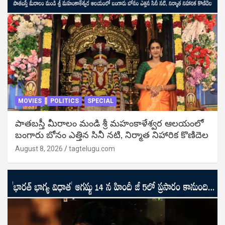
MOVIES
POLITICS
SPECIAL
పాతబస్తీ మీరాలం మండి శ్రీ మహంకాళేశ్వర ఆలయంలో
బంగారు బోనం ఎత్తిన సినీ నటి, నిర్మాత నిహారిక కొణిదెల
August 8, 2026
tagtelugu.com