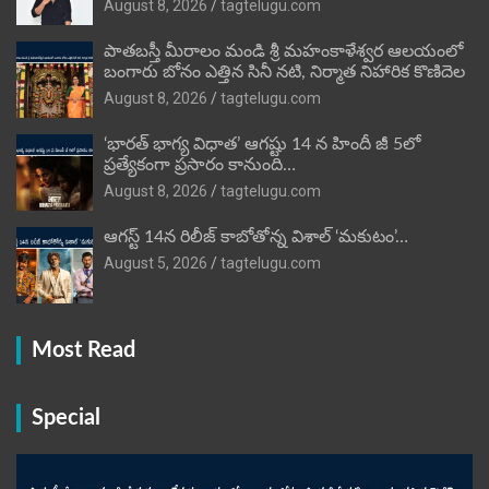
August 8, 2026
tagtelugu.com
పాతబస్తీ మీరాలం మండి శ్రీ మహంకాళేశ్వర ఆలయంలో
బంగారు బోనం ఎత్తిన సినీ నటి, నిర్మాత నిహారిక కొణిదెల
August 8, 2026
tagtelugu.com
‘భారత్ భాగ్య విధాత’ ఆగష్టు 14 న హిందీ జీ 5లో
ప్రత్యేకంగా ప్రసారం కానుంది…
August 8, 2026
tagtelugu.com
ఆగస్ట్ 14న రిలీజ్ కాబోతోన్న విశాల్ ‘మకుటం’…
August 5, 2026
tagtelugu.com
Most Read
Special