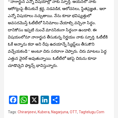
‘‘నాగార్జున ఎన్నో విషయాల్లో నాకు స్ఫూర్తి. ఆయనలో నాకు
ఆరోగ్యంపై తీసుకునే శ్రద్ధ, నడవడిక, ఆలోచనలు, స్థితప్రజ్ఞత.. ఇలా
ఎన్నో విషయాలు నచ్చుతాయి. నేను కూడా భవిష్యత్తులో
అవసరమొస్తే ఓటీటీలో సినిమాలు చేయాల్సి వచ్చినా సిద్ధం.
దానికోసం ఇప్పటి నుంచే మానసికంగా సిద్ధంగా ఉండాలి. ఈ
విషయంలోనూ నాగార్జున తీసుకున్న నిర్ణయం నాకు స్ఫూర్తి. ఓటీటీకి
ఓకే అన్నాను కదా అని రేపు ఉదయాన్నే స్క్రిప్ట్‌లు తీసుకొని
వచ్చేయకండి’’ అంటూ చిరు సరదాగా చెప్పారు. చిరు మాటలు పెద్ద
ఎత్తున వైరల్ అవుతున్నాయి. ఓటీటీలో ఇకపై చిరును కూడా
చూడొచ్చని ఫ్యాన్స్ భావిస్తున్నారు.
F
W
X
Li
S
a
h
n
h
Tags:
Chiranjeevi
,
Kubera
,
Nagarjuna
,
OTT
,
Tagtelugu.Com
ce
at
ke
ar