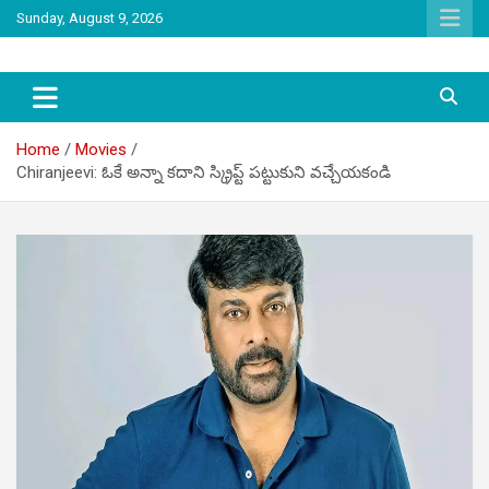
Skip
Sunday, August 9, 2026
to
content
latest tollywood news and gossip
Tag Telugu
Home
Movies
Chiranjeevi: ఓకే అన్నా కదాని స్క్రిప్ట్ పట్టుకుని వచ్చేయకండి