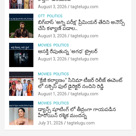
August 3, 2026
tagtelugu.com
OTT
POLITICS
బిగ్‌బాస్ ‘అగ్ని ప‌రీక్ష‌’ ప్రీమియర్ తేదిని అనౌన్స్
చేసి కళ్యాణ్ పడాల..
August 3, 2026
tagtelugu.com
MOVIES
POLITICS
ఆసక్తి రేపుతున్న ‘అగధ’ ట్రైలర్
August 3, 2026
tagtelugu.com
MOVIES
POLITICS
“క్రేజీ కల్యాణం” సినిమా టీజర్ రిలీజ్ ఈవెంట్
లో సక్సెస్ ఫుల్ డైరెక్టర్ నందిని రెడ్డి
August 1, 2026
tagtelugu.com
MOVIES
POLITICS
డ్యాన్స్ షూటింగ్ లో తీవ్రంగా గాయపడిన
హీరోయిన్ రశ్మిక మందన్న
July 31, 2026
tagtelugu.com