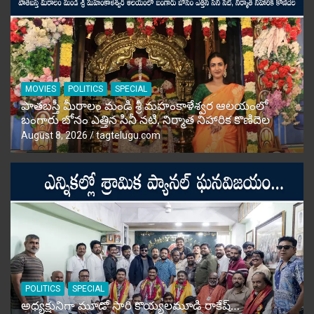
MOVIES
POLITICS
SPECIAL
పాతబస్తీ మీరాలం మండి శ్రీ మహంకాళేశ్వర ఆలయంలో
బంగారు బోనం ఎత్తిన సినీ నటి, నిర్మాత నిహారిక కొణిదెల
August 8, 2026
tagtelugu.com
POLITICS
SPECIAL
అధ్యక్షునిగా మూడో సారి కొయ్యలమూడి రాకేష్‌…