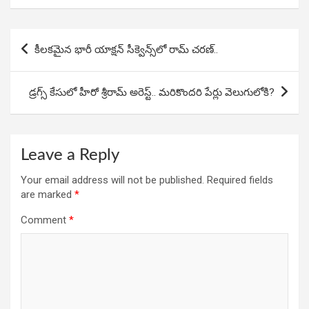
b
s
dI
e
o
A
n
Post
కీలకమైన భారీ యాక్షన్ సీక్వెన్స్‌లో రామ్ చరణ్..
o
p
navigation
k
p
డ్రగ్స్ కేసులో హీరో శ్రీరామ్ అరెస్ట్.. మరికొందరి పేర్లు వెలుగులోకి?
Leave a Reply
Your email address will not be published.
Required fields
are marked
*
Comment
*