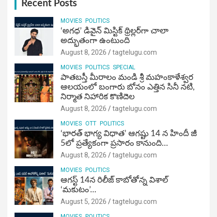
Recent Posts
MOVIES
POLITICS
‘అగధ’ డివైన్ మిస్టిక్ థ్రిల్లర్‌గా చాలా
అద్భుతంగా ఉంటుంది
August 8, 2026
tagtelugu.com
MOVIES
POLITICS
SPECIAL
పాతబస్తీ మీరాలం మండి శ్రీ మహంకాళేశ్వర
ఆలయంలో బంగారు బోనం ఎత్తిన సినీ నటి,
నిర్మాత నిహారిక కొణిదెల
August 8, 2026
tagtelugu.com
MOVIES
OTT
POLITICS
‘భారత్ భాగ్య విధాత’ ఆగష్టు 14 న హిందీ జీ
5లో ప్రత్యేకంగా ప్రసారం కానుంది…
August 8, 2026
tagtelugu.com
MOVIES
POLITICS
ఆగస్ట్ 14న రిలీజ్ కాబోతోన్న విశాల్
‘మకుటం’…
August 5, 2026
tagtelugu.com
MOVIES
POLITICS