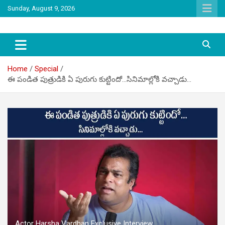
Skip
Sunday, August 9, 2026
to
content
latest tollywood news and gossip
Tag Telugu
Home
Special
ఈ పండిత పుత్రుడికి ఏ పురుగు కుట్టిందో…సినిమాల్లోకి వచ్చాడు…
Actor Harsha Vardhan Exclusive Interview