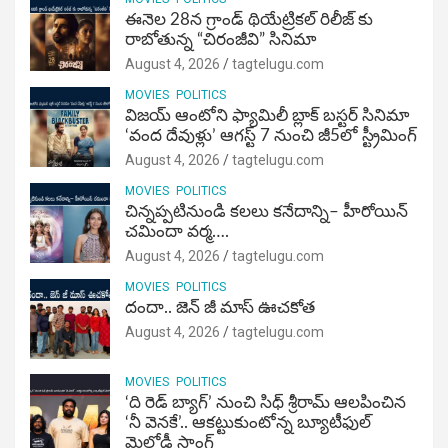
ఈనెల 28న గ్రాండ్ థియేట్రికల్ రిలీజ్ కు
రాబోతున్న “చిరంజీవి” సినిమా
August 4, 2026
tagtelugu.com
MOVIES
POLITICS
విజ‌య్ ఆంటోని ఫ్యామిలీ బ్లాక్ బ‌స్ట‌ర్‌ సినిమా
‘వంద దేవుళ్లు’ ఆగస్ట్ 7 నుంచి జీ5లో స్ట్రీమింగ్
August 4, 2026
tagtelugu.com
MOVIES
POLITICS
చిన్నప్పటినుండి కలలు కనేదాన్ని– హీరోయిన్‌
చమిందా వర్మ….
August 4, 2026
tagtelugu.com
MOVIES
POLITICS
దందా.. జెన్ జీ మాస్ ఊచకోత
August 4, 2026
tagtelugu.com
MOVIES
POLITICS
‘ది రెడ్ బ్యాగ్’ నుంచి సిధ్ శ్రీరామ్ ఆలపించిన
‘నీ వెనకే’.. ఆకట్టుకుంటోన్న బ్యూటీఫుల్
మెలోడీ సాంగ్