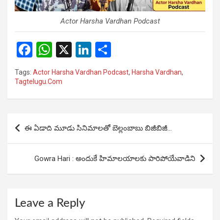
Actor Harsha Vardhan Podcast
F
W
X
Li
S
a
h
n
h
Tags:
Actor Harsha Vardhan Podcast
,
Harsha Vardhan
,
ce
at
ke
ar
Tagtelugu.Com
b
s
dI
e
o
A
n
Post
o
p
ఈ ఏడాది మూడు సినిమాలతో బెల్లంబాబు బిజీబిజీ…
navigation
k
p
Gowra Hari : అందుకే హిమాలయాలకు పారిపోయేవాడిని
Leave a Reply