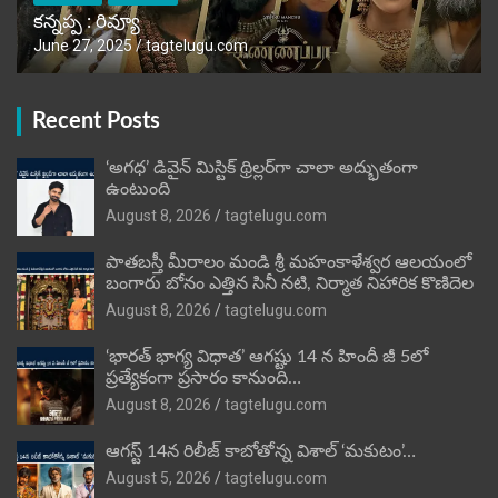
కన్నప్ప : రివ్యూ
June 27, 2025
tagtelugu.com
Recent Posts
‘అగధ’ డివైన్ మిస్టిక్ థ్రిల్లర్‌గా చాలా అద్భుతంగా
ఉంటుంది
August 8, 2026
tagtelugu.com
పాతబస్తీ మీరాలం మండి శ్రీ మహంకాళేశ్వర ఆలయంలో
బంగారు బోనం ఎత్తిన సినీ నటి, నిర్మాత నిహారిక కొణిదెల
August 8, 2026
tagtelugu.com
‘భారత్ భాగ్య విధాత’ ఆగష్టు 14 న హిందీ జీ 5లో
ప్రత్యేకంగా ప్రసారం కానుంది…
August 8, 2026
tagtelugu.com
ఆగస్ట్ 14న రిలీజ్ కాబోతోన్న విశాల్ ‘మకుటం’…
August 5, 2026
tagtelugu.com