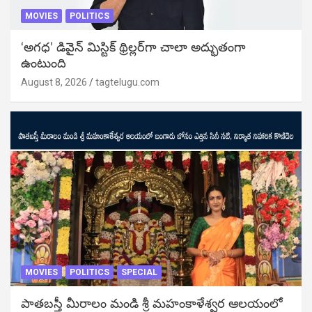
MOVIES
POLITICS
‘అగధ’ డివైన్ మిస్టిక్ థ్రిల్లర్‌గా చాలా అద్భుతంగా
ఉంటుంది
August 8, 2026
tagtelugu.com
MOVIES
POLITICS
SPECIAL
పాతబస్తీ మీరాలం మండి శ్రీ మహంకాళేశ్వర ఆలయంలో