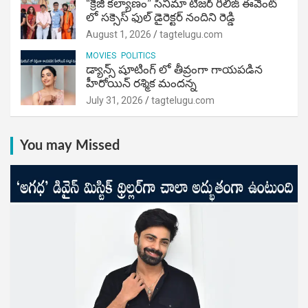
“క్రేజీ కల్యాణం” సినిమా టీజర్ రిలీజ్ ఈవెంట్
లో సక్సెస్ ఫుల్ డైరెక్టర్ నందిని రెడ్డి
August 1, 2026
tagtelugu.com
MOVIES
POLITICS
డ్యాన్స్ షూటింగ్ లో తీవ్రంగా గాయపడిన
హీరోయిన్ రశ్మిక మందన్న
July 31, 2026
tagtelugu.com
You may Missed