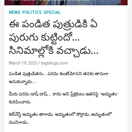
NEWS
POLITICS
SPECIAL
ఈ పండిత పుత్రుడికి ఏ
పురుగు కుట్టిందో…
సినిమాల్లోకి వచ్చాడు…
March 19, 2025
tagtelugu.com
పండిత పుత్రుడితను…పరమ శుంటేమోనని తనకు తానుగా
అనుకున్నాడు…
మీరు పరమ డాష్‌ డాష్‌… కాదు అని ప్రేక్షకులు ఇతనిపై ‘అమృతం’
కురిపించారు.
కట్‌చేస్తే అమృతం తాగాడు. అమృతంలో దొర్లాడు..అమృతంలో
మునిగాడు..