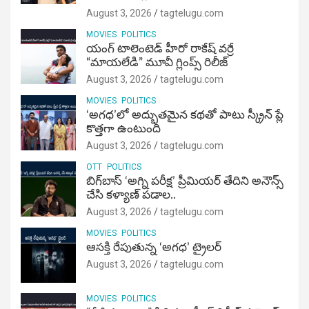
August 3, 2026
tagtelugu.com
MOVIES
POLITICS
యంగ్ టాలెంటెడ్ హీరో రాకేష్ వర్రే
“మాయలేడి” మూవీ గ్లింప్స్ రిలీజ్
August 3, 2026
tagtelugu.com
MOVIES
POLITICS
‘అగధ’లో అద్భుతమైన కథతో పాటు స్క్రీన్ ప్లే
కొత్తగా ఉంటుంది
August 3, 2026
tagtelugu.com
OTT
POLITICS
బిగ్‌బాస్ ‘అగ్ని ప‌రీక్ష‌’ ప్రీమియర్ తేదిని అనౌన్స్
చేసి కళ్యాణ్ పడాల..
August 3, 2026
tagtelugu.com
MOVIES
POLITICS
ఆసక్తి రేపుతున్న ‘అగధ’ ట్రైలర్
August 3, 2026
tagtelugu.com
MOVIES
POLITICS