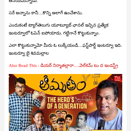
తీసేయమన్నాడు.
సరే అన్నాను కానీ…కొన్ని అలాగే ఉంచేశాను.
ఎందుకంటే ట్యాగ్‌తెలుగు యూట్యూబ్‌ ఛానల్‌ ఇచ్చిన ప్రత్యేక
ఇంటర్వూలో ఓపెన్‌ ఐపోయాడు. గట్టిగానే కొట్టుకున్నాం.
ఎలా కొట్టుకున్నామో మీరు ఓ లుక్కేయండి…ఫస్ట్‌పార్ట్‌ ఇంటర్వూ ఇది.
ఇంటర్వూ బై
శివమల్లాల
Also Read This :
డియర్‌ నిర్మాతల్లారా….వెల్‌కమ్‌ టు ద ఇండస్ట్రీ