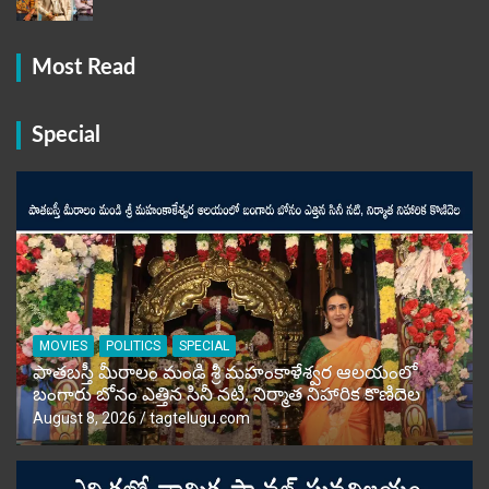
Most Read
Special
MOVIES
POLITICS
SPECIAL
పాతబస్తీ మీరాలం మండి శ్రీ మహంకాళేశ్వర ఆలయంలో
బంగారు బోనం ఎత్తిన సినీ నటి, నిర్మాత నిహారిక కొణిదెల
August 8, 2026
tagtelugu.com