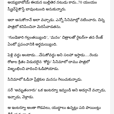
అయ్యబాబోయ్‌ ఈయన బుల్లితెర నటుడు కాదు..70 యంయం
స్క్రీన్‌పైకొస్తే బావుంటుంది అనుకున్నారు.
ఇలా అనుకోగానే అలా వచ్చాడు. ఎన్నో సినిమాల్లో నటించారు. చిన్న
పాత్రలో కనిపించినా మెరిసేవాడతను.
‘గుండెజారి గల్లంతయ్యింది’, ‘మనం’ చిత్రాలతో రైటర్‌గా తన రేంజ్‌
ఏంటో ప్రపంచానికి అర్థమయ్యింది.
పెళ్లి వద్దు అంటాడు…చేసుకోవద్దు అని సలహా ఇస్తాడు….రెండు
రోజుల క్రితం విడుదలైన ‘కోర్టు’ సినిమాలో దాము పాత్రలో
విజృంభించి వాదించి ఓడిపోయాడు.
సినిమాలో ఓడినా ప్రేక్షకుల మనసు గెలుచుకున్నాడు.
సరే ‘అమృతంగారు’ ఒక ఇంటర్వూ ఇవ్వండి అని అడగ్గానే వచ్చాడు,
ఇచ్చాడు, వెళ్లాడు.
ఆ ఇంటర్వూ అంతా గొడవలు, యుద్ధాలు ఉన్నట్లు పది పాయింట్లు