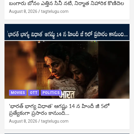
బంగారు బోనం ఎత్తిన సినీ నటి, నిర్మాత నిహారిక కొణిదెల
August 8, 2026
tagtelugu.com
MOVIES
OTT
POLITICS
‘భారత్ భాగ్య విధాత’ ఆగష్టు 14 న హిందీ జీ 5లో
ప్రత్యేకంగా ప్రసారం కానుంది…
August 8, 2026
tagtelugu.com